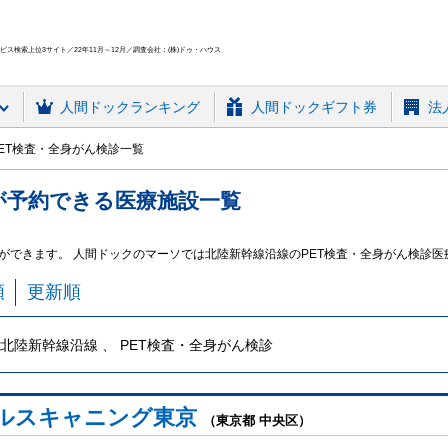
ス検索上位3サイト／22年11月～12月／調査会社：(株)ドゥ・ハウス
人間ドック
ランキング
人間ドックギフト券
法
ET検査・全身がん検診一覧
が予約できる
医療施設
一覧
ができます。 人間ドックのマーソでは北陸新幹線沿線のPET検査・全身がん検診
順
更新順
北陸新幹線沿線 、 PET検査・全身がん検診
ルスキャニング東京
（東京都 中央区）