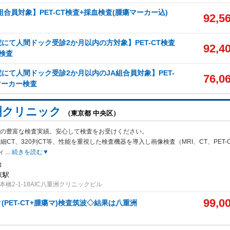
組合員対象】PET-CT検査+採血検査(腫瘍マーカー込)
92,5
にて人間ドック受診2か月以内の方対象】PET-CT検査
92,4
検査
にて人間ドック受診2か月以内のJA組合員対象】PET-
76,0
マーカー検査
洲クリニック
（東京都 中央区）
万件の豊富な検査実績。安心して検査をお受けください。
細CT、320
列CT等、性能を重視した検査機器を導入し画像検査（MRI、CT、PET-
ィ
...
続きを読む▼
始
京駅
橋2-1-18AIC八重洲クリニックビル
99,0
(PET-CT+腫瘍マ)検査筑波◇結果は八重洲