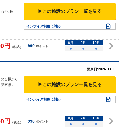
▶この施設のプラン一覧を見る
診（がん検
インボイス制度に対応
8
月
9
月
10
月
00
円
990
ポイント
（税込）
○
○
○
更新日:
2026.08.01
くの皆様から
▶この施設のプラン一覧を見る
性期医療に
...
インボイス制度に対応
8
月
9
月
10
月
00
円
990
ポイント
（税込）
○
○
○