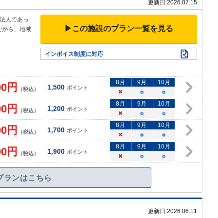
更新日:
2026.07.15
法人であっ
▶この施設のプラン一覧を見る
ながら、地域
インボイス制度に対応
8
月
9
月
10
月
00
円
1,500
ポイント
（税込）
×
○
○
8
月
9
月
10
月
00
円
1,200
ポイント
（税込）
×
○
○
8
月
9
月
10
月
00
円
1,700
ポイント
（税込）
×
○
○
8
月
9
月
10
月
00
円
1,900
ポイント
（税込）
×
○
○
プランはこちら
更新日:
2026.06.11