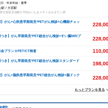
祝日・年末年始・夏季
駅 / 大宮駅
市大宮区天沼町2-759さいたまメディカルタウン3F
】がん+心疾患早期発見*PETがん検診+心機能チェッ
228,0
つき】がん早期発見*PET総合がん検診+すい臓MRIプ
228,0
110,0
金プラン☆PET/CT検査
つき】がん早期発見*PET総合がん検診スタンダード
198,0
】がん+脳疾患早期発見*PET総合がん検診+脳ドック
228,0
もっとプランを見る