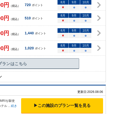
8
月
9
月
10
月
00
円
720
ポイント
（税込）
×
○
○
8
月
9
月
10
月
00
円
510
ポイント
（税込）
×
○
○
8
月
9
月
10
月
00
円
1,440
ポイント
（税込）
×
○
○
8
月
9
月
10
月
00
円
1,020
ポイント
（税込）
×
○
○
プランはこちら
更新日:
2026.08.06
MRIを
駆使
▶この施設のプラン一覧を見る
ホテル
...
続き