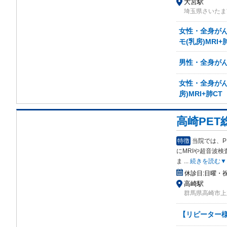
大宮駅
埼玉県さいたま
女性・全身がん検
モ(乳房)MRI+
男性・全身がん検
女性・全身がん検
房)MRI+肺CT
高崎PET
特徴
当院では、P
にMRIや超音波
ま
...
続きを読む▼
休診日:
日曜・
高崎駅
群馬県高崎市上
【リピーター様