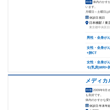
特徴
体内のかすか
います。
月曜日～土曜日は
休診日:
祝日
日本橋駅 / 東
東京都中央区日本
男性・全身がん検
女性・全身がん検
+肺CT
女性・全身がん検
モ(乳房)MRI+
メディカ
特徴
2009年9
も良好です。
体内のかすかな変化
休診日:
年末年