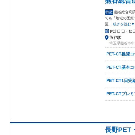
熊谷総合
特徴
熊谷総合病
ても
「地域の医療
医
...
続きを読む▼
休診日:
日・祭
熊谷駅
埼玉県熊谷市中西
PET-CT推奨
PET-CT基本
PET-CT1日
PET-CTプレ
長野PE