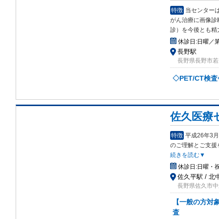
特徴
当センターは
がん治療に画像診
診）を今後とも精
休診日:
日曜／第
長野駅
長野県長野市若里6
◇PET/CT検
佐久医療
特徴
平成26年
のご理解とご支援
続きを読む▼
休診日:
日曜・
佐久平駅 / 北
長野県佐久市中込
【一般の方対象
査