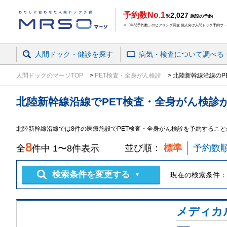
予約数No.1
2,027
※
施設の予約
※「年間予約数」のヒアリング調査 個人向け人間ドック予約サービ
人間ドック・健診を探す
病気・検査
について
調べる
人間ドックのマーソTOP
PET検査・全身がん検診
北陸新幹線沿線のP
北陸新幹線沿線
で
PET検査・全身がん検診
北陸新幹線沿線では8件の医療施設でPET検査・全身がん検診を予約すること
8
並び順：
標準
予約数
全
件中
1
〜
8
件表示
検索条件を変更する
現在の検索条件：
▼
メディカ