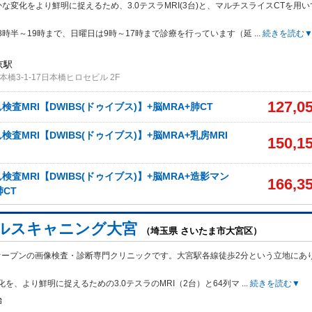
な変化をより鮮明に捉えるため、3.0テスラMRI(3台)と、マルチスライスCTを用い
8時半～19時まで、日曜日は9時～17時まで診療を行っています（延
...
続きを読む
京駅
橋3-1-17日本橋ヒロセビル 2F
127,0
査MRI【DWIBS(ドゥイブス)】+脳MRA+肺CT
査MRI【DWIBS(ドゥイブス)】+脳MRA+乳房MRI
150,1
査MRI【DWIBS(ドゥイブス)】+脳MRA+造影マン
166,3
肺CT
ルスキャニング大宮
（埼玉県 さいたま市大宮区）
月オープンの画像検査・診断専門クリニックです。大宮駅各線徒歩2分という立地にあ
を、より鮮明に捉えるための3.0テスラのMRI（2台）と64列マ
...
続きを読む▼
始