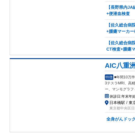
【長野県内JA
+便潜血検査
【佐久総合病院
+腫瘍マーカー
【佐久総合病院
CT検査+腫瘍
AIC八重
特徴
■年間10
3テスラMRI、高精
ー、マンモグラフ
休診日:
年末年
日本橋駅 / 東
東京都中央区日本
全身がんドック