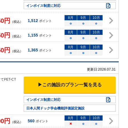
インボイス制度に対応
8
月
9
月
10
月
50
円
1,512
ポイント
（税込）
○
○
○
8
月
9
月
10
月
50
円
1,155
ポイント
（税込）
○
○
○
8
月
9
月
10
月
50
円
1,365
ポイント
（税込）
○
○
○
更新日:
2026.07.31
PET-
CT
▶この施設のプラン一覧を見る
インボイス制度に対応
日本人間ドック学会機能評価認定施設
8
月
9
月
10
月
00
円
560
ポイント
（税込）
×
○
○