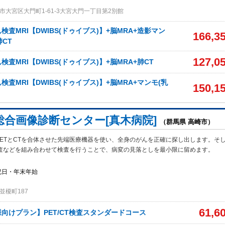
市大宮区大門町1-61-3大宮大門一丁目第2別館
査MRI【DWIBS(ドゥイブス)】+脳MRA+造影マン
166,3
肺CT
127,0
査MRI【DWIBS(ドゥイブス)】+脳MRA+肺CT
査MRI【DWIBS(ドゥイブス)】+脳MRA+マンモ(乳
150,1
総合画像診断センター[真木病院]
（群馬県 高崎市）
ETとCTを合体させた先端医療機器を使い、全身のがんを正確に探し出します。そして
検査などを組み合わせて検査を行うことで、病変の見落としを最小限に留めます。
祝日・年末年始
並榎町187
61,6
向けプラン】PET/CT検査スタンダードコース