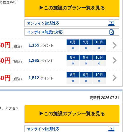
て検
査を行
▶この施設のプラン一覧を見る
▼
オンライン決済対応
インボイス制度に対応
8
月
9
月
10
月
50
円
1,155
ポイント
（税込）
○
○
○
8
月
9
月
10
月
50
円
1,365
ポイント
（税込）
○
○
○
8
月
9
月
10
月
50
円
1,512
ポイント
（税込）
○
○
○
更新日:
2026.07.31
り、アクセ
ス
▶この施設のプラン一覧を見る
オンライン決済対応