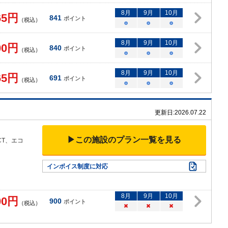
8
月
9
月
10
月
65
円
841
ポイント
（税込）
○
○
○
8
月
9
月
10
月
00
円
840
ポイント
（税込）
○
○
○
8
月
9
月
10
月
65
円
691
ポイント
（税込）
○
○
○
更新日:
2026.07.22
▶この施設のプラン一覧を見る
CT、エコ
インボイス制度に対応
8
月
9
月
10
月
00
円
900
ポイント
（税込）
×
×
×