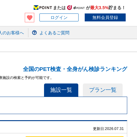
または
が
最大3.5%
貯まる！
ログイン
無料会員登録
人のお客様へ
よくあるご質問
全国のPET検査・全身がん検診ランキング
医療施設の検索と予約が可能です。
施設一覧
プラン一覧
更新日:
2026.07.31