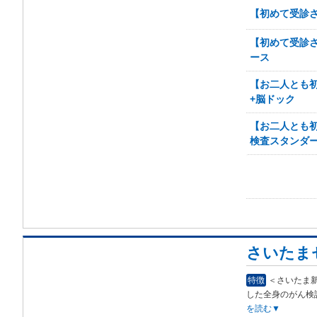
【初めて受診さ
【初めて受診さ
ース
【お二人とも初
+脳ドック
【お二人とも初
検査スタンダ
さいたま
特徴
＜さいたま新
した全身のがん検
を読む▼