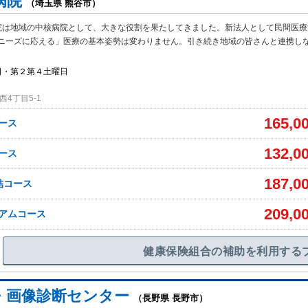
病院
（埼玉県 熊谷市）
院は地域の中核病院として、大きな役割を果たしてきました。新法人として民間医療
ニーズに応える」医療の基本姿勢は変わりません。引き続き地域の皆さんと連携し
日・第２第４土曜日
4丁目5-1
165,0
コース
132,0
コース
187,0
完結コース
209,0
ミアムコース
健康保険組合の補助を利用する
T・画像診断センター
（長野県 長野市）