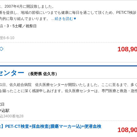
、2007年4月に開設致しました。
断を提供し、地域の皆様にいつまでも
健康に毎日を過ごして頂くため、PET/CT検
力的に取り組んでまいります。
...
続きを読む▼
1・3・5土曜／祝祭日
-6-10
108,9
査◇
センター
（長野県 佐久市）
3月1日、佐久総合病院 佐久医療センターが開院いたしました。ここに至るまで、多
を賜ったことに深く感謝申しあげます。佐久医療センターは、専門医療と救急・急
祝日
中込駅
3400番地28
】PET-CT検査+採血検査(腫瘍マーカー込)+便潜血検
108,9