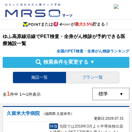
または
が
最大3.5%
貯まる！
ゆふ高原線沿線
で
PET検査・全身がん検診
が予約できる
医
療施設
一覧
全国のPET検査・全身がん検診ランキング
検索条件を変更する
▼
施設一覧
プラン一覧
1
全
件中
1
〜
1
件表示
久留米大学病院
（福岡県 久留米市）
更新日:
2026.07.31
特徴
当院では2018年3月より半導体検出器