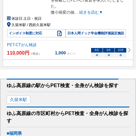
を搭載したPET-CT装置を導入いたしまし
た。
微小病変の抽
...
続きを読む▼
休診日:
土日・祝日
久留米駅 / 西鉄久留米駅
インボイス制度に対応
日本人間ドック学会機能評価認定施設
PET-CTがん検診
8
月
9
月
10
月
110,000
円
1,000
（税込）
ポイント
○
○
○
ゆふ高原線
の駅から
PET検査・全身がん検診を
探す
久留米
駅
ゆふ高原線
の市区町村から
PET検査・全身がん検診を
探
す
■
福岡県