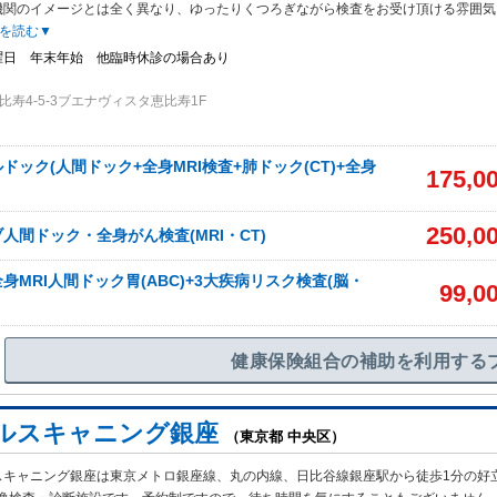
機関のイメージとは全く異なり、ゆったりくつろぎながら検査をお受け頂ける雰囲気
を読む▼
曜日 年末年始 他臨時休診の場合あり
寿4-5-3ブエナヴィスタ恵比寿1F
ドック(人間ドック+全身MRI検査+肺ドック(CT)+全身
175,0
250,0
人間ドック・全身がん検査(MRI・CT)
身MRI人間ドック胃(ABC)+3大疾病リスク検査(脳・
99,0
健康保険組合の補助を利用する
ルスキャニング銀座
（東京都 中央区）
スキャニング銀座は東京メトロ銀座線、丸の内線、日比谷線銀座駅から徒歩1分の好