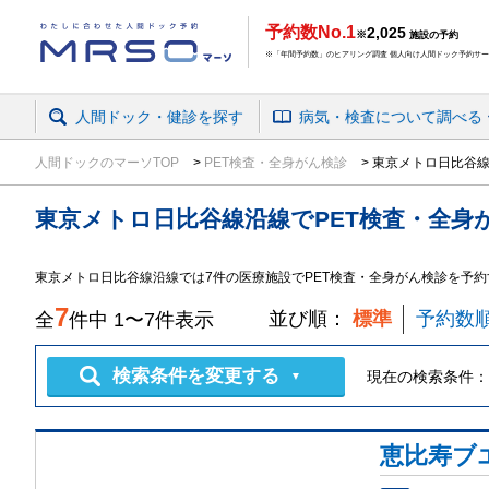
予約数No.1
2,025
※
施設の予約
※「年間予約数」のヒアリング調査 個人向け人間ドック予約サービ
人間ドック・健診を探す
病気・検査
について
調べる
人間ドックのマーソTOP
PET検査・全身がん検診
東京メトロ日比谷線
東京メトロ日比谷線沿線
で
PET検査・全身
東京メトロ日比谷線沿線では7件の医療施設でPET検査・全身がん検診を予
7
並び順：
標準
予約数
全
件中
1
〜
7
件表示
検索条件を変更する
現在の検索条件：
▼
恵比寿ブ