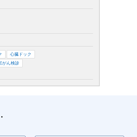
ク
心臓ドック
宮がん検診