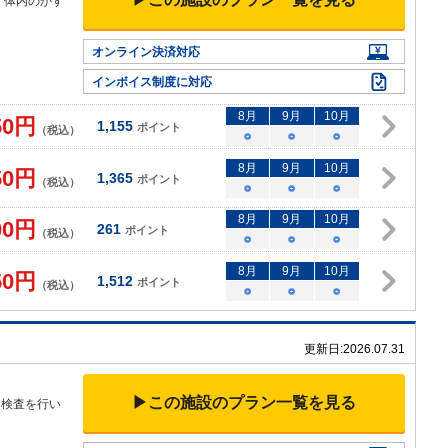
。体内のかす
オンライン決済対応
インボイス制度に対応
8
月
9
月
10
月
50
円
1,155
ポイント
（税込）
○
○
○
8
月
9
月
10
月
50
円
1,365
ポイント
（税込）
○
○
○
8
月
9
月
10
月
00
円
261
ポイント
（税込）
○
○
○
8
月
9
月
10
月
50
円
1,512
ポイント
（税込）
○
○
○
更新日:
2026.07.31
▶この施設のプラン一覧を見る
て検査を行い