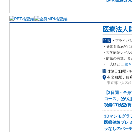
【MRI全身がん
医療法人
特徴
・プライバ
・身体を徹底的に
・大学病院レベル
・病気の有無、ま
・一人ひと
...
続き
休診日:
日曜・祝
有楽町駅 / 銀
東京都中央区銀座
【2日間・全
コース」(がん
視鏡CT検査(胃
3Dマンモグラ
医療健診プレミ
ラなしのバーチ