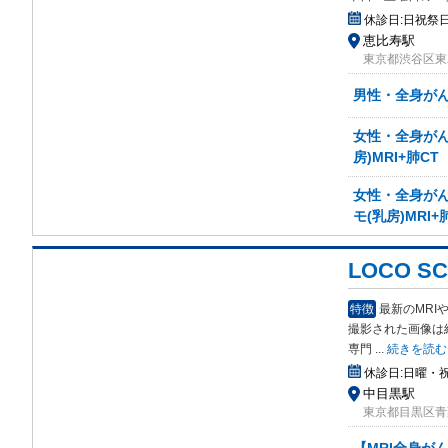
休診日:
日祝祭
恵比寿駅
東京都渋谷区東2-
男性・全身がん検
女性・全身がん検
房)MRI+肺CT
女性・全身がん検
モ(乳房)MRI+
LOCO 
特徴
最新のMR
撮影さ
れた画像は
専門
...
続きを読む
休診日:
日曜・
中目黒駅
東京都目黒区青葉