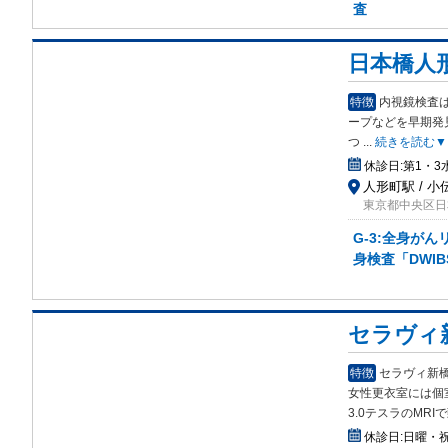
査
日本橋人
特徴
内視鏡検査
ープ
などを早期発
つ
...
続きを読む▼
休診日:
第1・
人形町駅 / 
東京都中央区日
G-3:全身が
身検査「DWIB
セラヴィ
特徴
セラヴィ新
女性更衣室には個
3.0テスラのMR
休診日:
日曜・