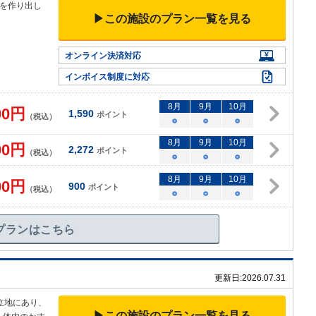
を作り出し
▶この施設のプラン一覧を見る
オンライン決済対応
インボイス制度に対応
8
月
9
月
10
月
00
円
1,590
ポイント
（税込）
○
○
○
8
月
9
月
10
月
00
円
2,272
ポイント
（税込）
○
○
○
8
月
9
月
10
月
00
円
900
ポイント
（税込）
○
○
○
プランはこちら
更新日:
2026.07.31
立地にあり、
▶この施設のプラン一覧を見る