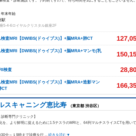
像検査・診断施設です。予約制ですので、待ち時間を気にすることもございません
・年末年始
座駅
5-4-6ロイヤルクリスタル銀座2F
127,0
査MRI【DWIBS(ドゥイブス)】+脳MRA+肺CT
査MRI【DWIBS(ドゥイブス)】+脳MRA+マンモ(乳
150,1
28,8
RI検査
査MRI【DWIBS(ドゥイブス)】+脳MRA+造影マン
166,3
肺CT
ルスキャニング恵比寿
（東京都 渋谷区）
・診断専門クリニック】
を、より鮮明に捉えるために1.5テスラのMRI
と、64列マルチスライスCTを用い
30分～１9時まで診療を行
...
続きを読む▼