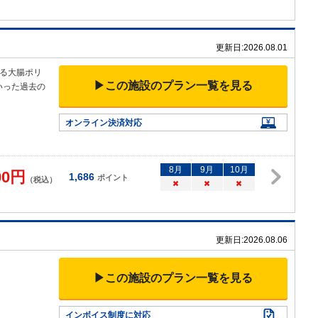
更新日:
2026.08.01
る大腸ポリ
▶この施設のプラン一覧を見る
いった過去の
オンライン決済対応
8
月
9
月
10
月
00
円
1,686
ポイント
（税込）
×
×
×
更新日:
2026.08.06
▶この施設のプラン一覧を見る
インボイス制度に対応