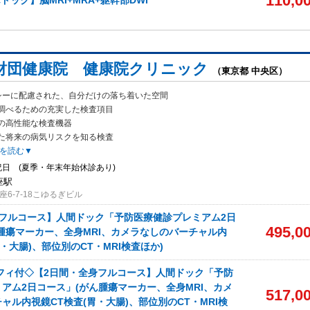
110,0
ドック】脳MRI+MRA+躯幹部DWI
財団健康院 健康院クリニック
（東京都 中央区）
シーに配慮された、自分だけの落ち着いた空間
調べるための充実した検査項目
の高性能な検査機器
た将来の病気リスクを知る検査
を読む▼
日 (夏季・年末年始休診あり)
座駅
6-7-18こゆるぎビル
身フルコース】人間ドック「予防医療健診プレミアム2日
495,0
腫瘍マーカー、全身MRI、カメラなしのバーチャル内
・大腸)、部位別のCT・MRI検査ほか)
フィ付◇【2日間・全身フルコース】人間ドック「予防
アム2日コース」(がん腫瘍マーカー、全身MRI、カメ
517,0
ャル内視鏡CT検査(胃・大腸)、部位別のCT・MRI検