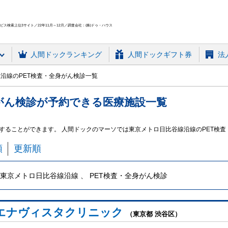
ス検索上位3サイト／22年11月～12月／調査会社：(株)ドゥ・ハウス
人間ドック
ランキング
人間ドックギフト券
法
沿線のPET検査・全身がん検診一覧
がん検診
が予約できる
医療施設
一覧
約することができます。 人間ドックのマーソでは東京メトロ日比谷線沿線のPET検
順
更新順
東京メトロ日比谷線沿線 、 PET検査・全身がん検診
エナヴィスタクリニック
（東京都 渋谷区）