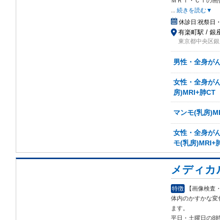
Ｍ
ＲＩ・ＣＴの画
...
続きを読む▼
休診日:
祝祭日
有楽町駅 / 銀
東京都中央区銀座
男性・全身がん検
女性・全身がん検
房)MRI+肺CT
マンモ(乳房)M
女性・全身がん検
モ(乳房)MRI+
メディカ
特徴
【画像検査
体内のかすかな変化
ます。
平日・土曜日の8時