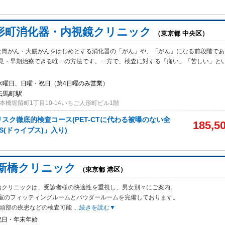
形町消化器・内視鏡クリニック
（東京都 中央区）
は胃がん・大腸がんをはじめとする消化器の「がん」や、「がん」になる前段階であ
見・早期治療できる唯一の方法です。一方で、検査に対する「痛い」「苦しい」と
3水曜日、日曜・祝日（第4日曜のみ営業）
小伝馬町駅
本橋堀留町1丁目10-14いちご人形町ビル1階
んリスク徹底的検査コース(PET-CTに代わる被曝のない全
185,5
S(ドゥイブス)」入り)
新橋クリニック
（東京都 港区）
橋クリニックは、受診者様の快適性を重視し、男女別々にご案内。
室のフィッ
ティングルームとパウダールームを完備しております。
Iで頭部の疾患などの検査可能
...
続きを読む▼
祝日・年末年始