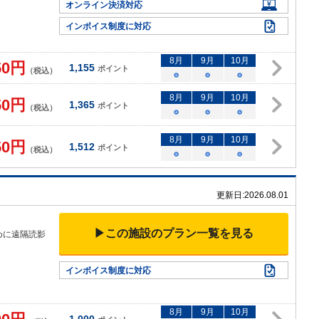
オンライン決済対応
インボイス制度に対応
8
月
9
月
10
月
50
円
1,155
ポイント
（税込）
○
○
○
8
月
9
月
10
月
50
円
1,365
ポイント
（税込）
○
○
○
8
月
9
月
10
月
50
円
1,512
ポイント
（税込）
○
○
○
更新日:
2026.08.01
。
▶この施設のプラン一覧を見る
めに遠隔読影
インボイス制度に対応
8
月
9
月
10
月