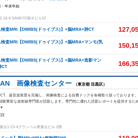
日・年末年始
16-9 SANKYO第Ⅲビル1F
127,0
査MRI【DWIBS(ドゥイブス)】+脳MRA+肺CT
査MRI【DWIBS(ドゥイブス)】+脳MRA+マンモ(乳
150,1
査MRI【DWIBS(ドゥイブス)】+脳MRA+造影マン
166,3
肺CT
SCAN 画像検査センター
（東京都 目黒区）
IやCT、超音波装置を完備し、画像検査による自費ドックを各種取り扱っております
経験豊富な放射線専門医が読影します。専門性に優れた読影レポートを提供するた
▼
祝日
台1-23-4グランベル青葉台ビル 2階