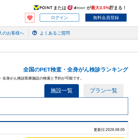
または
が
最大3.5%
貯まる！
ログイン
無料会員登録
人のお客様へ
よくあるご質問
全国のPET検査・全身がん検診ランキング
査・全身がん検診医療施設の検索と予約が可能です。
施設一覧
プラン一覧
更新日:
2026.08.05