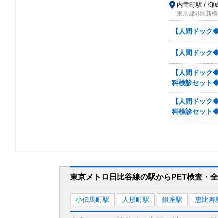
内幸町駅 / 御
東京都港区新橋4
【人間ドック◆
【人間ドック◆
【人間ドック◆
科検診セット
【人間ドック◆
科検診セット
東京メトロ日比谷線
の駅から
PET検査・
小伝馬町
駅
人形町
駅
銀座
駅
恵比寿