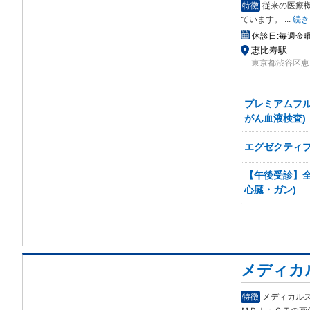
特徴
従来の医療
てい
ます。
...
続き
休診日:
毎週金
恵比寿駅
東京都渋谷区恵比
プレミアムフル
がん血液検査)
エグゼクティブ
【午後受診】全
心臓・ガン)
メディカ
特徴
メディカル