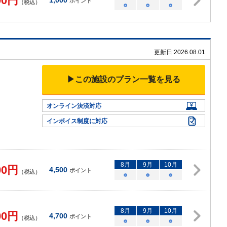
00
円
1,000
ポイント
（税込）
○
○
○
更新日:
2026.08.01
▶この施設のプラン一覧を見る
オンライン決済対応
インボイス制度に対応
8
月
9
月
10
月
00
円
4,500
ポイント
（税込）
○
○
○
8
月
9
月
10
月
00
円
4,700
ポイント
（税込）
○
○
○