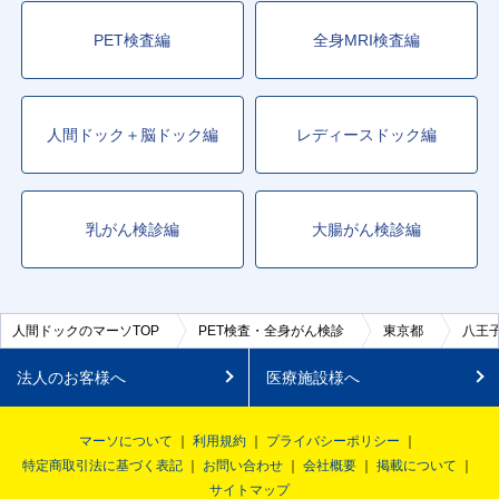
PET検査編
全身MRI検査編
人間ドック＋脳ドック編
レディースドック編
乳がん検診編
大腸がん検診編
人間ドックのマーソTOP
PET検査・全身がん検診
東京都
八王
法人のお客様へ
医療施設様へ
マーソについて
利用規約
プライバシーポリシー
特定商取引法に基づく表記
お問い合わせ
会社概要
掲載について
サイトマップ