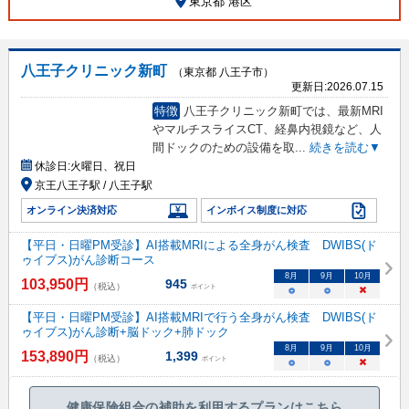
東京都 港区
八王子クリニック新町
（東京都 八王子市）
更新日:
2026.07.15
特徴
八王子クリニック新町では、最新MRI
やマルチスライスCT、経鼻内視鏡など、人
間ドックのための設備を取
...
続きを読む▼
休診日:
火曜日、祝日
京王八王子駅 / 八王子駅
オンライン決済対応
インボイス制度に対応
【平日・日曜PM受診】AI搭載MRIによる全身がん検査 DWIBS(ド
ゥイブス)がん診断コース
8
月
9
月
10
月
103,950
円
945
（税込）
ポイント
○
○
×
【平日・日曜PM受診】AI搭載MRIで行う全身がん検査 DWIBS(ド
ゥイブス)がん診断+脳ドック+肺ドック
8
月
9
月
10
月
153,890
円
1,399
（税込）
ポイント
○
○
×
健康保険組合の補助を利用するプランはこちら