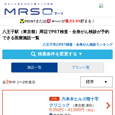
または
が
最大3.5%
貯まる！
八王子駅（東京都）周辺
で
PET検査・全身がん検診
が予約
できる
医療施設
一覧
八王子市のPET検査・全身がん検診ランキング
検索条件を変更する
▼
施設一覧
プラン一覧
2
全
件中
1
〜
2
件表示
六本木ヒルズ桜十字
広告
クリニック
（
東京都
港区
）
9,350
円～
41,000
円
（税込）