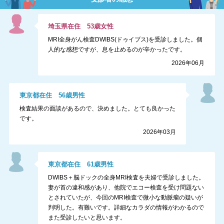
埼玉県
在住
53
歳
女性
MRI全身がん検査DWIBS(ドゥイブス)を受診しました。個
人的な感想ですが、息を止めるのが辛かったです。
2026年06月
東京都
在住
56
歳
男性
検査結果の面談があるので、決めました。とても良かった
です。
2026年03月
東京都
在住
61
歳
男性
DWIBS＋脳ドックの全身MRI検査を夫婦で受診しました。
妻が首の違和感があり、他院でエコー検査を受け問題ない
とされていたが、今回のMRI検査で微小な動脈瘤の疑いが
判明した。有難いです。詳細なカラダの情報がわかるので
また受診したいと思います。