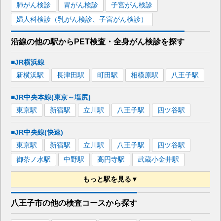
肺がん検診
胃がん検診
子宮がん検診
婦人科検診（乳がん検診、子宮がん検診）
沿線の他の駅から
PET検査・全身がん検診を
探す
■JR横浜線
新横浜
駅
長津田
駅
町田
駅
相模原
駅
八王子
駅
■JR中央本線(東京～塩尻)
東京
駅
新宿
駅
立川
駅
八王子
駅
四ツ谷
駅
■JR中央線(快速)
東京
駅
新宿
駅
立川
駅
八王子
駅
四ツ谷
駅
御茶ノ水
駅
中野
駅
高円寺
駅
武蔵小金井
駅
もっと駅を見る▼
■JR八高線(八王子～高麗川)
八王子市
の
他の
検査コースから探す
八王子
駅
拝島
駅