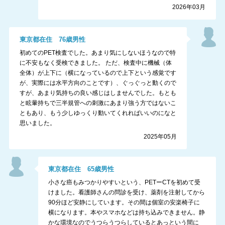
2026年03月
東京都
在住
76
歳
男性
初めてのPET検査でした。あまり気にしないほうなので特
に不安もなく受検できました。 ただ、検査中に機械（体
全体）が上下に（横になっているので上下という感覚です
が、実際には水平方向のことです）、ぐっぐっと動くので
すが、あまり気持ちの良い感じはしませんでした。もとも
と眩暈持ちで三半規管への刺激にあまり強う方ではないこ
ともあり、もう少しゆっくり動いてくれればいいのになと
思いました。
2025年05月
東京都
在住
65
歳
男性
小さな癌もみつかりやすいという、PETーCTを初めて受
けました。看護師さんの問診を受け、薬剤を注射してから
90分ほど安静にしています。その間は個室の安楽椅子に
横になります。本やスマホなどは持ち込みできません。静
かな環境なのでうつらうつらしているとあっという間に