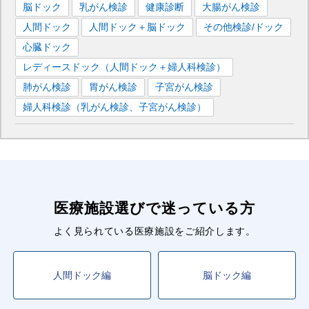
脳ドック
乳がん検診
健康診断
大腸がん検診
■JR成田エクスプレス
人間ドック
人間ドック＋脳ドック
その他検診/ドック
東京
駅
横浜
駅
戸塚
駅
大船
駅
渋谷
駅
新宿
駅
心臓ドック
池袋
駅
武蔵小杉
駅
立川
駅
八王子
駅
千葉
駅
レディースドック（人間ドック＋婦人科検診）
大宮
駅
成田
駅
肺がん検診
胃がん検診
子宮がん検診
婦人科検診（乳がん検診、子宮がん検診）
医療施設選びで迷っている方
よく見られている医療施設をご紹介します。
人間ドック編
脳ドック編