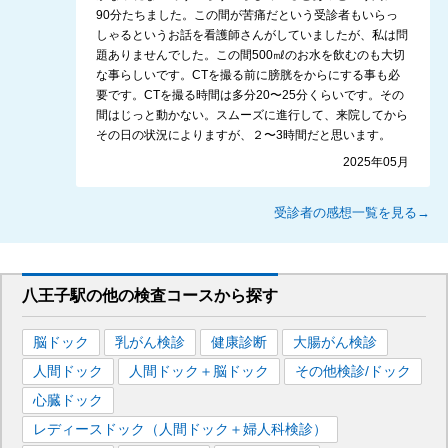
90分たちました。この間が苦痛だという受診者もいらっ
しゃるというお話を看護師さんがしていましたが、私は問
題ありませんでした。この間500㎖のお水を飲むのも大切
な事らしいです。CTを撮る前に膀胱をからにする事も必
要です。CTを撮る時間は多分20〜25分くらいです。その
間はじっと動かない。スムーズに進行して、来院してから
その日の状況によりますが、２〜3時間だと思います。
2025年05月
受診者の感想一覧を見る→
八王子駅
の
他の
検査コースから探す
脳ドック
乳がん検診
健康診断
大腸がん検診
人間ドック
人間ドック＋脳ドック
その他検診/ドック
心臓ドック
レディースドック（人間ドック＋婦人科検診）