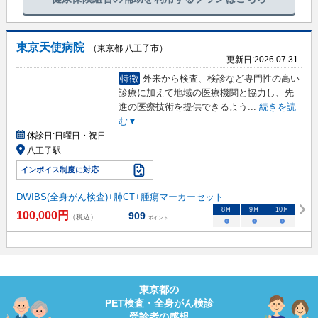
東京天使病院
（東京都 八王子市）
更新日:
2026.07.31
特徴
外来から検査、検診など専門性の高い
診療に加えて地域の医療機関と協力し、先
進の医療技術を提供できるよう
...
続きを読
む▼
休診日:
日曜日・祝日
八王子駅
インボイス制度に対応
DWIBS(全身がん検査)+肺CT+腫瘍マーカーセット
8
月
9
月
10
月
100,000
円
909
（税込）
ポイント
○
○
○
東京都
の
PET検査・全身がん検診
受診者の感想