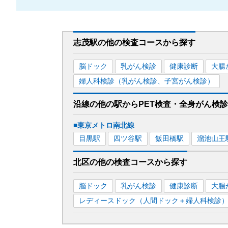
志茂駅
の
他の
検査コースから探す
脳ドック
乳がん検診
健康診断
大腸
婦人科検診（乳がん検診、子宮がん検診）
沿線の他の駅から
PET検査・全身がん検
■東京メトロ南北線
目黒
駅
四ツ谷
駅
飯田橋
駅
溜池山王
北区
の
他の
検査コースから探す
脳ドック
乳がん検診
健康診断
大腸
レディースドック（人間ドック＋婦人科検診