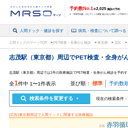
予約数No.1
2,025
※
施設の予約
※「年間予約数」のヒアリング調査 個人向け人間ドック予約サービ
人間ドック・健診を探す
病気・検査
について
調べる
人間ドックのマーソTOP
PET検査・全身がん検診
東京都
北区
志茂駅（東京都）周辺
で
PET検査・全身が
志茂駅（東京都）周辺では1件の医療施設でPET検査・全身がん検診を予約
1
並び順：
標準
予約数
全
件中
1
〜
1
件表示
検索条件を変更する
現在の検索条件：
▼
[広告]
東京都
周辺で人間ドックに関連する医療施設
赤羽循
広告