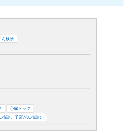
がん検診
ク
心臓ドック
ん検診、子宮がん検診）