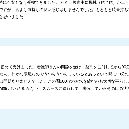
で特に不安もなく受検できました。 ただ、検査中に機械（体全体）が上
ですが、あまり気持ちの良い感じはしませんでした。もともと眩暈持ち
と思いました。
Tを初めて受けました。看護師さんの問診を受け、薬剤を注射してから9
せん。静かな環境なのでうつらうつらしているとあっという間に90分
は問題ありませんでした。この間500㎖のお水を飲むのも大切な事らし
。その間はじっと動かない。スムーズに進行して、来院してからその日の状