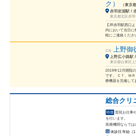
ク）
（
東京
赤羽岩淵駅 / 
東京都北区赤羽台
【JR赤羽駅西口よ
内において当日に
軽にご連絡くださ
上野御
広告
上野広小路駅 /
東京都台東区上野3
2019年12月
です。 ＣＴ、Ｍ
療機器を完備して
総合クリ
特徴
普段お仕事
を行
います。
医療機関ならでは
休診日:
年始（1