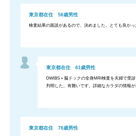
東京都
在住
56
歳
男性
検査結果の面談があるので、決めました。とても良かっ
東京都
在住
61
歳
男性
DWIBS＋脳ドックの全身MRI検査を夫婦で
判明した。有難いです。詳細なカラダの情報が
東京都
在住
76
歳
男性