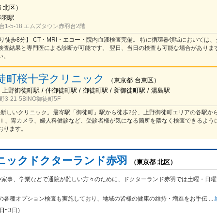
都
北区
）
赤羽駅
1-5-18 エムズタウン赤羽台2階
り徒歩8分】 CT・MRI・エコー・院内血液検査完備。 特に循環器領域においては
検査結果と専門医による診断が可能です。 翌日、当日の検査も可能な場合がありま
い。
徒町桜十字クリニック
（
東京都
台東区
）
 上野御徒町駅 / 仲御徒町駅 / 御徒町駅 / 新御徒町駅 / 湯島駅
-21-5BINO御徒町5F
開院の新しいクリニック。最寄駅「御徒町」駅から徒歩2分、上野御徒町エリアの各駅か
ＲＩ、胃カメラ、婦人科健診など、受診者様が気になる箇所を隈なく検査できるよう
おります。
ニックドクターランド赤羽
（東京都 北区）
や家事、学業などで通院が難しい方々のために、ドクターランド赤羽では土曜・日曜
の各種オプション検査も実施しており、地域の皆様の健康の維持・増進をお手伝
...
日~3日）