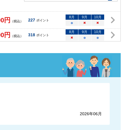
8
月
9
月
10
月
00
円
227
ポイント
（税込）
○
×
×
8
月
9
月
10
月
00
円
318
ポイント
（税込）
×
○
○
2026年06月