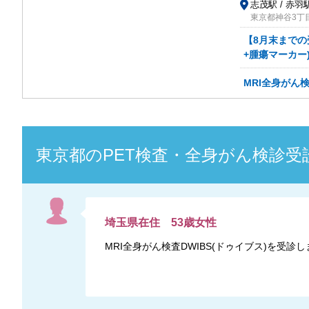
志茂駅 / 赤羽
東京都神谷3丁
【8月末までの受
+腫瘍マーカー
MRI全身がん検
東京都
の
PET検査・全身がん検診
受
埼玉県
在住
53
歳
女性
MRI全身がん検査DWIBS(ドゥイブス)を