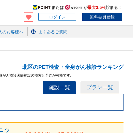
または
が
最大3.5%
貯まる！
ログイン
無料会員登録
人のお客様へ
よくあるご質問
北区のPET検査・全身がん検診ランキング
全身がん検診医療施設の検索と予約が可能です。
施設一覧
プラン一覧
ニッ