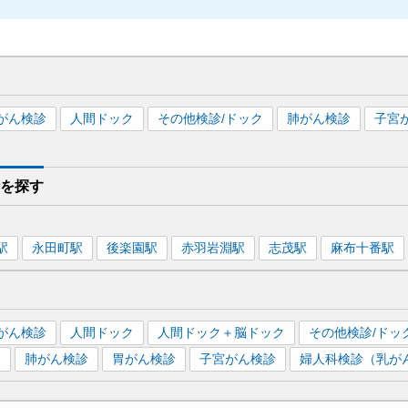
がん検診
人間ドック
その他検診/ドック
肺がん検診
子宮
診を
探す
駅
永田町
駅
後楽園
駅
赤羽岩淵
駅
志茂
駅
麻布十番
駅
がん検診
人間ドック
人間ドック＋脳ドック
その他検診/ドッ
）
肺がん検診
胃がん検診
子宮がん検診
婦人科検診（乳が