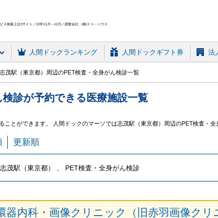
ス検索上位3サイト／22年11月～12月／調査会社：(株)ドゥ・ハウス
人間ドック
ランキング
人間ドックギフト券
法
志茂駅（東京都）周辺のPET検査・全身がん検診一覧
ん検診
が予約できる
医療施設
一覧
することができます。 人間ドックのマーソでは志茂駅（東京都）周辺のPET検査・
順
更新順
志茂駅（東京都） 、 PET検査・全身がん検診
環器内科・画像クリニック（旧赤羽画像クリ