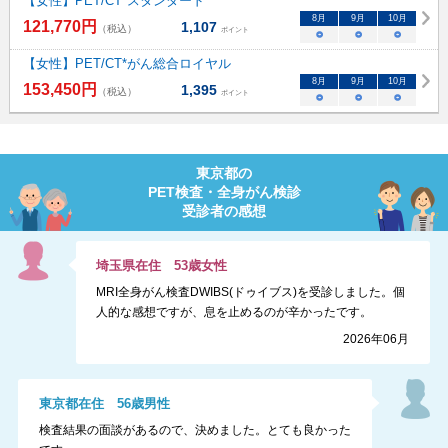
【女性】PET/CT*スタンダード
8
月
9
月
10
月
121,770
円
1,107
（税込）
ポイント
○
○
○
【女性】PET/CT*がん総合ロイヤル
8
月
9
月
10
月
153,450
円
1,395
（税込）
ポイント
○
○
○
東京都
の
PET検査・全身がん検診
受診者の感想
埼玉県
在住
53
歳
女性
MRI全身がん検査DWIBS(ドゥイブス)を受診しました。個
人的な感想ですが、息を止めるのが辛かったです。
2026年06月
東京都
在住
56
歳
男性
検査結果の面談があるので、決めました。とても良かった