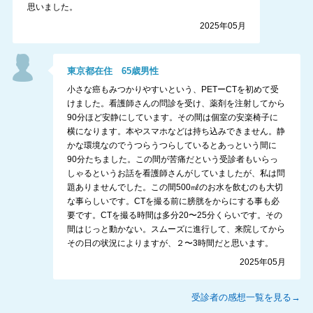
思いました。
2025年05月
東京都
在住
65
歳
男性
小さな癌もみつかりやすいという、PETーCTを初めて受
けました。看護師さんの問診を受け、薬剤を注射してから
90分ほど安静にしています。その間は個室の安楽椅子に
横になります。本やスマホなどは持ち込みできません。静
かな環境なのでうつらうつらしているとあっという間に
90分たちました。この間が苦痛だという受診者もいらっ
しゃるというお話を看護師さんがしていましたが、私は問
題ありませんでした。この間500㎖のお水を飲むのも大切
な事らしいです。CTを撮る前に膀胱をからにする事も必
要です。CTを撮る時間は多分20〜25分くらいです。その
間はじっと動かない。スムーズに進行して、来院してから
その日の状況によりますが、２〜3時間だと思います。
2025年05月
受診者の感想一覧を見る→