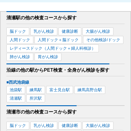
清瀬駅
の
他の
検査コースから探す
脳ドック
乳がん検診
健康診断
大腸がん検診
人間ドック
人間ドック＋脳ドック
その他検診/ドック
レディースドック（人間ドック＋婦人科検診）
肺がん検診
胃がん検診
沿線の他の駅から
PET検査・全身がん検診を
探す
■西武池袋線
池袋
駅
練馬
駅
富士見台
駅
練馬高野台
駅
清瀬
駅
所沢
駅
清瀬市
の
他の
検査コースから探す
脳ドック
乳がん検診
健康診断
大腸がん検診