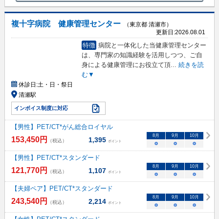
複十字病院 健康管理センター
（東京都 清瀬市）
更新日:
2026.08.01
特徴
病院と一体化した当健康管理センター
は、専門家の知識経験を活用しつつ、ご自
身による健康管理にお役立て頂
...
続きを読
む▼
休診日:
土・日・祭日
清瀬駅
インボイス制度に対応
【男性】PET/CT*がん総合ロイヤル
8
月
9
月
10
月
153,450
円
1,395
（税込）
ポイント
○
○
○
【男性】PET/CT*スタンダード
8
月
9
月
10
月
121,770
円
1,107
（税込）
ポイント
○
○
○
【夫婦ペア】PET/CT*スタンダード
8
月
9
月
10
月
243,540
円
2,214
（税込）
ポイント
○
○
○