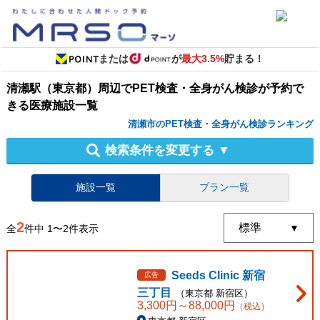
または
が
最大3.5%
貯まる！
清瀬駅（東京都）周辺
で
PET検査・全身がん検診
が予約で
きる
医療施設
一覧
清瀬市のPET検査・全身がん検診ランキング
検索条件を変更する
▼
施設一覧
プラン一覧
2
全
件中
1
〜
2
件表示
Seeds Clinic 新宿
広告
三丁目
（
東京都
新宿区
）
3,300
円～
88,000
円
（税込）