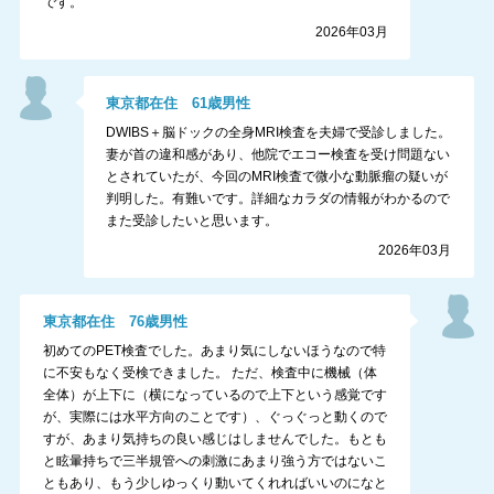
です。
2026年03月
東京都
在住
61
歳
男性
DWIBS＋脳ドックの全身MRI検査を夫婦で受診しました。
妻が首の違和感があり、他院でエコー検査を受け問題ない
とされていたが、今回のMRI検査で微小な動脈瘤の疑いが
判明した。有難いです。詳細なカラダの情報がわかるので
また受診したいと思います。
2026年03月
東京都
在住
76
歳
男性
初めてのPET検査でした。あまり気にしないほうなので特
に不安もなく受検できました。 ただ、検査中に機械（体
全体）が上下に（横になっているので上下という感覚です
が、実際には水平方向のことです）、ぐっぐっと動くので
すが、あまり気持ちの良い感じはしませんでした。もとも
と眩暈持ちで三半規管への刺激にあまり強う方ではないこ
ともあり、もう少しゆっくり動いてくれればいいのになと