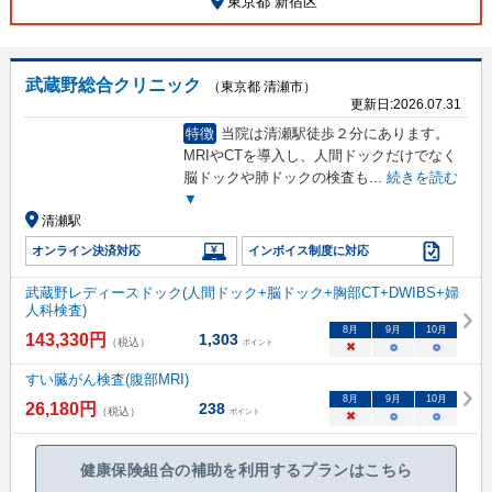
東京都 新宿区
武蔵野総合クリニック
（東京都 清瀬市）
更新日:
2026.07.31
特徴
当院は清瀬駅徒歩２分にあります。
MRIやCTを導入し、人間ドックだけでなく
脳ドックや肺ドックの検査も
...
続きを読む
▼
清瀬駅
オンライン決済対応
インボイス制度に対応
武蔵野レディースドック(人間ドック+脳ドック+胸部CT+DWIBS+婦
人科検査)
8
月
9
月
10
月
143,330
円
1,303
（税込）
ポイント
×
○
○
すい臓がん検査(腹部MRI)
8
月
9
月
10
月
26,180
円
238
（税込）
ポイント
×
○
○
健康保険組合の補助を利用するプランはこちら