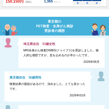
150,150
円
1,365
（税込）
ポイント
○
○
○
東京都
の
PET検査・全身がん検診
受診者の感想
埼玉県
在住
53
歳
女性
MRI全身がん検査DWIBS(ドゥイブス)を受診しました。個
人的な感想ですが、息を止めるのが辛かったです。
2026年06月
東京都
在住
56
歳
男性
検査結果の面談があるので、決めました。とても良かった
です。
2026年03月