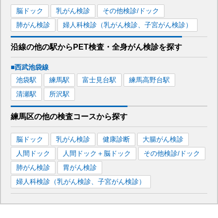
脳ドック
乳がん検診
その他検診/ドック
肺がん検診
婦人科検診（乳がん検診、子宮がん検診）
沿線の他の駅から
PET検査・全身がん検診を
探す
■西武池袋線
池袋
駅
練馬
駅
富士見台
駅
練馬高野台
駅
清瀬
駅
所沢
駅
練馬区
の
他の
検査コースから探す
脳ドック
乳がん検診
健康診断
大腸がん検診
人間ドック
人間ドック＋脳ドック
その他検診/ドック
肺がん検診
胃がん検診
婦人科検診（乳がん検診、子宮がん検診）