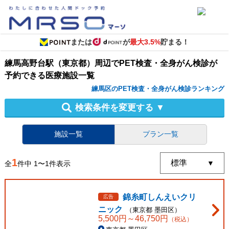
または
が
最大3.5%
貯まる！
練馬高野台駅（東京都）周辺
で
PET検査・全身がん検診
が
予約できる
医療施設
一覧
練馬区のPET検査・全身がん検診ランキング
検索条件を変更する
▼
施設一覧
プラン一覧
1
全
件中
1
〜
1
件表示
錦糸町しんえいクリ
広告
ニック
（
東京都
墨田区
）
5,500
円～
46,750
円
（税込）