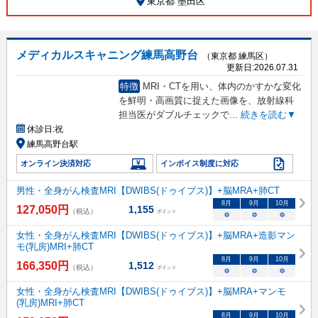
東京都 墨田区
メディカルスキャニング練馬高野台
（東京都 練馬区）
更新日:
2026.07.31
特徴
MRI・CTを用い、体内のかすかな変化
を鮮明・高画質に捉えた画像を、放射線科
担当医がダブルチェックで
...
続きを読む▼
休診日:
祝
練馬高野台駅
オンライン決済対応
インボイス制度に対応
男性・全身がん検査MRI【DWIBS(ドゥイブス)】+脳MRA+肺CT
8
月
9
月
10
月
127,050
円
1,155
（税込）
ポイント
○
○
○
女性・全身がん検査MRI【DWIBS(ドゥイブス)】+脳MRA+造影マン
モ(乳房)MRI+肺CT
8
月
9
月
10
月
166,350
円
1,512
（税込）
ポイント
○
○
○
女性・全身がん検査MRI【DWIBS(ドゥイブス)】+脳MRA+マンモ
(乳房)MRI+肺CT
8
月
9
月
10
月