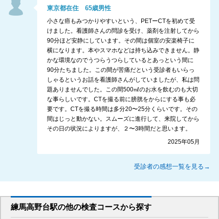
東京都
在住
65
歳
男性
小さな癌もみつかりやすいという、PETーCTを初めて受
けました。看護師さんの問診を受け、薬剤を注射してから
90分ほど安静にしています。その間は個室の安楽椅子に
横になります。本やスマホなどは持ち込みできません。静
かな環境なのでうつらうつらしているとあっという間に
90分たちました。この間が苦痛だという受診者もいらっ
しゃるというお話を看護師さんがしていましたが、私は問
題ありませんでした。この間500㎖のお水を飲むのも大切
な事らしいです。CTを撮る前に膀胱をからにする事も必
要です。CTを撮る時間は多分20〜25分くらいです。その
間はじっと動かない。スムーズに進行して、来院してから
その日の状況によりますが、２〜3時間だと思います。
2025年05月
受診者の感想一覧を見る→
練馬高野台駅
の
他の
検査コースから探す