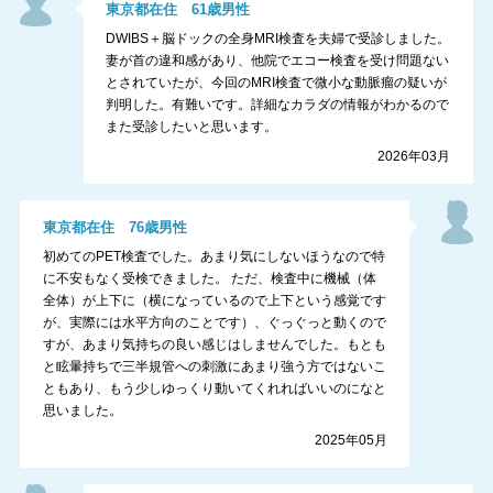
東京都
在住
61
歳
男性
DWIBS＋脳ドックの全身MRI検査を夫婦で受診しました。
妻が首の違和感があり、他院でエコー検査を受け問題ない
とされていたが、今回のMRI検査で微小な動脈瘤の疑いが
判明した。有難いです。詳細なカラダの情報がわかるので
また受診したいと思います。
2026年03月
東京都
在住
76
歳
男性
初めてのPET検査でした。あまり気にしないほうなので特
に不安もなく受検できました。 ただ、検査中に機械（体
全体）が上下に（横になっているので上下という感覚です
が、実際には水平方向のことです）、ぐっぐっと動くので
すが、あまり気持ちの良い感じはしませんでした。もとも
と眩暈持ちで三半規管への刺激にあまり強う方ではないこ
ともあり、もう少しゆっくり動いてくれればいいのになと
思いました。
2025年05月