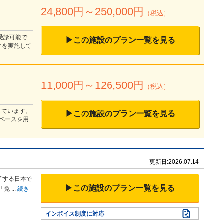
24,800
円～
250,000
円
（税込）
で受診可能で
▶この施設のプラン一覧を見る
クを実施して
11,000
円～
126,500
円
（税込）
しています。
▶この施設のプラン一覧を見る
ペースを用
更新日:
2026.07.14
了する日本
で
▶この施設のプラン一覧を見る
「免
...
続き
インボイス制度に対応