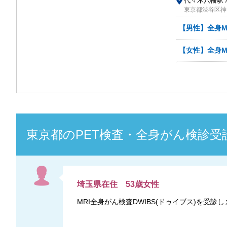
代々木八幡駅 /
東京都渋谷区神山
【男性】全身M
【女性】全身M
東京都
の
PET検査・全身がん検診
受
埼玉県
在住
53
歳
女性
MRI全身がん検査DWIBS(ドゥイブス)を