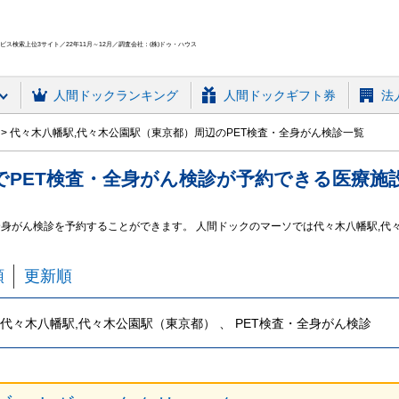
ス検索上位3サイト／22年11月～12月／調査会社：(株)ドゥ・ハウス
人間ドック
ランキング
人間ドックギフト券
法
代々木八幡駅,代々木公園駅（東京都）周辺のPET検査・全身がん検診一覧
で
PET検査・全身がん検診
が予約できる
医療施
全身がん検診を予約することができます。 人間ドックのマーソでは代々木八幡駅,代
順
更新順
代々木八幡駅,代々木公園駅（東京都） 、 PET検査・全身がん検診