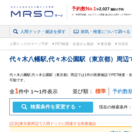
予約数No.1
2,027
※
施設の予約
※「年間予約数」のヒアリング調査 個人向け人間ドック予約サービ
人間ドック・健診を探す
病気・検査
について
調べる
人間ドックのマーソTOP
PET検査・全身がん検診
東京都
渋谷区
代々木八幡駅,代々木公園駅（東京都）周辺
代々木八幡駅,代々木公園駅（東京都）周辺では1件の医療施設でPET検査・
可能です。
1
並び順：
標準
予約数
全
件中
1
〜
1
件表示
検索条件を変更する
現在の検索条件：
▼
[広告]
東京都
周辺で人間ドックに関連する医療施設