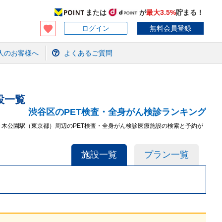
または
が
最大3.5%
貯まる！
ログイン
無料会員登録
人のお客様へ
よくあるご質問
設
一覧
渋谷区のPET検査・全身がん検診ランキング
々木公園駅（東京都）周辺のPET検査・全身がん検診医療施設の検索と予約が
施設一覧
プラン一覧