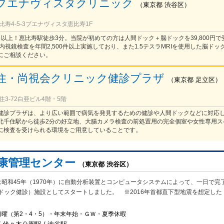
ブエナヴィスタクリニック
（
東京都
渋谷区
）
寿4-5-3ブエナヴィスタ恵比寿1F
0名以上！恵比寿駅徒歩3分。当院が初めての方は人間ドック＋脳ドックを39,800円
内視鏡検査を年間2,500件以上実施しており、また1.5テスラMRIを使用した脳ドッ
にご相談ください。
住・尚視会クリニック健診プラザ
（
東京都
足立区
）
3-72白亜ビル4階・5階
健診プラザは、より広い範囲で病気を発見するための健診や人間ドックなどに対応
北千住駅から徒歩2分の好立地、大腸カメラ検査の前処置用の完全個室や女性専用ス
に検査を受けられる環境をご用意していることです。
健康管理センター
（東京都 渋谷区）
昭和45年（1970年）に自動分析装置とコンピュータシステムによって、一日で完
ドック健診）施設としてスタートしました。 ※2016年首都直下型地震を想定した
日曜（第2・4・5）・年末年始・ＧＷ・夏季休暇