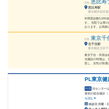
恵比寿
広告
恵比寿駅
東京都渋谷区恵比
年間受診数5,00
す。 当院では胃の
おります。お気軽
東京千
広告
北千住駅
東京都足立区千住
東京千住・尚視会
当施設の特徴は、
意し、女性が快適
PL東京
特徴
当センターは
最初の総合健診（
を読む▼
休診日:
月曜・