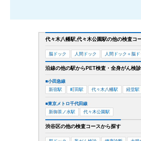
代々木八幡駅,代々木公園駅
の
他の
検査コ
脳ドック
人間ドック
人間ドック＋脳ド
沿線の他の駅から
PET検査・全身がん検
■小田急線
新宿
駅
町田
駅
代々木八幡
駅
経堂
駅
■東京メトロ千代田線
新御茶ノ水
駅
代々木公園
駅
渋谷区
の
他の
検査コースから探す