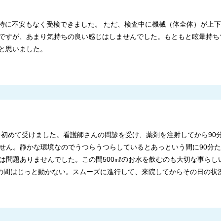
で特に不安もなく受検できました。 ただ、検査中に機械（体全体）が上
ですが、あまり気持ちの良い感じはしませんでした。もともと眩暈持ち
と思いました。
Tを初めて受けました。看護師さんの問診を受け、薬剤を注射してから9
せん。静かな環境なのでうつらうつらしているとあっという間に90分
は問題ありませんでした。この間500㎖のお水を飲むのも大切な事らし
。その間はじっと動かない。スムーズに進行して、来院してからその日の状