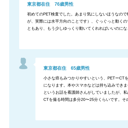
東京都
在住
76
歳
男性
初めてのPET検査でした。あまり気にしないほうなの
が、実際には水平方向のことです）、ぐっぐっと動くの
ともあり、もう少しゆっくり動いてくれればいいのにな
東京都
在住
65
歳
男性
小さな癌もみつかりやすいという、PETーC
になります。本やスマホなどは持ち込みできま
というお話を看護師さんがしていましたが、私
CTを撮る時間は多分20〜25分くらいです