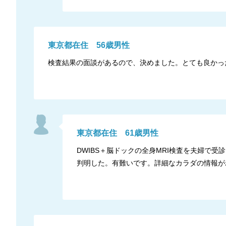
東京都
在住
56
歳
男性
検査結果の面談があるので、決めました。とても良かっ
東京都
在住
61
歳
男性
DWIBS＋脳ドックの全身MRI検査を夫婦で
判明した。有難いです。詳細なカラダの情報が