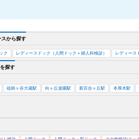
ースから探す
ック
レディースドック（人間ドック＋婦人科検診）
レディース
診を
探す
祖師ヶ谷大蔵
駅
向ヶ丘遊園
駅
新百合ヶ丘
駅
本厚木
駅