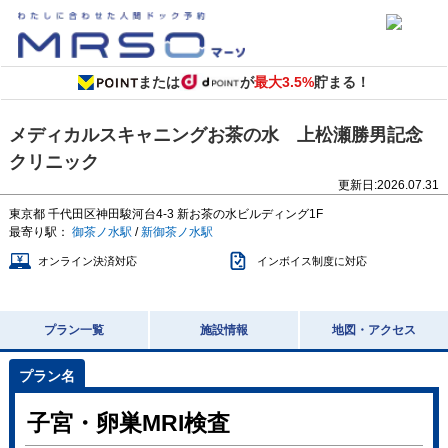
または
が
最大3.5%
貯まる！
メディカルスキャニングお茶の水 上松瀬勝男記念
クリニック
更新日:
2026.07.31
東京都
千代田区神田駿河台4-3
新お茶の水ビルディング1F
最寄り駅：
御茶ノ水駅
/
新御茶ノ水駅
オンライン決済対応
インボイス制度に対応
プラン一覧
施設情報
地図・アクセス
子宮・卵巣MRI検査