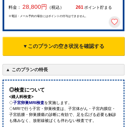
28,800
円
料金：
（税込）
261
ポイント貯まる
※電話・メール予約の場合にはポイントの付与はできません。
▼このプランの空き状況を確認する
このプランの特長
◎検査について
<婦人科検査>
◇
子宮卵巣MRI検査
を実施します。
◇MRIで行う子宮・卵巣検査は、子宮体がん・子宮内膜症・
子宮筋腫・卵巣腫瘍の診断に有効で、足を広げる必要も触診
も痛みなく、放射線被ばくも伴わない検査です。