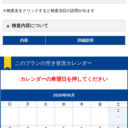
※検査名をクリックすると検査項目の説明が出ます
検査内容について
内容
詳細説明
このプランの空き状況カレンダー
カレンダーの希望日を押してください
2026年08月
日
月
火
水
木
金
土
1
-