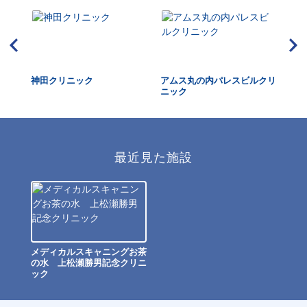
ター
神田クリニック
アムス丸の内パレスビルクリ
半
ニック
最近見た施設
メディカルスキャニングお茶
の水 上松瀬勝男記念クリニ
ック