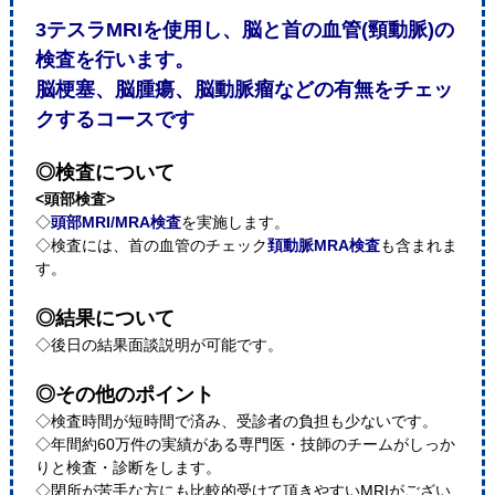
3テスラMRIを使用し、脳と首の血管(頸動脈)の
検査を行います。
脳梗塞、脳腫瘍、脳動脈瘤などの有無をチェッ
クするコースです
◎検査について
<頭部検査>
◇
頭部MRI/MRA検査
を実施します。
◇検査には、首の血管のチェック
頚動脈MRA検査
も含まれま
す。
◎結果について
◇後日の結果面談説明が可能です。
◎その他のポイント
◇検査時間が短時間で済み、受診者の負担も少ないです。
◇年間約60万件の実績がある専門医・技師のチームがしっか
りと検査・診断をします。
◇閉所が苦手な方にも比較的受けて頂きやすいMRIがござい