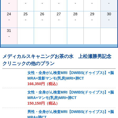
-
-
-
-
-
-
-
24
25
26
27
28
29
30
-
-
-
-
-
-
-
31
-
メディカルスキャニングお茶の水 上松瀬勝男記念
クリニック
の他のプラン
女性・全身がん検査MRI【DWIBS(ドゥイブス)】+脳
MRA+造影マンモ(乳房)MRI+肺CT
166,350
円（税込）
女性・全身がん検査MRI【DWIBS(ドゥイブス)】+脳
MRA+マンモ(乳房)MRI+肺CT
150,150
円（税込）
男性・全身がん検査MRI【DWIBS(ドゥイブス)】+脳
MRA+肺CT