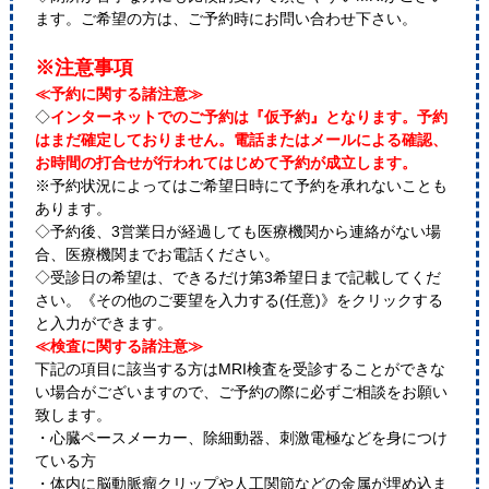
ます。ご希望の方は、ご予約時にお問い合わせ下さい。
※注意事項
≪予約に関する諸注意≫
◇
インターネットでのご予約は『仮予約』となります。予約
はまだ確定しておりません。電話またはメールによる確認、
お時間の打合せが行われてはじめて予約が成立します。
※予約状況によってはご希望日時にて予約を承れないことも
あります。
◇予約後、3営業日が経過しても医療機関から連絡がない場
合、医療機関までお電話ください。
◇受診日の希望は、できるだけ第3希望日まで記載してくだ
さい。《その他のご要望を入力する(任意)》をクリックする
と入力ができます。
≪検査に関する諸注意≫
下記の項目に該当する方はMRI検査を受診することができな
い場合がございますので、ご予約の際に必ずご相談をお願い
致します。
・心臓ペースメーカー、除細動器、刺激電極などを身につけ
ている方
・体内に脳動脈瘤クリップや人工関節などの金属が埋め込ま