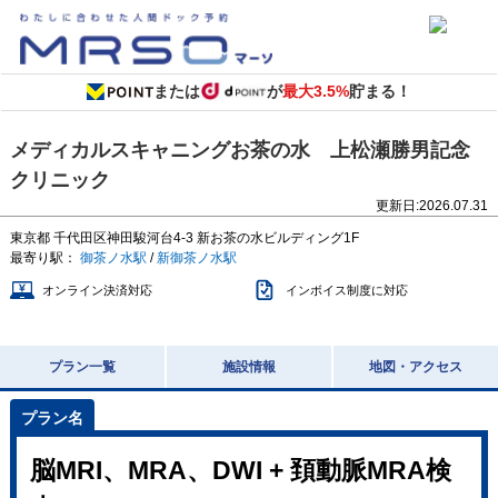
または
が
最大3.5%
貯まる！
メディカルスキャニングお茶の水 上松瀬勝男記念
クリニック
更新日:
2026.07.31
東京都
千代田区神田駿河台4-3
新お茶の水ビルディング1F
最寄り駅：
御茶ノ水駅
/
新御茶ノ水駅
オンライン決済対応
インボイス制度に対応
プラン一覧
施設情報
地図・アクセス
脳MRI、MRA、DWI + 頚動脈MRA検