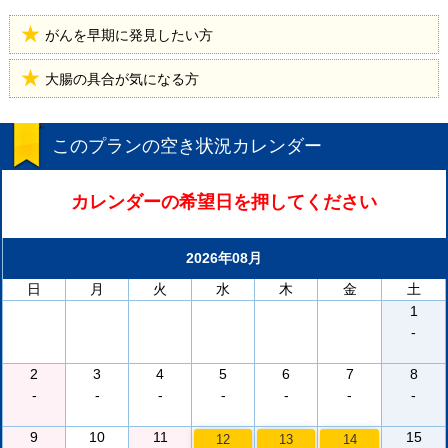
がんを早期に発見したい方
大腸の具合が気になる方
このプランの空き状況カレンダー
カレンダーの希望日を押してください
2026年08月
日
月
火
水
木
金
土
1
-
2
3
4
5
6
7
8
-
-
-
-
-
-
-
9
10
11
15
12
13
14