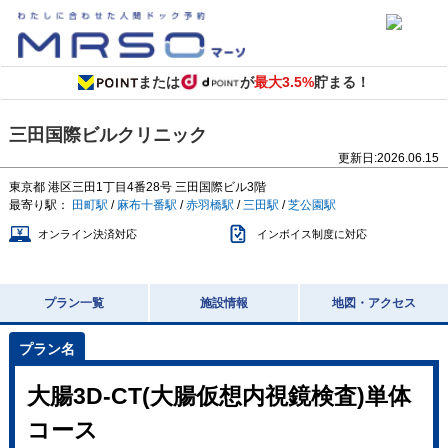
または
が
最大3.5%
貯まる！
三田国際ビルクリニック
更新日:
2026.06.15
東京都
港区三田1丁目4番28号
三田国際ビル3階
最寄り駅：
田町駅
/
麻布十番駅
/
赤羽橋駅
/
三田駅
/
芝公園駅
オンライン決済対応
インボイス制度に対応
プラン一覧
施設情報
地図・アクセス
大腸3D-CT(大腸仮想内視鏡検査)単体
コース