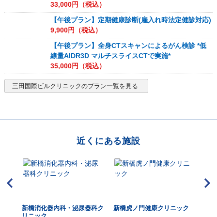
33,000
円（税込）
【午後プラン】定期健康診断(雇入れ時法定健診対応)
9,900
円（税込）
【午後プラン】全身CTスキャンによるがん検診 *低
線量AIDR3D マルチスライスCTで実施*
35,000
円（税込）
三田国際ビルクリニック
のプラン一覧を見る
近くにある施設
新橋消化器内科・泌尿器科ク
新橋虎ノ門健康クリニック
赤
リニック