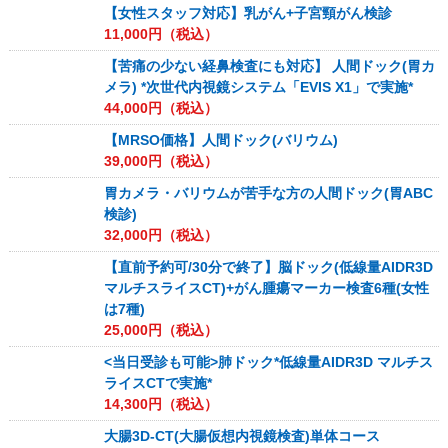
【女性スタッフ対応】乳がん+子宮頸がん検診
11,000
円（税込）
【苦痛の少ない経鼻検査にも対応】 人間ドック(胃カ
メラ) *次世代内視鏡システム「EVIS X1」で実施*
44,000
円（税込）
【MRSO価格】人間ドック(バリウム)
39,000
円（税込）
胃カメラ・バリウムが苦手な方の人間ドック(胃ABC
検診)
32,000
円（税込）
【直前予約可/30分で終了】脳ドック(低線量AIDR3D
マルチスライスCT)+がん腫瘍マーカー検査6種(女性
は7種)
25,000
円（税込）
<当日受診も可能>肺ドック*低線量AIDR3D マルチス
ライスCTで実施*
14,300
円（税込）
大腸3D-CT(大腸仮想内視鏡検査)単体コース