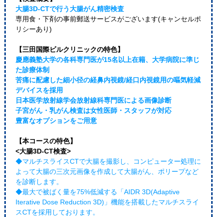
大腸3D-CTで行う大腸がん精密検査
専用食・下剤の事前郵送サービスがございます(キャンセルポ
リシーあり)
【三田国際ビルクリニックの特色】
慶應義塾大学の各科専門医が15名以上在籍、大学病院に準じ
た診療体制
苦痛に配慮した細小径の経鼻内視鏡/経口内視鏡用の嘔気軽減
デバイスを採用
日本医学放射線学会放射線科専門医による画像診断
子宮がん・乳がん検査は女性医師・スタッフが対応
豊富なオプションをご用意
【本コースの特色】
<大腸3D-CT検査>
◆マルチスライスCTで大腸を撮影し、コンピューター処理に
よって大腸の三次元画像を作成して大腸がん、ポリープなど
を診断します。
◆最大で被ばく量を75%低減する「AIDR 3D(Adaptive
Iterative Dose Reduction 3D)」機能を搭載したマルチスライ
スCTを採用しております。