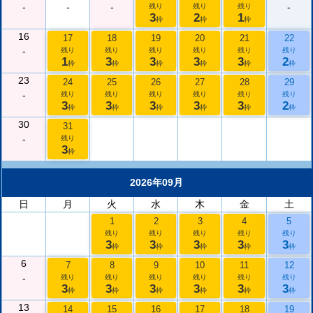
-
-
-
-
残り
残り
残り
3
2
1
枠
枠
枠
16
17
18
19
20
21
22
-
残り
残り
残り
残り
残り
残り
1
3
3
3
3
2
枠
枠
枠
枠
枠
枠
23
24
25
26
27
28
29
-
残り
残り
残り
残り
残り
残り
3
3
3
3
3
2
枠
枠
枠
枠
枠
枠
30
31
-
残り
3
枠
2026年09月
日
月
火
水
木
金
土
1
2
3
4
5
残り
残り
残り
残り
残り
3
3
3
3
3
枠
枠
枠
枠
枠
6
7
8
9
10
11
12
-
残り
残り
残り
残り
残り
残り
3
3
3
3
3
3
枠
枠
枠
枠
枠
枠
13
14
15
16
17
18
19