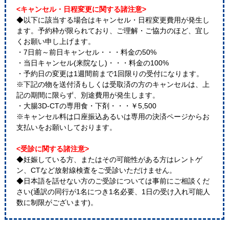
<キャンセル・日程変更に関する諸注意>
◆以下に該当する場合はキャンセル・日程変更費用が発生し
ます。予約枠が限られており、ご理解・ご協力のほど、宜し
くお願い申し上げます。
・7日前～前日キャンセル・・・料金の50%
・当日キャンセル(来院なし)・・・料金の100%
・予約日の変更は1週間前まで1回限りの受付になります。
※下記の物を送付済もしくは受取済の方のキャンセルは、上
記の期間に限らず、別途費用が発生します。
・大腸3D-CTの専用食・下剤・・・￥5,500
※キャンセル料は口座振込あるいは専用の決済ページからお
支払いをお願いしております。
<受診に関する諸注意>
◆妊娠している方、またはその可能性がある方はレントゲ
ン、CTなど放射線検査をご受診いただけません。
◆日本語を話せない方のご受診については事前にご相談くだ
さい(通訳の同行が1名につき1名必要、1日の受け入れ可能人
数に制限がございます)。