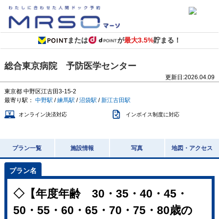
または
が
最大3.5%
貯まる！
総合東京病院 予防医学センター
更新日:
2026.04.09
東京都
中野区江古田3-15-2
最寄り駅：
中野駅
/
練馬駅
/
沼袋駅
/
新江古田駅
オンライン決済対応
インボイス制度に対応
プラン一覧
施設情報
写真
地図・アクセス
◇【年度年齢 30・35・40・45・
50・55・60・65・70・75・80歳の