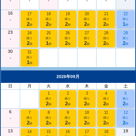
-
-
-
-
-
-
-
16
17
18
19
20
21
22
-
残り
残り
残り
残り
残り
残り
2
2
2
2
2
1
枠
枠
枠
枠
枠
枠
23
24
25
26
27
28
29
-
残り
残り
残り
残り
残り
残り
2
1
2
2
2
2
枠
枠
枠
枠
枠
枠
30
31
-
残り
1
枠
2026年09月
日
月
火
水
木
金
土
1
2
3
4
5
残り
残り
残り
残り
残り
2
2
2
2
2
枠
枠
枠
枠
枠
6
7
8
9
10
11
12
-
残り
残り
残り
残り
残り
残り
2
2
2
2
2
2
枠
枠
枠
枠
枠
枠
13
19
14
15
16
17
18