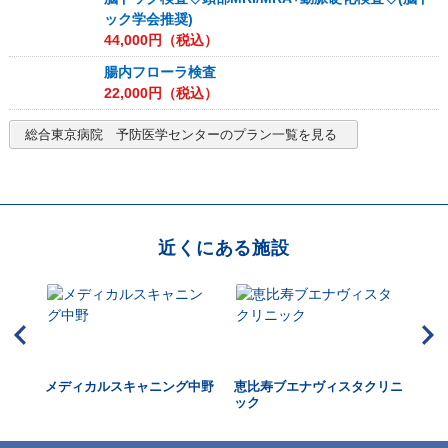
ック学会推奨)
44,000
円（税込）
腸内フローラ検査
22,000
円（税込）
総合東京病院 予防医学センター
のプラン一覧を見る
近くにある施設
クリ
メディカルスキャニング中野
恵比寿ブエナヴィスタクリニ
総
ック
ド