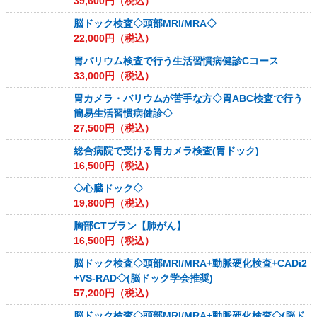
39,600
円（税込）
脳ドック検査◇頭部MRI/MRA◇
22,000
円（税込）
胃バリウム検査で行う生活習慣病健診Cコース
33,000
円（税込）
胃カメラ・バリウムが苦手な方◇胃ABC検査で行う
簡易生活習慣病健診◇
27,500
円（税込）
総合病院で受ける胃カメラ検査(胃ドック)
16,500
円（税込）
◇心臓ドック◇
19,800
円（税込）
胸部CTプラン【肺がん】
16,500
円（税込）
脳ドック検査◇頭部MRI/MRA+動脈硬化検査+CADi2
+VS-RAD◇(脳ドック学会推奨)
57,200
円（税込）
脳ドック検査◇頭部MRI/MRA+動脈硬化検査◇(脳ド