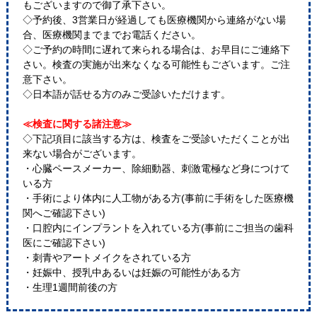
もございますので御了承下さい。
◇予約後、3営業日が経過しても医療機関から連絡がない場
合、医療機関までまでお電話ください。
◇ご予約の時間に遅れて来られる場合は、お早目にご連絡下
さい。検査の実施が出来なくなる可能性もございます。ご注
意下さい。
◇日本語が話せる方のみご受診いただけます。
≪検査に関する諸注意≫
◇下記項目に該当する方は、検査をご受診いただくことが出
来ない場合がございます。
・心臓ペースメーカー、除細動器、刺激電極など身につけて
いる方
・手術により体内に人工物がある方(事前に手術をした医療機
関へご確認下さい)
・口腔内にインプラントを入れている方(事前にご担当の歯科
医にご確認下さい)
・刺青やアートメイクをされている方
・妊娠中、授乳中あるいは妊娠の可能性がある方
・生理1週間前後の方