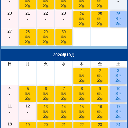
-
-
残り
残り
残り
残り
残り
2
2
2
2
2
枠
枠
枠
枠
枠
20
21
22
23
24
25
26
-
-
-
-
残り
残り
残り
2
2
2
枠
枠
枠
27
28
29
30
-
残り
残り
残り
2
2
2
枠
枠
枠
2026年10月
日
月
火
水
木
金
土
1
2
3
残り
残り
残り
2
2
2
枠
枠
枠
4
5
6
7
8
9
10
-
残り
残り
残り
残り
残り
残り
2
2
2
2
2
2
枠
枠
枠
枠
枠
枠
11
12
13
14
15
16
17
-
-
残り
残り
残り
残り
残り
2
2
2
2
2
枠
枠
枠
枠
枠
18
19
20
21
22
23
24