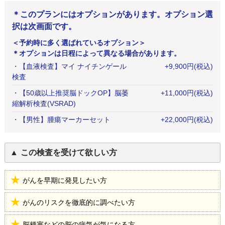
＊このプランにはオプションがあります。オプション選
択は次画面です。
＜予約時に多く選ばれているオプション＞
＊オプションは日程によって異なる場合があります。
・
【血液検査】マイ ナイチンゲール
+
9,900
円
(税込)
検査
・
【50歳以上推奨脳ドックOP】脳萎
+
11,000
円
(税込)
縮解析検査(VSRAD)
・
【男性】腫瘍マーカーセット
+
22,000
円
(税込)
この検査を受けて欲しい方
がんを早期に発見したい方
がんのリスクを徹底的に調べたい方
脳梗塞などの脳の病気が気になる方