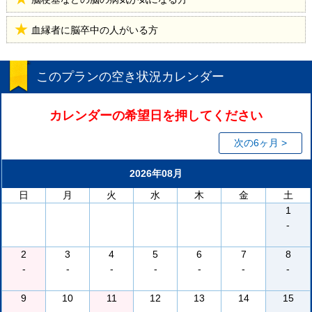
血縁者に脳卒中の人がいる方
このプランの空き状況カレンダー
カレンダーの希望日を押してください
次の6ヶ月 >
2026年08月
日
月
火
水
木
金
土
1
-
2
3
4
5
6
7
8
-
-
-
-
-
-
-
9
10
11
12
13
14
15