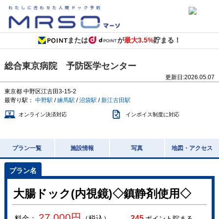
または
が
最大3.5%
貯まる！
総合東京病院 予防医学センター
更新日:
2026.05.07
東京都
中野区江古田3-15-2
最寄り駅：
中野駅
/
練馬駅
/
沼袋駅
/
新江古田駅
オンライン決済対応
インボイス制度に対応
プラン一覧
施設情報
写真
地図・アクセス
大腸ドック(内視鏡)◇鎮静剤使用◇
27,000
円
料金：
（税込）
245
ポイント貯まる