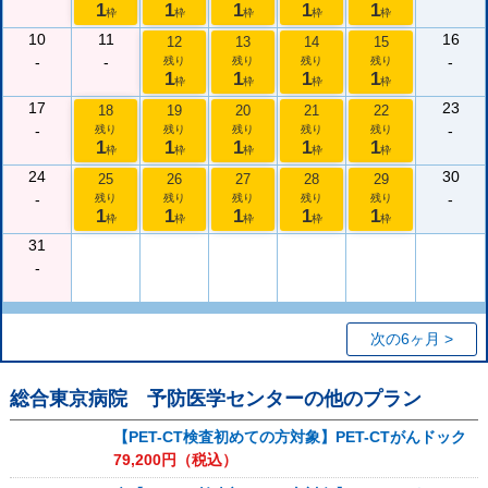
1
1
1
1
1
枠
枠
枠
枠
枠
10
11
16
12
13
14
15
-
-
-
残り
残り
残り
残り
1
1
1
1
枠
枠
枠
枠
17
23
18
19
20
21
22
-
-
残り
残り
残り
残り
残り
1
1
1
1
1
枠
枠
枠
枠
枠
24
30
25
26
27
28
29
-
-
残り
残り
残り
残り
残り
1
1
1
1
1
枠
枠
枠
枠
枠
31
-
次の6ヶ月 >
総合東京病院 予防医学センター
の他のプラン
【PET-CT検査初めての方対象】PET-CTがんドック
79,200
円（税込）