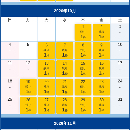
2026年10月
日
月
火
水
木
金
土
3
1
2
-
残り
残り
1
1
枠
枠
4
5
10
6
7
8
9
-
-
-
残り
残り
残り
残り
1
1
1
1
枠
枠
枠
枠
11
12
17
13
14
15
16
-
-
-
残り
残り
残り
残り
1
1
1
1
枠
枠
枠
枠
18
24
19
20
21
22
23
-
-
残り
残り
残り
残り
残り
1
1
1
1
1
枠
枠
枠
枠
枠
25
31
26
27
28
29
30
-
-
残り
残り
残り
残り
残り
1
1
1
1
1
枠
枠
枠
枠
枠
2026年11月