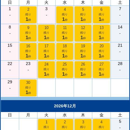
日
月
火
水
木
金
土
1
3
7
2
4
5
6
-
-
-
残り
残り
残り
残り
1
1
1
1
枠
枠
枠
枠
8
14
9
10
11
12
13
-
-
残り
残り
残り
残り
残り
1
1
1
1
1
枠
枠
枠
枠
枠
15
21
16
17
18
19
20
-
-
残り
残り
残り
残り
残り
1
1
1
1
1
枠
枠
枠
枠
枠
22
23
28
24
25
26
27
-
-
-
残り
残り
残り
残り
1
1
1
1
枠
枠
枠
枠
29
30
-
残り
1
枠
2026年12月
日
月
火
水
木
金
土
5
1
2
3
4
-
残り
残り
残り
残り