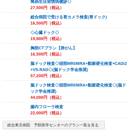
簡易生活習慣病健診◇
27,500
円（税込）
総合病院で受ける胃カメラ検査(胃ドック)
16,500
円（税込）
◇心臓ドック◇
19,800
円（税込）
胸部CTプラン【肺がん】
16,500
円（税込）
脳ドック検査◇頭部MRI/MRA+動脈硬化検査+CADi2
+VS-RAD◇(脳ドック学会推奨)
57,200
円（税込）
脳ドック検査◇頭部MRI/MRA+動脈硬化検査◇(脳ド
ック学会推奨)
44,000
円（税込）
腸内フローラ検査
22,000
円（税込）
総合東京病院 予防医学センター
のプラン一覧を見る