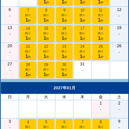
1
1
1
1
枠
枠
枠
枠
6
12
7
8
9
10
11
-
-
残り
残り
残り
残り
残り
1
1
1
1
1
枠
枠
枠
枠
枠
13
19
14
15
16
17
18
-
-
残り
残り
残り
残り
残り
1
1
1
1
1
枠
枠
枠
枠
枠
20
26
21
22
23
24
25
-
-
残り
残り
残り
残り
残り
1
1
1
1
1
枠
枠
枠
枠
枠
27
31
28
29
30
-
-
残り
残り
残り
1
1
1
枠
枠
枠
2027年01月
日
月
火
水
木
金
土
1
2
-
-
3
9
4
5
6
7
8
-
-
残り
残り
残り
残り
残り