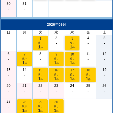
30
31
-
-
2026年09月
日
月
火
水
木
金
土
2
4
5
1
3
-
-
-
残り
残り
1
1
枠
枠
6
8
11
12
7
9
10
-
-
-
-
残り
残り
残り
1
1
1
枠
枠
枠
13
14
19
15
16
17
18
-
-
-
残り
残り
残り
残り
1
1
1
1
枠
枠
枠
枠
20
21
22
23
24
25
26
-
-
-
-
-
-
-
27
28
29
30
-
残り
残り
残り
1
1
1
枠
枠
枠