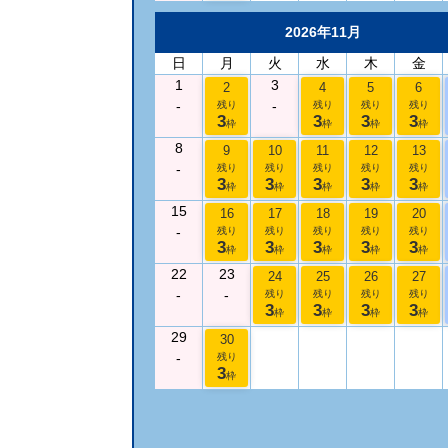
2026年11月
日
月
火
水
木
金
1
3
2
4
5
6
-
-
残り
残り
残り
残り
3
3
3
3
枠
枠
枠
枠
8
9
10
11
12
13
-
残り
残り
残り
残り
残り
3
3
3
3
3
枠
枠
枠
枠
枠
15
16
17
18
19
20
-
残り
残り
残り
残り
残り
3
3
3
3
3
枠
枠
枠
枠
枠
22
23
24
25
26
27
-
-
残り
残り
残り
残り
3
3
3
3
枠
枠
枠
枠
29
30
-
残り
3
枠