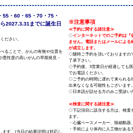
・55・60・65・70・75・
※注意事項
ら2027.3.31までに誕生日
≪予約に関する諸注意≫
。
◇
インターネットでのご予約は『
討ください。
ません。電話またはメールによる
が成立します。
調べることで、がんの有無や位置を
◇随時ご予約を頂いておりますの
んや悪性度の高いがんの早期発見・
了承下さい。
◇予約後、3営業日が経過しても
でお電話ください。
◇ご予約の時間に遅れて来られる
出来なくなる可能性もございます
◇日本語が話せる方のみご受診い
≪検査に関する諸注意≫
◇下記項目に該当する方は、検査
ます。
・心臓ペースメーカー、除細動器
・手術により体内に人工物がある
します。(当日の結果説明は対応し