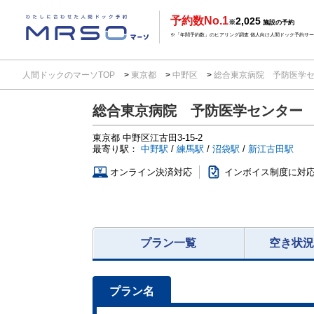
予約数No.1
2,025
※
施設の予約
※「年間予約数」のヒアリング調査 個人向け人間ドック予約サービ
人間ドックのマーソTOP
東京都
中野区
総合東京病院 予防医学
総合東京病院 予防医学センター
東京都
中野区江古田3-15-2
最寄り駅：
中野駅
/
練馬駅
/
沼袋駅
/
新江古田駅
オンライン決済対応
インボイス制度に対
プラン一覧
空き状