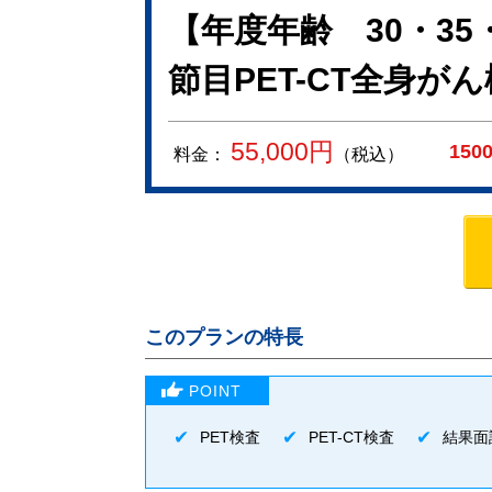
【年度年齢 30・35・
節目PET-CT全身が
55,000
円
150
料金：
（税込）
このプランの特長
PET検査
PET-CT検査
結果面