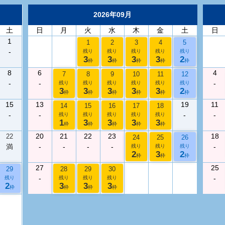
2026年09月
土
日
月
火
水
木
金
土
日
1
1
2
3
4
5
-
残り
残り
残り
残り
残り
3
3
3
3
2
枠
枠
枠
枠
枠
8
6
4
7
8
9
10
11
12
-
-
-
残り
残り
残り
残り
残り
残り
3
3
3
3
3
2
枠
枠
枠
枠
枠
枠
15
13
19
11
14
15
16
17
18
-
-
-
-
残り
残り
残り
残り
残り
1
3
3
3
3
枠
枠
枠
枠
枠
20
21
22
23
18
22
24
25
26
満
-
-
-
-
-
残り
残り
残り
2
3
2
枠
枠
枠
27
25
29
28
29
30
-
-
残り
残り
残り
残り
2
3
3
3
枠
枠
枠
枠