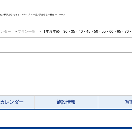
ス検索上位3サイト／22年11月～12月／調査会社：(株)ドゥ・ハウス
センター
プラン一覧
【年度年齢 30・35・40・45・50・55・60・65・7
応
況カレンダー
施設情報
写