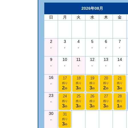
2026年08月
日
月
火
水
木
金
2
3
4
5
6
7
-
-
-
-
-
-
9
10
11
12
13
14
-
-
-
-
-
-
16
17
18
19
20
21
-
残り
残り
残り
残り
残り
2
3
3
2
3
枠
枠
枠
枠
枠
23
24
25
26
27
28
-
残り
残り
残り
残り
残り
3
3
3
3
1
枠
枠
枠
枠
枠
30
31
-
残り
3
枠