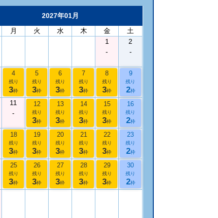
2027年01月
月
火
水
木
金
土
1
2
-
-
4
5
6
7
8
9
残り
残り
残り
残り
残り
残り
3
3
3
3
3
2
枠
枠
枠
枠
枠
枠
11
12
13
14
15
16
-
残り
残り
残り
残り
残り
3
3
3
3
2
枠
枠
枠
枠
枠
18
19
20
21
22
23
残り
残り
残り
残り
残り
残り
3
3
3
3
3
2
枠
枠
枠
枠
枠
枠
25
26
27
28
29
30
残り
残り
残り
残り
残り
残り
3
3
3
3
3
2
枠
枠
枠
枠
枠
枠