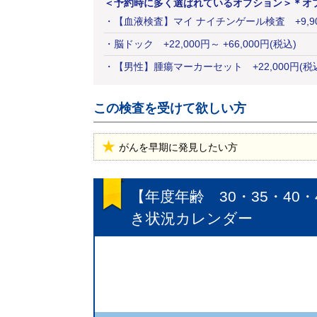
＜予約時に多く選ばれているオプション＞
＊オ
・
【血液検査】マイ ナイチンゲール検査
+
9,9
・
脳ドック
+
22,000
円
～ +66,000円(税込)
・
【男性】腫瘍マーカーセット
+
22,000
円
(税
この検査を受けて欲しい方
がんを早期に発見したい方
【年度年齢 30・35・40・
き状況カレンダー