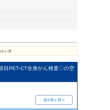
べたい方
◇節目PET-CT全身がん検査◇
の空
次の6ヶ月 >