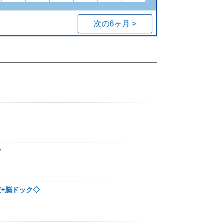
次の6ヶ月 >
◇
検査+脳ドック◇