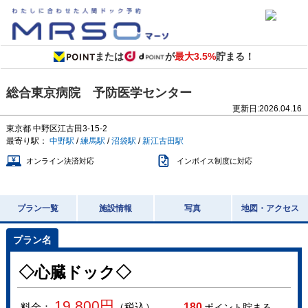
または
が
最大3.5%
貯まる！
総合東京病院 予防医学センター
更新日:
2026.04.16
東京都
中野区江古田3-15-2
最寄り駅：
中野駅
/
練馬駅
/
沼袋駅
/
新江古田駅
オンライン決済対応
インボイス制度に対応
プラン一覧
施設情報
写真
地図・アクセス
◇心臓ドック◇
19,800
円
料金：
（税込）
180
ポイント貯まる