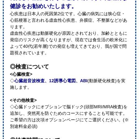
健診をお勧めいたします。
心疾患は日本人の死因第2位です。心臓の病気には狭心症・
心筋梗塞と言われる虚血性心疾患、弁膜症、不整脈などがあ
ります。
虚血性心疾患は動脈硬化が原因とされており、加齢とともに
発症のリスクが高くなりますが、現在では食生活の欧米化に
よって40代(若年層)での発症も増えてきており、我が国で問
題視されています。
◎検査について
<心臓検査>
◇
心臓超音波検査、12誘導心電図、ABI
(動脈硬化検査)を実
施します。
<その他検査>
◇心臓ドックにオプションで脳ドック(頭部MRI/MRA検査)を
追加し、突然死を防ぐためのコースにすることも可能です。
ご希望の方は次項オプションページにてご選択ください。(※
別途料金必須)