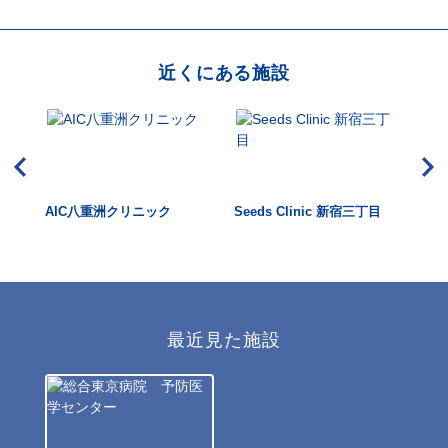
近くにある施設
クリ
AIC八重洲クリニック
Seeds Clinic 新宿三丁目
芝
 関
最近見た施設