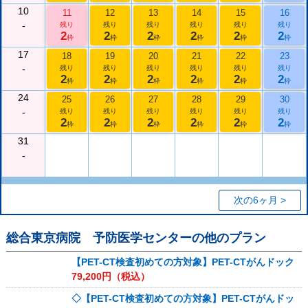
10
11
12
13
14
15
16
-
残り
残り
残り
残り
残り
残り
2
2
2
2
2
2
枠
枠
枠
枠
枠
枠
17
18
19
20
21
22
23
-
残り
残り
残り
残り
残り
残り
2
2
2
2
2
2
枠
枠
枠
枠
枠
枠
24
25
26
27
28
29
30
-
残り
残り
残り
残り
残り
残り
2
2
2
2
2
2
枠
枠
枠
枠
枠
枠
31
-
次の6ヶ月 >
総合東京病院 予防医学センター
の他のプラン
【PET-CT検査初めての方対象】PET-CTがんドック
79,200
円（税込）
◇【PET-CT検査初めての方対象】PET-CTがんドッ