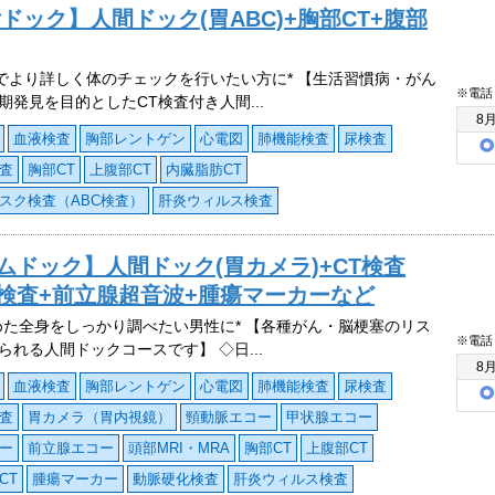
ドック】人間ドック(胃ABC)+胸部CT+腹部
査でより詳しく体のチェックを行いたい方に* 【生活習慣病・がん
※電話
期発見を目的としたCT検査付き人間...
8
血液検査
胸部レントゲン
心電図
肺機能検査
尿検査
査
胸部CT
上腹部CT
内臓脂肪CT
スク検査（ABC検査）
肝炎ウィルス検査
ムドック】人間ドック(胃カメラ)+CT検査
腺検査+前立腺超音波+腫瘍マーカーなど
めた全身をしっかり調べたい男性に* 【各種がん・脳梗塞のリス
※電話
られる人間ドックコースです】 ◇日...
8
血液検査
胸部レントゲン
心電図
肺機能検査
尿検査
査
胃カメラ（胃内視鏡）
頸動脈エコー
甲状腺エコー
ー
前立腺エコー
頭部MRI・MRA
胸部CT
上腹部CT
CT
腫瘍マーカー
動脈硬化検査
肝炎ウィルス検査