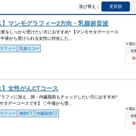
並び替え：
更新順
ース】マンモグラフィー2方向・乳腺超音波
検査をしっかり受けたい方におすすめ* 【マンモサタデーコース
◇午後から受けられる女性に特化した...
※電話
ラフィー
乳腺エコー
8
ス】女性がんCTコース
グラフィに加え、肺・内臓脂肪もチェックしたい方におすすめ*
サタデーコースです】 ◇午後から受...
※電話
ラフィー
胸部CT
内臓脂肪CT
8