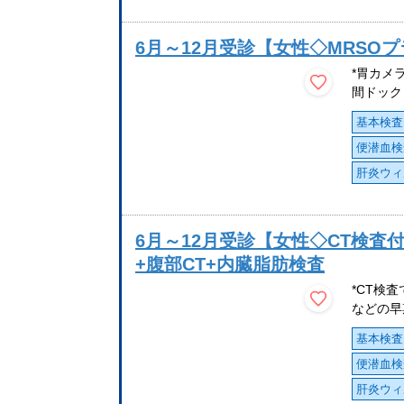
6月～12月受診【女性◇MRSO
*胃カメ
間ドック
基本検査
便潜血検
肝炎ウィ
6月～12月受診【女性◇CT検査
+腹部CT+内臓脂肪検査
*CT検
などの早
基本検査
便潜血検
肝炎ウィ