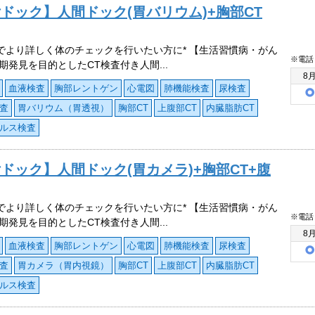
付ドック】人間ドック(胃バリウム)+胸部CT
査でより詳しく体のチェックを行いたい方に* 【生活習慣病・がん
※電話
期発見を目的としたCT検査付き人間...
8
血液検査
胸部レントゲン
心電図
肺機能検査
尿検査
査
胃バリウム（胃透視）
胸部CT
上腹部CT
内臓脂肪CT
ルス検査
ドック】人間ドック(胃カメラ)+胸部CT+腹
査でより詳しく体のチェックを行いたい方に* 【生活習慣病・がん
※電話
期発見を目的としたCT検査付き人間...
8
血液検査
胸部レントゲン
心電図
肺機能検査
尿検査
査
胃カメラ（胃内視鏡）
胸部CT
上腹部CT
内臓脂肪CT
ルス検査