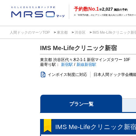
予約数No.1
2,027
※
施設の予約
※「年間予約数」のヒアリング調査 個人向け人間ドック予約サービ
人間ドックのマーソTOP
東京都
渋谷区
IMS Me-Lifeクリニック
IMS Me-Lifeクリニック新宿
東京都
渋谷区代々木2-1-1
新宿マインズタワー 10F
最寄り駅：
新宿駅
/
新線新宿駅
インボイス制度に対応
日本人間ドック学会機
プラン一覧
IMS Me-Lifeクリニック新