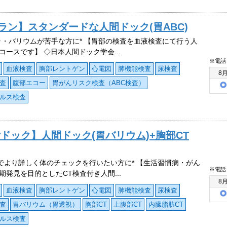
プラン】スタンダードな人間ドック(胃ABC)
ラ・バリウムが苦手な方に* 【胃部の検査を血液検査にて行う人
コースです】 ◇日本人間ドック学会...
※電話
血液検査
胸部レントゲン
心電図
肺機能検査
尿検査
8
査
腹部エコー
胃がんリスク検査（ABC検査）
ルス検査
付ドック】人間ドック(胃バリウム)+胸部CT
査でより詳しく体のチェックを行いたい方に* 【生活習慣病・がん
※電話
期発見を目的としたCT検査付き人間...
8
血液検査
胸部レントゲン
心電図
肺機能検査
尿検査
査
胃バリウム（胃透視）
胸部CT
上腹部CT
内臓脂肪CT
ルス検査