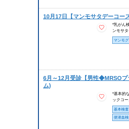
10月17日【マンモサタデーコー
*乳がん
ンモサタ
マンモグ
6月～12月受診【男性◆MRSO
ム)
*基本的
ックコー
基本検査
便潜血検