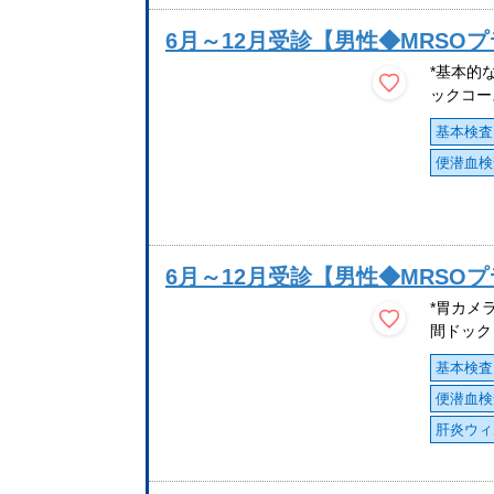
6月～12月受診【男性◆MRSO
*基本的
ックコー
基本検査
便潜血検
6月～12月受診【男性◆MRSO
*胃カメ
間ドック
基本検査
便潜血検
肝炎ウィ