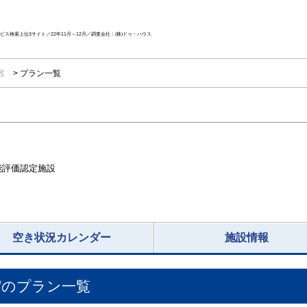
ス検索上位3サイト／22年11月～12月／調査会社：(株)ドゥ・ハウス
新宿
プラン一覧
能評価認定施設
空き状況カレンダー
施設情報
宿
のプラン一覧