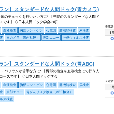
プラン】スタンダードな人間ドック(胃カメラ)
な体のチェックを行いたい方に* 【当院のスタンダードな人間ド
スです】 ◇日本人間ドック学会の項...
※電話
血液検査
胸部レントゲン
心電図
肺機能検査
尿検査
8
査
胃カメラ（胃内視鏡）
腹部エコー
肝炎ウィルス検査
プラン】スタンダードな人間ドック(胃ABC)
ラ・バリウムが苦手な方に* 【胃部の検査を血液検査にて行う人
コースです】 ◇日本人間ドック学会...
※電話
血液検査
胸部レントゲン
心電図
肺機能検査
尿検査
8
査
腹部エコー
胃がんリスク検査（ABC検査）
ルス検査