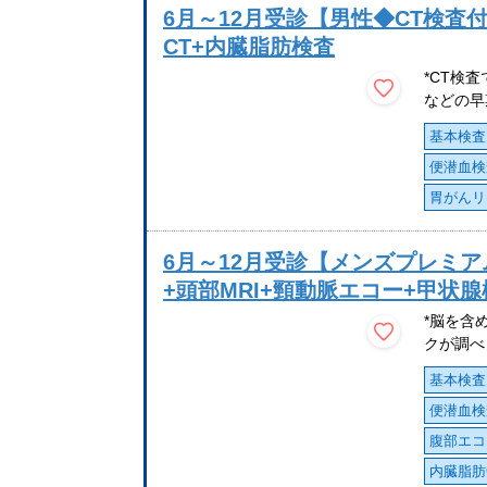
6月～12月受診【男性◆CT検査付
CT+内臓脂肪検査
*CT検
などの早
基本検査
便潜血検
胃がんリ
6月～12月受診【メンズプレミア
+頭部MRI+頸動脈エコー+甲状
*脳を含
クが調べ
基本検査
便潜血検
腹部エコ
内臓脂肪