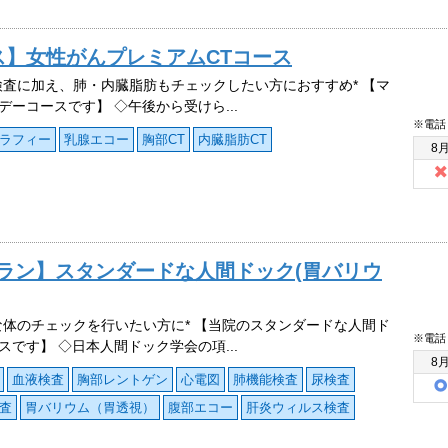
ス】女性がんプレミアムCTコース
検査に加え、肺・内臓脂肪もチェックしたい方におすすめ* 【マ
デーコースです】 ◇午後から受けら...
※電話
ラフィー
乳腺エコー
胸部CT
内臓脂肪CT
8
プラン】スタンダードな人間ドック(胃バリウ
な体のチェックを行いたい方に* 【当院のスタンダードな人間ド
※電話
スです】 ◇日本人間ドック学会の項...
8
血液検査
胸部レントゲン
心電図
肺機能検査
尿検査
査
胃バリウム（胃透視）
腹部エコー
肝炎ウィルス検査