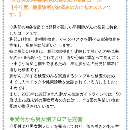
*肺がんの早期発見の為のCT検査コース*
【今年度、健康診断がお済みの方にもオススメで
す。】
◇胸部のX線検査では発見が難しい早期肺がんの発見に特化
したコースです。
胸部CT検査、肺機能検査、がんのリスクを調べる血液検査を
実施し、多角的に診断いたします。
特に胸部CT検査は、胸部X線検査と比較して肺がんの発見率
が約5～8倍高いとされており、骨や心臓に重なって見えにく
い小さな病変も描出できるため、早期肺がんの発見に非常に
適した検査です。
肺がんに関する検査のみを実施するシンプルな検査のため、
すでに人間ドックや健康診断を受診されている方にももおす
すめです。
また、2025年に改訂された肺がん検診ガイドラインでは、50
歳以上75歳未満の重喫煙者の方に対し、年1回の胸部CT検査
受診が推奨されています。
◆受付から男女別フロアを完備
◇受付より男女別フロアを完備しており、落ち着きのある空