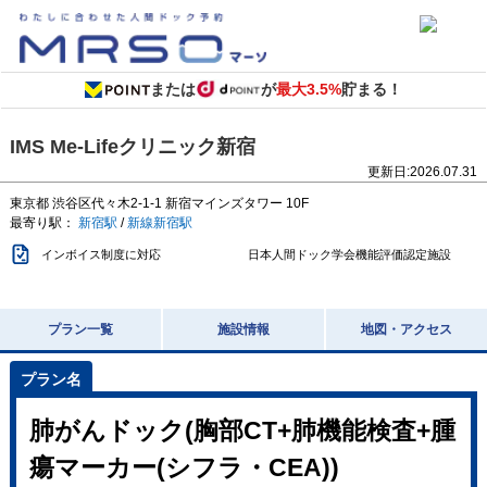
または
が
最大3.5%
貯まる！
IMS Me-Lifeクリニック新宿
更新日:
2026.07.31
東京都
渋谷区代々木2-1-1
新宿マインズタワー 10F
最寄り駅：
新宿駅
/
新線新宿駅
インボイス制度に対応
日本人間ドック学会機能評価認定施設
プラン一覧
施設情報
地図・アクセス
肺がんドック(胸部CT+肺機能検査+腫
瘍マーカー(シフラ・CEA))