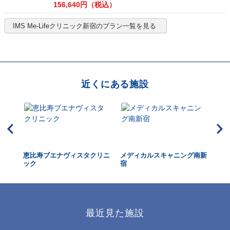
156,640
円（税込）
IMS Me-Lifeクリニック新宿
のプラン一覧を見る
近くにある施設
クリ
恵比寿ブエナヴィスタクリニ
メディカルスキャニング南新
メ
ック
宿
谷
最近見た施設