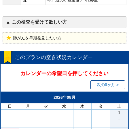
査
率／最大呼気速度／％1秒量
この検査を受けて欲しい方
肺がんを早期発見したい方
このプランの空き状況カレンダー
カレンダーの希望日を押してください
次の6ヶ月 >
2026年08月
日
月
火
水
木
金
土
1
-