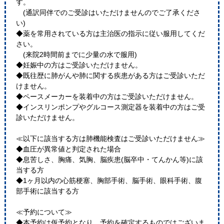
す。
(通訳同伴でのご受診はいただけませんのでご了承くださ
い)
◆薬を常用されている方は主治医の指示に従い服用してくだ
さい。
(来院2時間前までに少量の水で服用)
◆妊娠中の方はご受診いただけません。
◆既往歴に肺がんや肺に関する疾患がある方はご受診いただ
けません。
◆ペースメーカーを装着中の方はご受診いただけません。
◆インスリンポンプやグルコース測定器を装着中の方はご受
診いただけません。
≪以下に該当する方は肺機能検査はご受診いただけません≫
◆血圧が異常値と判定された場合
◆息苦しさ、胸痛、気胸、脳疾患(脳卒中・てんかん等)に該
当する方
◆1ヶ月以内の心筋梗塞、胸部手術、脳手術、眼科手術、腹
部手術に該当する方
≪予約について≫
◆本予約は仮予約となり、予約を確定するものではございま