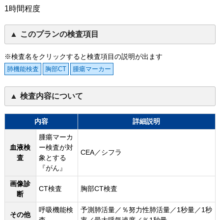
1時間程度
このプランの検査項目
※検査名をクリックすると検査項目の説明が出ます
肺機能検査
胸部CT
腫瘍マーカー
検査内容について
内容
詳細説明
腫瘍マーカ
血液検
ー検査が対
CEA／シフラ
査
象とする
『がん』
画像診
CT検査
胸部CT検査
断
呼吸機能検
予測肺活量／％努力性肺活量／1秒量／1秒
その他