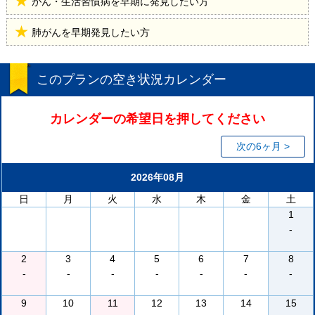
がん・生活習慣病を早期に発見したい方
肺がんを早期発見したい方
このプランの空き状況カレンダー
カレンダーの希望日を押してください
次の6ヶ月 >
2026年08月
日
月
火
水
木
金
土
1
-
2
3
4
5
6
7
8
-
-
-
-
-
-
-
9
10
11
12
13
14
15