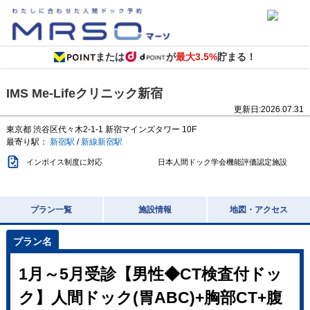
または
が
最大3.5%
貯まる！
IMS Me-Lifeクリニック新宿
更新日:
2026.07.31
東京都
渋谷区代々木2-1-1
新宿マインズタワー 10F
最寄り駅：
新宿駅
/
新線新宿駅
インボイス制度に対応
日本人間ドック学会機能評価認定施設
プラン一覧
施設情報
地図・アクセス
1月～5月受診【男性◆CT検査付ドッ
ク】人間ドック(胃ABC)+胸部CT+腹