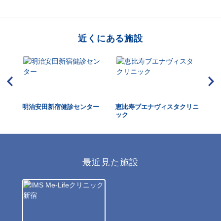
近くにある施設
明治安田新宿健診センター
恵比寿ブエナヴィスタクリニ
M
ック
谷
最近見た施設