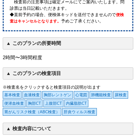
検査前の注意事項は確定メールにてご案内いたします。問
診票は当日記載いただきます。
◆直前予約の場合、便検体キッドを送付できませんので
便検
予めご了承ください。
査はキャンセルとなります。
このプランの所要時間
2時間〜3時間程度
このプランの検査項目
※検査名をクリックすると検査項目の説明が出ます
基本検査
血液検査
胸部レントゲン
心電図
肺機能検査
尿検査
便潜血検査
胸部CT
上腹部CT
内臓脂肪CT
胃がんリスク検査（ABC検査）
肝炎ウィルス検査
検査内容について