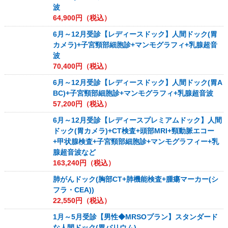
波
64,900
円（税込）
6月～12月受診【レディースドック】人間ドック(胃
カメラ)+子宮頸部細胞診+マンモグラフィ+乳腺超音
波
70,400
円（税込）
6月～12月受診【レディースドック】人間ドック(胃A
BC)+子宮頸部細胞診+マンモグラフィ+乳腺超音波
57,200
円（税込）
6月～12月受診【レディースプレミアムドック】人間
ドック(胃カメラ)+CT検査+頭部MRI+頸動脈エコー
+甲状腺検査+子宮頸部細胞診+マンモグラフィー+乳
腺超音波など
163,240
円（税込）
肺がんドック(胸部CT+肺機能検査+腫瘍マーカー(シ
フラ・CEA))
22,550
円（税込）
1月～5月受診【男性◆MRSOプラン】スタンダード
な人間ドック(胃バリウム)