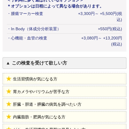
＜予約時に多く選ばれているオプション＞
＊オプションは日程によって異なる場合があります。
・
腫瘍マーカー検査
+
3,300
円
～ +5,500円(税
込)
・
In Body（体成分分析装置）
+
550
円
(税込)
・
心機能・血管の検査
+
3,080
円
～ +13,200円
(税込)
この検査を受けて欲しい方
生活習慣病が気になる方
胃カメラやバリウムが苦手な方
肝臓・胆道・膵臓の病気を調べたい方
内臓脂肪・肥満が気になる方