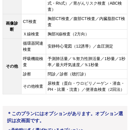
式・Rh式）／胃がんリスク検査（ABC検
査）
胸部CT検査／腹部CT検査／内臓脂肪CT検
CT検査
画像診
査
断
Ｘ線検査
胸部X線検査（2方向）
循環器関連
安静時心電図（12誘導）／血圧測定
検査
呼吸機能検
予測肺活量／％努力性肺活量／1秒量／1秒
査
率／最大呼気速度／％1秒量
その他
診察
問診／診察（聴打診）
尿検査（蛋白・ウロビリノーゲン・潜血・
その他検査
PH・比重・沈査）／便潜血検査（2回法）
＊このプランにはオプションがあります。オプション選
択は次画面です。