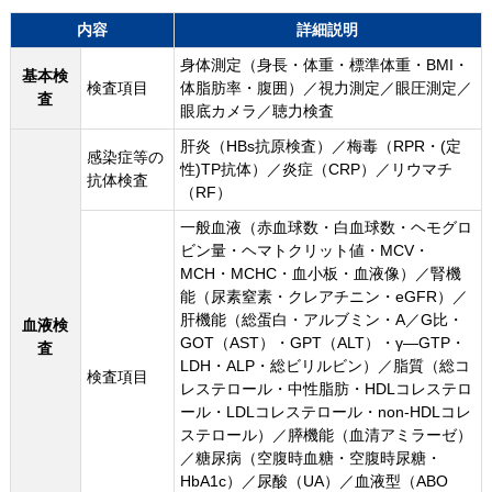
内容
詳細説明
身体測定（身長・体重・標準体重・BMI・
基本検
検査項目
体脂肪率・腹囲）／視力測定／眼圧測定／
査
眼底カメラ／聴力検査
肝炎（HBs抗原検査）／梅毒（RPR・(定
感染症等の
性)TP抗体）／炎症（CRP）／リウマチ
抗体検査
（RF）
一般血液（赤血球数・白血球数・ヘモグロ
ビン量・ヘマトクリット値・MCV・
MCH・MCHC・血小板・血液像）／腎機
能（尿素窒素・クレアチニン・eGFR）／
肝機能（総蛋白・アルブミン・A／G比・
血液検
GOT（AST）・GPT（ALT）・γ―GTP・
査
LDH・ALP・総ビリルビン）／脂質（総コ
検査項目
レステロール・中性脂肪・HDLコレステロ
ール・LDLコレステロール・non-HDLコレ
ステロール）／膵機能（血清アミラーゼ）
／糖尿病（空腹時血糖・空腹時尿糖・
HbA1c）／尿酸（UA）／血液型（ABO