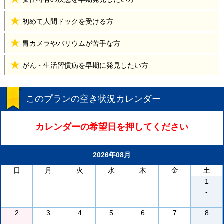
初めて人間ドックを受ける方
胃カメラやバリウムが苦手な方
がん・生活習慣病を早期に発見したい方
このプランの空き状況カレンダー
カレンダーの希望日を押してください
2026年08月
日
月
火
水
木
金
土
1
-
2
3
4
5
6
7
8
-
-
-
-
-
-
-