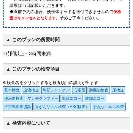
診票は当日記載いただきます。
◆直前予約の場合、便検体キッドを送付できませんので
便検
予めご了承ください。
査はキャンセルとなります。
このプランの所要時間
1時間以上～3時間未満
このプランの検査項目
※検査名をクリックすると検査項目の説明が出ます
基本検査
血液検査
胸部レントゲン
心電図
肺機能検査
尿検査
便潜血検査
マンモグラフィー
乳腺エコー
腹部エコー
子宮頸部細胞診
胃がんリスク検査（ABC検査）
肝炎ウィルス検査
検査内容について