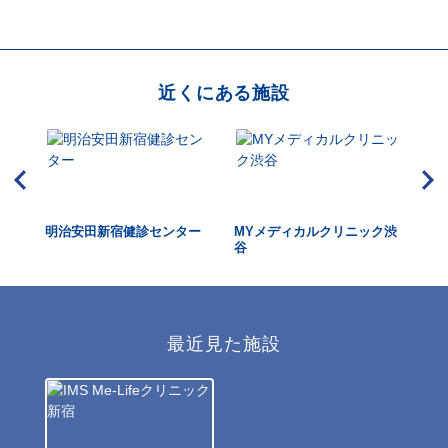
近くにある施設
明治安田新宿健診センター
MYメディカルクリニック渋
恵
谷
字
最近見た施設