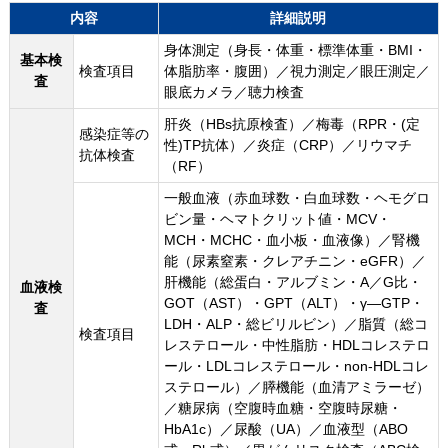
内容
詳細説明
身体測定（身長・体重・標準体重・BMI・
基本検
検査項目
体脂肪率・腹囲）／視力測定／眼圧測定／
査
眼底カメラ／聴力検査
肝炎（HBs抗原検査）／梅毒（RPR・(定
感染症等の
性)TP抗体）／炎症（CRP）／リウマチ
抗体検査
（RF）
一般血液（赤血球数・白血球数・ヘモグロ
ビン量・ヘマトクリット値・MCV・
MCH・MCHC・血小板・血液像）／腎機
能（尿素窒素・クレアチニン・eGFR）／
肝機能（総蛋白・アルブミン・A／G比・
血液検
GOT（AST）・GPT（ALT）・γ―GTP・
査
LDH・ALP・総ビリルビン）／脂質（総コ
検査項目
レステロール・中性脂肪・HDLコレステロ
ール・LDLコレステロール・non-HDLコレ
ステロール）／膵機能（血清アミラーゼ）
／糖尿病（空腹時血糖・空腹時尿糖・
HbA1c）／尿酸（UA）／血液型（ABO