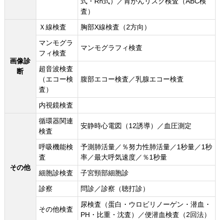
式・Rh式）／胃がんリスク検査（ABC検
査）
Ｘ線検査
胸部X線検査（2方向）
マンモグラ
マンモグラフィ検査
フィ検査
画像診
超音波検査
断
（エコー検
腹部エコー検査／乳腺エコー検査
査）
内視鏡検査
循環器関連
安静時心電図（12誘導）／血圧測定
検査
呼吸機能検
予測肺活量／％努力性肺活量／1秒量／1秒
査
率／最大呼気速度／％1秒量
その他
細胞診検査
子宮頸部細胞診
診察
問診／診察（聴打診）
尿検査（蛋白・ウロビリノーゲン・潜血・
その他検査
PH・比重・沈査）／便潜血検査（2回法）