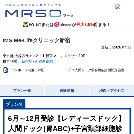
または
が
最大3.5%
貯まる！
IMS Me-Lifeクリニック新宿
更新日:
2026.07.31
東京都
渋谷区代々木2-1-1
新宿マインズタワー 10F
最寄り駅：
新宿駅
/
新線新宿駅
インボイス制度に対応
日本人間ドック学会機能評価認定施設
プラン一覧
施設情報
地図・アクセス
6月～12月受診【レディースドック】
人間ドック(胃ABC)+子宮頸部細胞診