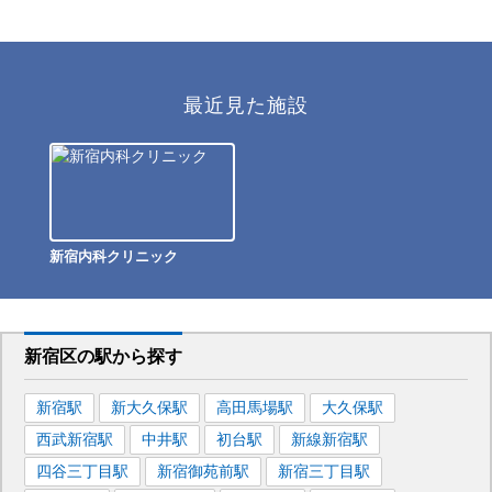
最近見た施設
新宿内科クリニック
新宿区
の駅から
探す
新宿
駅
新大久保
駅
高田馬場
駅
大久保
駅
西武新宿
駅
中井
駅
初台
駅
新線新宿
駅
四谷三丁目
駅
新宿御苑前
駅
新宿三丁目
駅