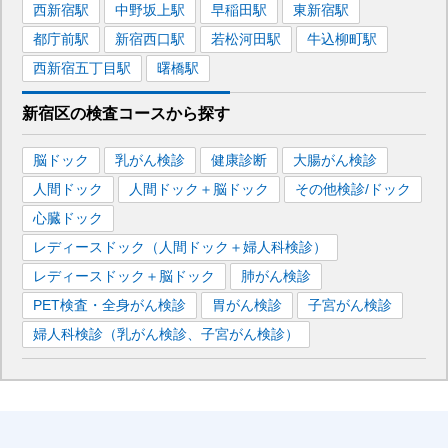
西新宿
駅
中野坂上
駅
早稲田
駅
東新宿
駅
都庁前
駅
新宿西口
駅
若松河田
駅
牛込柳町
駅
西新宿五丁目
駅
曙橋
駅
新宿区
の
検査コースから探す
脳ドック
乳がん検診
健康診断
大腸がん検診
人間ドック
人間ドック＋脳ドック
その他検診/ドック
心臓ドック
レディースドック（人間ドック＋婦人科検診）
レディースドック＋脳ドック
肺がん検診
PET検査・全身がん検診
胃がん検診
子宮がん検診
婦人科検診（乳がん検診、子宮がん検診）