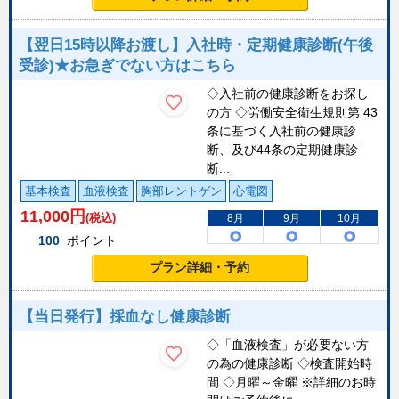
【翌日15時以降お渡し】入社時・定期健康診断(午後
受診)★お急ぎでない方はこちら
◇入社前の健康診断をお探し
の方 ◇労働安全衛生規則第 43
条に基づく入社前の健康診
断、及び44条の定期健康診
断...
基本検査
血液検査
胸部レントゲン
心電図
11,000
円
(税込)
8月
9月
10月
100
ポイント
プラン詳細・予約
【当日発行】採血なし健康診断
◇「血液検査」が必要ない方
の為の健康診断 ◇検査開始時
間 ◇月曜～金曜 ※詳細のお時