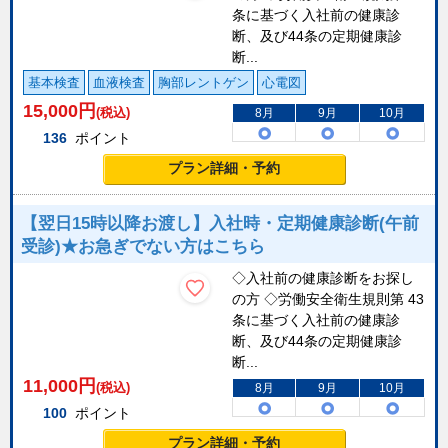
条に基づく入社前の健康診
断、及び44条の定期健康診
断...
基本検査
血液検査
胸部レントゲン
心電図
15,000
円
(税込)
8月
9月
10月
136
ポイント
プラン詳細・予約
【翌日15時以降お渡し】入社時・定期健康診断(午前
受診)★お急ぎでない方はこちら
◇入社前の健康診断をお探し
の方 ◇労働安全衛生規則第 43
条に基づく入社前の健康診
断、及び44条の定期健康診
断...
11,000
円
(税込)
8月
9月
10月
100
ポイント
プラン詳細・予約