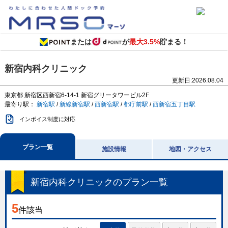
または
が
最大3.5%
貯まる！
新宿内科クリニック
更新日:
2026.08.04
東京都
新宿区西新宿6-14-1
新宿グリータワービル2F
最寄り駅：
新宿駅
/
新線新宿駅
/
西新宿駅
/
都庁前駅
/
西新宿五丁目駅
インボイス制度に対応
プラン一覧
施設情報
地図・アクセス
新宿内科クリニック
のプラン一覧
5
件該当