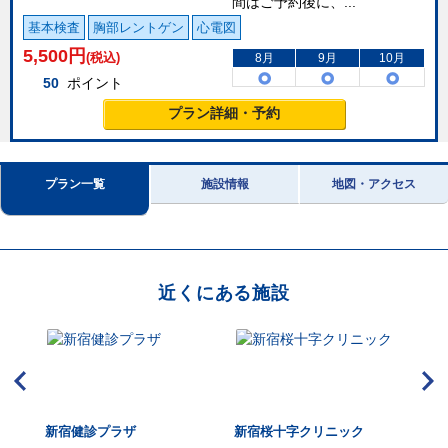
間はご予約後に、...
基本検査
胸部レントゲン
心電図
5,500
円
(税込)
8月
9月
10月
50
ポイント
プラン詳細・予約
プラン一覧
施設情報
地図・アクセス
近くにある施設
ク新
新宿健診プラザ
新宿桜十字クリニック
国