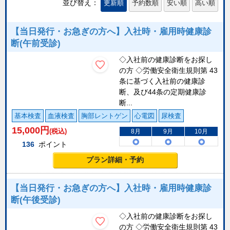
並び替え：
更新順
予約数順
安い順
高い順
【当日発行・お急ぎの方へ】入社時・雇用時健康診
断(午前受診)
◇入社前の健康診断をお探し
の方 ◇労働安全衛生規則第 43
条に基づく入社前の健康診
断、及び44条の定期健康診
断...
基本検査
血液検査
胸部レントゲン
心電図
尿検査
15,000
円
(税込)
8月
9月
10月
136
ポイント
プラン詳細・予約
【当日発行・お急ぎの方へ】入社時・雇用時健康診
断(午後受診)
◇入社前の健康診断をお探し
の方 ◇労働安全衛生規則第 43