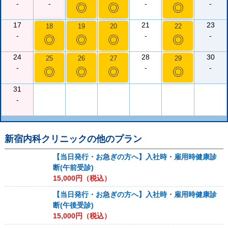
-
-
-
-
◎
◎
◎
17
21
23
18
19
20
22
-
-
-
◎
◎
◎
◎
24
28
30
25
26
27
29
-
-
-
◎
◎
◎
◎
31
-
新宿内科クリニック
の他のプラン
【当日発行・お急ぎの方へ】入社時・雇用時健康診
断(午前受診)
15,000
円（税込）
【当日発行・お急ぎの方へ】入社時・雇用時健康診
断(午後受診)
15,000
円（税込）