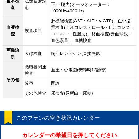
基本検
法定健診対
正)・聴力(オージオメーター：
査
応
1000Hz/4000Hz)
肝機能検査(AST・ALT・γ-GTP)、血中脂
血液検
質検査(HDLコレステロール・LDLコレステ
検査項目
査
ロール・中性脂肪)、貧血検査(赤血球数・
血色素量)、血糖検査
画像診
Ｘ線検査
胸部レントゲン(直接撮影)
断
循環器関連
血圧・心電図(安静時12誘導)
検査
その他
診察
問診
その他検査
尿検査(尿蛋白・尿糖)
このプランの空き状況カレンダー
カレンダーの希望日を押してください