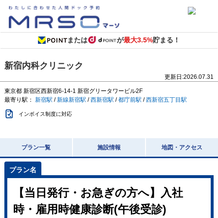
または
が
最大3.5%
貯まる！
新宿内科クリニック
更新日:
2026.07.31
東京都
新宿区西新宿6-14-1
新宿グリータワービル2F
最寄り駅：
新宿駅
/
新線新宿駅
/
西新宿駅
/
都庁前駅
/
西新宿五丁目駅
インボイス制度に対応
プラン一覧
施設情報
地図・アクセス
【当日発行・お急ぎの方へ】入社
時・雇用時健康診断(午後受診)