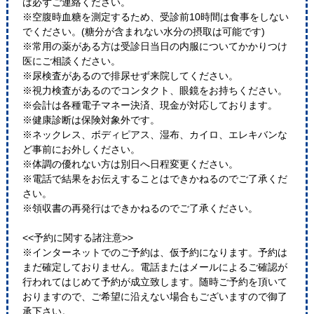
は必ずご連絡ください。
※空腹時血糖を測定するため、受診前10時間は食事をしない
でください。(糖分が含まれない水分の摂取は可能です)
※常用の薬がある方は受診日当日の内服についてかかりつけ
医にご相談ください。
※尿検査があるので排尿せず来院してください。
※視力検査があるのでコンタクト、眼鏡をお持ちください。
※会計は各種電子マネー決済、現金が対応しております。
※健康診断は保険対象外です。
※ネックレス、ボディピアス、湿布、カイロ、エレキバンな
ど事前にお外しください。
※体調の優れない方は別日へ日程変更ください。
※電話で結果をお伝えすることはできかねるのでご了承くだ
さい。
※領収書の再発行はできかねるのでご了承ください。
<<予約に関する諸注意>>
※インターネットでのご予約は、仮予約になります。予約は
まだ確定しておりません。電話またはメールによるご確認が
行われてはじめて予約が成立致します。随時ご予約を頂いて
おりますので、ご希望に沿えない場合もございますので御了
承下さい。