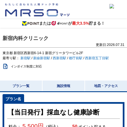
または
が
最大3.5%
貯まる！
新宿内科クリニック
更新日:
2026.07.31
東京都
新宿区西新宿6-14-1
新宿グリータワービル2F
最寄り駅：
新宿駅
/
新線新宿駅
/
西新宿駅
/
都庁前駅
/
西新宿五丁目駅
インボイス制度に対応
プラン一覧
施設情報
地図・アクセス
【当日発行】採血なし健康診断
5,500
円
料金：
（税込）
50
ポイント貯まる