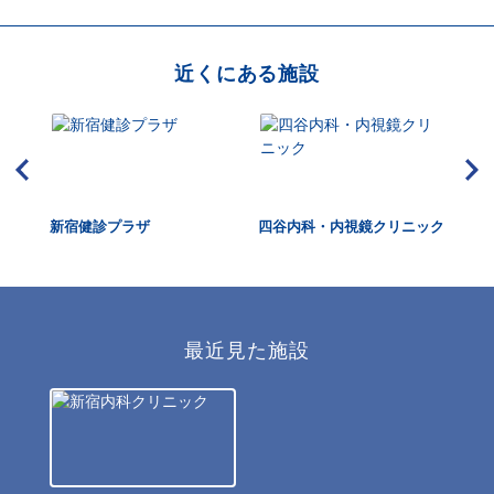
近くにある施設
ク
新宿健診プラザ
四谷内科・内視鏡クリニック
M
宿
最近見た施設