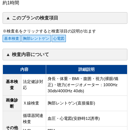
約1時間
このプランの検査項目
※検査名をクリックすると検査項目の説明が出ます
基本検査
胸部レントゲン
心電図
検査内容について
内容
詳細説明
身長・体重・BMI・腹囲・視力(裸眼/矯
基本検
法定健診対
正)・聴力(オージオメーター：1000Hz
査
応
30db/4000Hz 40db)
画像診
Ｘ線検査
胸部レントゲン(直接撮影)
断
循環器関連
血圧・心電図(安静時12誘導)
検査
その他