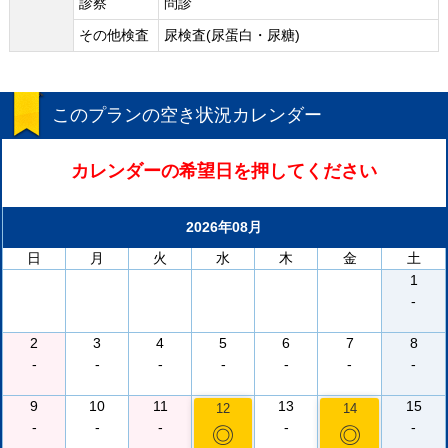
診察
問診
その他検査
尿検査(尿蛋白・尿糖)
このプランの空き状況カレンダー
カレンダーの希望日を押してください
2026年08月
日
月
火
水
木
金
土
1
-
2
3
4
5
6
7
8
-
-
-
-
-
-
-
9
10
11
13
15
12
14
-
-
-
-
-
◎
◎