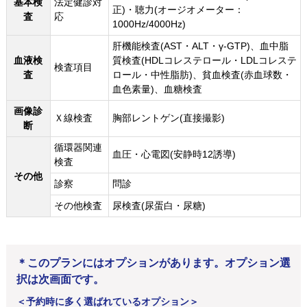
基本検
法定健診対
正)・聴力(オージオメーター：
査
応
1000Hz/4000Hz)
肝機能検査(AST・ALT・γ-GTP)、血中脂
血液検
質検査(HDLコレステロール・LDLコレステ
検査項目
査
ロール・中性脂肪)、貧血検査(赤血球数・
血色素量)、血糖検査
画像診
Ｘ線検査
胸部レントゲン(直接撮影)
断
循環器関連
血圧・心電図(安静時12誘導)
検査
その他
診察
問診
その他検査
尿検査(尿蛋白・尿糖)
＊このプランにはオプションがあります。オプション選
択は次画面です。
＜予約時に多く選ばれているオプション＞