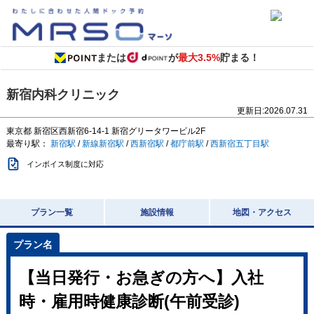
または
が
最大3.5%
貯まる！
新宿内科クリニック
更新日:
2026.07.31
東京都
新宿区西新宿6-14-1
新宿グリータワービル2F
最寄り駅：
新宿駅
/
新線新宿駅
/
西新宿駅
/
都庁前駅
/
西新宿五丁目駅
インボイス制度に対応
プラン一覧
施設情報
地図・アクセス
【当日発行・お急ぎの方へ】入社
時・雇用時健康診断(午前受診)