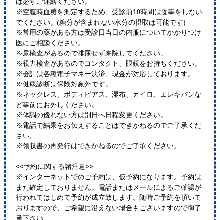
は必ずご連絡ください。
※空腹時血糖を測定するため、受診前10時間は食事をしない
でください。(糖分が含まれない水分の摂取は可能です)
※常用の薬がある方は受診日当日の内服についてかかりつけ
医にご相談ください。
※尿検査があるので排尿せず来院してください。
※視力検査があるのでコンタクト、眼鏡をお持ちください。
※会計は各種電子マネー決済、現金が対応しております。
※健康診断は保険対象外です。
※ネックレス、ボディピアス、湿布、カイロ、エレキバンな
ど事前にお外しください。
※体調の優れない方は別日へ日程変更ください。
※電話で結果をお伝えすることはできかねるのでご了承くだ
さい。
※領収書の再発行はできかねるのでご了承ください。
<<予約に関する諸注意>>
※インターネットでのご予約は、仮予約になります。予約は
まだ確定しておりません。電話またはメールによるご確認が
行われてはじめて予約が成立致します。随時ご予約を頂いて
おりますので、ご希望に沿えない場合もございますので御了
承下さい。