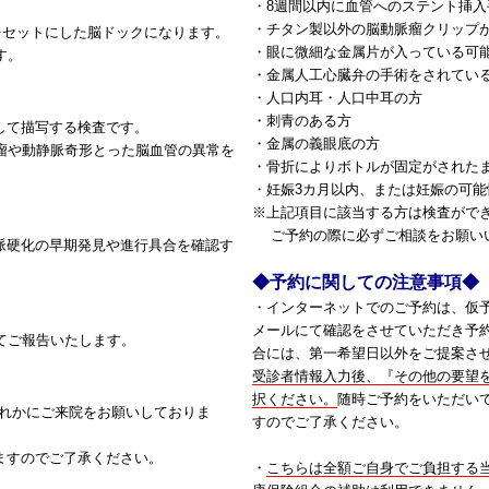
・8週間以内に血管へのステント挿
・チタン製以外の脳動脈瘤クリップ
査をセットにした脳ドックになります。
・眼に微細な金属片が入っている可
す。
・金属人工心臓弁の手術をされてい
・人口内耳・人口中耳の方
・刺青のある方
して描写する検査です。
・金属の義眼底の方
脈瘤や動静脈奇形とった脳血管の異常を
・骨折によりボトルが固定がされた
・妊娠3カ月以内、または妊娠の可
※上記項目に該当する方は検査がで
ご予約の際に必ずご相談をお願い
脈硬化の早期発見や進行具合を確認す
◆予約に関しての注意事項◆
・インターネットでのご予約は、仮
メールにて確認をさせていただき予
てご報告いたします。
合には、第一希望日以外をご提案さ
受診者情報入力後、『その他の要望を
択ください。
随時ご予約をいただい
いずれかにご来院をお願いしておりま
すのでご了承ください。
ますのでご了承ください。
・
こちらは全額ご自身でご負担する