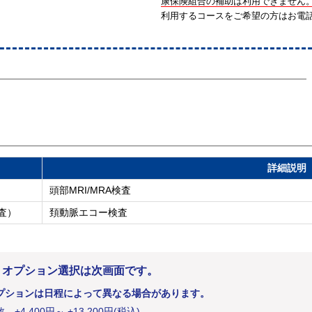
康保険組合の補助は利用できません
利用するコースをご希望の方はお電
詳細説明
頭部MRI/MRA検査
査）
頚動脈エコー検査
。オプション選択は次画面です。
プションは日程によって異なる場合があります。
数
+
4,400
円
～ +13,200円(税込)