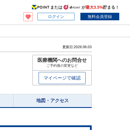
または
が
最大3.5%
貯まる！
ログイン
無料会員登録
更新日:
2026.06.03
医療機関へのお問合せ
ご予約後の変更など
マイページで確認
地図・アクセス