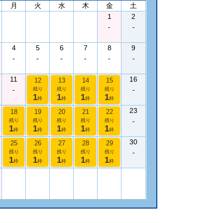
月
火
水
木
金
土
1
2
-
-
4
5
6
7
8
9
-
-
-
-
-
-
11
16
12
13
14
15
-
-
残り
残り
残り
残り
1
1
1
1
枠
枠
枠
枠
23
18
19
20
21
22
-
残り
残り
残り
残り
残り
1
1
1
1
1
枠
枠
枠
枠
枠
30
25
26
27
28
29
-
残り
残り
残り
残り
残り
1
1
1
1
1
枠
枠
枠
枠
枠