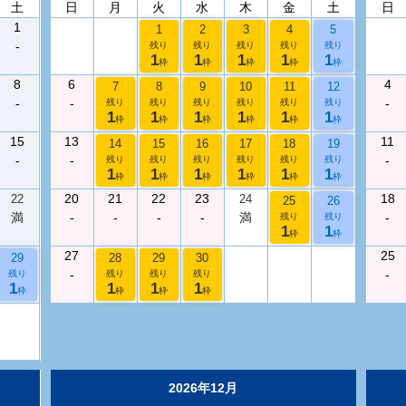
土
日
月
火
水
木
金
土
日
1
1
2
3
4
5
-
残り
残り
残り
残り
残り
1
1
1
1
1
枠
枠
枠
枠
枠
8
6
4
7
8
9
10
11
12
-
-
-
残り
残り
残り
残り
残り
残り
1
1
1
1
1
1
枠
枠
枠
枠
枠
枠
15
13
11
14
15
16
17
18
19
-
-
-
残り
残り
残り
残り
残り
残り
1
1
1
1
1
1
枠
枠
枠
枠
枠
枠
20
21
22
23
18
22
24
25
26
満
-
-
-
-
満
-
残り
残り
1
1
枠
枠
27
25
29
28
29
30
-
-
残り
残り
残り
残り
1
1
1
1
枠
枠
枠
枠
2026年12月