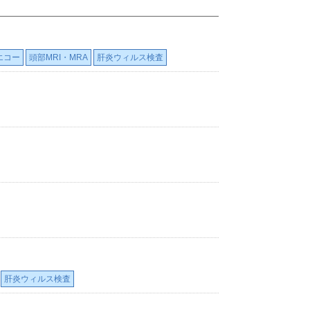
エコー
頭部MRI・MRA
肝炎ウィルス検査
肝炎ウィルス検査