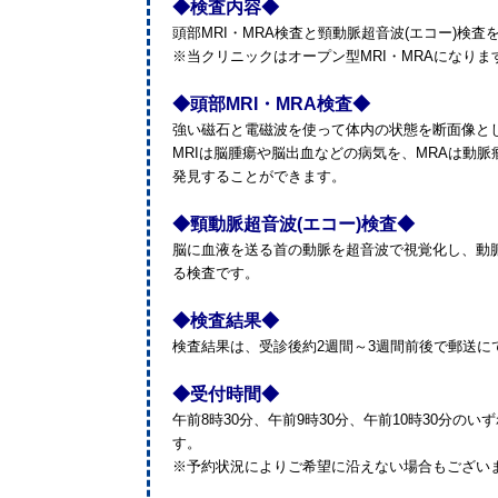
◆検査内容◆
頭部MRI・MRA検査と頸動脈超音波(エコー)検
※当クリニックはオープン型MRI・MRAになりま
◆頭部MRI・MRA検査◆
強い磁石と電磁波を使って体内の状態を断面像と
MRIは脳腫瘍や脳出血などの病気を、MRAは動
発見することができます。
◆頸動脈超音波(エコー)検査◆
脳に血液を送る首の動脈を超音波で視覚化し、動
る検査です。
◆検査結果◆
検査結果は、受診後約2週間～3週間前後で郵送に
◆受付時間◆
午前8時30分、午前9時30分、午前10時30分の
す。
※予約状況によりご希望に沿えない場合もござい