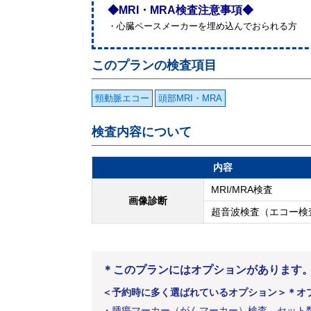
◆MRI・MRA検査注意事項◆
・心臓ペースメーカーを埋め込んでおられる方
このプランの検査項目
頸動脈エコー
頭部MRI・MRA
検査内容について
内容
MRI/MRA検査
画像診断
超音波検査（エコー検
＊このプランにはオプションがあります
＜予約時に多く選ばれているオプション＞
＊オ
・
腫瘍マーカー（がんマーカー）検査 セット