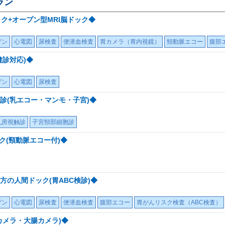
ラン
ク+オープン型MRI脳ドック◆
ゲン
心電図
尿検査
便潜血検査
胃カメラ（胃内視鏡）
頸動脈エコー
腹部
健診対応)◆
ゲン
心電図
尿検査
診(乳エコー・マンモ・子宮)◆
乳房視触診
子宮頸部細胞診
ク(頸動脈エコー付)◆
の人間ドック(胃ABC検診)◆
ゲン
心電図
尿検査
便潜血検査
腹部エコー
胃がんリスク検査（ABC検査）
カメラ・大腸カメラ)◆