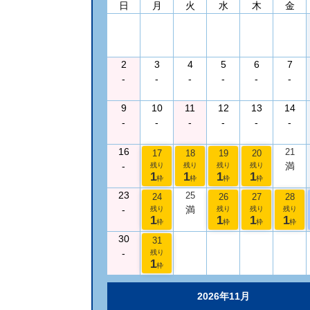
日
月
火
水
木
金
2
3
4
5
6
7
-
-
-
-
-
-
9
10
11
12
13
14
-
-
-
-
-
-
16
21
17
18
19
20
-
満
残り
残り
残り
残り
1
1
1
1
枠
枠
枠
枠
23
25
24
26
27
28
-
満
残り
残り
残り
残り
1
1
1
1
枠
枠
枠
枠
30
31
-
残り
1
枠
2026年11月