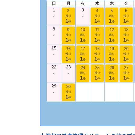
日
月
火
水
木
金
1
3
2
4
5
6
-
-
残り
残り
残り
残り
1
1
1
1
枠
枠
枠
枠
8
9
10
11
12
13
-
残り
残り
残り
残り
残り
1
1
1
1
1
枠
枠
枠
枠
枠
15
16
17
18
19
20
-
残り
残り
残り
残り
残り
1
1
1
1
1
枠
枠
枠
枠
枠
22
23
24
25
26
27
-
-
残り
残り
残り
残り
1
1
1
1
枠
枠
枠
枠
29
30
-
残り
1
枠