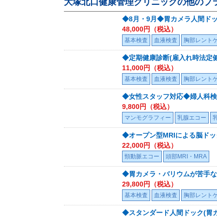
大塚北口健康管理クリニック
の他のプ
◆8月・9月◆胃カメラ人間ドッ
48,000
円（税込）
基本検査
血液検査
胸部レント
◆定期健康診断(雇入れ時法定
11,000
円（税込）
基本検査
血液検査
胸部レント
◆女性スタッフ対応◆婦人科検
9,800
円（税込）
マンモグラフィー
乳腺エコー
◆オープン型MRIによる脳ドッ
22,000
円（税込）
頸動脈エコー
頭部MRI・MRA
◆胃カメラ・バリウムが苦手な方
29,800
円（税込）
基本検査
血液検査
胸部レント
◆スタンダード人間ドック(胃