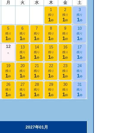
月
火
水
木
金
土
1
2
3
残り
残り
残り
1
1
1
枠
枠
枠
5
6
7
8
9
10
残り
残り
残り
残り
残り
残り
1
1
1
1
1
1
枠
枠
枠
枠
枠
枠
12
13
14
15
16
17
-
残り
残り
残り
残り
残り
1
1
1
1
1
枠
枠
枠
枠
枠
19
20
21
22
23
24
残り
残り
残り
残り
残り
残り
1
1
1
1
1
1
枠
枠
枠
枠
枠
枠
26
27
28
29
30
31
残り
残り
残り
残り
残り
残り
1
1
1
1
1
1
枠
枠
枠
枠
枠
枠
2027年01月