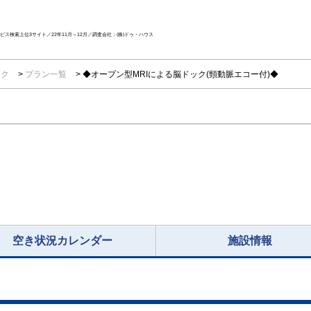
ス検索上位3サイト／22年11月～12月／調査会社：(株)ドゥ・ハウス
ック
プラン一覧
◆オープン型MRIによる脳ドック(頸動脈エコー付)◆
空き状況カレンダー
施設情報