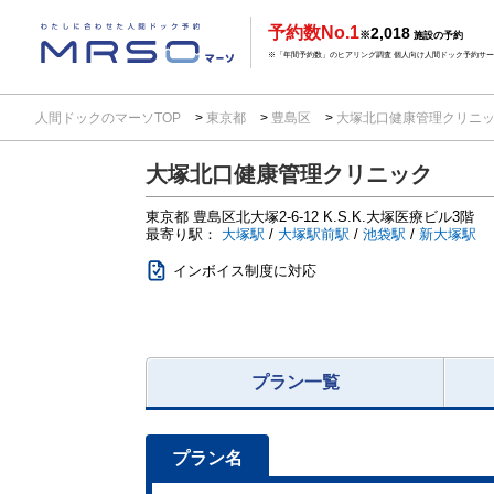
予約数No.1
2,018
※
施設の予約
※「年間予約数」のヒアリング調査 個人向け人間ドック予約サービ
人間ドックのマーソTOP
東京都
豊島区
大塚北口健康管理クリニ
大塚北口健康管理クリニック
東京都
豊島区北大塚2-6-12
K.S.K.大塚医療ビル3階
最寄り駅：
大塚駅
/
大塚駅前駅
/
池袋駅
/
新大塚駅
インボイス制度に対応
プラン一覧