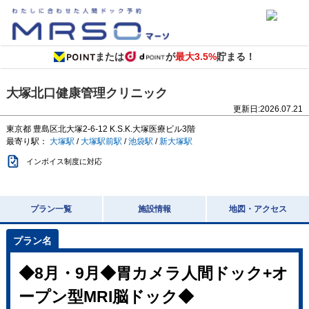
または
が
最大3.5%
貯まる！
大塚北口健康管理クリニック
更新日:
2026.07.21
東京都
豊島区北大塚2-6-12
K.S.K.大塚医療ビル3階
最寄り駅：
大塚駅
/
大塚駅前駅
/
池袋駅
/
新大塚駅
インボイス制度に対応
プラン一覧
施設情報
地図・アクセス
◆8月・9月◆胃カメラ人間ドック+オ
ープン型MRI脳ドック◆