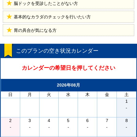
脳ドックを受診したことがない方
基本的なカラダのチェックを行いたい方
胃の具合が気になる方
このプランの空き状況カレンダー
カレンダーの希望日を押してください
2026年08月
日
月
火
水
木
金
土
1
-
2
3
4
5
6
7
8
-
-
-
-
-
-
-