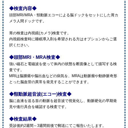
◆検査内容◆
頭部MRI/MRA・頸動脈エコーによる脳ドックをセットにした胃カ
メラ人間ドックです。
胃の検査は内視鏡(カメラ)検査です。
内視鏡検査時に睡眠導入剤を希望される方はオプションからご選
択ください。
◆頭部MRI・MRA検査◆
強い磁石と電磁波を使って体内の状態を断面像として描写する検
査です。
MRIは脳腫瘍や脳出血などの病気を、MRAは動脈瘤や動静脈奇形
とった脳血管の異常を発見することができます。
◆頸動脈超音波(エコー)検査◆
脳に血液を送る首の動脈を超音波で視覚化し、動脈硬化の早期発
見や進行具合を確認する検査です。
◆検査結果◆
受診後約2週間～3週間前後で郵送にてご報告いたします。