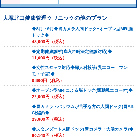
大塚北口健康管理クリニック
の他のプラン
◆8月・9月◆胃カメラ人間ドック+オープン型MRI脳
ドック◆
48,000
円（税込）
◆定期健康診断(雇入れ時法定健診対応)◆
11,000
円（税込）
◆女性スタッフ対応◆婦人科検診(乳エコー・マン
モ・子宮)◆
9,800
円（税込）
◆オープン型MRIによる脳ドック(頸動脈エコー付)◆
22,000
円（税込）
◆胃カメラ・バリウムが苦手な方の人間ドック(胃AB
C検診)◆
29,800
円（税込）
◆スタンダード人間ドック(胃カメラ・大腸カメラ)◆
60,140
円（税込）