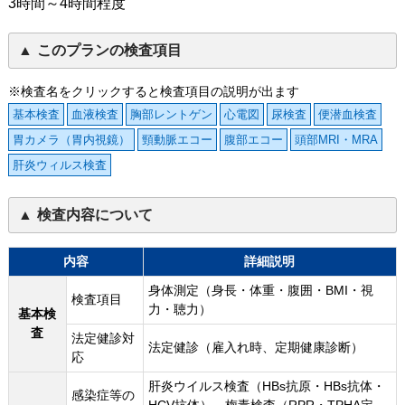
3時間～4時間程度
このプランの検査項目
※検査名をクリックすると検査項目の説明が出ます
基本検査
血液検査
胸部レントゲン
心電図
尿検査
便潜血検査
胃カメラ（胃内視鏡）
頸動脈エコー
腹部エコー
頭部MRI・MRA
肝炎ウィルス検査
検査内容について
内容
詳細説明
身体測定（身長・体重・腹囲・BMI・視
検査項目
力・聴力）
基本検
査
法定健診対
法定健診（雇入れ時、定期健康診断）
応
肝炎ウイルス検査（HBs抗原・HBs抗体・
感染症等の