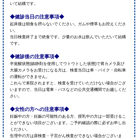
いて結構です。
◆健診当日の注意事項◆
起床後は朝食を摂らないでください。ガムや煙草もお控えくださ
い。
当日検査終了まで絶食です。少量のお水は飲んでいただいて結構
です。
◆健診後の注意事項◆
半覚醒状態(鎮静剤を使用してウトウトした状態)で胃カメラ及び
大腸カメラをお受けになる方は、検査当日は車・バイク・自転車
の運転ができません。
これらで来院されますと、検査を受けていただけない場合がござ
いますので、当日は電車・バスなどの公共交通機関でお越しくだ
さい。
◆女性の方への注意事項◆
妊娠中の方・妊娠の可能性のある方、授乳中の方は一部受けるこ
とができない項目がございます。ご予約確認の際に必ずお申し出
ください。
生理中の方は尿検査・子宮がん検査ができない場合がございま