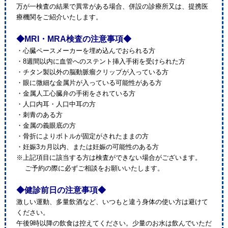
万が一検査の結果で異常がある場合、併設の診療所又は、提携医
療機関をご紹介いたします。
◆MRI・MRA検査の注意事項◆
・心臓ペースメーカーを埋め込んでおられる方
・8週間以内に血管へのステント挿入手術を受けられた方
・チタン製以外の脳動脈瘤クリップが入っている方
・眼に微細な金属片が入っている可能性がある方
・金属人工心臓弁の手術をされている方
・人口内耳・人口中耳の方
・刺青のある方
・金属の義眼底の方
・骨折によりボトルが固定がされたままの方
・妊娠3カ月以内、または妊娠の可能性のある方
※上記項目に該当する方は検査ができない場合がございます。
ご予約の際に必ずご相談をお願いいたします。
◆健診前日の注意事項◆
激しい運動、多量飲酒など、いつもと違う身体の使い方は避けて
ください。
午後9時以降の飲食は控えてください。少量のお水は飲んでいただ