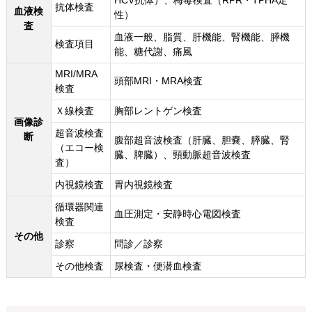
HCV抗体）、梅毒検査（RPR・TPHA定
抗体検査
血液検
性）
査
血液一般、脂質、肝機能、腎機能、膵機
検査項目
能、糖代謝、痛風
MRI/MRA
頭部MRI・MRA検査
検査
Ｘ線検査
胸部レントゲン検査
画像診
超音波検査
断
腹部超音波検査（肝臓、胆嚢、膵臓、腎
（エコー検
臓、脾臓）、頸動脈超音波検査
査）
内視鏡検査
胃内視鏡検査
循環器関連
血圧測定・安静時心電図検査
検査
その他
診察
問診／診察
その他検査
尿検査・便潜血検査