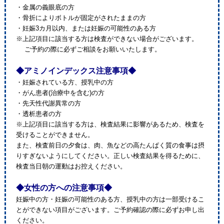
・金属の義眼底の方
・骨折によりボトルが固定がされたままの方
・妊娠3カ月以内、または妊娠の可能性のある方
※上記項目に該当する方は検査ができない場合がございます。
ご予約の際に必ずご相談をお願いいたします。
◆アミノインデックス注意事項◆
・妊娠されている方、授乳中の方
・がん患者(治療中を含む)の方
・先天性代謝異常の方
・透析患者の方
※上記項目に該当する方は、検査結果に影響があるため、検査を
受けることができません。
また、検査前日の夕食は、肉、魚などの高たんぱく質の食事は摂
りすぎないようにしてください。正しい検査結果を得るために、
検査当日朝の運動はお控えください。
◆女性の方への注意事項◆
妊娠中の方・妊娠の可能性のある方、授乳中の方は一部受けるこ
とができない項目がございます。ご予約確認の際に必ずお申し出
ください。