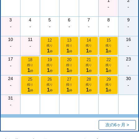
1
2
-
-
3
4
5
6
7
8
9
-
-
-
-
-
-
-
10
11
16
12
13
14
15
-
-
-
残り
残り
残り
残り
1
1
1
1
枠
枠
枠
枠
17
23
18
19
20
21
22
-
-
残り
残り
残り
残り
残り
1
1
1
1
1
枠
枠
枠
枠
枠
24
30
25
26
27
28
29
-
-
残り
残り
残り
残り
残り
1
1
1
1
1
枠
枠
枠
枠
枠
31
-
次の6ヶ月 >