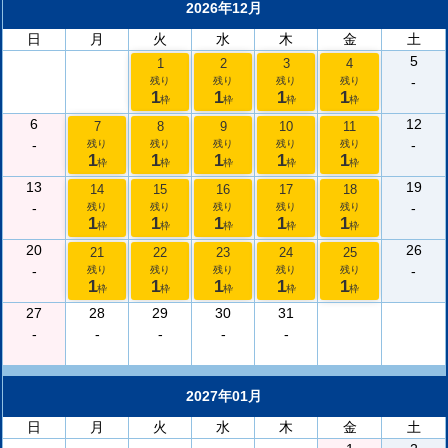
2026年12月
日
月
火
水
木
金
土
5
1
2
3
4
-
残り
残り
残り
残り
1
1
1
1
枠
枠
枠
枠
6
12
7
8
9
10
11
-
-
残り
残り
残り
残り
残り
1
1
1
1
1
枠
枠
枠
枠
枠
13
19
14
15
16
17
18
-
-
残り
残り
残り
残り
残り
1
1
1
1
1
枠
枠
枠
枠
枠
20
26
21
22
23
24
25
-
-
残り
残り
残り
残り
残り
1
1
1
1
1
枠
枠
枠
枠
枠
27
28
29
30
31
-
-
-
-
-
2027年01月
日
月
火
水
木
金
土