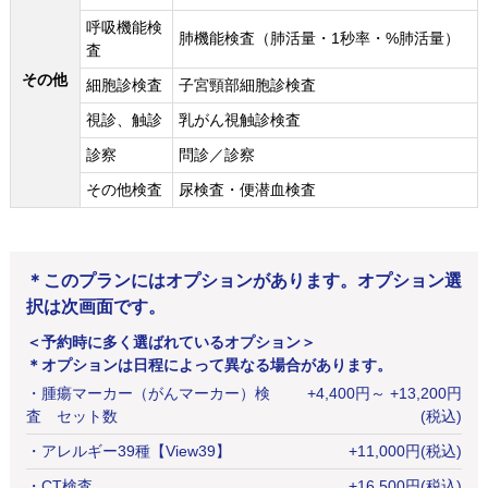
呼吸機能検
肺機能検査（肺活量・1秒率・%肺活量）
査
その他
細胞診検査
子宮頸部細胞診検査
視診、触診
乳がん視触診検査
診察
問診／診察
その他検査
尿検査・便潜血検査
＊このプランにはオプションがあります。オプション選
択は次画面です。
＜予約時に多く選ばれているオプション＞
＊オプションは日程によって異なる場合があります。
・
腫瘍マーカー（がんマーカー）検
+
4,400
円
～ +13,200円
査 セット数
(税込)
・
アレルギー39種【View39】
+
11,000
円
(税込)
・
CT検査
+
16,500
円
(税込)