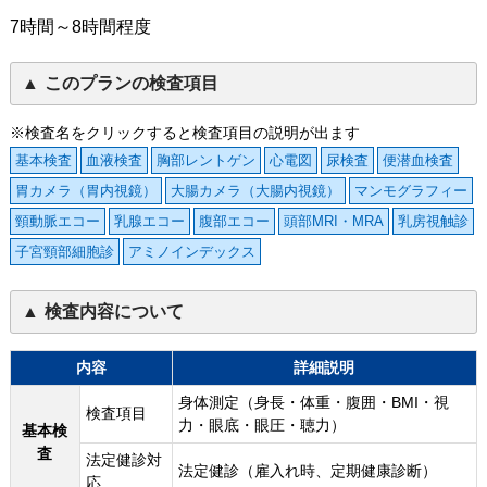
7時間～8時間程度
このプランの検査項目
※検査名をクリックすると検査項目の説明が出ます
基本検査
血液検査
胸部レントゲン
心電図
尿検査
便潜血検査
胃カメラ（胃内視鏡）
大腸カメラ（大腸内視鏡）
マンモグラフィー
頸動脈エコー
乳腺エコー
腹部エコー
頭部MRI・MRA
乳房視触診
子宮頸部細胞診
アミノインデックス
検査内容について
内容
詳細説明
身体測定（身長・体重・腹囲・BMI・視
検査項目
力・眼底・眼圧・聴力）
基本検
査
法定健診対
法定健診（雇入れ時、定期健康診断）
応