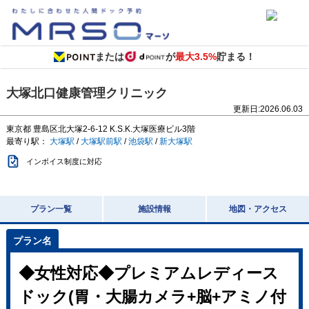
または
が
最大3.5%
貯まる！
大塚北口健康管理クリニック
更新日:
2026.06.03
東京都
豊島区北大塚2-6-12
K.S.K.大塚医療ビル3階
最寄り駅：
大塚駅
/
大塚駅前駅
/
池袋駅
/
新大塚駅
インボイス制度に対応
プラン一覧
施設情報
地図・アクセス
◆女性対応◆プレミアムレディース
ドック(胃・大腸カメラ+脳+アミノ付