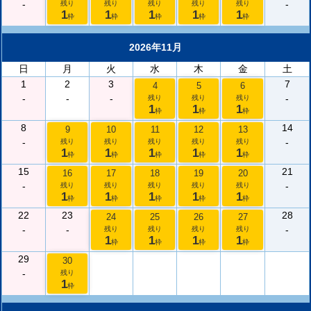
-
-
残り
残り
残り
残り
残り
1
1
1
1
1
枠
枠
枠
枠
枠
2026年11月
日
月
火
水
木
金
土
1
2
3
7
4
5
6
-
-
-
-
残り
残り
残り
1
1
1
枠
枠
枠
8
14
9
10
11
12
13
-
-
残り
残り
残り
残り
残り
1
1
1
1
1
枠
枠
枠
枠
枠
15
21
16
17
18
19
20
-
-
残り
残り
残り
残り
残り
1
1
1
1
1
枠
枠
枠
枠
枠
22
23
28
24
25
26
27
-
-
-
残り
残り
残り
残り
1
1
1
1
枠
枠
枠
枠
29
30
-
残り
1
枠