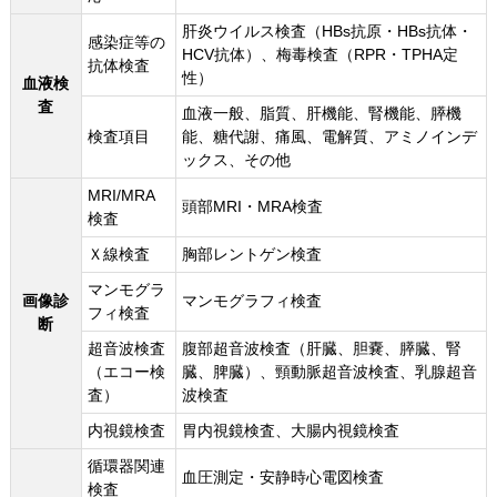
肝炎ウイルス検査（HBs抗原・HBs抗体・
感染症等の
HCV抗体）、梅毒検査（RPR・TPHA定
抗体検査
性）
血液検
査
血液一般、脂質、肝機能、腎機能、膵機
検査項目
能、糖代謝、痛風、電解質、アミノインデ
ックス、その他
MRI/MRA
頭部MRI・MRA検査
検査
Ｘ線検査
胸部レントゲン検査
マンモグラ
画像診
マンモグラフィ検査
フィ検査
断
超音波検査
腹部超音波検査（肝臓、胆嚢、膵臓、腎
（エコー検
臓、脾臓）、頸動脈超音波検査、乳腺超音
査）
波検査
内視鏡検査
胃内視鏡検査、大腸内視鏡検査
循環器関連
血圧測定・安静時心電図検査
検査