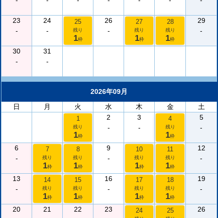
-
-
-
-
-
-
-
23
24
26
29
25
27
28
-
-
-
-
残り
残り
残り
1
1
1
枠
枠
枠
30
31
-
-
2026年09月
日
月
火
水
木
金
土
2
3
5
1
4
-
-
-
残り
残り
1
1
枠
枠
6
9
12
7
8
10
11
-
-
-
残り
残り
残り
残り
1
1
1
1
枠
枠
枠
枠
13
16
19
14
15
17
18
-
-
-
残り
残り
残り
残り
1
1
1
1
枠
枠
枠
枠
20
21
22
23
26
24
25