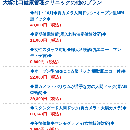
大塚北口健康管理クリニック
の他のプラン
◆9月・10月◆胃カメラ人間ドック+オープン型MRI
脳ドック◆
48,000
円（税込）
◆定期健康診断(雇入れ時法定健診対応)◆
11,000
円（税込）
◆女性スタッフ対応◆婦人科検診(乳エコー・マン
モ・子宮)◆
9,800
円（税込）
◆オープン型MRIによる脳ドック(頸動脈エコー付)◆
22,000
円（税込）
◆胃カメラ・バリウムが苦手な方の人間ドック(胃AB
C検診)◆
29,800
円（税込）
◆スタンダード人間ドック(胃カメラ・大腸カメラ)◆
60,140
円（税込）
◆午後価格◆マンモグラフィ(女性技師対応)◆
3,980
円（税込）