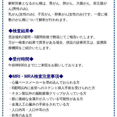
解析対象となるがん種は、胃がん、肺がん、大腸がん、前立腺が
ん(男性のみ)、
乳がん(女性のみ)、子宮がん・卵巣がん(女性のみ)です。一度に複
数のがん種について解析が行われます。
◆検査結果◆
受診後約2週間～3週間前後で郵送にてご報告いたします。
万が一検査の結果で異常がある場合、併設の診療所又は、提携医
療機関をご紹介いたします。
◆受付時間◆
午前8時00分までにご来院をお願いしております。
◆MRI・MRA検査注意事項◆
・心臓ペースメーカーを埋め込んでおられる方
・8週間以内に血管へのステント挿入手術を受けられた方
・チタン製以外の脳動脈瘤クリップが入っている方
・眼に微細な金属片が入っている可能性がある方
・金属人工心臓弁の手術をされている方
・人口内耳・人口中耳の方
・刺青のある方