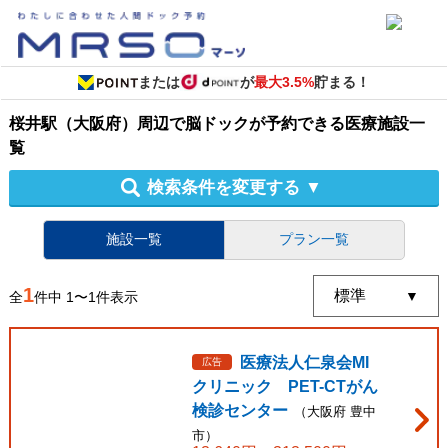
または
が
最大3.5%
貯まる！
桜井駅（大阪府）周辺
で
脳ドック
が予約できる
医療施設
一
覧
検索条件を変更する
▼
施設一覧
プラン一覧
1
全
件中
1
〜
1
件表示
医療法人仁泉会MI
広告
クリニック PET-CTがん
検診センター
（
大阪府
豊中
市
）