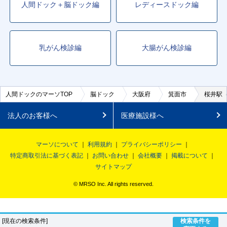
人間ドック＋脳ドック編
レディースドック編
乳がん検診編
大腸がん検診編
人間ドックのマーソTOP
脳ドック
大阪府
箕面市
桜井駅
法人のお客様へ
医療施設様へ
マーソについて
利用規約
プライバシーポリシー
特定商取引法に基づく表記
お問い合わせ
会社概要
掲載について
サイトマップ
© MRSO Inc. All rights reserved.
[現在の検索条件]
検索条件を