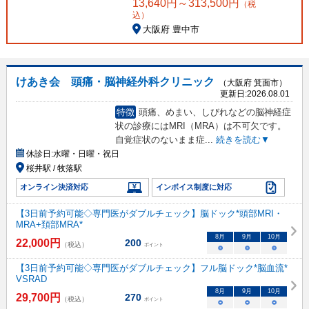
13,640
円～
313,500
円
（税
込）
大阪府 豊中市
けあき会 頭痛・脳神経外科クリニック
（大阪府 箕面市）
更新日:
2026.08.01
特徴
頭痛、めまい、しびれなどの脳神経症
状の診療にはMRI（MRA）は不可欠です。
自覚症状のないまま症
...
続きを読む▼
休診日:
水曜・日曜・祝日
桜井駅 / 牧落駅
オンライン決済対応
インボイス制度に対応
【3日前予約可能◇専門医がダブルチェック】脳ドック*頭部MRI・
MRA+頚部MRA*
8
月
9
月
10
月
22,000
円
200
（税込）
ポイント
○
○
○
【3日前予約可能◇専門医がダブルチェック】フル脳ドック*脳血流*
VSRAD
8
月
9
月
10
月
29,700
円
270
（税込）
ポイント
○
○
○