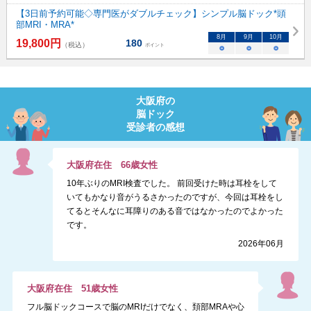
【3日前予約可能◇専門医がダブルチェック】シンプル脳ドック*頭
部MRI・MRA*
8
月
9
月
10
月
19,800
円
180
（税込）
ポイント
○
○
○
大阪府
の
脳ドック
受診者の感想
大阪府
在住
66
歳
女性
10年ぶりのMRI検査でした。 前回受けた時は耳栓をして
いてもかなり音がうるさかったのですが、今回は耳栓をし
てるとそんなに耳障りのある音ではなかったのでよかった
です。
2026年06月
大阪府
在住
51
歳
女性
フル脳ドックコースで脳のMRIだけでなく、頚部MRAや心