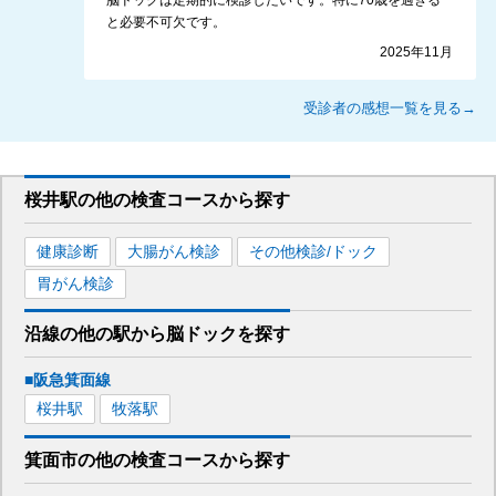
脳ドッグは定期的に検診したいです。特に70歳を過ぎる
と必要不可欠です。
2025年11月
受診者の感想一覧を見る→
桜井駅
の
他の
検査コースから探す
健康診断
大腸がん検診
その他検診/ドック
胃がん検診
沿線の他の駅から
脳ドックを
探す
■阪急箕面線
桜井
駅
牧落
駅
箕面市
の
他の
検査コースから探す