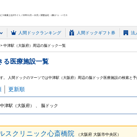
ス検索上位3サイト／22年11月～12月／調査会社：(株)ドゥ・ハウス
人間ドック
ランキング
人間ドックギフト券
法
中津駅（大阪府）周辺の脳ドック一覧
きる
医療施設
一覧
す。 人間ドックのマーソでは中津駅（大阪府）周辺の脳ドック医療施設の検索と予
順
更新順
中津駅（大阪府） 、 脳ドック
ルスクリニック心斎橋院
（
大阪府
大阪市中央区
）