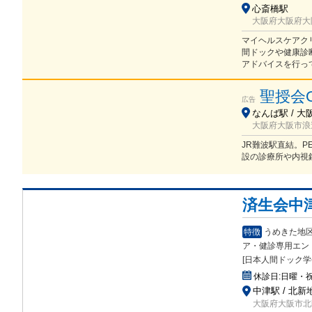
心斎橋駅
大阪府大阪府大阪
マイヘルスケアク
間ドックや健康診
アドバイスを行っ
聖授会
広告
なんば駅 / 大
大阪府大阪市浪速
JR難波駅直結。P
設の診療所や内視
済生会中
特徴
うめきた地
ア
・健診専用エン
[日本人間ドック学
休診日:
日曜・
中津駅 / 北新地
大阪府大阪市北