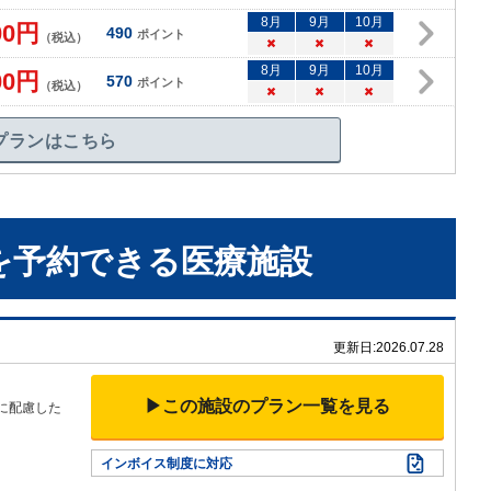
8
月
9
月
10
月
00
円
490
ポイント
（税込）
×
×
×
8
月
9
月
10
月
00
円
570
ポイント
（税込）
×
×
×
プランはこちら
を予約できる
医療施設
更新日:
2026.07.28
▶この施設のプラン一覧を見る
に配慮した
インボイス制度に対応