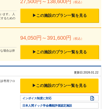
27,500
円～
138,600
円
（税込）
います。 人
▶この施設のプラン一覧を見る
正するための
94,050
円～
391,600
円
（税込）
要な場合は併
▶この施設のプラン一覧を見る
更新日:
2026.01.22
健診専用フロ
▶この施設のプラン一覧を見る
インボイス制度に対応
日本人間ドック学会機能評価認定施設