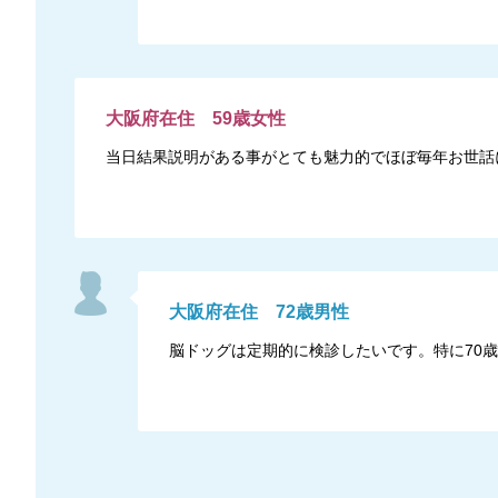
大阪府
在住
59
歳
女性
当日結果説明がある事がとても魅力的でほぼ毎年お世話
大阪府
在住
72
歳
男性
脳ドッグは定期的に検診したいです。特に70