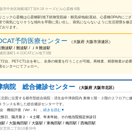
市中央区南船場3丁目6-18 ケーズビル心斎橋 6階
リニック心斎橋は心斎橋駅(地下鉄御堂筋線・鶴見緑地線)直結、心斎橋OPA内にござ
断で病気になりそうな傾向を早期に見い出し、病気にならないように生活習慣を修
ております。
OCAT予防医療センター
（
大阪府
大阪市浪速区
）
阪難波駅 / 難波駅 / ＪＲ難波駅
区湊町1-4-1OCATビル地下3階
ET2台、PET-CT1台を有し、全身の検査を行うことが可能。再検査、精密検査が必
鏡センターにてフォロー。
津病院 総合健診センター
（大阪府 大阪市北区）
区北部に位置する都市型総合病院・済生会中津病院内 東棟１階・２階の２フロアに
トランスを有した総合健診センターです。
会 機能評価（Ver．4）
...
続きを読む▼
祝祭日、隔月第２・４土曜、年末年始、その他当院指定休診日
駅 / 大阪梅田駅 / 大阪駅 / 東梅田駅 / 梅田駅 / 西梅田駅
区芝田二丁目10番39号