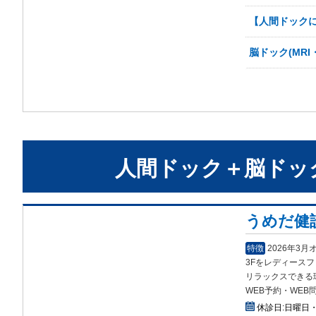
【人間ドックに
脳ドック(MR
人間ドック＋脳ドッ
うめだ健
特徴
2026年3
3Fをレディース
リラックスできる
WEB予約・WEB
休診日:
日曜日