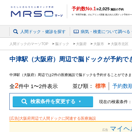
予約数No.1
2,025
※
施設の予約
※「年間予約数」のヒアリング調査 個人向け人間ドック予約サービ
人間ドック・健診を探す
病気・検査
について
調べる
人間ドックのマーソTOP
脳ドック
大阪府
大阪市
大阪市北区
中津駅（大阪府）周辺
で
脳ドック
が予約で
中津駅（大阪府）周辺では2件の医療施設で脳ドックを予約することができま
2
並び順：
標準
予約数
全
件中
1
〜
2
件表示
検索条件を変更する
現在の検索条件：
▼
[広告]
大阪府
周辺で人間ドックに関連する医療施設
マイヘ
広告