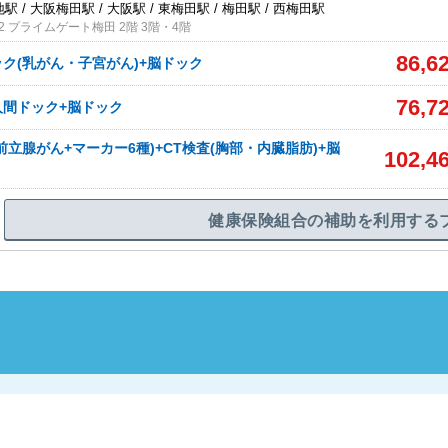
駅 / 大阪梅田駅 / 大阪駅 / 東梅田駅 / 梅田駅 / 西梅田駅
2 プライムゲート梅田 2階 3階・4階
86,6
ク(乳がん・子宮がん)+脳ドック
76,7
人間ドック+脳ドック
前立腺がん+マーカー6種)+CT検査(胸部・内臓脂肪)+脳
102,4
健康保険組合の補助を利用する