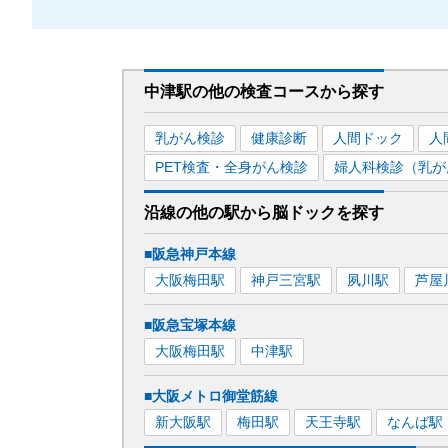
中津駅
の
他の
検査コースから探す
乳がん検診
健康診断
人間ドック
人
PET検査・全身がん検診
婦人科検診（乳が
沿線の他の駅から
脳ドックを
探す
■阪急神戸本線
大阪梅田
駅
神戸三宮
駅
夙川
駅
芦屋
■阪急宝塚本線
大阪梅田
駅
中津
駅
■大阪メトロ御堂筋線
新大阪
駅
梅田
駅
天王寺
駅
なんば
駅