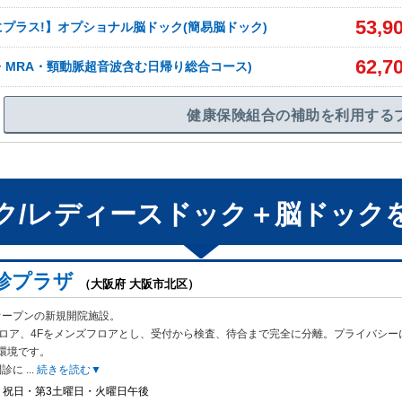
53,9
プラス!】オプショナル脳ドック(簡易脳ドック)
62,7
I・MRA・頸動脈超音波含む日帰り総合コース)
健康保険組合の補助を利用する
ク/レディースドック＋脳ドック
診プラザ
（大阪府 大阪市北区）
月オープンの新規開院施設。
フロア、4Fをメンズフロアとし、受付から検
査、待合まで完全に分離。プライバシー
環境です。
問診に
...
続きを読む▼
・祝日・第3土曜日・火曜日午後