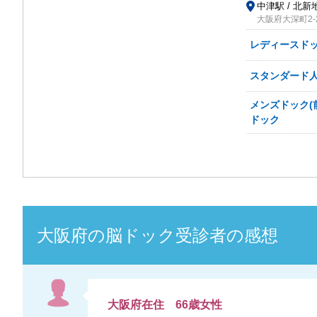
中津駅 / 北新地
大阪府大深町2-
レディースドッ
スタンダード
メンズドック(
ドック
大阪府
の
脳ドック
受診者の感想
大阪府
在住
66
歳
女性