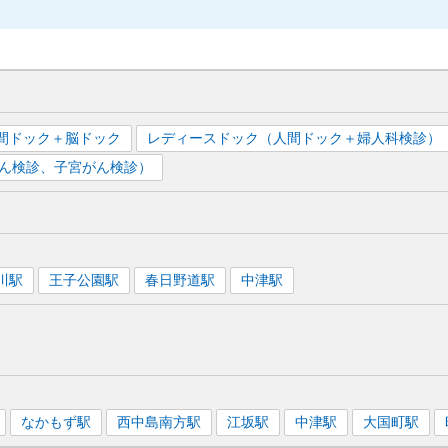
間ドック＋脳ドック
レディースドック（人間ドック＋婦人科検診）
ん検診、子宮がん検診）
川
駅
王子公園
駅
春日野道
駅
中津
駅
なかもず
駅
西中島南方
駅
江坂
駅
中津
駅
大国町
駅