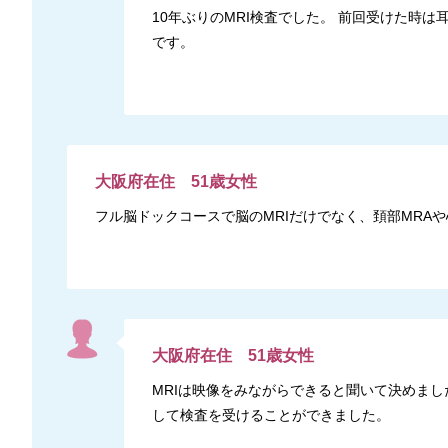
10年ぶりのMRI検査でした。 前回受けた
です。
大阪府
在住
51
歳
女性
フル脳ドックコースで脳のMRIだけでなく、頚部MRA
大阪府
在住
51
歳
女性
MRIは映像をみながらできると聞いて決めま
して検査を受けることができました。