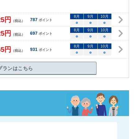
8
月
9
月
10
月
25
円
787
ポイント
（税込）
○
○
○
8
月
9
月
10
月
25
円
697
ポイント
（税込）
○
○
○
8
月
9
月
10
月
65
円
931
ポイント
（税込）
○
○
○
プランはこちら