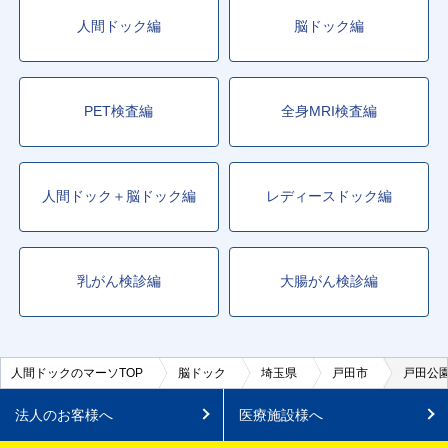
人間ドック編
脳ドック編
PET検査編
全身MRI検査編
人間ドック＋脳ドック編
レディースドック編
乳がん検診編
大腸がん検診編
人間ドックのマーソTOP
脳ドック
埼玉県
戸田市
戸田公
法人のお客様へ
医療施設様へ