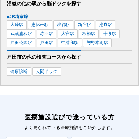
沿線の他の駅から
脳ドックを
探す
■JR埼京線
大崎
駅
恵比寿
駅
渋谷
駅
新宿
駅
池袋
駅
武蔵浦和
駅
赤羽
駅
大宮
駅
板橋
駅
十条
駅
戸田公園
駅
戸田
駅
中浦和
駅
与野本町
駅
戸田市
の
他の
検査コースから探す
健康診断
人間ドック
医療施設選びで迷っている方
よく見られている医療施設をご紹介します。