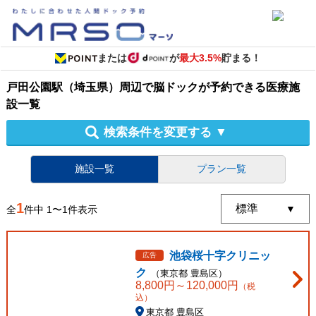
または
が
最大3.5%
貯まる！
戸田公園駅（埼玉県）周辺
で
脳ドック
が予約できる
医療施
設
一覧
検索条件を変更する
▼
施設一覧
プラン一覧
1
全
件中
1
〜
1
件表示
池袋桜十字クリニッ
広告
ク
（
東京都
豊島区
）
8,800
円～
120,000
円
（税
込）
東京都 豊島区