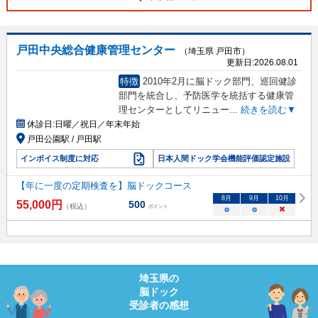
戸田中央総合健康管理センター
（埼玉県 戸田市）
更新日:
2026.08.01
特徴
2010年2月に脳ドック部門、巡回健診
部門を統合し、予防医学を統括する健康管
理センターとしてリニュー
...
続きを読む▼
休診日:
日曜／祝日／年末年始
戸田公園駅 / 戸田駅
インボイス制度に対応
日本人間ドック学会機能評価認定施設
【年に一度の定期検査を】脳ドックコース
8
月
9
月
10
月
55,000
円
500
（税込）
ポイント
○
○
×
埼玉県
の
脳ドック
受診者の感想