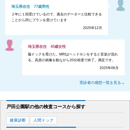
埼玉県
在住
77
歳
男性
２年に１回受けているので、過去のデーターと比較できる
ことから同じプランを受けています
2025年12月
埼玉県
在住
45
歳
女性
脳ドックを受けた。MRIはヘッドホンをすると音楽が流れ
る。高原の画像を観ながら20分程度で終了。満足です。
2025年06月
受診者の感想一覧を見る→
戸田公園駅
の
他の
検査コースから探す
健康診断
人間ドック