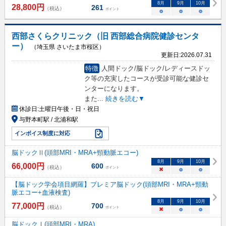
8
月
9
月
10
月
28,800
円
261
（税込）
ポイント
○
○
○
西部さくらクリニック（旧 西部総合病院健診センタ
ー）
（埼玉県 さいたま市桜区）
更新日:
2026.07.31
特徴
人間ドック/脳ドック/レディースドッ
ク等の充実したコースが受診可能な健診セ
ンターになります。
また
...
続きを読む▼
休診日:
土曜日午後・日・祝日
与野本町駅 / 北浦和駅
インボイス制度に対応
脳ドックⅡ(頭部MRI・MRA+頸動脈エコー)
8
月
9
月
10
月
66,000
円
600
（税込）
ポイント
×
○
○
【脳ドック学会項目網羅】プレミア脳ドック(頭部MRI・MRA+頸動
脈エコー+血液検査)
8
月
9
月
10
月
77,000
円
700
（税込）
ポイント
×
○
○
脳ドックⅠ(頭部MRI・MRA)