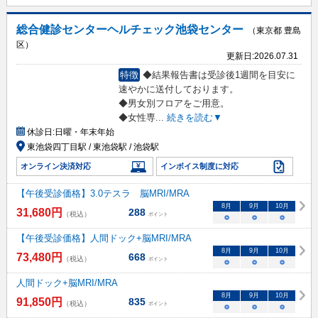
総合健診センターヘルチェック池袋センター
（東京都 豊島
区）
更新日:
2026.07.31
特徴
◆結果報告書は受診後1週間を目安に
速やかに送付しております。
◆男女別フロアをご用意。
◆女性専
...
続きを読む▼
休診日:
日曜・年末年始
東池袋四丁目駅 / 東池袋駅 / 池袋駅
オンライン決済対応
インボイス制度に対応
【午後受診価格】3.0テスラ 脳MRI/MRA
8
月
9
月
10
月
31,680
円
288
（税込）
ポイント
○
○
○
【午後受診価格】人間ドック+脳MRI/MRA
8
月
9
月
10
月
73,480
円
668
（税込）
ポイント
○
○
○
人間ドック+脳MRI/MRA
8
月
9
月
10
月
91,850
円
835
（税込）
ポイント
○
○
○