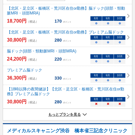
【北区・足立区・板橋区・荒川区在住or勤務】脳ドック(頭部・頸動
脈MRI・頭部MRA)
8
月
9
月
10
月
18,700
円
170
（税込）
ポイント
○
○
○
【北区・足立区・板橋区・荒川区在住or勤務】プレミアム脳ドック
8
月
9
月
10
月
30,800
円
280
（税込）
ポイント
○
○
○
脳ドック(頭部・頸動脈MRI・頭部MRA)
8
月
9
月
10
月
24,200
円
220
（税込）
ポイント
○
○
○
プレミアム脳ドック
8
月
9
月
10
月
36,300
円
330
（税込）
ポイント
○
○
○
【18時以降の夜間健診】【北区・足立区・板橋区・荒川区在住or勤
務】プレミアム脳ドック
8
月
9
月
10
月
30,800
円
280
（税込）
ポイント
×
×
×
もっとプランを見る
メディカルスキャニング渋谷 橋本省三記念クリニック