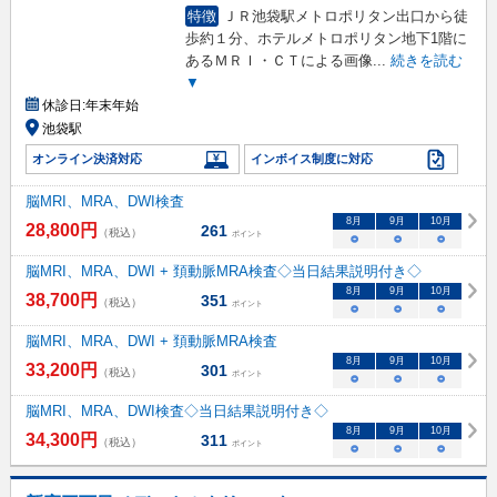
特徴
ＪＲ池袋駅メトロポリタン出口から徒
歩約１分、ホテルメトロポリタン地下1階に
あるＭＲＩ・ＣＴによる画像
...
続きを読む
▼
休診日:
年末年始
池袋駅
オンライン決済対応
インボイス制度に対応
脳MRI、MRA、DWI検査
8
月
9
月
10
月
28,800
円
261
（税込）
ポイント
○
○
○
脳MRI、MRA、DWI + 頚動脈MRA検査◇当日結果説明付き◇
8
月
9
月
10
月
38,700
円
351
（税込）
ポイント
○
○
○
脳MRI、MRA、DWI + 頚動脈MRA検査
8
月
9
月
10
月
33,200
円
301
（税込）
ポイント
○
○
○
脳MRI、MRA、DWI検査◇当日結果説明付き◇
8
月
9
月
10
月
34,300
円
311
（税込）
ポイント
○
○
○