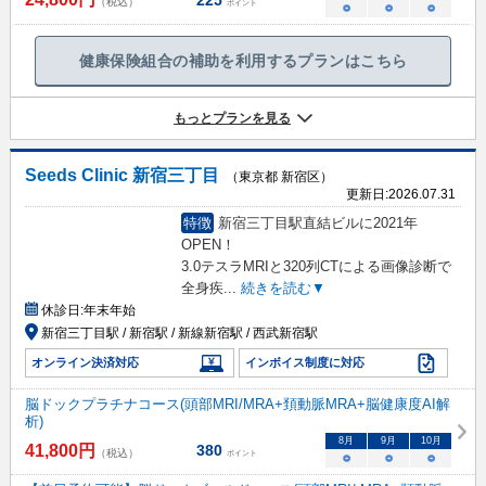
（税込）
ポイント
○
○
○
健康保険組合の補助を利用するプランはこちら
もっとプランを見る
Seeds Clinic 新宿三丁目
（東京都 新宿区）
更新日:
2026.07.31
特徴
新宿三丁目駅直結ビルに2021年
OPEN！
3.0テスラMRIと320列CTによる画像診断で
全身疾
...
続きを読む▼
休診日:
年末年始
新宿三丁目駅 / 新宿駅 / 新線新宿駅 / 西武新宿駅
オンライン決済対応
インボイス制度に対応
脳ドックプラチナコース(頭部MRI/MRA+頚動脈MRA+脳健康度AI解
析)
8
月
9
月
10
月
41,800
円
380
（税込）
ポイント
○
○
○