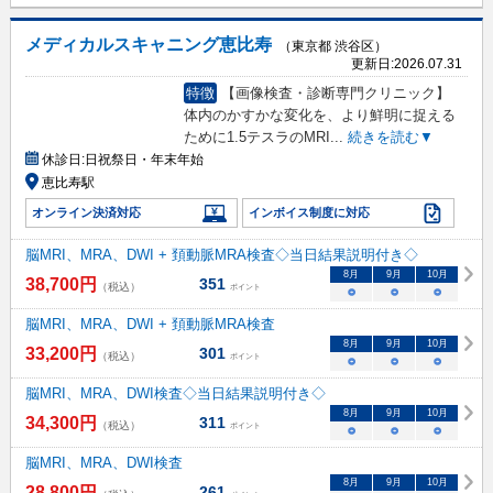
メディカルスキャニング恵比寿
（東京都 渋谷区）
更新日:
2026.07.31
特徴
【画像検査・診断専門クリニック】
体内のかすかな変化を、より鮮明に捉える
ために1.5テスラのMRI
...
続きを読む▼
休診日:
日祝祭日・年末年始
恵比寿駅
オンライン決済対応
インボイス制度に対応
脳MRI、MRA、DWI + 頚動脈MRA検査◇当日結果説明付き◇
8
月
9
月
10
月
38,700
円
351
（税込）
ポイント
○
○
○
脳MRI、MRA、DWI + 頚動脈MRA検査
8
月
9
月
10
月
33,200
円
301
（税込）
ポイント
○
○
○
脳MRI、MRA、DWI検査◇当日結果説明付き◇
8
月
9
月
10
月
34,300
円
311
（税込）
ポイント
○
○
○
脳MRI、MRA、DWI検査
8
月
9
月
10
月
28,800
円
261