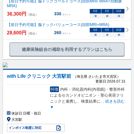
【前日予約可能】脳ドックゴールドコース(頭部MRI/ MRA+頚動脈
MRA)
8
月
9
月
10
月
36,300
円
330
（税込）
ポイント
○
○
○
【前日予約可能】脳ドックバリューコース(頭部MRI+MRA)
8
月
9
月
10
月
28,600
円
260
（税込）
ポイント
○
○
○
健康保険組合の補助を利用するプランはこちら
with Life クリニック 大宮駅前
（埼玉県 さいたま市大宮区）
更新日:
2026.07.31
特徴
内科・消化器内科(内視鏡)・整形外科
によるセカンドオピニオン・聖心美容クリ
ニックと連携し、検査結果に
...
続きを読む
▼
休診日:
日曜・祝日
大宮駅
インボイス制度に対応