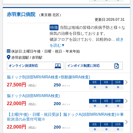
赤羽東口病院
（東京都 北区）
更新日:
2026.07.31
特徴
当院は地域の皆様の疾病予防と様々な
病気の治療を目指しております。
健診フロアを設けており、比較的ゆ
...
続き
を読む▼
休診日:
土曜日午後・日曜・祝日・年末年始
赤羽岩淵駅 / 赤羽駅
オンライン決済対応
インボイス制度に対応
脳ドックB(頭部MRI/MRA検査+頸動脈MRA検査)
8
月
9
月
10
月
27,500
円
250
（税込）
ポイント
○
○
○
脳ドックA(頭部MRI/MRA検査)
8
月
9
月
10
月
22,000
円
200
（税込）
ポイント
○
○
○
【土曜(午後)・日曜・祝日受診】脳ドックA(頭部MRI/MRA検査)※事
前決済のみ受付可能※
8
月
9
月
10
月
22,000
円
200
（税込）
ポイント
○
○
○