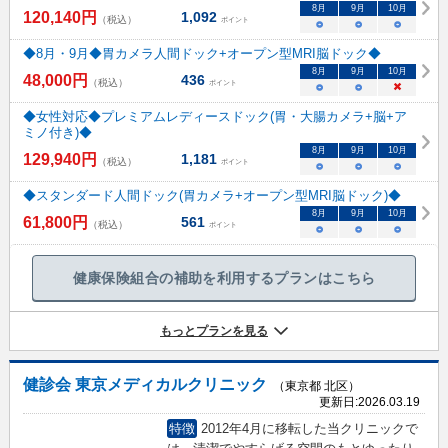
8
月
9
月
10
月
120,140
円
1,092
（税込）
ポイント
○
○
○
◆8月・9月◆胃カメラ人間ドック+オープン型MRI脳ドック◆
8
月
9
月
10
月
48,000
円
436
（税込）
ポイント
○
○
×
◆女性対応◆プレミアムレディースドック(胃・大腸カメラ+脳+ア
ミノ付き)◆
8
月
9
月
10
月
129,940
円
1,181
（税込）
ポイント
○
○
○
◆スタンダード人間ドック(胃カメラ+オープン型MRI脳ドック)◆
8
月
9
月
10
月
61,800
円
561
（税込）
ポイント
○
○
○
健康保険組合の補助を利用するプランはこちら
もっとプランを見る
健診会 東京メディカルクリニック
（東京都 北区）
更新日:
2026.03.19
特徴
2012年4月に移転した当クリニックで