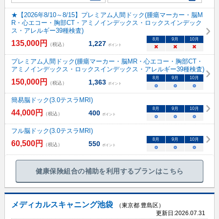
★【2026年8/10～8/15】プレミアム人間ドック(腫瘍マーカー・脳M
R・心エコー・胸部CT・アミノインデックス・ロックスインデック
ス・アレルギー39種検査)
8
月
9
月
10
月
135,000
円
1,227
（税込）
ポイント
×
×
×
プレミアム人間ドック(腫瘍マーカー・脳MR・心エコー・胸部CT・
アミノインデックス・ロックスインデックス・アレルギー39種検査)
8
月
9
月
10
月
150,000
円
1,363
（税込）
ポイント
○
○
○
簡易脳ドック(3.0テスラMRI)
8
月
9
月
10
月
44,000
円
400
（税込）
ポイント
○
○
○
フル脳ドック(3.0テスラMRI)
8
月
9
月
10
月
60,500
円
550
（税込）
ポイント
○
○
○
健康保険組合の補助を利用するプランはこちら
メディカルスキャニング池袋
（東京都 豊島区）
更新日:
2026.07.31