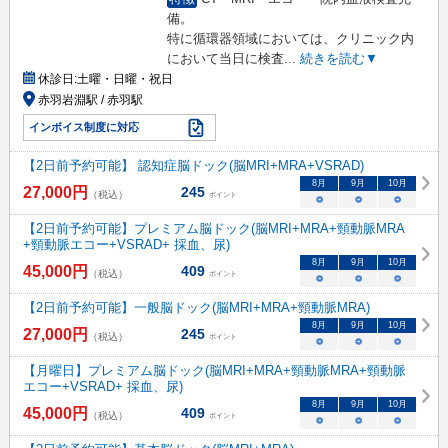
備。
特に循環器領域においては、クリニック内
において当日に検査
...
続きを読む▼
休診日:
土曜・日曜・祝日
赤羽岩淵駅 / 赤羽駅
インボイス制度に対応
【2日前予約可能】 認知症脳ドック(脳MRI+MRA+VSRAD)
8
月
9
月
10
月
27,000
円
245
（税込）
ポイント
○
○
○
【2日前予約可能】プレミアム脳ドック(脳MRI+MRA+頸動脈MRA
+頸動脈エコー+VSRAD+ 採血、尿)
8
月
9
月
10
月
45,000
円
409
（税込）
ポイント
○
○
○
【2日前予約可能】一般脳ドック(脳MRI+MRA+頸動脈MRA)
8
月
9
月
10
月
27,000
円
245
（税込）
ポイント
○
○
○
【月曜日】プレミアム脳ドック(脳MRI+MRA+頸動脈MRA+頸動脈
エコー+VSRAD+ 採血、尿)
8
月
9
月
10
月
45,000
円
409
（税込）
ポイント
○
○
○