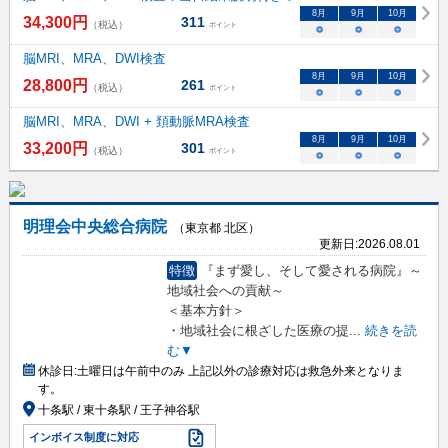
8
月
9
月
10
月
34,300
円
311
（税込）
ポイント
○
○
○
脳MRI、MRA、DWI検査
8
月
9
月
10
月
28,800
円
261
（税込）
ポイント
○
○
○
脳MRI、MRA、DWI + 頚動脈MRA検査
8
月
9
月
10
月
33,200
円
301
（税込）
ポイント
○
○
○
明理会中央総合病院
（東京都 北区）
更新日:
2026.08.01
特徴
『まず愛し、そして愛される病院』～
地域社会への貢献～
＜基本方針＞
・地域社会に根ざした医療の提
...
続きを読
む▼
休診日:
土曜日は午前中のみ 上記以外の診療対応は救急外来となりま
す。
十条駅 / 東十条駅 / 王子神谷駅
インボイス制度に対応