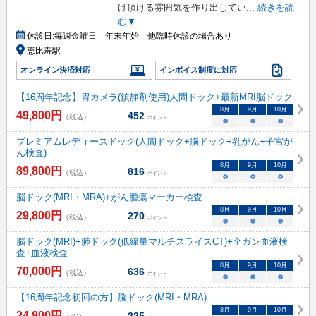
け頂ける雰囲気を作り出してい
...
続きを読
む▼
休診日:
毎週金曜日 年末年始 他臨時休診の場合あり
恵比寿駅
オンライン決済対応
インボイス制度に対応
【16周年記念】胃カメラ(鎮静剤使用)人間ドック+最新MRI脳ドック
8
月
9
月
10
月
49,800
円
452
（税込）
ポイント
○
○
○
プレミアムレディースドック(人間ドック+脳ドック+乳がん+子宮が
ん検査)
8
月
9
月
10
月
89,800
円
816
（税込）
ポイント
○
○
○
脳ドック(MRI・MRA)+がん腫瘍マーカー検査
8
月
9
月
10
月
29,800
円
270
（税込）
ポイント
○
○
○
脳ドック(MRI)+肺ドック(低線量マルチスライスCT)+全ガン血液検
査+血液検査
8
月
9
月
10
月
70,000
円
636
（税込）
ポイント
○
○
○
【16周年記念初回の方】脳ドック(MRI・MRA)
8
月
9
月
10
月
24,800
円
225