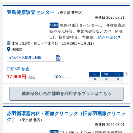
豊島健康診査センター
（東京都 豊島区）
更新日:
2026.07.31
特徴
豊島健康診査センターは、各種健康診
断やがん検診、事業所健診などの他、MRI、
CT、超音波検査、内視鏡
...
続きを読む▼
休診日:
日曜・祝日・年末年始（12月29日～1月3日）
池袋駅
インボイス制度に対応
頭部MRI検査
8
月
9
月
10
月
17,600
円
160
（税込）
ポイント
○
○
○
健康保険組合の補助を利用するプランはこちら
赤羽循環器内科・画像クリニック（旧赤羽画像クリニッ
ク）
（東京都 北区）
更新日:
2026.08.01
特徴
CT・MRI・エコー・院内血液検査完