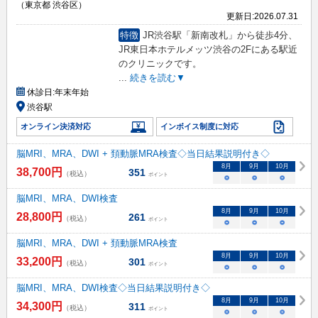
（東京都 渋谷区）
更新日:
2026.07.31
特徴
JR渋谷駅「新南改札」から徒歩4分、
JR東日本ホテルメッツ渋谷の2Fにある駅近
のクリニックです。
...
続きを読む▼
休診日:
年末年始
渋谷駅
オンライン決済対応
インボイス制度に対応
脳MRI、MRA、DWI + 頚動脈MRA検査◇当日結果説明付き◇
8
月
9
月
10
月
38,700
円
351
（税込）
ポイント
○
○
○
脳MRI、MRA、DWI検査
8
月
9
月
10
月
28,800
円
261
（税込）
ポイント
○
○
○
脳MRI、MRA、DWI + 頚動脈MRA検査
8
月
9
月
10
月
33,200
円
301
（税込）
ポイント
○
○
○
脳MRI、MRA、DWI検査◇当日結果説明付き◇
8
月
9
月
10
月
34,300
円
311
（税込）
ポイント
○
○
○