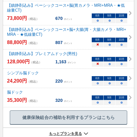
【鎮静剤込み】ベーシックコース+脳(胃カメラ・MRI+MRA・★低
線量CT)
8
月
9
月
10
月
73,800
円
670
（税込）
ポイント
○
○
○
【鎮静剤込み】ベーシックコース+脳+大腸(胃・大腸カメラ・MRI+
MRA・★低線量CT)
8
月
9
月
10
月
88,800
円
807
（税込）
ポイント
×
○
○
【鎮静剤込み】プレミアムドック(男性)
8
月
9
月
10
月
128,000
円
1,163
（税込）
ポイント
×
○
○
シンプル脳ドック
8
月
9
月
10
月
24,200
円
220
（税込）
ポイント
○
○
○
脳ドック
8
月
9
月
10
月
35,300
円
320
（税込）
ポイント
○
○
○
健康保険組合の補助を利用するプランはこちら
もっとプランを見る