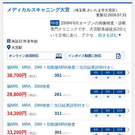
メディカルスキャニング大宮
（埼玉県 さいたま市大宮区）
更新日:
2026.07.31
特徴
2009年9月オープンの画像検査・診断
専門クリニックです。大宮駅各線徒歩2分と
いう立地にあり、アクセ
...
続きを読む▼
休診日:
年末年始
大宮駅
オンライン決済対応
インボイス制度に対応
脳MRI、MRA、DWI + 頚動脈MRA検査◇当日結果説明付き◇
8
月
9
月
10
月
38,700
円
351
（税込）
ポイント
○
○
○
脳MRI、MRA、DWI検査
8
月
9
月
10
月
28,800
円
261
（税込）
ポイント
○
○
○
脳MRI、MRA、DWI検査◇当日結果説明付き◇
8
月
9
月
10
月
34,300
円
311
（税込）
ポイント
○
○
○
脳MRI、MRA、DWI + 頚動脈MRA検査
8
月
9
月
10
月
33,200
円
301
（税込）
ポイント
○
○
○