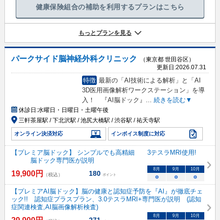
健康保険組合の補助を利用するプランはこちら
もっとプランを見る
パークサイド脳神経外科クリニック
（東京都 世田谷区）
更新日:
2026.07.31
特徴
最新の「AI技術による解析」と「AI
3D医用画像解析ワークステーション」を導
入！ 『AI脳ドック』
...
続きを読む▼
休診日:
水曜日・日曜日・土曜午後
三軒茶屋駅 / 下北沢駅 / 池尻大橋駅 / 渋谷駅 / 祐天寺駅
オンライン決済対応
インボイス制度に対応
【プレミア脳ドック】 シンプルでも高精細 3テスラMRI使用!
脳ドック専門医が説明
8
月
9
月
10
月
19,900
円
180
（税込）
ポイント
○
○
○
【プレミアAI脳ドック】脳の健康と認知症予防を『AI』が徹底チェ
ック!! 認知症プラスプラン、3.0テスラMRI+専門医が説明 (認知
症関連検査,AI脳画像解析検査)
8
月
9
月
10
月