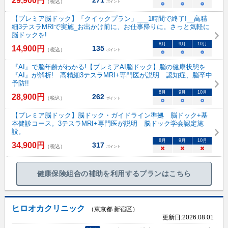
29,900
円
271
（税込）
ポイント
○
○
○
【プレミア脳ドック】「クイックプラン」___1時間で終了!__高精
細3テスラMRIで実施_お出かけ前に、お仕事帰りに。さっと気軽に
脳ドックを!
8
月
9
月
10
月
14,900
円
135
（税込）
ポイント
○
○
○
『AI』で脳年齢がわかる!【プレミアAI脳ドック】脳の健康状態を
『AI』が解析! 高精細3テスラMRI+専門医が説明 認知症、脳卒中
予防!!
8
月
9
月
10
月
28,900
円
262
（税込）
ポイント
○
○
○
【プレミア脳ドック】脳ドック・ガイドライン準拠 脳ドック+基
本健診コース。3テスラMRI+専門医が説明 脳ドック学会認定施
設。
8
月
9
月
10
月
34,900
円
317
（税込）
ポイント
×
×
×
健康保険組合の補助を利用するプランはこちら
ヒロオカクリニック
（東京都 新宿区）
更新日:
2026.08.01