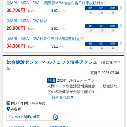
脳MRI、MRA、DWI + 頚動脈MRA検査◇当日結果説明付き◇
8
月
9
月
10
月
38,700
円
351
（税込）
ポイント
○
○
○
脳MRI、MRA、DWI検査
8
月
9
月
10
月
28,800
円
261
（税込）
ポイント
○
○
○
脳MRI、MRA、DWI検査◇当日結果説明付き◇
8
月
9
月
10
月
34,300
円
311
（税込）
ポイント
○
○
○
総合健診センターヘルチェック渋谷アクシュ
（東京都 渋谷
区）
更新日:
2026.07.30
特徴
2024年8月1日オープン
人間ドックや生活習慣病健診、一般健診な
どの各種健診が受診可能です。
...
続きを読む▼
休診日:
日曜・年末年始
渋谷駅
インボイス制度に対応