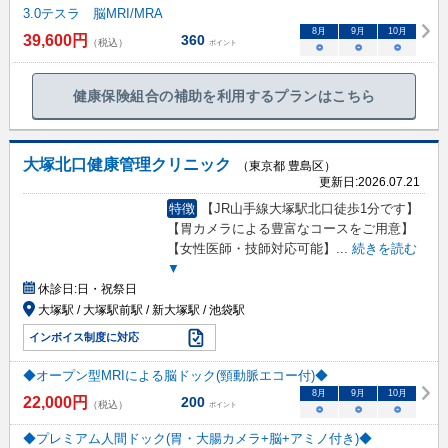
3.0テスラ 脳MRI/MRA
8
月
9
月
10
月
39,600
円
360
（税込）
ポイント
○
○
○
健康保険組合の補助を利用するプランはこちら
大塚北口健康管理クリニック
（東京都 豊島区）
更新日:
2026.07.21
特徴
【JR山手線大塚駅北口徒歩1分です】
【胃カメラによる豊富なコースをご用意】
【女性医師・技師対応可能】
...
続きを読む
▼
休診日:
日・祝祭日
大塚駅 / 大塚駅前駅 / 新大塚駅 / 池袋駅
インボイス制度に対応
◆オープン型MRIによる脳ドック(頸動脈エコー付)◆
8
月
9
月
10
月
22,000
円
200
（税込）
ポイント
○
○
○
◆プレミアム人間ドック(胃・大腸カメラ+脳+アミノ付き)◆