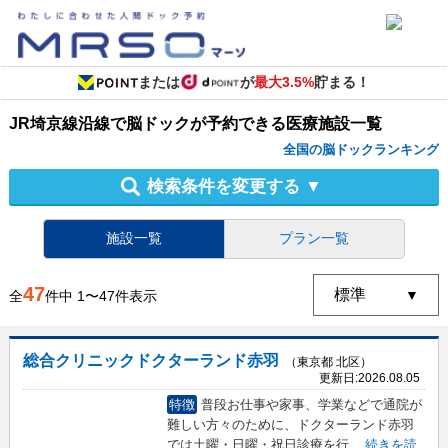
または
が
最大3.5%
貯まる！
JR埼京線沿線
で
脳ドック
が予約できる
医療施設
一覧
全国の脳ドックランキング
検索条件を変更する
▼
施設一覧
プラン一覧
47
全
件中
1
〜
47
件表示
総合クリニックドクターランド赤羽
（東京都 北区）
更新日:
2026.08.05
特徴
普段お仕事や家事、学業などで通院が
難しい方々のために、ドクターランド赤羽
では土曜・日曜・祝日診療を行
...
続きを読