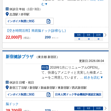
む▼
休診日:
年始（1日~3日）
志茂駅 / 赤羽駅
インボイス制度に対応
【空き時間活用】簡易脳ドック(診察なし)
8
月
9
月
10
月
22,000
円
200
（税込）
ポイント
○
○
○
新宿健診プラザ
（東京都 新宿区）
更新日:
2026.08.04
特徴
2018年1月にリニューアルOPENし
て、快適なアメニティと充実した検査メニ
ューをご用意しています。
...
続きを読む▼
休診日:
日曜・祝日
新宿三丁目駅 / 新宿駅 / 新線新宿駅 / 東新宿駅 / 西武新宿駅
インボイス制度に対応
日本人間ドック学会機能評価認定施設
脳ドック
8
月
9
月
10
月
29,700
円
270