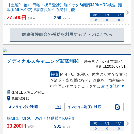
【土曜(午後)・日曜・祝日受診】脳ドックB(頭部MRI/MRA検査+頸
動脈MRA検査)※事前決済のみ受付可能※
8
月
9
月
10
月
27,500
円
250
（税込）
ポイント
○
○
○
健康保険組合の補助を利用するプランはこちら
メディカルスキャニング武蔵浦和
（埼玉県 さいたま市南区）
更新日:
2026.07.31
特徴
MRI・CTを用い、体内のかすかな変化
を鮮明・高画質に捉えた画像を、放射線科
担当医がダブルチェックで
...
続きを読む▼
休診日:
休診日／祝日
武蔵浦和駅
オンライン決済対応
インボイス制度に対応
脳MRI、MRA、DWI + 頚動脈MRA検査
8
月
9
月
10
月
33,200
円
301
（税込）
ポイント
○
○
○