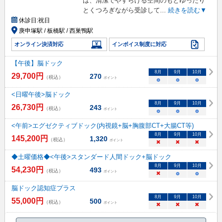
は、清潔でやすらげる空間のもとゆったり
とくつろぎながら受診して
...
続きを読む▼
休診日:
祝日
庚申塚駅 / 板橋駅 / 西巣鴨駅
オンライン決済対応
インボイス制度に対応
【午後】脳ドック
8
月
9
月
10
月
29,700
円
270
（税込）
ポイント
○
○
○
<日曜午後>脳ドック
8
月
9
月
10
月
26,730
円
243
（税込）
ポイント
○
○
○
<午前>エグゼクティブドック(内視鏡+脳+胸腹部CT+大腸CT等)
8
月
9
月
10
月
145,200
円
1,320
（税込）
ポイント
×
×
×
◆土曜価格◆<午後>スタンダード人間ドック+脳ドック
8
月
9
月
10
月
54,230
円
493
（税込）
ポイント
×
○
○
脳ドック認知症プラス
8
月
9
月
10
月
55,000
円
500
（税込）
ポイント
×
×
×