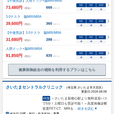
【午後受診】人間ドック+脳MRI/MRA
8
月
9
月
10
月
73,480
円
668
（税込）
ポイント
○
○
○
3.0テスラ 脳MRI/MRA
8
月
9
月
10
月
39,600
円
360
（税込）
ポイント
○
○
○
【午後受診】3.0テスラ 脳MRI/MRA
8
月
9
月
10
月
31,680
円
288
（税込）
ポイント
○
○
○
人間ドック+脳MRI/MRA
8
月
9
月
10
月
91,850
円
835
（税込）
ポイント
○
○
○
健康保険組合の補助を利用するプランはこちら
さいたまセントラルクリニック
（埼玉県 さいたま市大宮区）
更新日:
2026.08.06
特徴
＜さいたま新都心駅より無料送迎バス
で5分！土曜日も受診可能！＞高度画像診断
装置PET-CT、MRIを
...
続きを読む▼
休診日:
日曜・祝日・年末年始・夏季