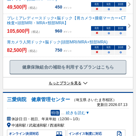
8
月
9
月
10
月
49,500
円
450
（税込）
ポイント
×
○
○
プレミアレディースドック+脳ドック【胃カメラ+腫瘍マーカー+CT
検査+頭部MRI・MRA+頸部MRA】
8
月
9
月
10
月
105,600
円
960
（税込）
ポイント
×
○
○
胃カメラ人間ドック+脳ドック(頭部MRI/MRA+頸部MRA)
8
月
9
月
10
月
82,500
円
750
（税込）
ポイント
×
○
○
健康保険組合の補助を利用するプランはこちら
もっとプランを見る
三愛病院 健康管理センター
（埼玉県 さいたま市桜区）
更新日:
2026.07.13
特徴
...
続きを読む▼
休診日:
日・祝日、年末年始（12/30～1/3）
中浦和駅 / 武蔵浦和駅 / 西浦和駅
オンライン決済対応
インボイス制度に対応