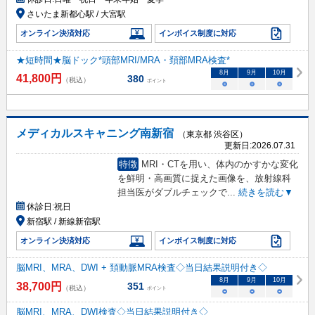
さいたま新都心駅 / 大宮駅
オンライン決済対応
インボイス制度に対応
★短時間★脳ドック*頭部MRI/MRA・頚部MRA検査*
8
月
9
月
10
月
41,800
円
380
（税込）
ポイント
○
○
○
メディカルスキャニング南新宿
（東京都 渋谷区）
更新日:
2026.07.31
特徴
MRI・CTを用い、体内のかすかな変化
を鮮明・高画質に捉えた画像を、放射線科
担当医がダブルチェックで
...
続きを読む▼
休診日:
祝日
新宿駅 / 新線新宿駅
オンライン決済対応
インボイス制度に対応
脳MRI、MRA、DWI + 頚動脈MRA検査◇当日結果説明付き◇
8
月
9
月
10
月
38,700
円
351
（税込）
ポイント
○
○
○
脳MRI、MRA、DWI検査◇当日結果説明付き◇