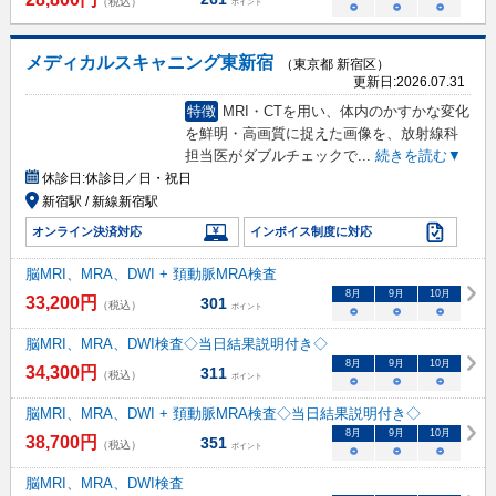
（税込）
ポイント
○
○
○
メディカルスキャニング東新宿
（東京都 新宿区）
更新日:
2026.07.31
特徴
MRI・CTを用い、体内のかすかな変化
を鮮明・高画質に捉えた画像を、放射線科
担当医がダブルチェックで
...
続きを読む▼
休診日:
休診日／日・祝日
新宿駅 / 新線新宿駅
オンライン決済対応
インボイス制度に対応
脳MRI、MRA、DWI + 頚動脈MRA検査
8
月
9
月
10
月
33,200
円
301
（税込）
ポイント
○
○
○
脳MRI、MRA、DWI検査◇当日結果説明付き◇
8
月
9
月
10
月
34,300
円
311
（税込）
ポイント
○
○
○
脳MRI、MRA、DWI + 頚動脈MRA検査◇当日結果説明付き◇
8
月
9
月
10
月
38,700
円
351
（税込）
ポイント
○
○
○
脳MRI、MRA、DWI検査