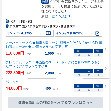
特徴
2022年5月に院内のリニューアル工事
を実施し、より快適に受診していただける
様になりました！
新宿
...
続きを読む▼
休診日:
日曜・祝日
新宿三丁目駅 / 新宿御苑前駅 / 新宿駅 / 新線新宿駅
オンライン決済対応
インボイス制度に対応
スーパードック ◇◆精密人間ドック+頭部MRI/MRA+肺がんCT+頸
動脈エコーほか◆◇*胃カメラへの変更も可
8
月
9
月
10
月
110,000
円
1,000
（税込）
ポイント
○
○
○
プレミアムドック ◇◆当院のスーパードックに全身DWIBSを付け
たプレミアムプランです◇◆
8
月
9
月
10
月
228,800
円
2,080
（税込）
ポイント
○
○
○
脳ドック
8
月
9
月
10
月
44,000
円
400
（税込）
ポイント
○
○
○
健康保険組合の補助を利用するプランはこちら