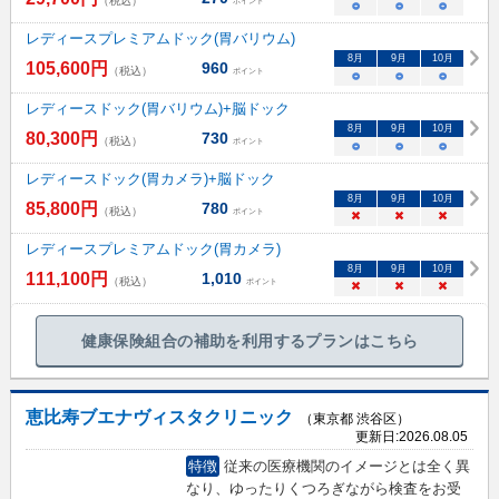
（税込）
ポイント
○
○
○
レディースプレミアムドック(胃バリウム)
8
月
9
月
10
月
105,600
円
960
（税込）
ポイント
○
○
○
レディースドック(胃バリウム)+脳ドック
8
月
9
月
10
月
80,300
円
730
（税込）
ポイント
○
○
○
レディースドック(胃カメラ)+脳ドック
8
月
9
月
10
月
85,800
円
780
（税込）
ポイント
×
×
×
レディースプレミアムドック(胃カメラ)
8
月
9
月
10
月
111,100
円
1,010
（税込）
ポイント
×
×
×
健康保険組合の補助を利用するプランはこちら
恵比寿ブエナヴィスタクリニック
（東京都 渋谷区）
更新日:
2026.08.05
特徴
従来の医療機関のイメージとは全く異
なり、ゆったりくつろぎながら検査をお受