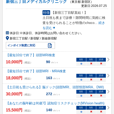
新宿三丁目メディカルクリニック
（東京都 新宿区）
更新日:
2026.07.25
特徴
【新宿三丁目駅直結！】
土日祝も夜まで診療！隙間時間に気軽に検
査を受けられることが特徴のchoco
...
続き
を読む▼
休診日:
※休診日、休診時間はお問い合わせください。​
新宿三丁目駅 / 新宿駅 / 新線新宿駅
インボイス制度に対応
【最短10分で終了】頭部MRI検査
8
月
9
月
10
月
10,000
円
90
（税込）
ポイント
○
×
×
【最短15分で終了】頭部MRI・MRA検査
8
月
9
月
10
月
18,000
円
163
（税込）
ポイント
○
×
×
【土日祝も受けられる】脳ドック(頭部MRI、頭部頸部MRA、DWI)
8
月
9
月
10
月
30,000
円
272
（税込）
ポイント
○
×
×
【あなたの脳年齢は何歳?】認知症リスクチェック(MVision health)
8
月
9
月
10
月
15,500
円
140
（税込）
ポイント
○
×
×