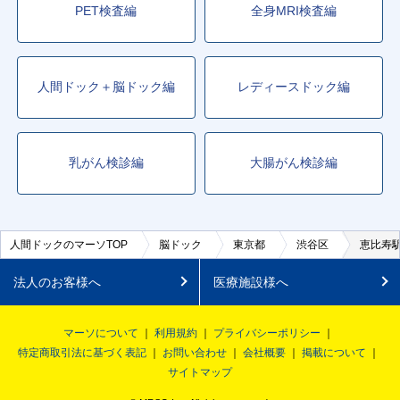
PET検査編
全身MRI検査編
人間ドック＋脳ドック編
レディースドック編
乳がん検診編
大腸がん検診編
人間ドックのマーソTOP
脳ドック
東京都
渋谷区
恵比寿
法人のお客様へ
医療施設様へ
マーソについて
利用規約
プライバシーポリシー
特定商取引法に基づく表記
お問い合わせ
会社概要
掲載について
サイトマップ