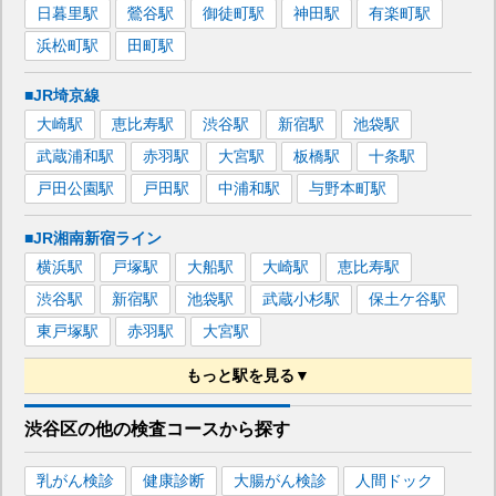
日暮里
駅
鶯谷
駅
御徒町
駅
神田
駅
有楽町
駅
浜松町
駅
田町
駅
■JR埼京線
大崎
駅
恵比寿
駅
渋谷
駅
新宿
駅
池袋
駅
武蔵浦和
駅
赤羽
駅
大宮
駅
板橋
駅
十条
駅
戸田公園
駅
戸田
駅
中浦和
駅
与野本町
駅
■JR湘南新宿ライン
横浜
駅
戸塚
駅
大船
駅
大崎
駅
恵比寿
駅
渋谷
駅
新宿
駅
池袋
駅
武蔵小杉
駅
保土ケ谷
駅
東戸塚
駅
赤羽
駅
大宮
駅
もっと駅を見る▼
■東京メトロ日比谷線
渋谷区
の
他の
検査コースから探す
恵比寿
駅
仲御徒町
駅
南千住
駅
八丁堀
駅
乳がん検診
健康診断
大腸がん検診
人間ドック
中目黒
駅
銀座
駅
虎ノ門ヒルズ
駅
霞ケ関
駅