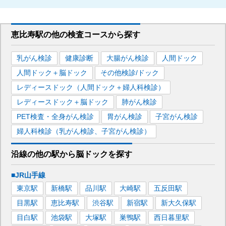
恵比寿駅
の
他の
検査コースから探す
乳がん検診
健康診断
大腸がん検診
人間ドック
人間ドック＋脳ドック
その他検診/ドック
レディースドック（人間ドック＋婦人科検診）
レディースドック＋脳ドック
肺がん検診
PET検査・全身がん検診
胃がん検診
子宮がん検診
婦人科検診（乳がん検診、子宮がん検診）
沿線の他の駅から
脳ドックを
探す
■JR山手線
東京
駅
新橋
駅
品川
駅
大崎
駅
五反田
駅
目黒
駅
恵比寿
駅
渋谷
駅
新宿
駅
新大久保
駅
目白
駅
池袋
駅
大塚
駅
巣鴨
駅
西日暮里
駅