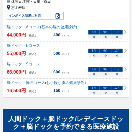
休診日:
木曜・日曜・祝日
恵比寿駅
インボイス制度に対応
脳ドック・Aコース(基本の脳の健康診断)
8
月
9
月
10
月
44,000
円
400
（税込）
ポイント
○
○
○
脳ドック・Bコース
8
月
9
月
10
月
55,000
円
500
（税込）
ポイント
○
○
○
脳ドック・Sコース
8
月
9
月
10
月
66,000
円
600
（税込）
ポイント
○
○
○
脳ドック・簡易コース(お手軽な脳の健康診断)
8
月
9
月
10
月
16,500
円
150
（税込）
ポイント
○
○
○
人間ドック＋脳ドック/レディースドッ
ク＋脳ドック
を予約できる
医療施設