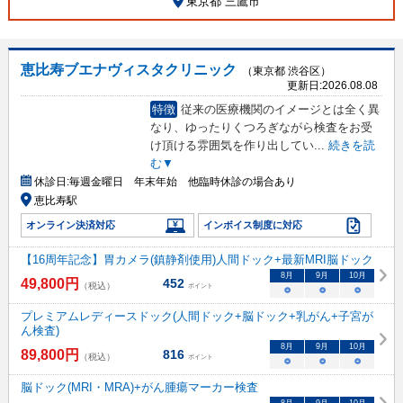
東京都 三鷹市
恵比寿ブエナヴィスタクリニック
（東京都 渋谷区）
更新日:
2026.08.08
特徴
従来の医療機関のイメージとは全く異
なり、ゆったりくつろぎながら検査をお受
け頂ける雰囲気を作り出してい
...
続きを読
む▼
休診日:
毎週金曜日 年末年始 他臨時休診の場合あり
恵比寿駅
オンライン決済対応
インボイス制度に対応
【16周年記念】胃カメラ(鎮静剤使用)人間ドック+最新MRI脳ドック
8
月
9
月
10
月
49,800
円
452
（税込）
ポイント
○
○
○
プレミアムレディースドック(人間ドック+脳ドック+乳がん+子宮が
ん検査)
8
月
9
月
10
月
89,800
円
816
（税込）
ポイント
○
○
○
脳ドック(MRI・MRA)+がん腫瘍マーカー検査