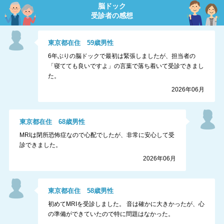
脳ドック
受診者の感想
東京都
在住
59
歳
男性
6年ぶりの脳ドックで最初は緊張しましたが、担当者の
「寝てても良いですよ」の言葉で落ち着いて受診できまし
た。
2026年06月
東京都
在住
68
歳
男性
MRIは閉所恐怖症なので心配でしたが、非常に安心して受
診できました。
2026年06月
東京都
在住
58
歳
男性
初めてMRIを受診しました。 音は確かに大きかったが、心
の準備ができていたので特に問題はなかった。