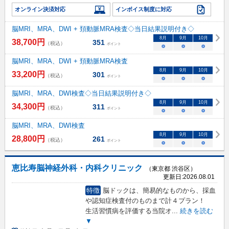
オンライン決済対応
インボイス制度に対応
脳MRI、MRA、DWI + 頚動脈MRA検査◇当日結果説明付き◇
8
月
9
月
10
月
38,700
円
351
（税込）
ポイント
○
○
○
脳MRI、MRA、DWI + 頚動脈MRA検査
8
月
9
月
10
月
33,200
円
301
（税込）
ポイント
○
○
○
脳MRI、MRA、DWI検査◇当日結果説明付き◇
8
月
9
月
10
月
34,300
円
311
（税込）
ポイント
○
○
○
脳MRI、MRA、DWI検査
8
月
9
月
10
月
28,800
円
261
（税込）
ポイント
○
○
○
恵比寿脳神経外科・内科クリニック
（東京都 渋谷区）
更新日:
2026.08.01
特徴
脳ドックは、簡易的なものから、採血
や認知症検査付のものまで計４プラン！
生活習慣病を評価する当院オ
...
続きを読む
▼