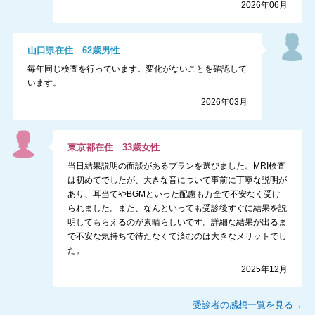
2026年06月
山口県
在住
62
歳
男性
毎年同じ検査を行っています。変化がないことを確認して
います。
2026年03月
東京都
在住
33
歳
女性
当日結果説明の面談があるプランを選びました。MRI検査
は初めてでしたが、大きな音について事前に丁寧な説明が
あり、耳当てやBGMといった配慮も万全で不安なく受け
られました。また、なんといっても受診後すぐに結果を説
明してもらえるのが素晴らしいです。詳細な結果が出るま
で不安な気持ちで待たなくて済むのは大きなメリットでし
た。
2025年12月
受診者の感想一覧を見る→