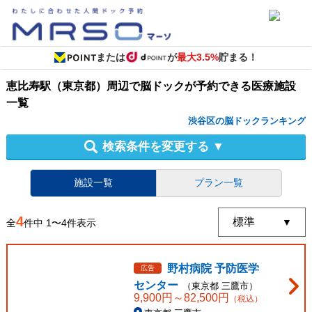
または
が
最大3.5%
貯まる！
恵比寿駅（東京都）周辺
で
脳ドック
が予約できる
医療施設
一覧
渋谷区の脳ドックランキング
検索条件を変更する
▼
施設一覧
プラン一覧
4
全
件中
1
〜
4
件表示
野村病院 予防医学
広告
センター
（
東京都
三鷹市
）
9,900
円～
82,500
円
（税込）