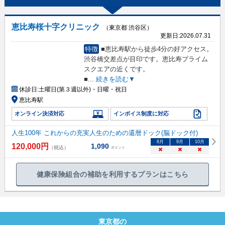
恵比寿桜十字クリニック
（東京都 渋谷区）
更新日:
2026.07.31
特徴
■恵比寿駅から徒歩4分の好アクセス。
渋谷橋交差点が目印です。恵比寿プライム
スクエアの近くです。
■
...
続きを読む▼
休診日:
土曜日(第３週以外)・日曜・祝日
恵比寿駅
オンライン決済対応
インボイス制度に対応
人生100年 これからの充実人生のための還暦ドック(脳ドック付)
8
月
9
月
10
月
120,000
円
1,090
（税込）
ポイント
×
×
×
健康保険組合の補助を利用するプランはこちら
東京都
の