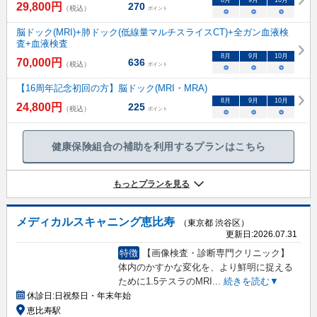
8
月
9
月
10
月
29,800
円
270
（税込）
ポイント
○
○
○
脳ドック(MRI)+肺ドック(低線量マルチスライスCT)+全ガン血液検
査+血液検査
8
月
9
月
10
月
70,000
円
636
（税込）
ポイント
○
○
○
【16周年記念初回の方】脳ドック(MRI・MRA)
8
月
9
月
10
月
24,800
円
225
（税込）
ポイント
○
○
○
健康保険組合の補助を利用するプランはこちら
もっとプランを見る
メディカルスキャニング恵比寿
（東京都 渋谷区）
更新日:
2026.07.31
特徴
【画像検査・診断専門クリニック】
体内のかすかな変化を、より鮮明に捉える
ために1.5テスラのMRI
...
続きを読む▼
休診日:
日祝祭日・年末年始
恵比寿駅