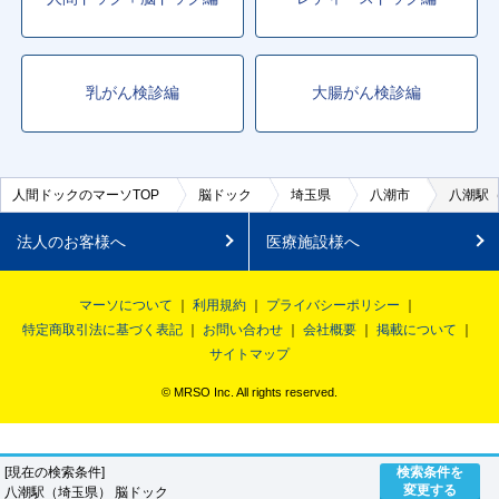
乳がん検診編
大腸がん検診編
人間ドックのマーソTOP
脳ドック
埼玉県
八潮市
八潮駅
法人のお客様へ
医療施設様へ
マーソについて
利用規約
プライバシーポリシー
特定商取引法に基づく表記
お問い合わせ
会社概要
掲載について
サイトマップ
© MRSO Inc. All rights reserved.
[現在の検索条件]
検索条件を
変更する
八潮駅（埼玉県） 脳ドック