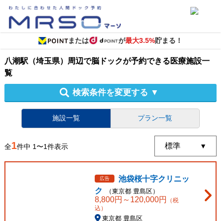
または
が
最大3.5%
貯まる！
八潮駅（埼玉県）周辺
で
脳ドック
が予約できる
医療施設
一
覧
検索条件を変更する
▼
施設一覧
プラン一覧
1
全
件中
1
〜
1
件表示
池袋桜十字クリニッ
広告
ク
（
東京都
豊島区
）
8,800
円～
120,000
円
（税
込）
東京都 豊島区