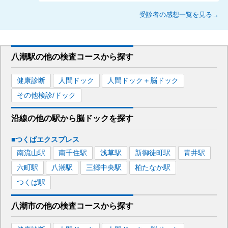
受診者の感想一覧を見る→
八潮駅
の
他の
検査コースから探す
健康診断
人間ドック
人間ドック＋脳ドック
その他検診/ドック
沿線の他の駅から
脳ドックを
探す
■つくばエクスプレス
南流山
駅
南千住
駅
浅草
駅
新御徒町
駅
青井
駅
六町
駅
八潮
駅
三郷中央
駅
柏たなか
駅
つくば
駅
八潮市
の
他の
検査コースから探す