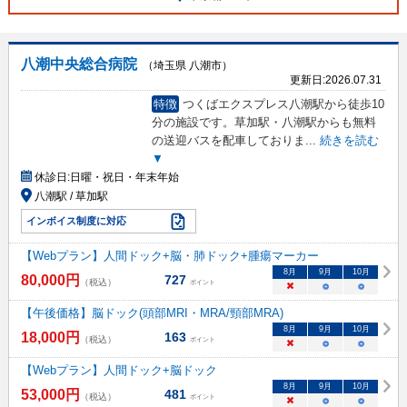
八潮中央総合病院
（埼玉県 八潮市）
更新日:
2026.07.31
特徴
つくばエクスプレス八潮駅から徒歩10
分の施設です。草加駅・八潮駅からも無料
の送迎バスを配車しておりま
...
続きを読む
▼
休診日:
日曜・祝日・年末年始
八潮駅 / 草加駅
インボイス制度に対応
【Webプラン】人間ドック+脳・肺ドック+腫瘍マーカー
8
月
9
月
10
月
80,000
円
727
（税込）
ポイント
×
○
○
【午後価格】脳ドック(頭部MRI・MRA/頸部MRA)
8
月
9
月
10
月
18,000
円
163
（税込）
ポイント
×
○
○
【Webプラン】人間ドック+脳ドック
8
月
9
月
10
月
53,000
円
481
（税込）
ポイント
×
○
○