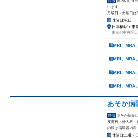
特徴
体内のかすか
います。
月曜日～土曜日は
休診日:
祝日
日本橋駅 / 東
東京都中央区日本
脳MRI、MRA
脳MRI、MRA
脳MRI、MR
脳MRI、MRA
あそか病
特徴
あそか病院
皮膚
科・婦人科・
内科は循環器内科
休診日:
土曜・