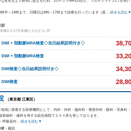
な変化をより鮮明に捉えるため、3.0テスラMRI(3台)と、マルチスライスCTを用い
8時半～19時まで、日曜日は9時～17時まで診療を行っています（延
...
続きを読む
京駅
橋3-1-17日本橋ヒロセビル 2F
38,7
、DWI + 頚動脈MRA検査◇当日結果説明付き◇
33,2
、DWI + 頚動脈MRA検査
34,3
A、DWI検査◇当日結果説明付き◇
28,8
、DWI検査
院
（東京都 江東区）
は地域に密着する医療機関として、内科・外科・脳外科・整形外科・眼科・耳鼻科・
放射線科・歯科を有する総合病院で２５４床を有しております。
・呼吸器内
...
続きを読む▼
日曜・祝日