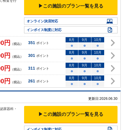
て検
査を行
▶この施設のプラン一覧を見る
▼
オンライン決済対応
インボイス制度に対応
8
月
9
月
10
月
00
円
351
ポイント
（税込）
○
○
○
8
月
9
月
10
月
00
円
301
ポイント
（税込）
○
○
○
8
月
9
月
10
月
00
円
311
ポイント
（税込）
○
○
○
8
月
9
月
10
月
00
円
261
ポイント
（税込）
○
○
○
更新日:
2026.06.30
泌尿器科・
▶この施設のプラン一覧を見る
インボイス制度に対応