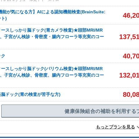
能が気になる方】AIによる認知機能検査(BrainSuite:
46,2
ト)
ースしっかり脳ドック(胃カメラ検査)★頭部MRI/MR
137,5
診、子宮がん検診・骨密度・腸内フローラ等充実のコー
40,7
ック
ースしっかり脳ドック(バリウム検査)★頭部MRI/MR
132,0
診、子宮がん検診、骨密度、腸内フローラ等充実のコー
80,0
脳ドック(胃の検査が苦手な方)
健康保険組合の補助を利用する
もっとプランを見る