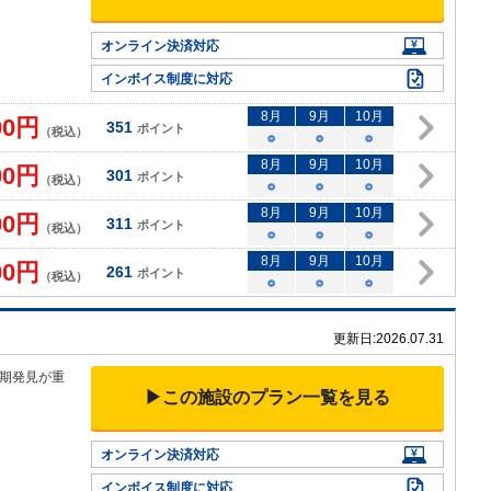
オンライン決済対応
インボイス制度に対応
8
月
9
月
10
月
00
円
351
ポイント
（税込）
○
○
○
8
月
9
月
10
月
00
円
301
ポイント
（税込）
○
○
○
8
月
9
月
10
月
00
円
311
ポイント
（税込）
○
○
○
8
月
9
月
10
月
00
円
261
ポイント
（税込）
○
○
○
更新日:
2026.07.31
期発見が重
▶この施設のプラン一覧を見る
オンライン決済対応
インボイス制度に対応