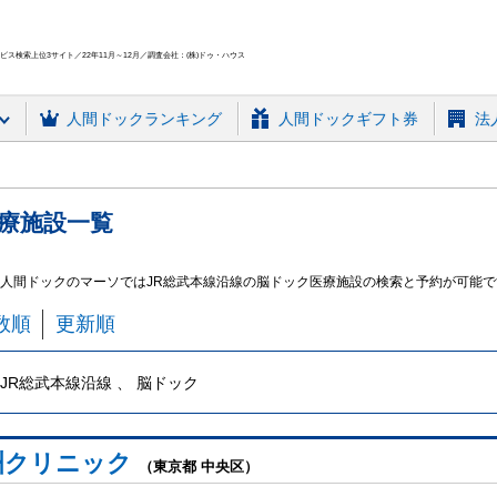
ス検索上位3サイト／22年11月～12月／調査会社：(株)ドゥ・ハウス
人間ドック
ランキング
人間ドックギフト券
法
療施設
一覧
 人間ドックのマーソではJR総武本線沿線の脳ドック医療施設の検索と予約が可能で
数順
更新順
JR総武本線沿線 、 脳ドック
洲クリニック
（東京都 中央区）