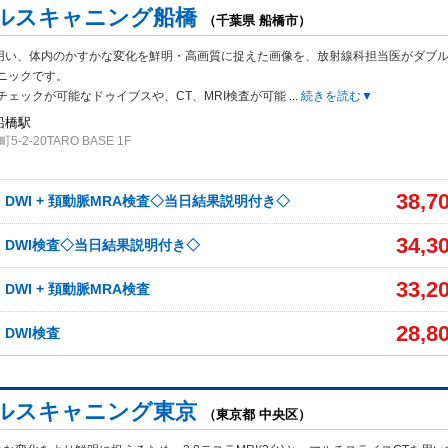
ルスキャニング船橋
（千葉県 船橋市）
Tを用い、体内のかすかな変化を鮮明・高画質に捉えた画像を、放射線科担当医がダブ
ニックです。
チェックが可能なドゥイブスや、CT、MRI検査が可能
...
続きを読む▼
船橋駅
2-20TARO BASE 1F
38,7
、DWI + 頚動脈MRA検査◇当日結果説明付き◇
34,3
A、DWI検査◇当日結果説明付き◇
33,2
、DWI + 頚動脈MRA検査
28,8
、DWI検査
ルスキャニング東京
（東京都 中央区）