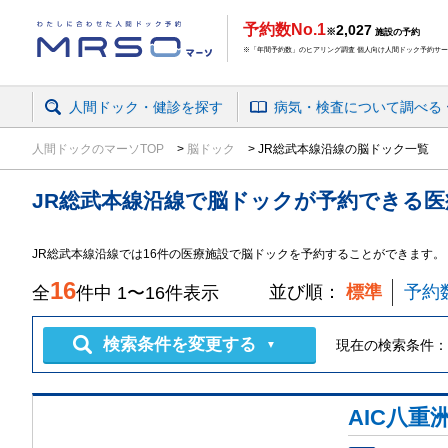
予約数No.1
2,027
※
施設の予約
※「年間予約数」のヒアリング調査 個人向け人間ドック予約サービ
人間ドック・健診を探す
病気・検査
について
調べる
人間ドックのマーソTOP
脳ドック
JR総武本線沿線の脳ドック一覧
JR総武本線沿線
で
脳ドック
が予約できる
医
JR総武本線沿線では16件の医療施設で脳ドックを予約することができます。
16
並び順：
標準
予約
全
件中
1
〜
16
件表示
検索条件を変更する
現在の検索条件：
▼
AIC八重