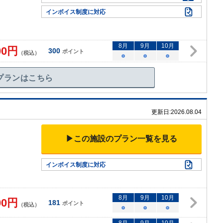
インボイス制度に対応
8
月
9
月
10
月
00
円
300
ポイント
（税込）
○
○
○
プランはこちら
更新日:
2026.08.04
▶この施設のプラン一覧を見る
インボイス制度に対応
8
月
9
月
10
月
00
円
181
ポイント
（税込）
○
○
○