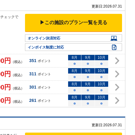
更新日:
2026.07.31
ルチェックで
▶この施設のプラン一覧を見る
オンライン決済対応
インボイス制度に対応
8
月
9
月
10
月
00
円
351
ポイント
（税込）
○
○
○
8
月
9
月
10
月
00
円
311
ポイント
（税込）
○
○
○
8
月
9
月
10
月
00
円
301
ポイント
（税込）
○
○
○
8
月
9
月
10
月
00
円
261
ポイント
（税込）
○
○
○
更新日:
2026.07.31