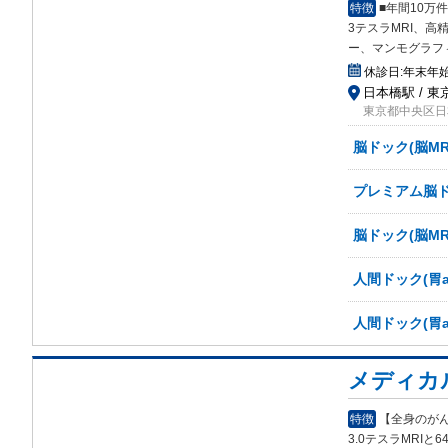
特徴
■年間10
3テスラMRI、高精
ー、マンモグラフ
休診日:
年末年
日本橋駅 / 東
東京都中央区日本
脳ドック(脳MR
プレミアム脳ド
脳ドック(脳MR
人間ドック(胃a
人間ドック(胃a
メディカ
特徴
【全身のが
3.0テスラMRIと6