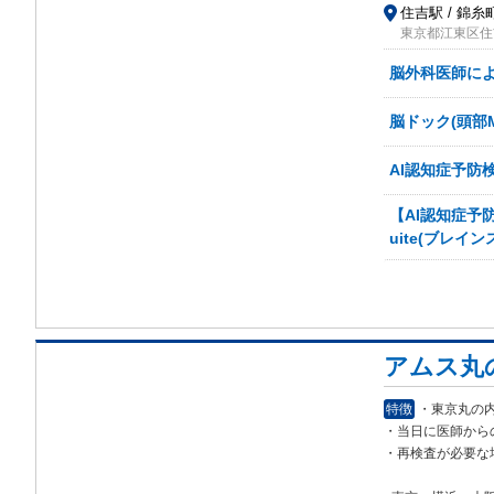
住吉駅 / 錦糸
東京都江東区住吉1
脳外科医師による
脳ドック(頭部M
AI認知症予防検査
【AI認知症予防
uite(ブレイ
アムス丸
特徴
・東京丸の内
・当日に医師から
・再検査が必
要な