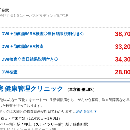
千葉駅
央区弁天1-5-1オーパスビルディング地下1F
38,7
、DWI + 頚動脈MRA検査◇当日結果説明付き◇
33,2
、DWI + 頚動脈MRA検査
34,3
A、DWI検査◇当日結果説明付き◇
28,8
、DWI検査
院 健康管理クリニック
（東京都 墨田区）
康はみんなの宝物」をモットーに生活習慣病から、がんや心臓病、脳血管障害など早
した検査を行っております。
ドックは大部分の検査結果が即日でわかります
...
続きを読む▼
祝日・年末年始（12月30日～1月3日）
リー前〉駅 / 押上（スカイツリー前）駅 / 錦糸町駅
3-19-5リヴュール太平イースト5F