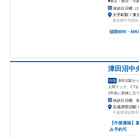
■東京・横浜・大
休診日:
日曜（
大手町駅 / 東
東京都千代田区丸
頭部MRI・M
津田沼中
特徴
津田沼駅か
人間ドック、CTを
3年前に新棟に立
休診日:
日曜、
京成津田沼駅 
千葉県習志野市谷
【午後価格】脳
み予約可