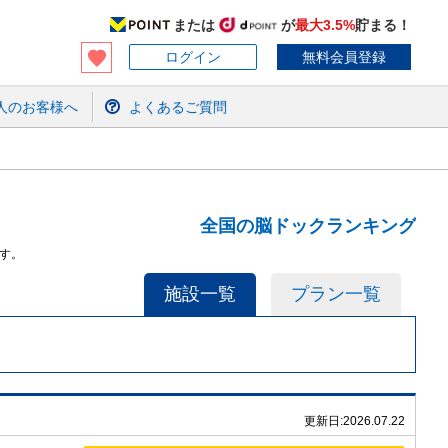
または
が
最大3.5%
貯まる！
ログイン
無料会員登録
人のお客様へ
よくあるご質問
全国の脳ドックランキング
す。
施設一覧
プラン一覧
更新日:
2026.07.22