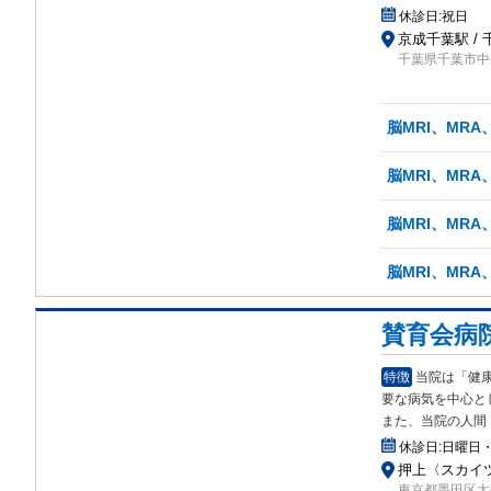
休診日:
祝日
京成千葉駅 / 
千葉県千葉市中
脳MRI、MRA
脳MRI、MRA
脳MRI、MR
脳MRI、MRA
賛育会病
特徴
当院は「健
要な
病気を中心と
また、当院の人間
休診日:
日曜日・
押上〈スカイツ
東京都墨田区太平