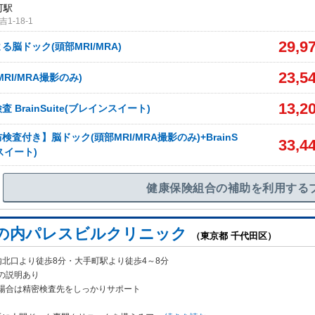
町駅
-18-1
29,9
脳ドック(頭部MRI/MRA)
23,5
RI/MRA撮影のみ)
13,2
 BrainSuite(ブレインスイート)
検査付き】脳ドック(頭部MRI/MRA撮影のみ)+BrainS
33,4
ンスイート)
健康保険組合の補助を利用する
の内パレスビルクリニック
（東京都 千代田区）
北口より徒歩8分・大手町駅より徒歩4～8分
の説明あり
場合は精密検査先をしっかりサポート