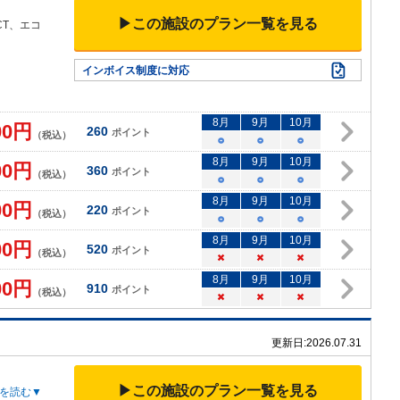
▶この施設のプラン一覧を見る
CT、エコ
インボイス制度に対応
8
月
9
月
10
月
00
円
260
ポイント
（税込）
○
○
○
8
月
9
月
10
月
00
円
360
ポイント
（税込）
○
○
○
8
月
9
月
10
月
00
円
220
ポイント
（税込）
○
○
○
8
月
9
月
10
月
00
円
520
ポイント
（税込）
×
×
×
8
月
9
月
10
月
00
円
910
ポイント
（税込）
×
×
×
更新日:
2026.07.31
▶この施設のプラン一覧を見る
を読む▼