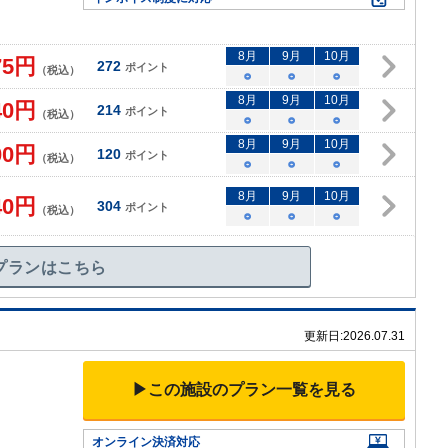
8
月
9
月
10
月
75
円
272
ポイント
（税込）
○
○
○
8
月
9
月
10
月
40
円
214
ポイント
（税込）
○
○
○
8
月
9
月
10
月
00
円
120
ポイント
（税込）
○
○
○
8
月
9
月
10
月
40
円
304
ポイント
（税込）
○
○
○
プランはこちら
更新日:
2026.07.31
▶この施設のプラン一覧を見る
オンライン決済対応