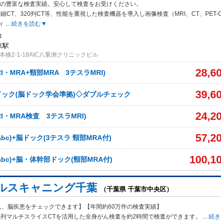
万件の豊富な検査実績。安心して検査をお受けください。
細CT、320
列CT等、性能を重視した検査機器を導入し画像検査（MRI、CT、PET-
ィ
...
続きを読む▼
始
京駅
橋2-1-18AIC八重洲クリニックビル
28,6
I・MRA+頸部MRA 3テスラMRI)
39,6
ック(脳ドック学会準拠)◇ダブルチェック
24,2
I・MRA検査 3テスラMRI)
57,2
bc)+脳ドック(3テスラ 頸部MRA付)
100,1
bc)+脳・体幹部ドック(頸部MRA付)
ルスキャニング千葉
（千葉県 千葉市中央区）
ん、脳疾患をチェックできます】【年間約60万件の検査実績】
4列マ
ルチスライスCTを活用した全身がん検査を約2時間で検査ができます。
...
続き