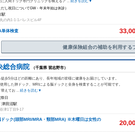
阪に人間ドック専門クリニックを構えるア
...
続きを読む▼
ただし祝日についてGW・年末年始は休診）
京駅
の内1-1-1パレスビル4F
33,0
RA単体検査
健康保険組合の補助を利用する
央総合病院
（千葉県 習志野市）
ら徒歩5分ほどの距離にあり、長年地域の皆様に健康をお届けしています。
使用した肺ドック、MRIによる脳ドックと全身を検査することが可能です。
て替えてお
...
続きを読む▼
祝祭日
/ 津田沼駅
津1丁目9-17
ドック(頭部MRI/MRA・頸部MRA) ※木曜日は女性の
20,0