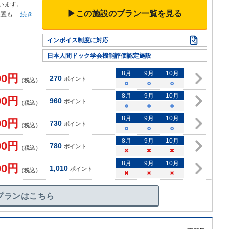
います。
▶この施設のプラン一覧を見る
装置も
...
続き
インボイス制度に対応
日本人間ドック学会機能評価認定施設
8
月
9
月
10
月
00
円
270
ポイント
（税込）
○
○
○
8
月
9
月
10
月
00
円
960
ポイント
（税込）
○
○
○
8
月
9
月
10
月
00
円
730
ポイント
（税込）
○
○
○
8
月
9
月
10
月
00
円
780
ポイント
（税込）
×
×
×
8
月
9
月
10
月
00
円
1,010
ポイント
（税込）
×
×
×
プランはこちら