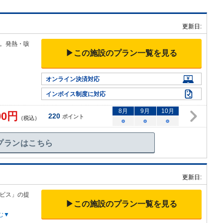
更新日:
。発熱・咳
▶この施設のプラン一覧を見る
オンライン決済対応
インボイス制度に対応
8
月
9
月
10
月
00
円
220
ポイント
（税込）
○
○
○
プランはこちら
更新日:
ビス」の提
▶この施設のプラン一覧を見る
む▼