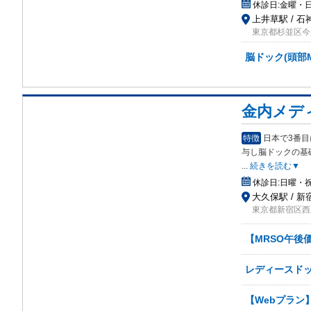
休診日:
金曜・
上井草駅 / 石
東京都杉並区今川3
脳ドック(頭部
金内メデ
特徴
日本で3番
与
し脳ドックの基
...
続きを読む▼
休診日:
日曜・
大久保駅 / 新
東京都新宿区西新
【MRSO午後
レディースドッ
【Webプラン