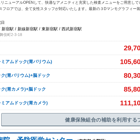
月にリニューアルOPENして、快適なアメニティと充実した検査メニューをご用意して
スフロアでは、全て女性スタッフが対応いたします。最新の３Dマンモグラフィー
祝日
 新宿駅 / 新線新宿駅 / 東新宿駅 / 西武新宿駅
伎町2-3-18
29,7
105,6
ミアムドック(胃バリウム)
80,3
ク(胃バリウム)+脳ドック
85,8
ク(胃カメラ)+脳ドック
111,1
ミアムドック(胃カメラ)
健康保険組合の補助を利用する