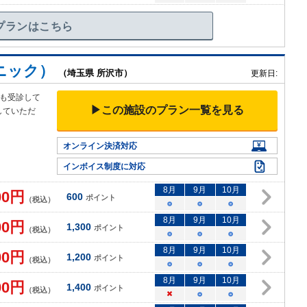
プランはこちら
ニック）
（埼玉県 所沢市）
更新日:
も受診して
▶この施設のプラン一覧を見る
していただ
オンライン決済対応
インボイス制度に対応
8
月
9
月
10
月
00
円
600
ポイント
（税込）
○
○
○
8
月
9
月
10
月
00
円
1,300
ポイント
（税込）
○
○
○
8
月
9
月
10
月
00
円
1,200
ポイント
（税込）
○
○
○
8
月
9
月
10
月
00
円
1,400
ポイント
（税込）
×
○
○