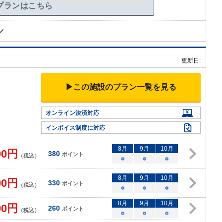
プランはこちら
更新日:
▶この施設のプラン一覧を見る
オンライン決済対応
インボイス制度に対応
8
月
9
月
10
月
00
円
380
ポイント
（税込）
○
○
○
8
月
9
月
10
月
00
円
330
ポイント
（税込）
○
○
○
8
月
9
月
10
月
00
円
260
ポイント
（税込）
○
○
○