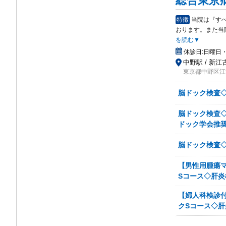
総合東京
特徴
当院は『す
おり
ます。また当院
を読む▼
休診日:
日曜日・
中野駅 / 新江
東京都中野区江古
脳ドック検査◇
脳ドック検査◇頭
ドック学会推奨
脳ドック検査◇
【男性用腫瘍マ
Sコース◇肝炎
【婦人科検診付
クSコース◇肝