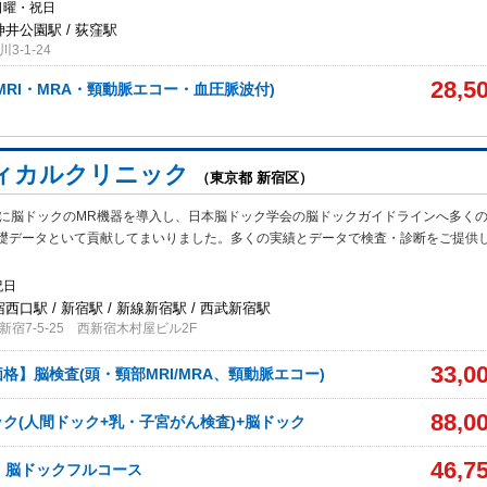
日曜・祝日
神井公園駅 / 荻窪駅
-1-24
28,5
MRI・MRA・頸動脈エコー・血圧脈波付)
ィカルクリニック
（東京都 新宿区）
目に脳ドックのMR機器を導入し、日本脳ドック学会の脳ドックガイドラインへ多く
礎データといて貢献してまいりました。多くの実績とデータで検査・診断をご提供
祝日
宿西口駅 / 新宿駅 / 新線新宿駅 / 西武新宿駅
宿7-5-25 西新宿木村屋ビル2F
33,0
価格】脳検査(頭・頸部MRI/MRA、頸動脈エコー)
88,0
ク(人間ドック+乳・子宮がん検査)+脳ドック
46,7
】脳ドックフルコース