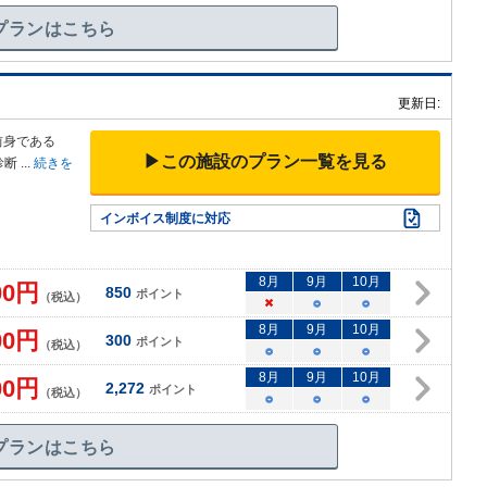
プランはこちら
更新日:
前身
である
▶この施設のプラン一覧を見る
診断
...
続きを
インボイス制度に対応
8
月
9
月
10
月
00
円
850
ポイント
（税込）
×
○
○
8
月
9
月
10
月
00
円
300
ポイント
（税込）
○
○
○
8
月
9
月
10
月
00
円
2,272
ポイント
（税込）
○
○
○
プランはこちら