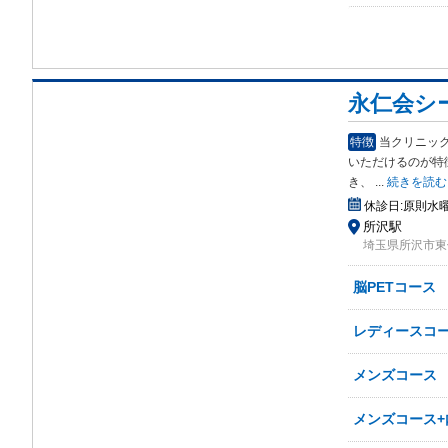
永仁会シ
特徴
当クリニッ
いた
だけるのが特
き、
...
続きを読む
休診日:
原則水
所沢駅
埼玉県所沢市東住
脳PETコース
レディースコ
メンズコース
メンズコース+