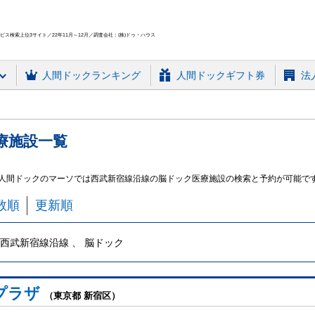
ス検索上位3サイト／22年11月～12月／調査会社：(株)ドゥ・ハウス
人間ドック
ランキング
人間ドックギフト券
法
療施設
一覧
 人間ドックのマーソでは西武新宿線沿線の脳ドック医療施設の検索と予約が可能で
数順
更新順
西武新宿線沿線 、 脳ドック
プラザ
（東京都 新宿区）