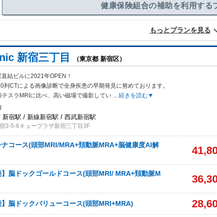
健康保険組合の補助を利用する
もっとプランを見る
linic 新宿三丁目
（東京都 新宿区）
直結ビルに2021年OPEN！
320列CTによる画像診断で全身疾
患の早期発見に努めております。
1.5テスラMRIに比べ、高い磁場で撮影してい
...
続きを読む▼
始
 新宿駅 / 新線新宿駅 / 西武新宿駅
3-5-6キュープラザ新宿三丁目3F
コース(頭部MRI/MRA+頚動脈MRA+脳健康度AI解
41,8
】脳ドックゴールドコース(頭部MRI/ MRA+頚動脈M
36,3
28,6
】脳ドックバリューコース(頭部MRI+MRA)