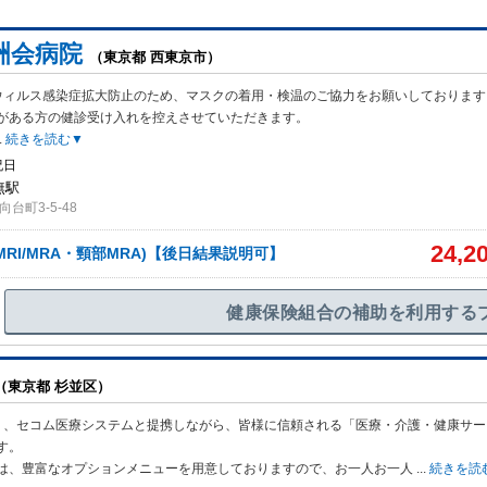
洲会病院
（東京都 西東京市）
ウィルス感染症拡大防止のため、マスクの着用・検温のご協力をお願いしております
がある方の健診受け入れを控えさせていただきます。
.
続きを読む▼
祝日
無駅
台町3-5-48
24,2
RI/MRA・頸部MRA)【後日結果説明可】
健康保険組合の補助を利用する
（東京都 杉並区）
、、セコム医療システムと提携しながら、皆様に信頼される「医療・介護・健康サー
す。
は、豊富なオプションメニューを用意しておりますので、お一人お一人
...
続きを読