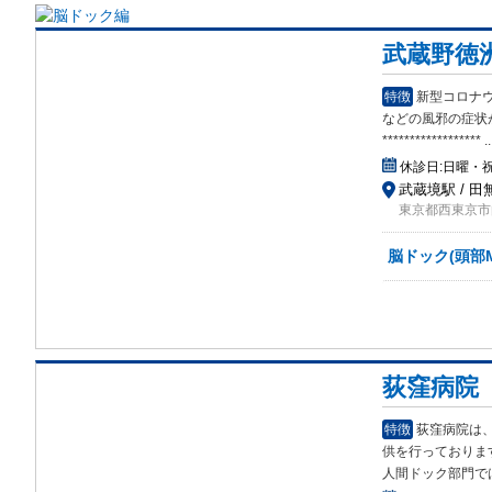
武蔵野徳
特徴
新型コロナ
など
の風邪の症状
******************
..
休診日:
日曜・
武蔵境駅 / 田
東京都西東京市向
脳ドック(頭部M
荻窪病院
特徴
荻窪病院は
供を
行っておりま
人間ドック部門で