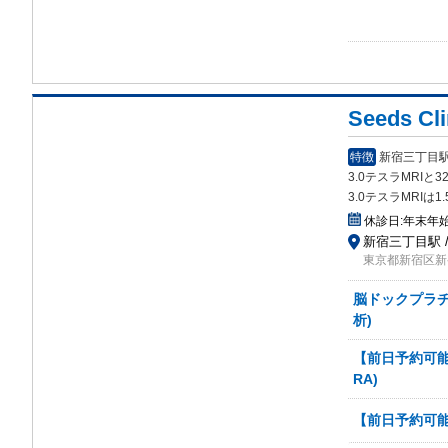
Seeds C
特徴
新宿三丁目駅
3.0テスラMRIと
3.0テスラMRIは
休診日:
年末年
新宿三丁目駅 /
東京都新宿区新宿
脳ドックプラチナ
析)
【前日予約可能
RA)
【前日予約可能