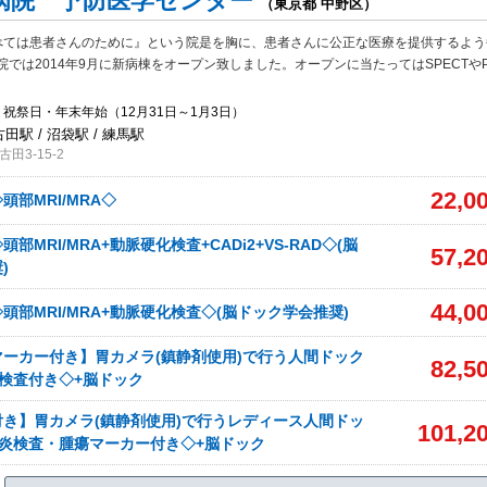
病院 予防医学センター
（東京都 中野区）
べては患者さんのために』という院是を胸に、患者さんに公正な医療を提供するよう
では2014年9月に新病棟をオープン致しました。オープンに当たってはSPECTやP
祝祭日・年末年始（12月31日～1月3日）
古田駅 / 沼袋駅 / 練馬駅
田3-15-2
22,0
頭部MRI/MRA◇
部MRI/MRA+動脈硬化検査+CADi2+VS-RAD◇(脳
57,2
)
44,0
頭部MRI/MRA+動脈硬化検査◇(脳ドック学会推奨)
ーカー付き】胃カメラ(鎮静剤使用)で行う人間ドック
82,5
検査付き◇+脳ドック
き】胃カメラ(鎮静剤使用)で行うレディース人間ドッ
101,2
炎検査・腫瘍マーカー付き◇+脳ドック