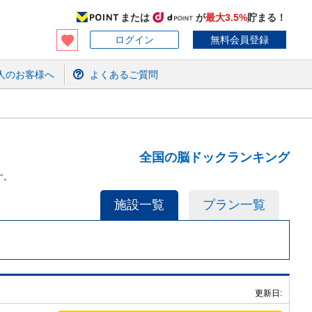
または
が
最大3.5%
貯まる！
ログイン
無料会員登録
人のお客様へ
よくあるご質問
全国の脳ドックランキング
す。
施設一覧
プラン一覧
更新日: