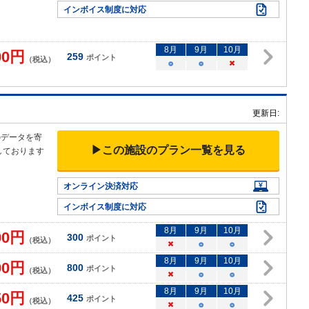
インボイス制度に対応
8
月
9
月
10
月
00
円
259
ポイント
（税込）
○
○
×
更新日:
のデータを寄
▶この施設のプラン一覧を見る
しております
オンライン決済対応
インボイス制度に対応
8
月
9
月
10
月
00
円
300
ポイント
（税込）
×
○
○
8
月
9
月
10
月
00
円
800
ポイント
（税込）
×
○
○
8
月
9
月
10
月
50
円
425
ポイント
（税込）
×
○
○