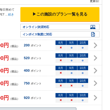
更新日:
毎日努めて
▶この施設のプラン一覧を見る
ET
...
続き
オンライン決済対応
インボイス制度に対応
8
月
9
月
10
月
00
円
200
ポイント
（税込）
×
○
○
8
月
9
月
10
月
00
円
520
ポイント
（税込）
×
○
○
8
月
9
月
10
月
00
円
400
ポイント
（税込）
×
○
○
8
月
9
月
10
月
00
円
750
ポイント
（税込）
×
×
○
8
月
9
月
10
月
00
円
920
ポイント
（税込）
×
×
○