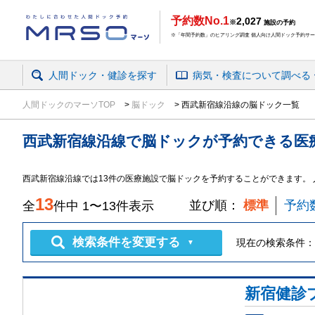
予約数No.1
2,027
※
施設の予約
※「年間予約数」のヒアリング調査 個人向け人間ドック予約サービ
人間ドック・健診を探す
病気・検査
について
調べる
人間ドックのマーソTOP
脳ドック
西武新宿線沿線の脳ドック一覧
西武新宿線沿線
で
脳ドック
が予約できる
医
西武新宿線沿線では13件の医療施設で脳ドックを予約することができます。
13
並び順：
標準
予約
全
件中
1
〜
13
件表示
検索条件を変更する
現在の検索条件：
▼
新宿健診