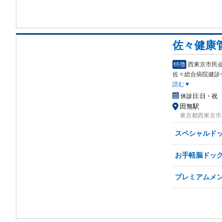
佐々健康
特徴
西東京市民会
佐々総合病院健診
読む▼
休診日:
日・祝
田無駅
東京都西東京市田無
スペシャルド
お手軽脳ドッ
プレミアムメン