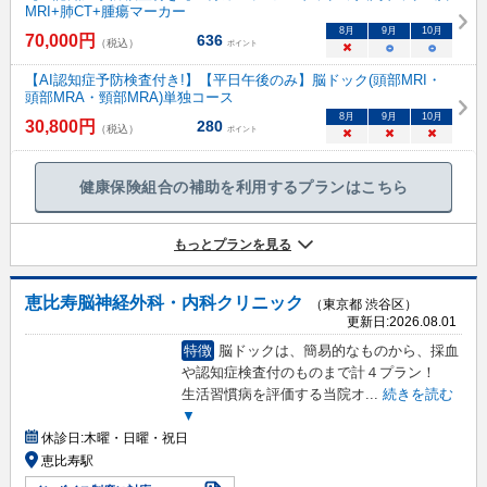
MRI+肺CT+腫瘍マーカー
8
月
9
月
10
月
70,000
円
636
（税込）
ポイント
×
○
○
【AI認知症予防検査付き!】【平日午後のみ】脳ドック(頭部MRI・
頭部MRA・頸部MRA)単独コース
8
月
9
月
10
月
30,800
円
280
（税込）
ポイント
×
×
×
健康保険組合の補助を利用するプランはこちら
もっとプランを見る
恵比寿脳神経外科・内科クリニック
（東京都 渋谷区）
更新日:
2026.08.01
特徴
脳ドックは、簡易的なものから、採血
や認知症検査付のものまで計４プラン！
生活習慣病を評価する当院オ
...
続きを読む
▼
休診日:
木曜・日曜・祝日
恵比寿駅