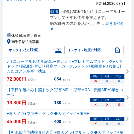
更新日:
2026.07.31
特徴
当院は2016年5月にリニューアルオー
プンして今年10周年を迎えます。
病院併設の強みを活かし、専
...
続きを読む
▼
休診日:
日曜／祝日
南千住駅 / 浅草駅
オンライン決済対応
インボイス制度に対応
♪リニューアル10周年記念♪♦胃カメラ♦プレミアムフルドック♦人間
ドック+脳MRI+肺CT+腫瘍マーカーフルセット+動脈硬化+腹部CT
またはアレルギー検査
8
月
9
月
10
月
72,000
円
654
（税込）
ポイント
×
○
○
【平日午後のみ】脳ドック(頭部MRI・頭部MRA・頸部MRA)単独コ
ース
8
月
9
月
10
月
19,800
円
180
（税込）
ポイント
×
×
×
♦胃カメラ♦プラチナドック◆人間ドック+脳MRI
8
月
9
月
10
月
45,000
円
409
（税込）
ポイント
×
○
○
【AI認知症予防検査付き!】♦胃カメラ♦フルドック◆人間ドック+脳