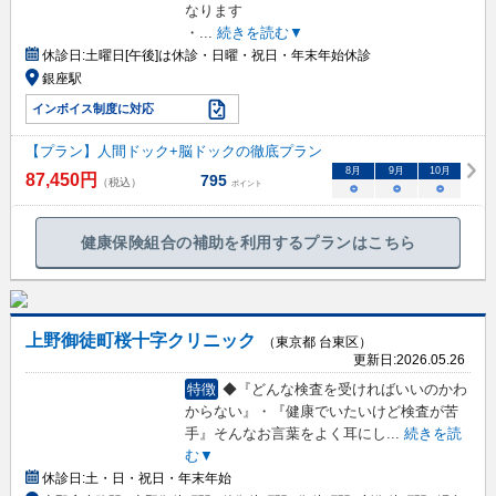
なります
・
...
続きを読む▼
休診日:
土曜日[午後]は休診・日曜・祝日・年末年始休診
銀座駅
インボイス制度に対応
【プラン】人間ドック+脳ドックの徹底プラン
8
月
9
月
10
月
87,450
円
795
（税込）
ポイント
○
○
○
健康保険組合の補助を利用するプランはこちら
上野御徒町桜十字クリニック
（東京都 台東区）
更新日:
2026.05.26
特徴
◆『どんな検査を受ければいいのかわ
からない』・『健康でいたいけど検査が苦
手』そんなお言葉をよく耳にし
...
続きを読
む▼
休診日:
土・日・祝日・年末年始