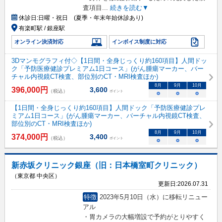
査項目
...
続きを読む▼
休診日:
日曜・祝日 (夏季・年末年始休診あり)
有楽町駅 / 銀座駅
オンライン決済対応
インボイス制度に対応
3Dマンモグラフィ付◇【1日間・全身じっくり約160項目】人間ドッ
ク「予防医療健診プレミアム1日コース」(がん腫瘍マーカー、バー
チャル内視鏡CT検査、部位別のCT・MRI検査ほか)
8
月
9
月
10
月
396,000
円
3,600
（税込）
ポイント
○
○
○
【1日間・全身じっくり約160項目】人間ドック「予防医療健診プレ
ミアム1日コース」(がん腫瘍マーカー、バーチャル内視鏡CT検査、
部位別のCT・MRI検査ほか)
8
月
9
月
10
月
374,000
円
3,400
（税込）
ポイント
○
○
○
新赤坂クリニック銀座（旧：日本橋室町クリニック）
（東京都 中央区）
更新日:
2026.07.31
特徴
2023年5月10日（水）に移転リニュー
アル
・胃カメラの大幅増設で予約がとりやすく