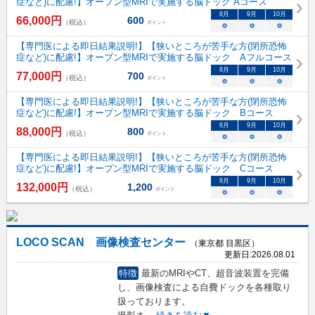
症など)に配慮!】オープン型MRIで実施する脳ドック Aコース
8
月
9
月
10
月
66,000
円
600
（税込）
ポイント
○
○
○
【専門医による即日結果説明!】【狭いところが苦手な方(閉所恐怖
症など)に配慮!】オープン型MRIで実施する脳ドック Aフルコース
8
月
9
月
10
月
77,000
円
700
（税込）
ポイント
○
○
○
【専門医による即日結果説明!】【狭いところが苦手な方(閉所恐怖
症など)に配慮!】オープン型MRIで実施する脳ドック Bコース
8
月
9
月
10
月
88,000
円
800
（税込）
ポイント
○
○
○
【専門医による即日結果説明!】【狭いところが苦手な方(閉所恐怖
症など)に配慮!】オープン型MRIで実施する脳ドック Cコース
8
月
9
月
10
月
132,000
円
1,200
（税込）
ポイント
○
○
○
LOCO SCAN 画像検査センター
（東京都 目黒区）
更新日:
2026.08.01
特徴
最新のMRIやCT、超音波装置を完備
し、画像検査による自費ドックを各種取り
扱っております。