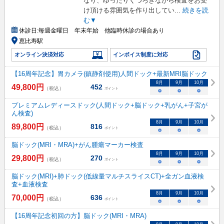
なり、ゆったりくつろぎながら検査をお受
け頂ける雰囲気を作り出してい
...
続きを読
む▼
休診日:
毎週金曜日 年末年始 他臨時休診の場合あり
恵比寿駅
オンライン決済対応
インボイス制度に対応
【16周年記念】胃カメラ(鎮静剤使用)人間ドック+最新MRI脳ドック
8
月
9
月
10
月
49,800
円
452
（税込）
ポイント
○
○
○
プレミアムレディースドック(人間ドック+脳ドック+乳がん+子宮が
ん検査)
8
月
9
月
10
月
89,800
円
816
（税込）
ポイント
○
○
○
脳ドック(MRI・MRA)+がん腫瘍マーカー検査
8
月
9
月
10
月
29,800
円
270
（税込）
ポイント
○
○
○
脳ドック(MRI)+肺ドック(低線量マルチスライスCT)+全ガン血液検
査+血液検査
8
月
9
月
10
月
70,000
円
636
（税込）
ポイント
○
○
○
【16周年記念初回の方】脳ドック(MRI・MRA)