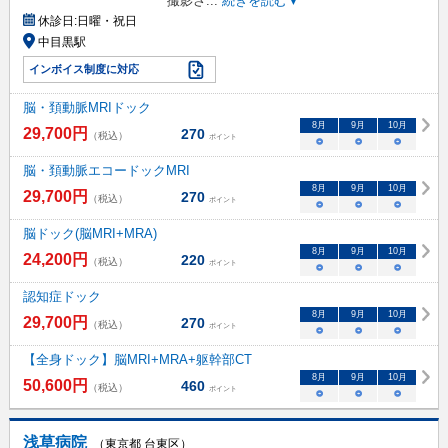
撮影さ
...
続きを読む▼
休診日:
日曜・祝日
中目黒駅
インボイス制度に対応
脳・頚動脈MRIドック
8
月
9
月
10
月
29,700
円
270
（税込）
ポイント
○
○
○
脳・頚動脈エコードックMRI
8
月
9
月
10
月
29,700
円
270
（税込）
ポイント
○
○
○
脳ドック(脳MRI+MRA)
8
月
9
月
10
月
24,200
円
220
（税込）
ポイント
○
○
○
認知症ドック
8
月
9
月
10
月
29,700
円
270
（税込）
ポイント
○
○
○
【全身ドック】脳MRI+MRA+躯幹部CT
8
月
9
月
10
月
50,600
円
460
（税込）
ポイント
○
○
○
浅草病院
（東京都 台東区）