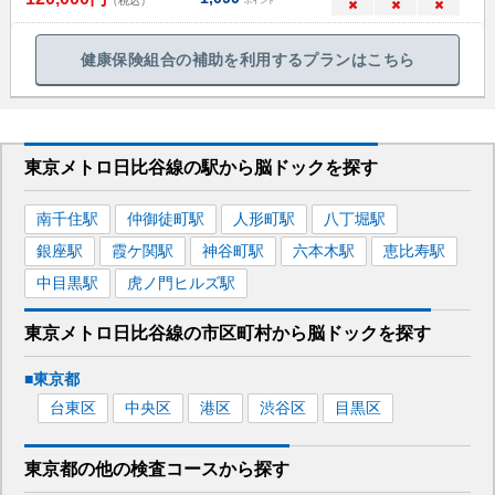
（税込）
ポイント
×
×
×
健康保険組合の補助を利用するプランはこちら
東京メトロ日比谷線
の駅から
脳ドックを
探す
南千住
駅
仲御徒町
駅
人形町
駅
八丁堀
駅
銀座
駅
霞ケ関
駅
神谷町
駅
六本木
駅
恵比寿
駅
中目黒
駅
虎ノ門ヒルズ
駅
東京メトロ日比谷線
の市区町村から
脳ドックを
探す
■
東京都
台東区
中央区
港区
渋谷区
目黒区
東京都
の
他の
検査コースから探す