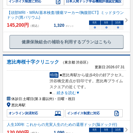
インボイス制度に対応
日本人間ドック学会機能評価認定施設
【頭部MRI・MRA/基本検査/腫瘍マーカー/胸腹部CT】ミッドタウン
ドック(胃バリウム)
8
月
9
月
10
月
145,200
円
1,320
（税込）
ポイント
○
○
○
健康保険組合の補助を利用するプランはこちら
恵比寿桜十字クリニック
（東京都 渋谷区）
更新日:
2026.07.31
特徴
■恵比寿駅から徒歩4分の好アクセス。
渋谷橋交差点が目印です。恵比寿プライム
スクエアの近くです。
■
...
続きを読む▼
休診日:
土曜日(第３週以外)・日曜・祝日
恵比寿駅
オンライン決済対応
インボイス制度に対応
人生100年 これからの充実人生のための還暦ドック(脳ドック付)
8
月
9
月
10
月
120,000
円
1,090