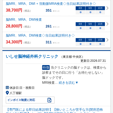
脳MRI、MRA、DWI + 頚動脈MRA検査◇当日結果説明付き◇
8
月
9
月
10
月
38,700
円
351
（税込）
ポイント
○
○
○
脳MRI、MRA、DWI検査
8
月
9
月
10
月
28,800
円
261
（税込）
ポイント
○
○
○
脳MRI、MRA、DWI検査◇当日結果説明付き◇
8
月
9
月
10
月
34,300
円
311
（税込）
ポイント
○
○
○
いしせ脳神経外科クリニック
（東京都 中央区）
更新日:
2026.07.31
特徴
当クリニックの脳ドックは、検査から
診察までその日に行う「お待たせしない」
脳ドックです。
MRI検査
...
続きを読む▼
休診日:
日・祝祭日
八丁堀駅
インボイス制度に対応
【専門医による即日結果説明!】【狭いところが苦手な方(閉所恐怖