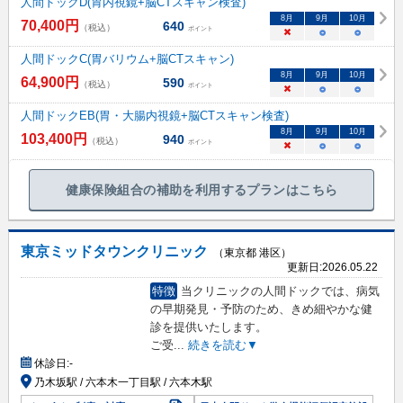
人間ドックD(胃内視鏡+脳CTスキャン検査)
8
月
9
月
10
月
70,400
円
640
（税込）
ポイント
×
○
○
人間ドックC(胃バリウム+脳CTスキャン)
8
月
9
月
10
月
64,900
円
590
（税込）
ポイント
×
○
○
人間ドックEB(胃・大腸内視鏡+脳CTスキャン検査)
8
月
9
月
10
月
103,400
円
940
（税込）
ポイント
×
○
○
健康保険組合の補助を利用するプランはこちら
東京ミッドタウンクリニック
（東京都 港区）
更新日:
2026.05.22
特徴
当クリニックの人間ドックでは、病気
の早期発見・予防のため、きめ細やかな健
診を提供いたします。
ご受
...
続きを読む▼
休診日:
-
乃木坂駅 / 六本木一丁目駅 / 六本木駅