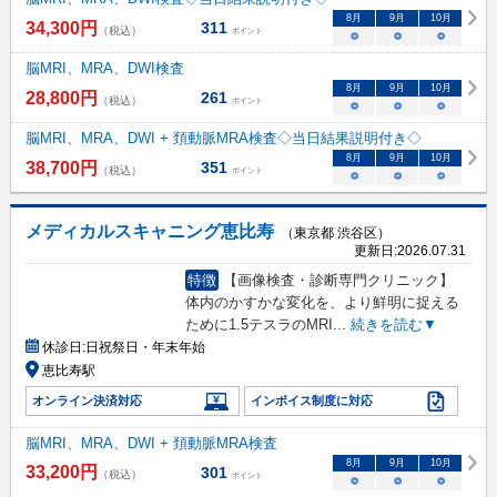
8
月
9
月
10
月
34,300
円
311
（税込）
ポイント
○
○
○
脳MRI、MRA、DWI検査
8
月
9
月
10
月
28,800
円
261
（税込）
ポイント
○
○
○
脳MRI、MRA、DWI + 頚動脈MRA検査◇当日結果説明付き◇
8
月
9
月
10
月
38,700
円
351
（税込）
ポイント
○
○
○
メディカルスキャニング恵比寿
（東京都 渋谷区）
更新日:
2026.07.31
特徴
【画像検査・診断専門クリニック】
体内のかすかな変化を、より鮮明に捉える
ために1.5テスラのMRI
...
続きを読む▼
休診日:
日祝祭日・年末年始
恵比寿駅
オンライン決済対応
インボイス制度に対応
脳MRI、MRA、DWI + 頚動脈MRA検査
8
月
9
月
10
月
33,200
円
301
（税込）
ポイント
○
○
○