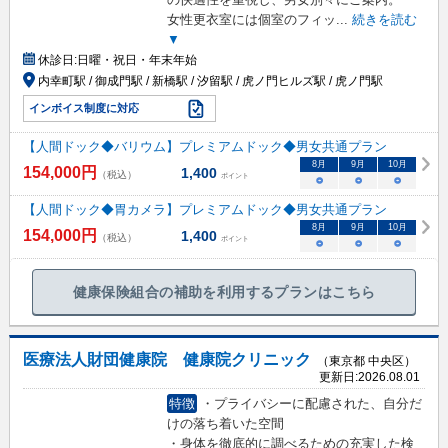
女性更衣室には個室のフィッ
...
続きを読む
▼
休診日:
日曜・祝日・年末年始
内幸町駅 / 御成門駅 / 新橋駅 / 汐留駅 / 虎ノ門ヒルズ駅 / 虎ノ門駅
インボイス制度に対応
【人間ドック◆バリウム】プレミアムドック◆男女共通プラン
8
月
9
月
10
月
154,000
円
1,400
（税込）
ポイント
○
○
○
【人間ドック◆胃カメラ】プレミアムドック◆男女共通プラン
8
月
9
月
10
月
154,000
円
1,400
（税込）
ポイント
○
○
○
健康保険組合の補助を利用するプランはこちら
医療法人財団健康院 健康院クリニック
（東京都 中央区）
更新日:
2026.08.01
特徴
・プライバシーに配慮された、自分だ
けの落ち着いた空間
・身体を徹底的に調べるための充実した検