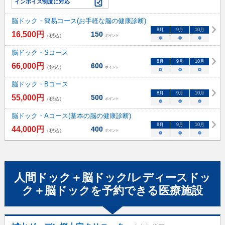
インボイス制度に対応
脳ドック・簡易コース(お手軽な脳の健康診断)
8
月
9
月
10
月
16,500
円
150
（税込）
ポイント
○
○
○
脳ドック・Sコース
8
月
9
月
10
月
66,000
円
600
（税込）
ポイント
○
○
○
脳ドック・Bコース
8
月
9
月
10
月
55,000
円
500
（税込）
ポイント
○
○
○
脳ドック・Aコース(基本の脳の健康診断)
8
月
9
月
10
月
44,000
円
400
（税込）
ポイント
○
○
○
人間ドック＋脳ドック/レディースドッ
ク＋脳ドック
を予約できる
医療施設