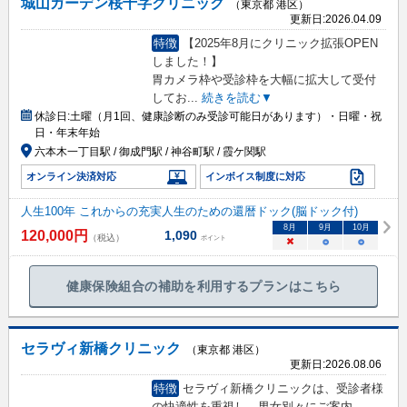
城山ガーデン桜十字クリニック
（東京都 港区）
更新日:
2026.04.09
特徴
【2025年8月にクリニック拡張OPEN
しました！】
胃カメラ枠や受診枠を大幅に拡大して受付
してお
...
続きを読む▼
休診日:
土曜（月1回、健康診断のみ受診可能日があります）・日曜・祝
日・年末年始
六本木一丁目駅 / 御成門駅 / 神谷町駅 / 霞ケ関駅
オンライン決済対応
インボイス制度に対応
人生100年 これからの充実人生のための還暦ドック(脳ドック付)
8
月
9
月
10
月
120,000
円
1,090
（税込）
ポイント
×
○
○
健康保険組合の補助を利用するプランはこちら
セラヴィ新橋クリニック
（東京都 港区）
更新日:
2026.08.06
特徴
セラヴィ新橋クリニックは、受診者様
の快適性を重視し、男女別々にご案内。