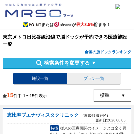
または
が
最大3.5%
貯まる！
東京メトロ日比谷線沿線
で
脳ドック
が予約できる
医療施設
一覧
全国の脳ドックランキング
検索条件を変更する
▼
施設一覧
プラン一覧
15
全
件中
1
〜
15
件表示
恵比寿ブエナヴィスタクリニック
（東京都 渋谷区）
更新日:
2026.08.05
特徴
従来の医療機関のイメージとは全く異