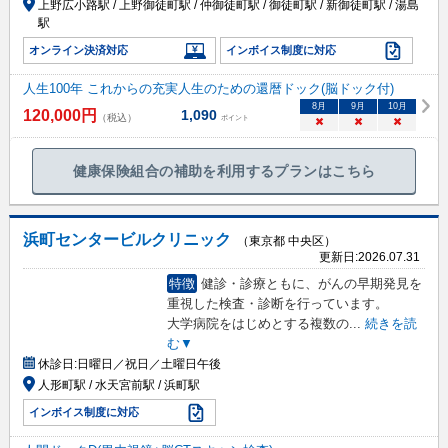
上野広小路駅 / 上野御徒町駅 / 仲御徒町駅 / 御徒町駅 / 新御徒町駅 / 湯島
駅
オンライン決済対応
インボイス制度に対応
人生100年 これからの充実人生のための還暦ドック(脳ドック付)
8
月
9
月
10
月
120,000
円
1,090
（税込）
ポイント
×
×
×
健康保険組合の補助を利用するプランはこちら
浜町センタービルクリニック
（東京都 中央区）
更新日:
2026.07.31
特徴
健診・診療ともに、がんの早期発見を
重視した検査・診断を行っています。
大学病院をはじめとする複数の
...
続きを読
む▼
休診日:
日曜日／祝日／土曜日午後
人形町駅 / 水天宮前駅 / 浜町駅
インボイス制度に対応