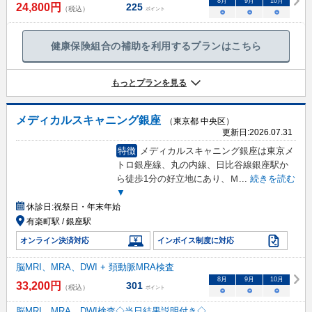
8
月
9
月
10
月
24,800
円
225
（税込）
ポイント
○
○
○
健康保険組合の補助を利用するプランはこちら
もっとプランを見る
メディカルスキャニング銀座
（東京都 中央区）
更新日:
2026.07.31
特徴
メディカルスキャニング銀座は東京メ
トロ銀座線、丸の内線、日比谷線銀座駅か
ら徒歩1分の好立地にあり、Ｍ
...
続きを読む
▼
休診日:
祝祭日・年末年始
有楽町駅 / 銀座駅
オンライン決済対応
インボイス制度に対応
脳MRI、MRA、DWI + 頚動脈MRA検査
8
月
9
月
10
月
33,200
円
301
（税込）
ポイント
○
○
○
脳MRI、MRA、DWI検査◇当日結果説明付き◇