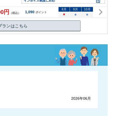
インボイス制度に対応
8
月
9
月
10
月
00
円
1,090
ポイント
（税込）
×
○
○
プランはこちら
2026年06月