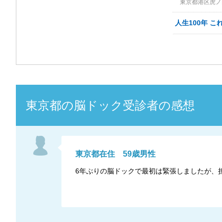
東京都港区虎ノ門
人生100年 
東京都
の
脳ドック
受診者の感想
東京都
在住
59
歳
男性
6年ぶりの脳ドックで最初は緊張しましたが、