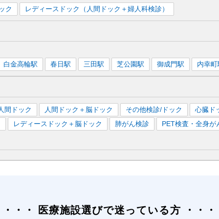
ック
レディースドック（人間ドック＋婦人科検診）
白金高輪
駅
春日
駅
三田
駅
芝公園
駅
御成門
駅
内幸町
人間ドック
人間ドック＋脳ドック
その他検診/ドック
心臓ド
）
レディースドック＋脳ドック
肺がん検診
PET検査・全身が
医療施設選びで迷っている方