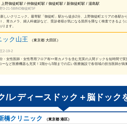
 上野御徒町駅 / 仲御徒町駅 / 御徒町駅 / 新御徒町駅 / 湯島駅
-21-5BINO御徒町5F
開院の新しいクリニック。最寄駅「御徒町」駅から徒歩2分、上野御徒町エリアの各駅か
ＲＩ、胃カメラ、婦人科健診など、受診者様が気になる箇所を隈なく検査できるよう
おります。
ニック山王
（
東京都
大田区
）
-19-2
歩6分・女性医師・女性専用フロア有>>胃カメラを含む充実の人間ドックを短時間で実
コーなど医療機器も充実！1階から5階までの広い医療施設で各領域の担当医師が病
。
ク/レディースドック＋脳ドック
新橋クリニック
（東京都 港区）