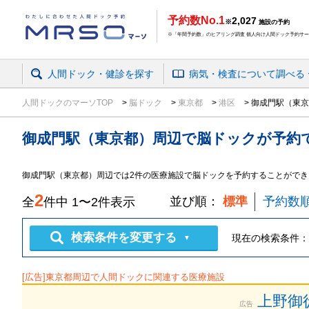
予約数No.1
2,027
※
施設の予約
※「年間予約数」のヒアリング調査 個人向け人間ドック予約サービ
人間ドック・健診を探す
病気・検査
について
調べる
人間ドックのマーソTOP
脳ドック
東京都
港区
御成門駅（東京
御成門駅（東京都）周辺
で
脳ドック
が予約
御成門駅（東京都）周辺では2件の医療施設で脳ドックを予約することができ
2
並び順：
標準
予約数
全
件中
1
〜
2
件表示
検索条件を変更する
現在の検索条件：
▼
[広告]
東京都
周辺で人間ドックに関連する医療施設
上野御
広告