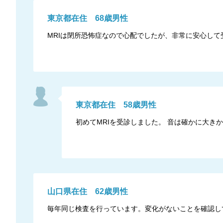
東京都
在住
68
歳
男性
MRIは閉所恐怖症なので心配でしたが、非常に安心して
東京都
在住
58
歳
男性
初めてMRIを受診しました。 音は確かに大
山口県
在住
62
歳
男性
毎年同じ検査を行っています。変化がないことを確認し