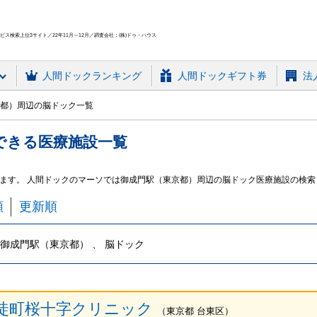
ス検索上位3サイト／22年11月～12月／調査会社：(株)ドゥ・ハウス
人間ドック
ランキング
人間ドックギフト券
法
都）周辺の脳ドック一覧
できる
医療施設
一覧
ます。 人間ドックのマーソでは御成門駅（東京都）周辺の脳ドック医療施設の検索
順
更新順
御成門駅（東京都） 、 脳ドック
徒町桜十字クリニック
（
東京都
台東区
）