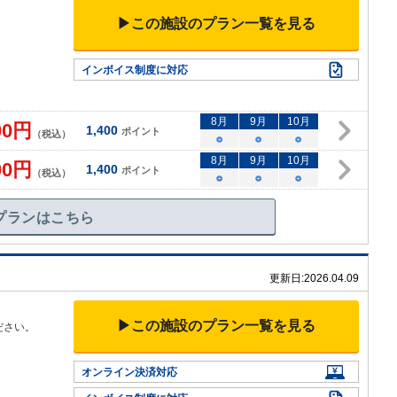
▶この施設のプラン一覧を見る
インボイス制度に対応
8
月
9
月
10
月
00
円
1,400
ポイント
（税込）
○
○
○
8
月
9
月
10
月
00
円
1,400
ポイント
（税込）
○
○
○
プランはこちら
更新日:
2026.04.09
▶この施設のプラン一覧を見る
ださい。
オンライン決済対応