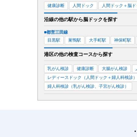
健康診断
人間ドック
人間ドック＋脳ド
沿線の他の駅から
脳ドックを
探す
■都営三田線
目黒
駅
巣鴨
駅
大手町
駅
神保町
駅
港区
の
他の
検査コースから探す
乳がん検診
健康診断
大腸がん検診
レディースドック（人間ドック＋婦人科検診
婦人科検診（乳がん検診、子宮がん検診）