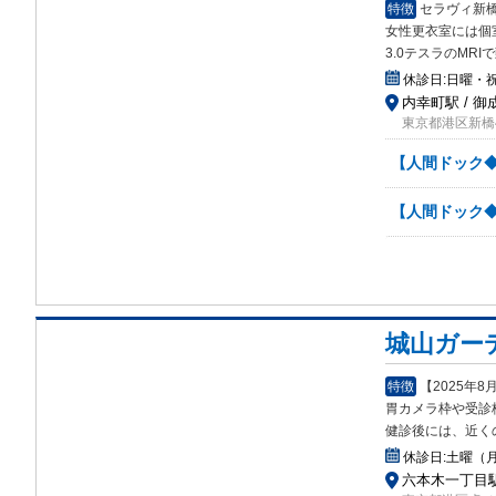
特徴
セラヴィ新
女性更衣室には個
3.0テスラのMR
休診日:
日曜・
内幸町駅 / 御
東京都港区新橋4
【人間ドック
【人間ドック
城山ガー
特徴
【2025年
胃カメラ枠や受診
健診後には、近く
休診日:
土曜（
六本木一丁目駅 