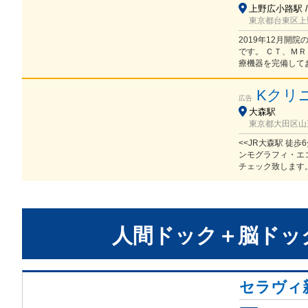
上野広小路駅 /
東京都台東区上野3
2019年12月
です。 ＣＴ、Ｍ
療機器を完備して
Kクリ
広告
大森駅
東京都大田区山王2
<<JR大森駅 徒
ンモグラフィ・エ
チェック致します
人間ドック＋脳ドッ
セラヴィ