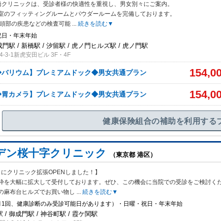
橋クリニックは、受診者様の快適性を重視し、男女別々にご案内。
室のフィッ
ティングルームとパウダールームを完備しております。
Iで頭部の疾患などの検査可能
...
続きを読む▼
祝日・年末年始
成門駅 / 新橋駅 / 汐留駅 / 虎ノ門ヒルズ駅 / 虎ノ門駅
-3-1新虎安田ビル 3F・4F
154,0
◆バリウム】プレミアムドック◆男女共通プラン
154,0
◆胃カメラ】プレミアムドック◆男女共通プラン
健康保険組合の補助を利用する
デン桜十字クリニック
（東京都 港区）
8月にクリニック拡張OPENしました！】
枠を大幅に拡大して受付してお
ります。ぜひ、この機会に当院での受診をご検討く
の麻布台ヒルズでお買い物し
...
続きを読む▼
月1回、健康診断のみ受診可能日があります）・日曜・祝日・年末年始
/ 御成門駅 / 神谷町駅 / 霞ケ関駅