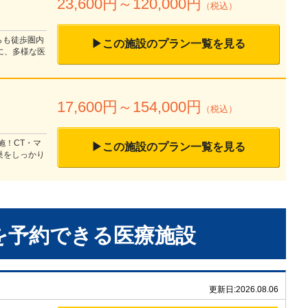
23,600
円～
120,000
円
（税込）
らも徒歩圏内
▶この施設のプラン一覧を見る
に、多様な医
17,600
円～
154,000
円
（税込）
施！CT・マ
▶この施設のプラン一覧を見る
巣をしっかり
を予約できる
医療施設
更新日:
2026.08.06