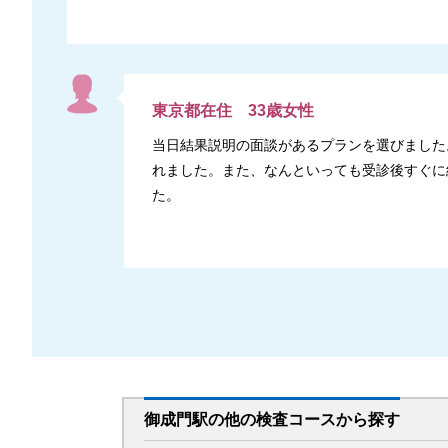
東京都
在住
33
歳
女性
当日結果説明の面談があるプランを選びました
れました。また、なんといっても受診後すぐに
た。
御成門駅
の
他の
検査コースから探す