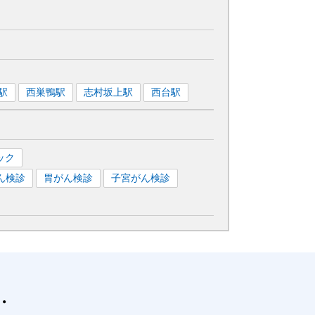
駅
西巣鴨
駅
志村坂上
駅
西台
駅
ック
ん検診
胃がん検診
子宮がん検診