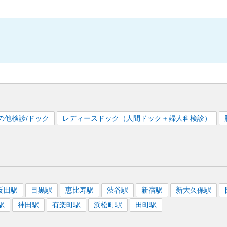
の他検診/ドック
レディースドック（人間ドック＋婦人科検診）
反田
駅
目黒
駅
恵比寿
駅
渋谷
駅
新宿
駅
新大久保
駅
駅
神田
駅
有楽町
駅
浜松町
駅
田町
駅