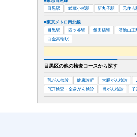
■東急目黒線
目黒
駅
武蔵小杉
駅
新丸子
駅
元住吉
■東京メトロ南北線
目黒
駅
四ツ谷
駅
飯田橋
駅
溜池山王
白金高輪
駅
■都営三田線
目黒区
の
他の
検査コースから探す
目黒
駅
巣鴨
駅
大手町
駅
神保町
駅
乳がん検診
健康診断
大腸がん検診
PET検査・全身がん検診
胃がん検診
子