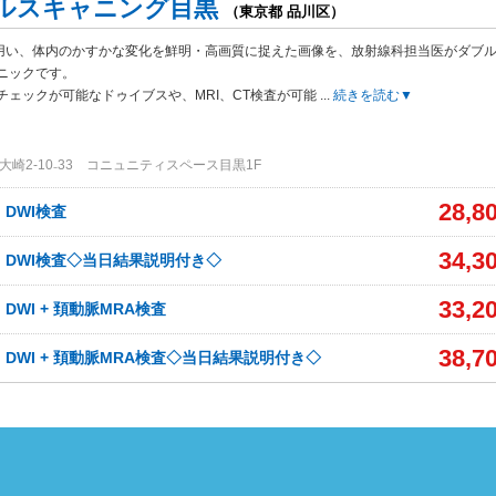
ルスキャニング目黒
（東京都 品川区）
Tを用い、体内のかすかな変化を鮮明・高画質に捉えた画像を、放射線科担当医がダブ
ニックです。
チェックが可能なドゥイブスや、MRI、CT検査が可能
...
続きを読む▼
崎2‐10₋33 コニュニティスペース目黒1F
28,8
、DWI検査
34,3
A、DWI検査◇当日結果説明付き◇
33,2
、DWI + 頚動脈MRA検査
38,7
、DWI + 頚動脈MRA検査◇当日結果説明付き◇