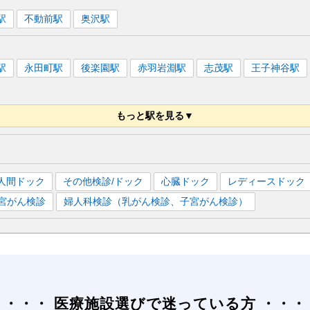
駅
不動前
駅
奥沢
駅
駅
永田町
駅
後楽園
駅
赤羽岩淵
駅
志茂
駅
王子神谷
駅
もっと駅を見る▼
白金高輪
駅
春日
駅
三田
駅
芝公園
駅
御成門
駅
内幸町
人間ドック
その他検診/ドック
心臓ドック
レディースドック
宮がん検診
婦人科検診（乳がん検診、子宮がん検診）
医療施設選びで迷っている方