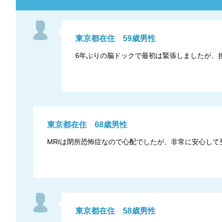
東京都
在住
59
歳
男性
6年ぶりの脳ドックで最初は緊張しましたが、
東京都
在住
68
歳
男性
MRIは閉所恐怖症なので心配でしたが、非常に安心して
東京都
在住
58
歳
男性