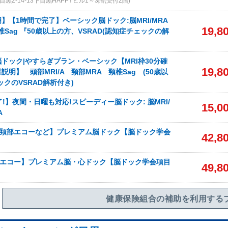
黒2-14-13下目黒HAPPYビル1～3階(受付2階)
】【1時間で完了】ベーシック脳ドック:脳MRI/MRA
19,8
椎Sag 『50歳以上の方、VSRAD(認知症チェックの解
ドック|やすらぎプラン・ベーシック【MRI枠30分確
19,8
明】 頭部MRI/A 頸部MRA 頸椎Sag (50歳以
ックのVSRAD解析付き)
了!】夜間・日曜も対応!スピーディー脳ドック: 脳MRI/
15,0
A
A+頚部エコーなど】プレミアム脳ドック【脳ドック学会
42,8
A+エコー】プレミアム脳・心ドック【脳ドック学会項目
49,8
健康保険組合の補助を利用する