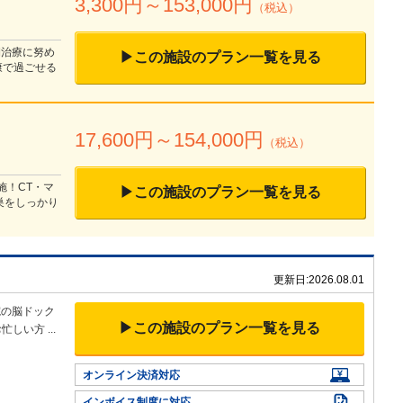
3,300
円～
153,000
円
（税込）
期治療に努め
▶この施設のプラン一覧を見る
康で過ごせる
17,600
円～
154,000
円
（税込）
施！CT・マ
▶この施設のプラン一覧を見る
巣をしっかり
更新日:
2026.08.01
院の脳ドック
▶この施設のプラン一覧を見る
お忙しい方
...
オンライン決済対応
インボイス制度に対応