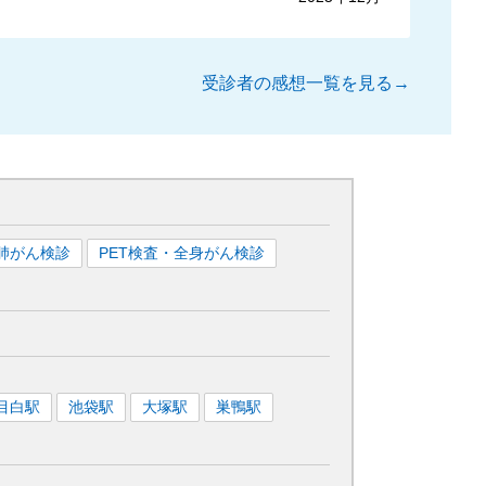
受診者の感想一覧を見る→
肺がん検診
PET検査・全身がん検診
目白
駅
池袋
駅
大塚
駅
巣鴨
駅