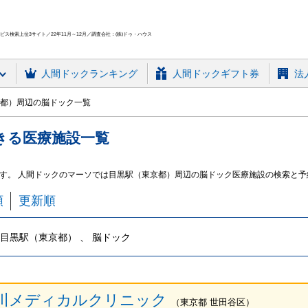
ス検索上位3サイト／22年11月～12月／調査会社：(株)ドゥ・ハウス
人間ドック
ランキング
人間ドックギフト券
法
都）周辺の脳ドック一覧
きる
医療施設
一覧
す。 人間ドックのマーソでは目黒駅（東京都）周辺の脳ドック医療施設の検索と予
順
更新順
目黒駅（東京都） 、 脳ドック
川メディカルクリニック
（
東京都
世田谷区
）