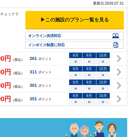
更新日:
2026.07.31
ルチェックで
▶この施設のプラン一覧を見る
オンライン決済対応
インボイス制度に対応
8
月
9
月
10
月
00
円
261
ポイント
（税込）
○
○
○
8
月
9
月
10
月
00
円
311
ポイント
（税込）
○
○
○
8
月
9
月
10
月
00
円
301
ポイント
（税込）
○
○
○
8
月
9
月
10
月
00
円
351
ポイント
（税込）
○
○
○