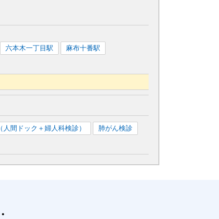
六本木一丁目
駅
麻布十番
駅
駅
西巣鴨
駅
志村坂上
駅
西台
駅
（人間ドック＋婦人科検診）
肺がん検診