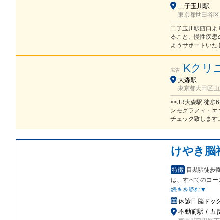
二子玉川駅
東京都世田谷区玉
二子玉川駅西口よ
ること、慢性疾患
ようサポートいた
Kクリ
広告
大森駅
東京都大田区山王2
<<JR大森駅 徒
ンモグラフィ・エ
チェック致します
けやき脳
特徴
目黒駅徒歩
は
、すべてのコー
続きを読む▼
休診日:
脳ドッ
不動前駅 / 五