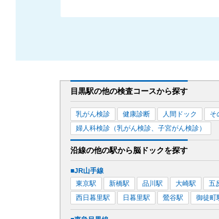
目黒駅
の
他の
検査コースから探す
乳がん検診
健康診断
人間ドック
そ
婦人科検診（乳がん検診、子宮がん検診）
沿線の他の駅から
脳ドックを
探す
■JR山手線
東京
駅
新橋
駅
品川
駅
大崎
駅
五
西日暮里
駅
日暮里
駅
鶯谷
駅
御徒町