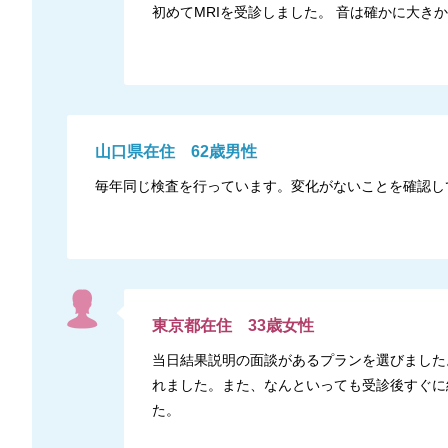
初めてMRIを受診しました。 音は確かに大
山口県
在住
62
歳
男性
毎年同じ検査を行っています。変化がないことを確認し
東京都
在住
33
歳
女性
当日結果説明の面談があるプランを選びました
れました。また、なんといっても受診後すぐに
た。