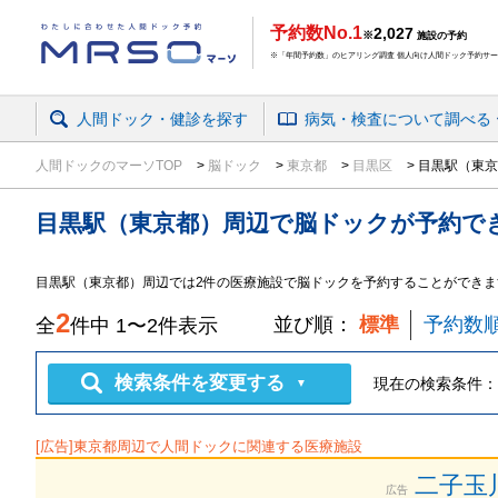
予約数No.1
2,027
※
施設の予約
※「年間予約数」のヒアリング調査 個人向け人間ドック予約サービ
人間ドック・健診を探す
病気・検査
について
調べる
人間ドックのマーソTOP
脳ドック
東京都
目黒区
目黒駅（東京
目黒駅（東京都）周辺
で
脳ドック
が予約で
目黒駅（東京都）周辺では2件の医療施設で脳ドックを予約することができま
2
並び順：
標準
予約数
全
件中
1
〜
2
件表示
検索条件を変更する
現在の検索条件：
▼
[広告]
東京都
周辺で人間ドックに関連する医療施設
二子玉
広告