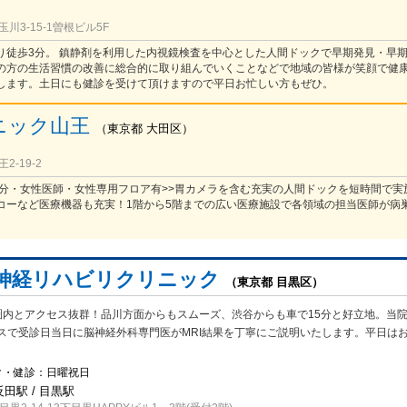
川3-15-1曽根ビル5F
り徒歩3分。 鎮静剤を利用した内視鏡検査を中心とした人間ドックで早期発見・早
の方の生活習慣の改善に総合的に取り組んでいくことなどで地域の皆様が笑顔で健
します。土日にも健診を受けて頂けますので平日お忙しい方もぜひ。
ニック山王
（
東京都
大田区
）
-19-2
歩6分・女性医師・女性専用フロア有>>胃カメラを含む充実の人間ドックを短時間で実
コーなど医療機器も充実！1階から5階までの広い医療施設で各領域の担当医師が病
。
神経リハビリクリニック
（東京都 目黒区）
圏内とアクセス抜群！品川方面からもスムーズ、渋谷からも車で15分と好立地。当
スで受診日当日に脳神経外科専門医がMRI結果を丁寧にご説明いたします。平日は
ク・健診：日曜祝日
反田駅 / 目黒駅