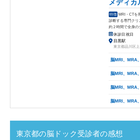
メディカ
特徴
MRI・C
診断する専門クリ
約２時間で全身の
休診日:
祝日
目黒駅
東京都品川区上大
脳MRI、MRA
脳MRI、MR
脳MRI、MRA
脳MRI、MRA
東京都
の
脳ドック
受診者の感想