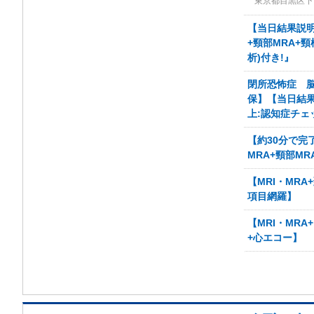
東京都目黒区下目
【当日結果説明
+頸部MRA+頸
析)付き!』
閉所恐怖症 脳
保】【当日結果説
上:認知症チェ
【約30分で完
MRA+頸部MR
【MRI・MR
項目網羅】
【MRI・MR
+心エコー】