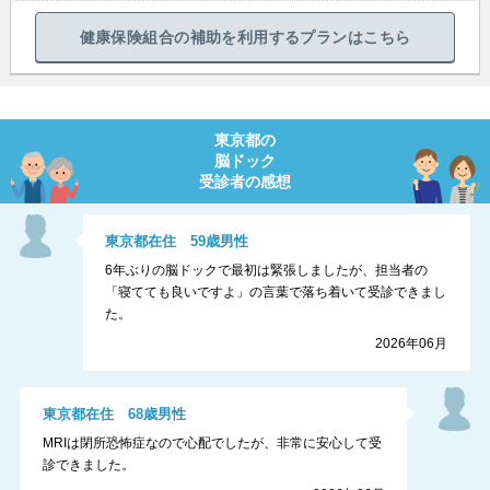
健康保険組合の補助を利用するプランはこちら
東京都
の
脳ドック
受診者の感想
東京都
在住
59
歳
男性
6年ぶりの脳ドックで最初は緊張しましたが、担当者の
「寝てても良いですよ」の言葉で落ち着いて受診できまし
た。
2026年06月
東京都
在住
68
歳
男性
MRIは閉所恐怖症なので心配でしたが、非常に安心して受
診できました。