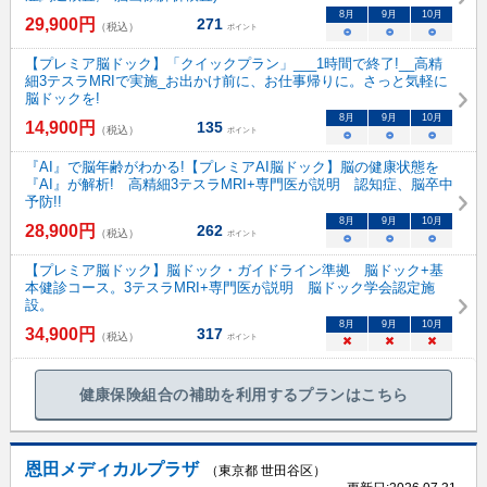
8
月
9
月
10
月
29,900
円
271
（税込）
ポイント
○
○
○
【プレミア脳ドック】「クイックプラン」___1時間で終了!__高精
細3テスラMRIで実施_お出かけ前に、お仕事帰りに。さっと気軽に
脳ドックを!
8
月
9
月
10
月
14,900
円
135
（税込）
ポイント
○
○
○
『AI』で脳年齢がわかる!【プレミアAI脳ドック】脳の健康状態を
『AI』が解析! 高精細3テスラMRI+専門医が説明 認知症、脳卒中
予防!!
8
月
9
月
10
月
28,900
円
262
（税込）
ポイント
○
○
○
【プレミア脳ドック】脳ドック・ガイドライン準拠 脳ドック+基
本健診コース。3テスラMRI+専門医が説明 脳ドック学会認定施
設。
8
月
9
月
10
月
34,900
円
317
（税込）
ポイント
×
×
×
健康保険組合の補助を利用するプランはこちら
恩田メディカルプラザ
（東京都 世田谷区）