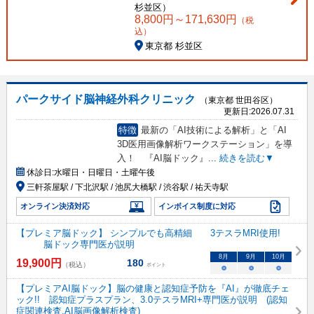
杉並区
）
8,800
円～
171,630
円
（税
込）
東京都 杉並区
パークサイド脳神経外科クリニック
（東京都 世田谷区）
更新日:
2026.07.31
特徴
最新の「AI技術による解析」と「AI
3D医用画像解析ワークステーション」を導
入！ 『AI脳ドック』
...
続きを読む▼
休診日:
水曜日・日曜日・土曜午後
三軒茶屋駅 / 下北沢駅 / 池尻大橋駅 / 渋谷駅 / 祐天寺駅
オンライン決済対応
インボイス制度に対応
【プレミア脳ドック】 シンプルでも高精細 3テスラMRI使用!
脳ドック専門医が説明
8
月
9
月
10
月
19,900
円
180
（税込）
ポイント
○
○
○
【プレミアAI脳ドック】脳の健康と認知症予防を『AI』が徹底チェ
ック!! 認知症プラスプラン、3.0テスラMRI+専門医が説明 (認知
症関連検査,AI脳画像解析検査)