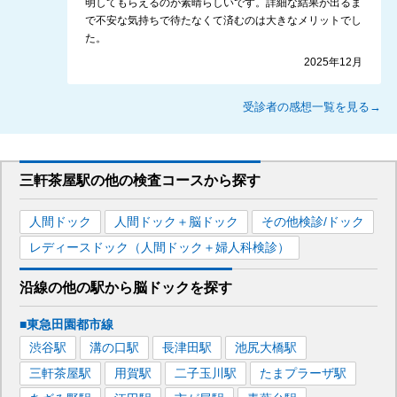
明してもらえるのが素晴らしいです。詳細な結果が出るま
で不安な気持ちで待たなくて済むのは大きなメリットでし
た。
2025年12月
受診者の感想一覧を見る→
三軒茶屋駅
の
他の
検査コースから探す
人間ドック
人間ドック＋脳ドック
その他検診/ドック
レディースドック（人間ドック＋婦人科検診）
沿線の他の駅から
脳ドックを
探す
■東急田園都市線
渋谷
駅
溝の口
駅
長津田
駅
池尻大橋
駅
三軒茶屋
駅
用賀
駅
二子玉川
駅
たまプラーザ
駅