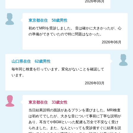
2026年06月
東京都
在住
58
歳
男性
初めてMRIを受診しました。 音は確かに大きかったが、心
の準備ができていたので特に問題はなかった。
2026年06月
山口県
在住
62
歳
男性
毎年同じ検査を行っています。変化がないことを確認して
います。
2026年03月
東京都
在住
33
歳
女性
当日結果説明の面談があるプランを選びました。MRI検査
は初めてでしたが、大きな音について事前に丁寧な説明が
あり、耳当てやBGMといった配慮も万全で不安なく受け
られました。また、なんといっても受診後すぐに結果を説