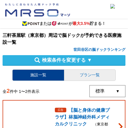
または
が
最大3.5%
貯まる！
三軒茶屋駅（東京都）周辺
で
脳ドック
が予約できる
医療施
設
一覧
世田谷区の脳ドックランキング
検索条件を変更する
▼
施設一覧
プラン一覧
2
全
件中
1
〜
2
件表示
【脳と身体の健康プ
広告
ラザ】林脳神経外科メディ
カルクリニック
（
東京都