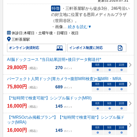
更新日:
2026.07.31
特徴
・三軒茶屋駅から徒歩3分、246号沿い
の好立地に位置する恩田メディカルプラザ
（世田谷区）。
・画像
...
続きを読む▼
休診日:
木曜日・土曜午後・日曜日・祝日
三軒茶屋駅
オンライン決済対応
インボイス制度に対応
AI脳ドックコース *当日結果説明+後日データ郵送付*
8
月
9
月
10
月
29,800
円
270
（税込）
ポイント
○
○
○
パーフェクト人間ドック(胃カメラ+腹部MRI検査)+脳MRI・MRA
8
月
9
月
10
月
75,800
円
689
（税込）
ポイント
○
○
○
【*短時間で検査可能*】シンプル脳ドック(MRI)
8
月
9
月
10
月
16,000
円
145
（税込）
ポイント
○
○
○
【*MRSOのみ掲載プラン*】【*短時間で検査可能*】シンプル脳ド
ック(MRA)
8
月
9
月
10
月
16,000
円
145
（税込）
ポイント
○
○
○