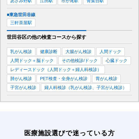
あざみ野
駅
江田
駅
市が尾
駅
青葉台
駅
■東急世田谷線
三軒茶屋
駅
世田谷区
の
他の
検査コースから探す
乳がん検診
健康診断
大腸がん検診
人間ドック
人間ドック＋脳ドック
その他検診/ドック
心臓ドック
レディースドック（人間ドック＋婦人科検診）
肺がん検診
PET検査・全身がん検診
胃がん検診
子宮がん検診
婦人科検診（乳がん検診、子宮がん検診）
医療施設選びで迷っている方