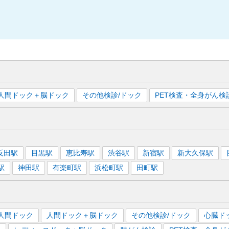
人間ドック＋脳ドック
その他検診/ドック
PET検査・全身がん検
反田
駅
目黒
駅
恵比寿
駅
渋谷
駅
新宿
駅
新大久保
駅
駅
神田
駅
有楽町
駅
浜松町
駅
田町
駅
人間ドック
人間ドック＋脳ドック
その他検診/ドック
心臓ド