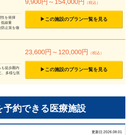
9,900
円～
154,000
円
（税込）
門性を発揮
▶この施設のプラン一覧を見る
・低線量
染防止策を徹
23,600
円～
120,000
円
（税込）
らも徒歩圏内
▶この施設のプラン一覧を見る
に、多様な医
を予約できる
医療施設
更新日:
2026.08.01