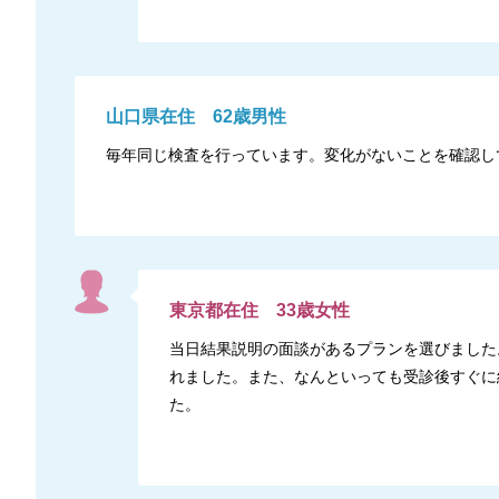
山口県
在住
62
歳
男性
毎年同じ検査を行っています。変化がないことを確認し
東京都
在住
33
歳
女性
当日結果説明の面談があるプランを選びました
れました。また、なんといっても受診後すぐに
た。