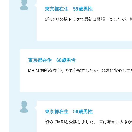
東京都
在住
59
歳
男性
6年ぶりの脳ドックで最初は緊張しましたが、
東京都
在住
68
歳
男性
MRIは閉所恐怖症なので心配でしたが、非常に安心して
東京都
在住
58
歳
男性
初めてMRIを受診しました。 音は確かに大