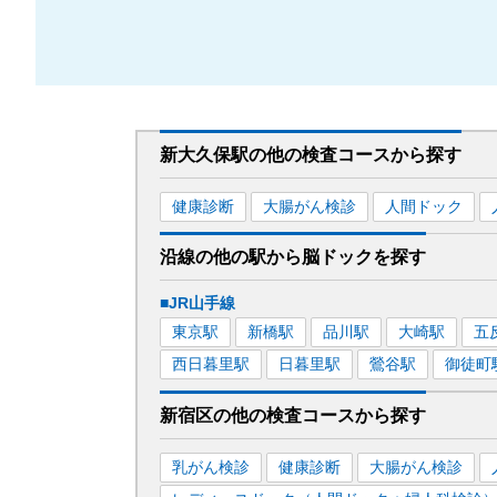
新大久保駅
の
他の
検査コースから探す
健康診断
大腸がん検診
人間ドック
沿線の他の駅から
脳ドックを
探す
■JR山手線
東京
駅
新橋
駅
品川
駅
大崎
駅
五
西日暮里
駅
日暮里
駅
鶯谷
駅
御徒町
新宿区
の
他の
検査コースから探す
乳がん検診
健康診断
大腸がん検診