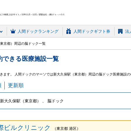
ス検索上位3サイト／22年11月～12月／調査会社：(株)ドゥ・ハウス
人間ドック
ランキング
人間ドックギフト券
法
東京都）周辺の脳ドック一覧
約できる
医療施設
一覧
きます。 人間ドックのマーソでは新大久保駅（東京都）周辺の脳ドック医療施設の
順
更新順
新大久保駅（東京都） 、 脳ドック
際ビルクリニック
（
東京都
港区
）