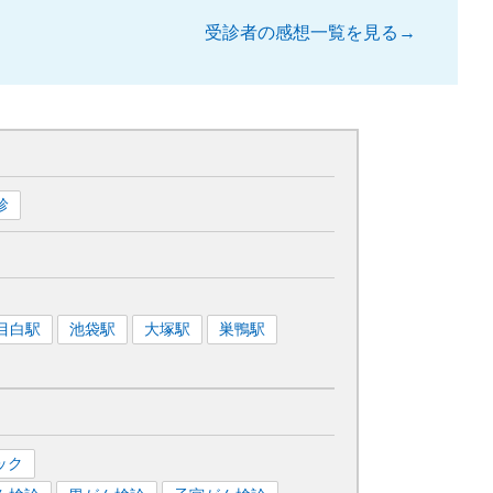
受診者の感想一覧を見る→
診
目白
駅
池袋
駅
大塚
駅
巣鴨
駅
ック