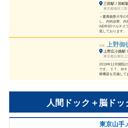
三田駅 / 田町駅
東京都港区三田
＜慶應義塾大学の
し、内科診察、内
AIDR3Dマル
底しております。
上野御
広告
上野広小路駅 /
東京都台東区上野3
2019年12月
です。 ＣＴ、Ｍ
療機器を完備して
人間ドック＋脳ドッ
東京山手