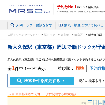
予約数No.1
2,027
※
施設の予約
※「年間予約数」のヒアリング調査 個人向け人間ドック予約サービ
人間ドック・健診を探す
病気・検査
について
調べる
人間ドックのマーソTOP
脳ドック
東京都
新宿区
新大久保駅（
新大久保駅（東京都）周辺
で
脳ドック
が予
新大久保駅（東京都）周辺では1件の医療施設で脳ドックを予約することがで
1
並び順：
標準
予約数
全
件中
1
〜
1
件表示
検索条件を変更する
現在の検索条件：
▼
[広告]
東京都
周辺で人間ドックに関連する医療施設
三田国
広告