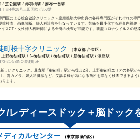
 / 芝公園駅 / 赤羽橋駅 / 麻布十番駅
1丁目4番28号三田国際ビル3階
専門医による総合健診クリニック＞慶應義塾大学出身の各科専門医がそれぞれの専
視鏡検査、画像診断、婦人科診察を行なっています。苦痛を最小化する経鼻内視鏡
チスライスCT・女性婦人科医師による全身の検査が可能です。新型コロナウイルスの感
徒町桜十字クリニック
（
東京都
台東区
）
 上野御徒町駅 / 仲御徒町駅 / 御徒町駅 / 新御徒町駅 / 湯島駅
-21-5BINO御徒町5F
開院の新しいクリニック。最寄駅「御徒町」駅から徒歩2分、上野御徒町エリアの各駅か
ＲＩ、胃カメラ、婦人科健診など、受診者様が気になる箇所を隈なく検査できるよう
おります。
ク/レディースドック＋脳ドック
メディカルセンター
（東京都 新宿区）