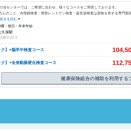
駅の当センターでは、ご希望に合わせ、様々なコースをご用意しております。
ろんのこと、内視鏡検査・胃部レントゲン検査・超音波検査は資格を有する専門医
続きを読む▼
日曜・祝日・年末年始
新大久保駅
町3-22-1
104,5
ック】+脳卒中検査コース
112,7
ック】+全身動脈硬化検査コース
健康保険組合の補助を利用する