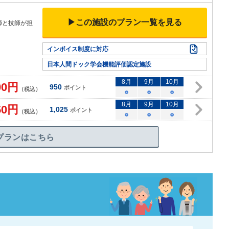
▶この施設のプラン一覧を見る
師と技師が担
インボイス制度に対応
日本人間ドック学会機能評価認定施設
8
月
9
月
10
月
00
円
950
ポイント
（税込）
○
○
○
8
月
9
月
10
月
50
円
1,025
ポイント
（税込）
○
○
○
プランはこちら