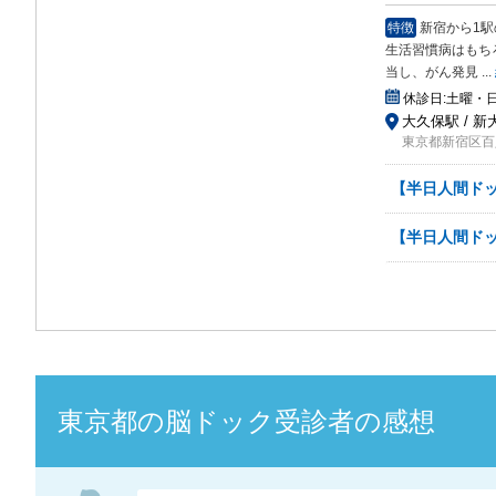
特徴
新宿から1
生活習慣病はもち
当し、がん発見
...
休診日:
土曜・
大久保駅 / 
東京都新宿区百人
【半日人間ド
【半日人間ド
東京都
の
脳ドック
受診者の感想