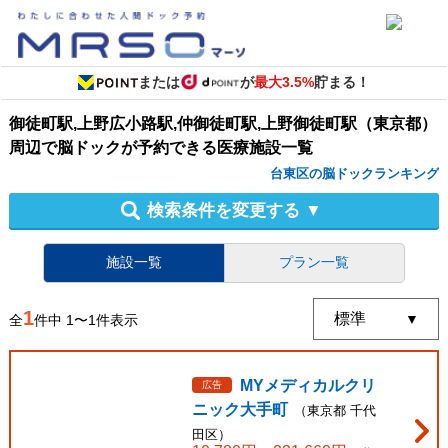
または
が
最大3.5%
貯まる！
御徒町駅,上野広小路駅,仲御徒町駅,上野御徒町駅（東京都）
周辺
で
脳ドック
が予約できる
医療施設
一覧
台東区の脳ドックランキング
検索条件を変更する
▼
施設一覧
プラン一覧
1
全
件中
1
〜
1
件表示
MYメディカルクリ
広告
ニック大手町
（
東京都
千代
田区
）