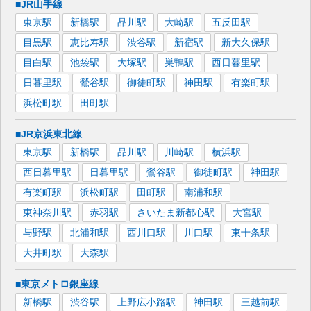
■JR山手線
東京
駅
新橋
駅
品川
駅
大崎
駅
五反田
駅
目黒
駅
恵比寿
駅
渋谷
駅
新宿
駅
新大久保
駅
目白
駅
池袋
駅
大塚
駅
巣鴨
駅
西日暮里
駅
日暮里
駅
鶯谷
駅
御徒町
駅
神田
駅
有楽町
駅
浜松町
駅
田町
駅
■JR京浜東北線
東京
駅
新橋
駅
品川
駅
川崎
駅
横浜
駅
西日暮里
駅
日暮里
駅
鶯谷
駅
御徒町
駅
神田
駅
有楽町
駅
浜松町
駅
田町
駅
南浦和
駅
東神奈川
駅
赤羽
駅
さいたま新都心
駅
大宮
駅
与野
駅
北浦和
駅
西川口
駅
川口
駅
東十条
駅
大井町
駅
大森
駅
■東京メトロ銀座線
新橋
駅
渋谷
駅
上野広小路
駅
神田
駅
三越前
駅