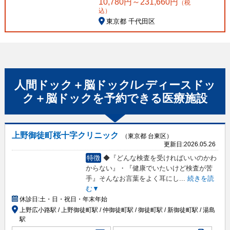
10,780
円～
231,660
円
（税
込）
東京都 千代田区
人間ドック＋脳ドック/レディースドッ
ク＋脳ドック
を予約できる
医療施設
上野御徒町桜十字クリニック
（東京都 台東区）
更新日:
2026.05.26
特徴
◆『どんな検査を受ければいいのかわ
からない』・『健康でいたいけど検査が苦
手』そんなお言葉をよく耳にし
...
続きを読
む▼
休診日:
土・日・祝日・年末年始
上野広小路駅 / 上野御徒町駅 / 仲御徒町駅 / 御徒町駅 / 新御徒町駅 / 湯島
駅