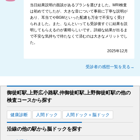
当日結果説明の面談があるプランを選びました。MRI検査
は初めてでしたが、大きな音について事前に丁寧な説明が
あり、耳当てやBGMといった配慮も万全で不安なく受け
られました。また、なんといっても受診後すぐに結果を説
明してもらえるのが素晴らしいです。詳細な結果が出るま
で不安な気持ちで待たなくて済むのは大きなメリットでし
た。
2025年12月
受診者の感想一覧を見る→
御徒町駅,上野広小路駅,仲御徒町駅,上野御徒町駅
の
他の
検査コースから探す
健康診断
人間ドック
人間ドック＋脳ドック
沿線の他の駅から
脳ドックを
探す