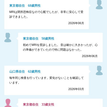
東京都
在住
68
歳
男性
MRIは閉所恐怖症なので心配でしたが、非常に安心して受
診できました。
2026年06月
東京都
在住
58
歳
男性
初めてMRIを受診しました。 音は確かに大きかったが、心
の準備ができていたので特に問題はなかった。
2026年06月
山口県
在住
62
歳
男性
毎年同じ検査を行っています。変化がないことを確認して
います。
2026年03月
東京都
在住
33
歳
女性