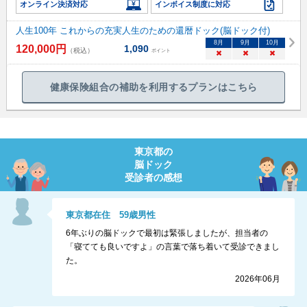
オンライン決済対応
インボイス制度に対応
人生100年 これからの充実人生のための還暦ドック(脳ドック付)
8
月
9
月
10
月
120,000
円
1,090
（税込）
ポイント
×
×
×
健康保険組合の補助を利用するプランはこちら
東京都
の
脳ドック
受診者の感想
東京都
在住
59
歳
男性
6年ぶりの脳ドックで最初は緊張しましたが、担当者の
「寝てても良いですよ」の言葉で落ち着いて受診できまし
た。
2026年06月