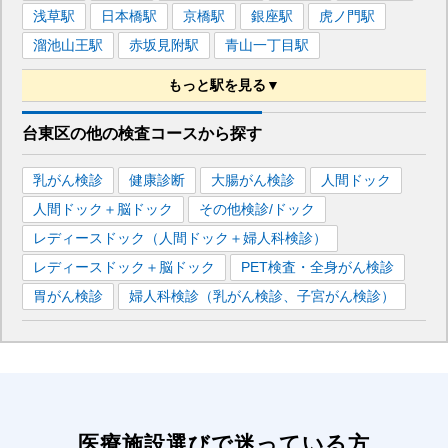
浅草
駅
日本橋
駅
京橋
駅
銀座
駅
虎ノ門
駅
溜池山王
駅
赤坂見附
駅
青山一丁目
駅
もっと駅を見る▼
■東京メトロ日比谷線
台東区
の
他の
検査コースから探す
恵比寿
駅
仲御徒町
駅
南千住
駅
八丁堀
駅
乳がん検診
健康診断
大腸がん検診
人間ドック
中目黒
駅
銀座
駅
虎ノ門ヒルズ
駅
霞ケ関
駅
人間ドック＋脳ドック
その他検診/ドック
人形町
駅
神谷町
駅
六本木
駅
レディースドック（人間ドック＋婦人科検診）
■都営大江戸線
レディースドック＋脳ドック
PET検査・全身がん検診
新宿
駅
上野御徒町
駅
飯田橋
駅
両国
駅
練馬
駅
胃がん検診
婦人科検診（乳がん検診、子宮がん検診）
青山一丁目
駅
六本木
駅
麻布十番
駅
東新宿
駅
都庁前
駅
新宿西口
駅
若松河田
駅
春日
駅
新御徒町
駅
勝どき
駅
汐留
駅
大門
駅
赤羽橋
駅
国立競技場
駅
新江古田
駅
医療施設選びで迷っている方