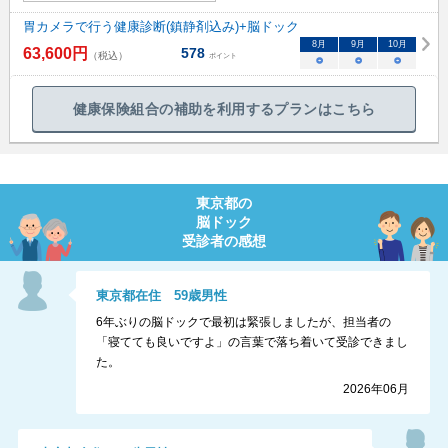
胃カメラで行う健康診断(鎮静剤込み)+脳ドック
8
月
9
月
10
月
63,600
円
578
（税込）
ポイント
○
○
○
健康保険組合の補助を利用するプランはこちら
東京都
の
脳ドック
受診者の感想
東京都
在住
59
歳
男性
6年ぶりの脳ドックで最初は緊張しましたが、担当者の
「寝てても良いですよ」の言葉で落ち着いて受診できまし
た。
2026年06月