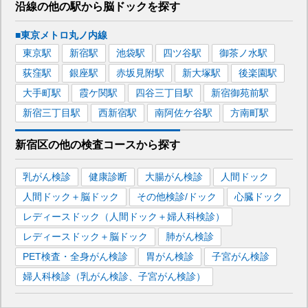
沿線の他の駅から
脳ドックを
探す
■東京メトロ丸ノ内線
東京
駅
新宿
駅
池袋
駅
四ツ谷
駅
御茶ノ水
駅
荻窪
駅
銀座
駅
赤坂見附
駅
新大塚
駅
後楽園
駅
大手町
駅
霞ケ関
駅
四谷三丁目
駅
新宿御苑前
駅
新宿三丁目
駅
西新宿
駅
南阿佐ケ谷
駅
方南町
駅
新宿区
の
他の
検査コースから探す
乳がん検診
健康診断
大腸がん検診
人間ドック
人間ドック＋脳ドック
その他検診/ドック
心臓ドック
レディースドック（人間ドック＋婦人科検診）
レディースドック＋脳ドック
肺がん検診
PET検査・全身がん検診
胃がん検診
子宮がん検診
婦人科検診（乳がん検診、子宮がん検診）