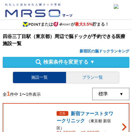
または
が
最大3.5%
貯まる！
四谷三丁目駅（東京都）周辺
で
脳ドック
が予約できる
医療
施設
一覧
新宿区の脳ドックランキング
検索条件を変更する
▼
施設一覧
プラン一覧
1
全
件中
1
〜
1
件表示
新宿ファーストタワ
広告
ークリニック
（
東京都
新宿
区
）