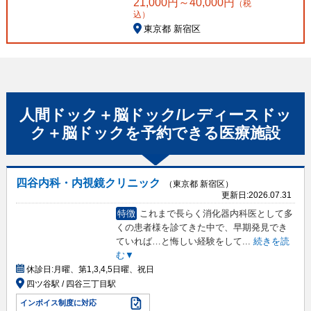
21,000
円～
40,000
円
（税
込）
東京都 新宿区
人間ドック＋脳ドック/レディースドッ
ク＋脳ドック
を予約できる
医療施設
四谷内科・内視鏡クリニック
（東京都 新宿区）
更新日:
2026.07.31
特徴
これまで長らく消化器内科医として多
くの患者様を診てきた中で、早期発見でき
ていれば…と悔しい経験をして
...
続きを読
む▼
休診日:
月曜、第1,3,4,5日曜、祝日
四ツ谷駅 / 四谷三丁目駅
インボイス制度に対応