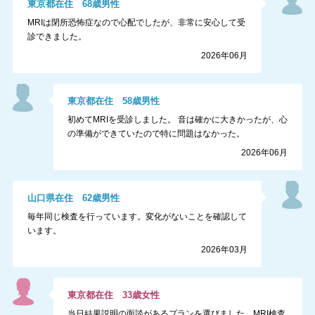
東京都
在住
68
歳
男性
MRIは閉所恐怖症なので心配でしたが、非常に安心して受
診できました。
2026年06月
東京都
在住
58
歳
男性
初めてMRIを受診しました。 音は確かに大きかったが、心
の準備ができていたので特に問題はなかった。
2026年06月
山口県
在住
62
歳
男性
毎年同じ検査を行っています。変化がないことを確認して
います。
2026年03月
東京都
在住
33
歳
女性
当日結果説明の面談があるプランを選びました。MRI検査