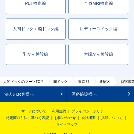
PET検査編
全身MRI検査編
人間ドック＋脳ドック編
レディースドック編
乳がん検診編
大腸がん検診編
人間ドックのマーソTOP
脳ドック
東京都
新宿区
新宿御
法人のお客様へ
医療施設様へ
マーソについて
利用規約
プライバシーポリシー
特定商取引法に基づく表記
お問い合わせ
会社概要
掲載について
サイトマップ