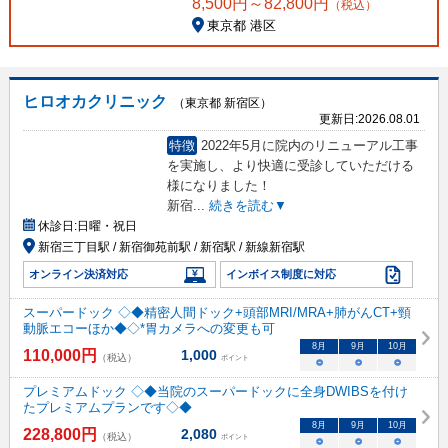
8,500
円～
82,800
円
（税込）
東京都 港区
ヒロオカクリニック
（東京都 新宿区）
更新日:
2026.08.01
特徴
2022年5月に院内のリニューアル工事
を実施し、より快適に受診していただける
様になりました！
新宿
...
続きを読む▼
休診日:
日曜・祝日
新宿三丁目駅 / 新宿御苑前駅 / 新宿駅 / 新線新宿駅
オンライン決済対応
インボイス制度に対応
スーパードック ◇◆精密人間ドック+頭部MRI/MRA+肺がんCT+頸
動脈エコーほか◆◇*胃カメラへの変更も可
8
月
9
月
10
月
110,000
円
1,000
（税込）
ポイント
○
○
○
プレミアムドック ◇◆当院のスーパードックに全身DWIBSを付け
たプレミアムプランです◇◆
8
月
9
月
10
月
228,800
円
2,080
（税込）
ポイント
○
○
○