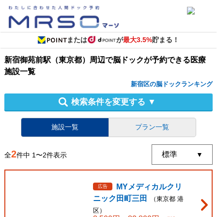
または
が
最大3.5%
貯まる！
新宿御苑前駅（東京都）周辺
で
脳ドック
が予約できる
医療
施設
一覧
新宿区の脳ドックランキング
検索条件を変更する
▼
施設一覧
プラン一覧
2
全
件中
1
〜
2
件表示
MYメディカルクリ
広告
ニック田町三田
（
東京都
港
区
）