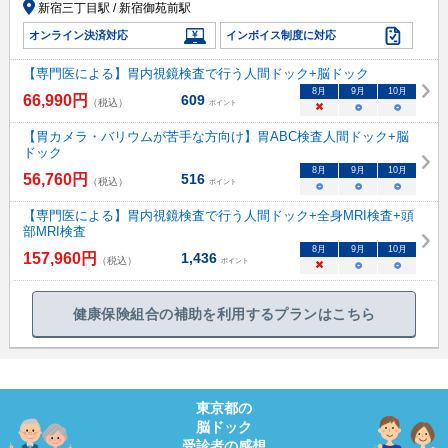
新宿三丁目駅 / 新宿御苑前駅
オンライン決済対応
インボイス制度に対応
【専門医による】胃内視鏡検査で行う人間ドック+脳ドック
8
月
9
月
10
月
66,990
円
609
（税込）
ポイント
×
○
○
【胃カメラ・バリウムが苦手な方向け】胃ABC検査人間ドック+脳
ドック
8
月
9
月
10
月
56,760
円
516
（税込）
ポイント
○
○
○
【専門医による】胃内視鏡検査で行う人間ドック+全身MRI検査+頭
部MRI検査
8
月
9
月
10
月
157,960
円
1,436
（税込）
ポイント
×
○
○
健康保険組合の補助を利用するプランはこちら
東京都
の
脳ドック
受診者の感想