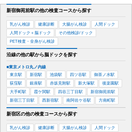
新宿御苑前駅
の
他の
検査コースから探す
乳がん検診
健康診断
大腸がん検診
人間ドック
人間ドック＋脳ドック
その他検診/ドック
PET検査・全身がん検診
沿線の他の駅から
脳ドックを
探す
■東京メトロ丸ノ内線
東京
駅
新宿
駅
池袋
駅
四ツ谷
駅
御茶ノ水
駅
荻窪
駅
銀座
駅
赤坂見附
駅
新大塚
駅
後楽園
駅
大手町
駅
霞ケ関
駅
四谷三丁目
駅
新宿御苑前
駅
新宿三丁目
駅
西新宿
駅
南阿佐ケ谷
駅
方南町
駅
新宿区
の
他の
検査コースから探す
乳がん検診
健康診断
大腸がん検診
人間ドック