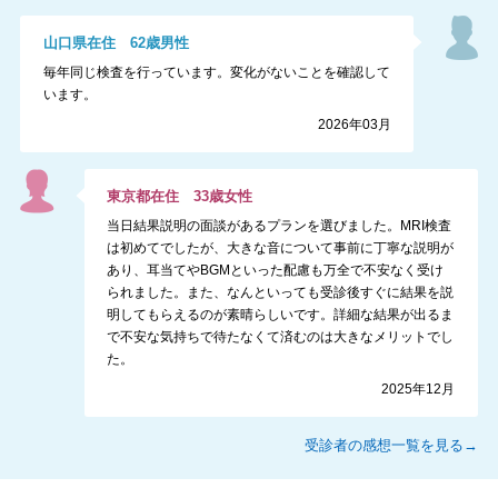
山口県
在住
62
歳
男性
毎年同じ検査を行っています。変化がないことを確認して
います。
2026年03月
東京都
在住
33
歳
女性
当日結果説明の面談があるプランを選びました。MRI検査
は初めてでしたが、大きな音について事前に丁寧な説明が
あり、耳当てやBGMといった配慮も万全で不安なく受け
られました。また、なんといっても受診後すぐに結果を説
明してもらえるのが素晴らしいです。詳細な結果が出るま
で不安な気持ちで待たなくて済むのは大きなメリットでし
た。
2025年12月
受診者の感想一覧を見る→