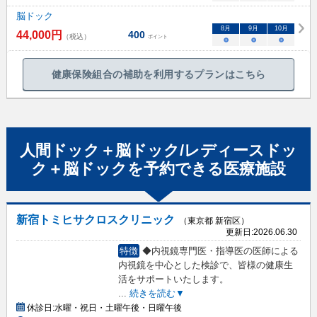
脳ドック
8
月
9
月
10
月
44,000
円
400
（税込）
ポイント
○
○
○
健康保険組合の補助を利用するプランはこちら
人間ドック＋脳ドック/レディースドッ
ク＋脳ドック
を予約できる
医療施設
新宿トミヒサクロスクリニック
（東京都 新宿区）
更新日:
2026.06.30
特徴
◆内視鏡専門医・指導医の医師による
内視鏡を中心とした検診で、皆様の健康生
活をサポートいたします。
...
続きを読む▼
休診日:
水曜・祝日・土曜午後・日曜午後