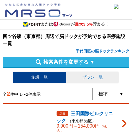
または
が
最大3.5%
貯まる！
四ツ谷駅（東京都）周辺
で
脳ドック
が予約できる
医療施設
一覧
千代田区の脳ドックランキング
検索条件を変更する
▼
施設一覧
プラン一覧
2
全
件中
1
〜
2
件表示
三田国際ビルクリニ
広告
ック
（
東京都
港区
）
9,900
円～
154,000
円
（税
込）