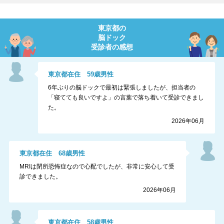
東京都
の
脳ドック
受診者の感想
東京都
在住
59
歳
男性
6年ぶりの脳ドックで最初は緊張しましたが、担当者の
「寝てても良いですよ」の言葉で落ち着いて受診できまし
た。
2026年06月
東京都
在住
68
歳
男性
MRIは閉所恐怖症なので心配でしたが、非常に安心して受
診できました。
2026年06月
東京都
在住
58
歳
男性