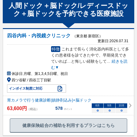
人間ドック＋脳ドック/レディースドッ
ク＋脳ドック
を予約できる
医療施設
四谷内科・内視鏡クリニック
（東京都 新宿区）
更新日:
2026.07.31
特徴
これまで長らく消化器内科医として多
くの患者様を診てきた中で、早期発見でき
ていれば…と悔しい経験をして
...
続きを読
む▼
休診日:
月曜、第1,3,4,5日曜、祝日
四ツ谷駅 / 四谷三丁目駅
インボイス制度に対応
胃カメラで行う健康診断(鎮静剤込み)+脳ドック
8
月
9
月
10
月
63,600
円
578
（税込）
ポイント
○
○
○
健康保険組合の補助を利用するプランはこちら