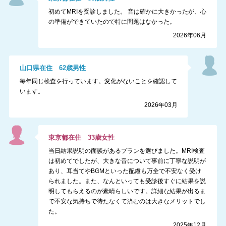
初めてMRIを受診しました。 音は確かに大きかったが、心
の準備ができていたので特に問題はなかった。
2026年06月
山口県
在住
62
歳
男性
毎年同じ検査を行っています。変化がないことを確認して
います。
2026年03月
東京都
在住
33
歳
女性
当日結果説明の面談があるプランを選びました。MRI検査
は初めてでしたが、大きな音について事前に丁寧な説明が
あり、耳当てやBGMといった配慮も万全で不安なく受け
られました。また、なんといっても受診後すぐに結果を説
明してもらえるのが素晴らしいです。詳細な結果が出るま
で不安な気持ちで待たなくて済むのは大きなメリットでし
た。
2025年12月