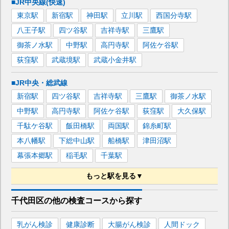
■JR中央線(快速)
東京
駅
新宿
駅
神田
駅
立川
駅
西国分寺
駅
八王子
駅
四ツ谷
駅
吉祥寺
駅
三鷹
駅
御茶ノ水
駅
中野
駅
高円寺
駅
阿佐ケ谷
駅
荻窪
駅
武蔵境
駅
武蔵小金井
駅
■JR中央・総武線
新宿
駅
四ツ谷
駅
吉祥寺
駅
三鷹
駅
御茶ノ水
駅
中野
駅
高円寺
駅
阿佐ケ谷
駅
荻窪
駅
大久保
駅
千駄ケ谷
駅
飯田橋
駅
両国
駅
錦糸町
駅
本八幡
駅
下総中山
駅
船橋
駅
津田沼
駅
幕張本郷
駅
稲毛
駅
千葉
駅
もっと駅を見る▼
■東京メトロ丸ノ内線
千代田区
の
他の
検査コースから探す
東京
駅
新宿
駅
池袋
駅
四ツ谷
駅
御茶ノ水
駅
乳がん検診
健康診断
大腸がん検診
人間ドック
荻窪
駅
銀座
駅
赤坂見附
駅
新大塚
駅
後楽園
駅