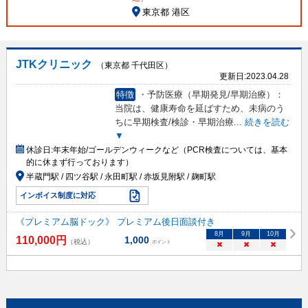
東京都 港区
JTKクリニック
（東京都 千代田区）
更新日:
2023.04.28
特徴
・予防医療（早期発見/早期治療）：
当院は、健康寿命を延ばすため、未病のう
ちに早期検査/検診・早期治療
...
続きを読む
▼
休診日:
年末年始/ゴールデンウィークなど（PCR検査については、基本
的に休まず行っております）
半蔵門駅 / 四ツ谷駅 / 永田町駅 / 赤坂見附駅 / 麹町駅
インボイス制度に対応
《プレミアム脳ドック》 プレミアム後日面談付き
8
月
9
月
10
月
110,000
円
1,000
（税込）
ポイント
×
×
×