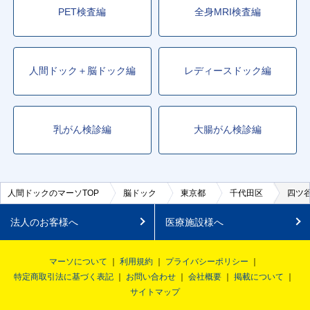
PET検査編
全身MRI検査編
人間ドック＋脳ドック編
レディースドック編
乳がん検診編
大腸がん検診編
人間ドックのマーソTOP
脳ドック
東京都
千代田区
四ツ
法人のお客様へ
医療施設様へ
マーソについて
利用規約
プライバシーポリシー
特定商取引法に基づく表記
お問い合わせ
会社概要
掲載について
サイトマップ