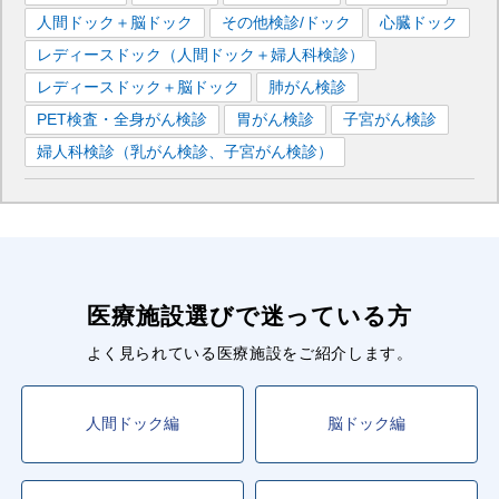
人間ドック＋脳ドック
その他検診/ドック
心臓ドック
大手町
駅
霞ケ関
駅
四谷三丁目
駅
新宿御苑前
駅
レディースドック（人間ドック＋婦人科検診）
新宿三丁目
駅
西新宿
駅
南阿佐ケ谷
駅
方南町
駅
レディースドック＋脳ドック
肺がん検診
■東京メトロ南北線
PET検査・全身がん検診
胃がん検診
子宮がん検診
目黒
駅
四ツ谷
駅
飯田橋
駅
溜池山王
駅
婦人科検診（乳がん検診、子宮がん検診）
永田町
駅
後楽園
駅
赤羽岩淵
駅
志茂
駅
王子神谷
駅
六本木一丁目
駅
麻布十番
駅
白金高輪
駅
医療施設選びで迷っている方
よく見られている医療施設をご紹介します。
人間ドック編
脳ドック編