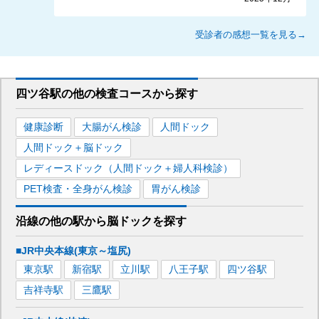
受診者の感想一覧を見る→
四ツ谷駅
の
他の
検査コースから探す
健康診断
大腸がん検診
人間ドック
人間ドック＋脳ドック
レディースドック（人間ドック＋婦人科検診）
PET検査・全身がん検診
胃がん検診
沿線の他の駅から
脳ドックを
探す
■JR中央本線(東京～塩尻)
東京
駅
新宿
駅
立川
駅
八王子
駅
四ツ谷
駅
吉祥寺
駅
三鷹
駅