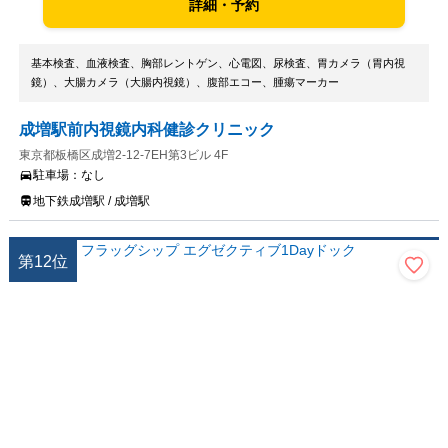
詳細・予約
基本検査、血液検査、胸部レントゲン、心電図、尿検査、胃カメラ（胃内視
鏡）、大腸カメラ（大腸内視鏡）、腹部エコー、腫瘍マーカー
成増駅前内視鏡内科健診クリニック
東京都板橋区成増2-12-7EH第3ビル 4F
駐車場：
なし
地下鉄成増駅 / 成増駅
第
12
位