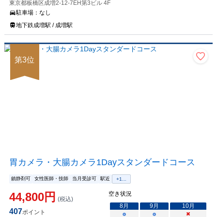
東京都板橋区成増2-12-7EH第3ビル 4F
駐車場：
なし
地下鉄成増駅 / 成増駅
第
3
位
胃カメラ・大腸カメラ1Dayスタンダードコース
鎮静剤可
女性医師・技師
当月受診可
駅近
+
1
...
44,800
円
空き状況
(税込)
8
月
9
月
10
月
407
ポイント
○
○
×