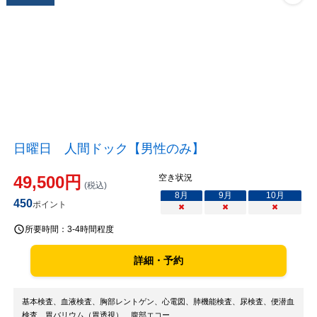
日曜日 人間ドック【男性のみ】
49,500
円
空き状況
(税込)
8
月
9
月
10
月
450
ポイント
×
×
×
所要時間：
3-4時間程度
詳細・予約
基本検査、血液検査、胸部レントゲン、心電図、肺機能検査、尿検査、便潜血
検査、胃バリウム（胃透視）、腹部エコー