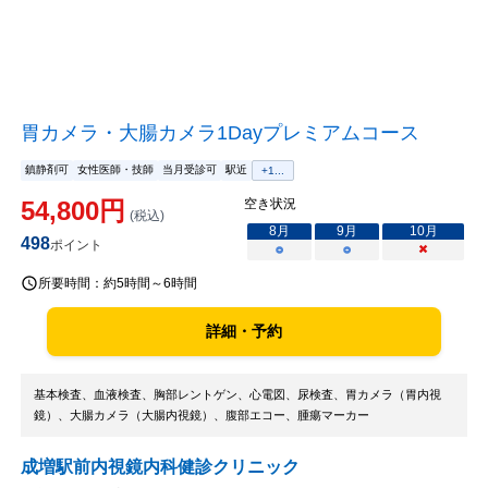
胃カメラ・大腸カメラ1Dayプレミアムコース
鎮静剤可
女性医師・技師
当月受診可
駅近
+
1
...
54,800
円
空き状況
(税込)
8
月
9
月
10
月
498
ポイント
○
○
×
所要時間：
約5時間～6時間
詳細・予約
基本検査、血液検査、胸部レントゲン、心電図、尿検査、胃カメラ（胃内視
鏡）、大腸カメラ（大腸内視鏡）、腹部エコー、腫瘍マーカー
成増駅前内視鏡内科健診クリニック