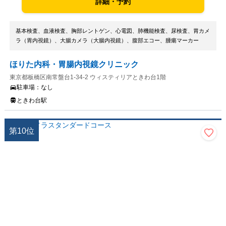
詳細・予約
基本検査、血液検査、胸部レントゲン、心電図、肺機能検査、尿検査、胃カメ
ラ（胃内視鏡）、大腸カメラ（大腸内視鏡）、腹部エコー、腫瘍マーカー
ほりた内科・胃腸内視鏡クリニック
東京都板橋区南常盤台1-34-2 ウィスティリアときわ台1階
駐車場：
なし
ときわ台駅
第
10
位