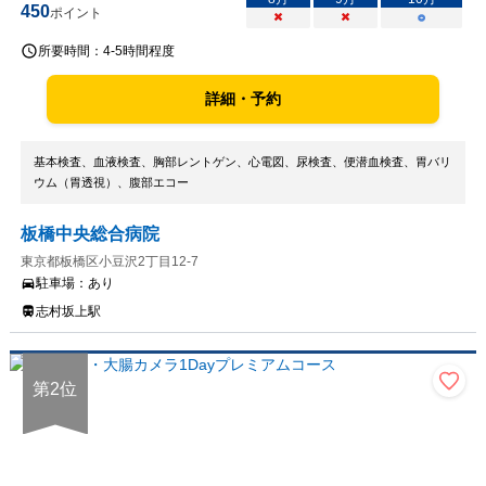
450
ポイント
×
×
○
所要時間：
4-5時間程度
詳細・予約
基本検査、血液検査、胸部レントゲン、心電図、尿検査、便潜血検査、胃バリ
ウム（胃透視）、腹部エコー
板橋中央総合病院
東京都板橋区小豆沢2丁目12-7
駐車場：
あり
志村坂上駅
第
2
位