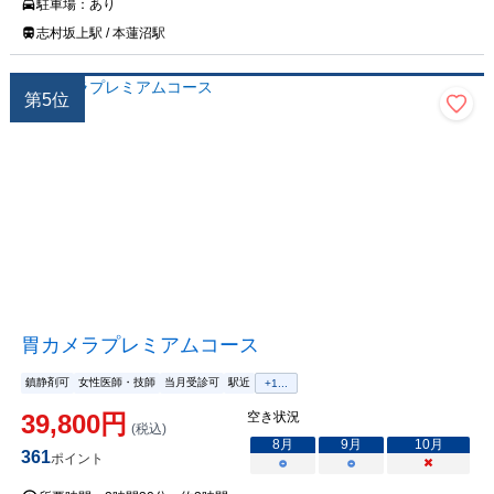
駐車場：
あり
志村坂上駅 / 本蓮沼駅
第
5
位
胃カメラプレミアムコース
鎮静剤可
女性医師・技師
当月受診可
駅近
+
1
...
39,800
円
空き状況
(税込)
8
月
9
月
10
月
361
ポイント
○
○
×