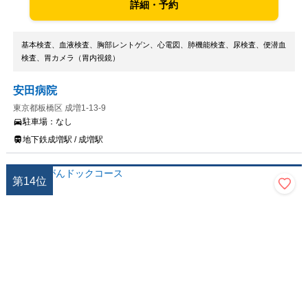
詳細・予約
基本検査、血液検査、胸部レントゲン、心電図、肺機能検査、尿検査、便潜血
検査、胃カメラ（胃内視鏡）
安田病院
東京都板橋区 成増1-13-9
駐車場：
なし
地下鉄成増駅 / 成増駅
第
14
位