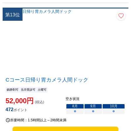
第
13
位
Cコース日帰り胃カメラ人間ドック
鎮静剤可
当月受診可
土曜可
52,000
円
空き状況
(税込)
8
月
9
月
10
月
472
ポイント
○
○
○
所要時間：
1.5時間以上～2時間未満