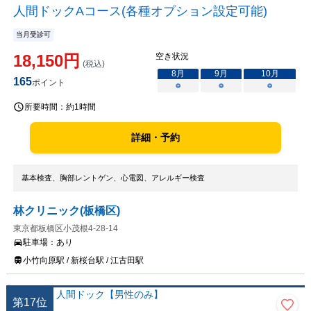
人間ドックAコース(各種オプション設定可能)
当月受診可
18,150
円
空き状況
(税込)
8
月
9
月
10
月
165
ポイント
○
○
○
所要時間：
約1時間
詳細・予約
基本検査、胸部レントゲン、心電図、アレルギー検査
林クリニック(板橋区)
東京都板橋区小茂根4-28-14
駐車場：
あり
小竹向原駅 / 新桜台駅 / 江古田駅
第
17
位