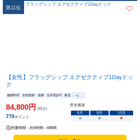
第
11
位
【女性】フラッグシップ エグゼクティブ1Dayドッ
ク
鎮静剤可
女性医師・技師
当月受診可
駅近
+
2
...
84,800
円
空き状況
(税込)
8
月
9
月
10
月
770
ポイント
○
○
×
所要時間：
約5時間～6時間