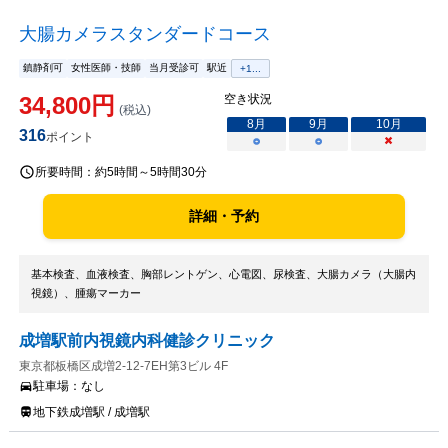
大腸カメラスタンダードコース
鎮静剤可
女性医師・技師
当月受診可
駅近
+
1
...
34,800
円
空き状況
(税込)
8
月
9
月
10
月
316
ポイント
○
○
×
所要時間：
約5時間～5時間30分
詳細・予約
基本検査、血液検査、胸部レントゲン、心電図、尿検査、大腸カメラ（大腸内
視鏡）、腫瘍マーカー
成増駅前内視鏡内科健診クリニック
東京都板橋区成増2-12-7EH第3ビル 4F
駐車場：
なし
地下鉄成増駅 / 成増駅