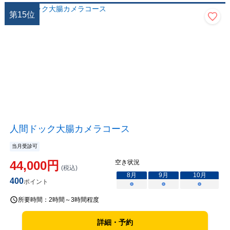
第
15
位
人間ドック大腸カメラコース
当月受診可
44,000
円
空き状況
(税込)
8
月
9
月
10
月
400
ポイント
○
○
○
所要時間：
2時間～3時間程度
詳細・予約