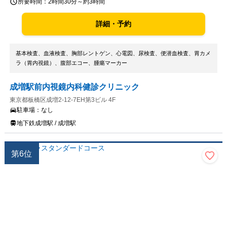
所要時間：
2時間30分～約3時間
詳細・予約
基本検査、血液検査、胸部レントゲン、心電図、尿検査、便潜血検査、胃カメ
ラ（胃内視鏡）、腹部エコー、腫瘍マーカー
成増駅前内視鏡内科健診クリニック
東京都板橋区成増2-12-7EH第3ビル 4F
駐車場：
なし
地下鉄成増駅 / 成増駅
第
6
位