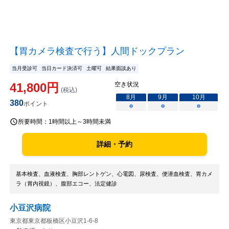
【胃カメラ検査で行う】人間ドックプラン
当月受診可
当日カード決済可
土曜可
結果面談あり
41,800
円
空き状況
(税込)
8
月
9
月
10
月
380
ポイント
○
○
○
所要時間：
1時間以上～3時間未満
詳細・予約
基本検査、血液検査、胸部レントゲン、心電図、尿検査、便潜血検査、胃カメ
ラ（胃内視鏡）、腹部エコー、法定健診
小豆沢病院
東京都東京都板橋区小豆沢1-6-8