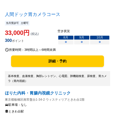
人間ドック胃カメラコース
当月受診可
土曜可
33,000
円
空き状況
(税込)
8
月
9
月
10
月
300
ポイント
○
○
○
所要時間：
3時間以上～6時間未満
詳細・予約
基本検査、血液検査、胸部レントゲン、心電図、肺機能検査、尿検査、胃カメ
ラ（胃内視鏡）
ほりた内科・胃腸内視鏡クリニック
東京都板橋区南常盤台1-34-2 ウィスティリアときわ台1階
駐車場：
なし
ときわ台駅