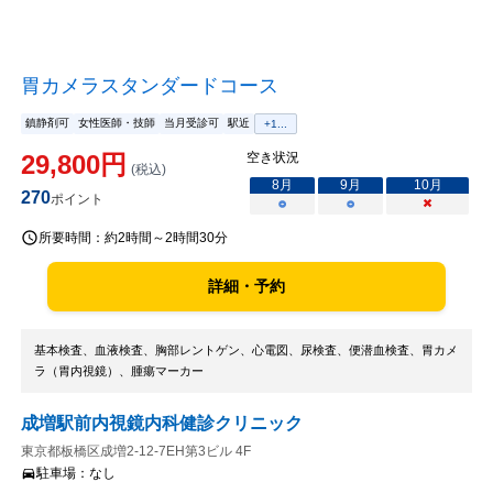
胃カメラスタンダードコース
鎮静剤可
女性医師・技師
当月受診可
駅近
+
1
...
29,800
円
空き状況
(税込)
8
月
9
月
10
月
270
ポイント
○
○
×
所要時間：
約2時間～2時間30分
詳細・予約
基本検査、血液検査、胸部レントゲン、心電図、尿検査、便潜血検査、胃カメ
ラ（胃内視鏡）、腫瘍マーカー
成増駅前内視鏡内科健診クリニック
東京都板橋区成増2-12-7EH第3ビル 4F
駐車場：
なし