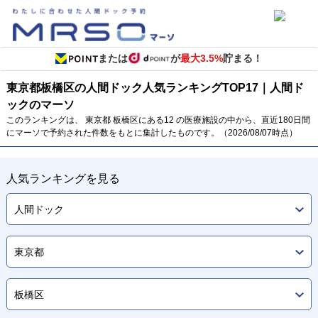
または
が
最大3.5%
貯まる！
東京都
板橋区の人間ドック
人気ランキング
TOP
17
｜人間ド
ックのマーソ
このランキングは、 東京都 板橋区にある12 の医療施設の中から、直近180日間
にマーソで予約された件数をもとに集計したものです。（2026/08/07時点）
人気ランキングを見る