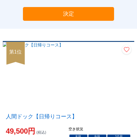
決定
第
1
位
人間ドック【日帰りコース】
49,500
円
空き状況
(税込)
8
月
9
月
10
月