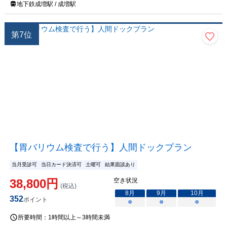
地下鉄成増駅 / 成増駅
第
7
位
【胃バリウム検査で行う】人間ドックプラン
当月受診可
当日カード決済可
土曜可
結果面談あり
38,800
円
空き状況
(税込)
8
月
9
月
10
月
352
ポイント
○
○
○
所要時間：
1時間以上～3時間未満