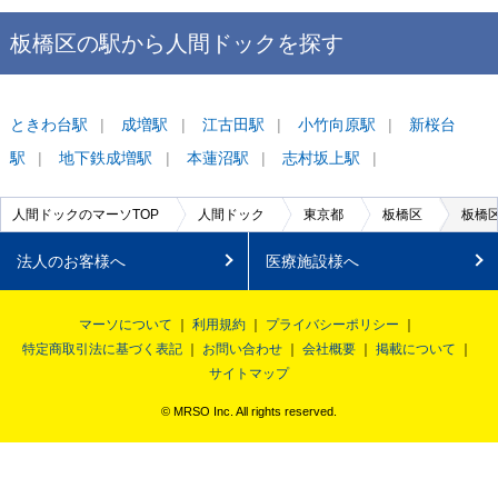
板橋区
の駅から
人間ドックを
探す
ときわ台
駅
成増
駅
江古田
駅
小竹向原
駅
新桜台
駅
地下鉄成増
駅
本蓮沼
駅
志村坂上
駅
人間ドックのマーソTOP
人間ドック
東京都
板橋区
板橋区
法人のお客様へ
医療施設様へ
マーソについて
利用規約
プライバシーポリシー
特定商取引法に基づく表記
お問い合わせ
会社概要
掲載について
サイトマップ
© MRSO Inc. All rights reserved.