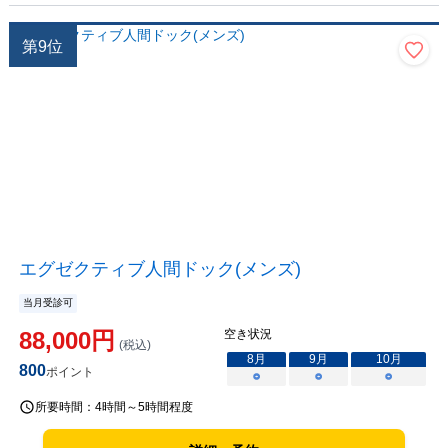
第
9
位
エグゼクティブ人間ドック(メンズ)
当月受診可
88,000
円
空き状況
(税込)
8
月
9
月
10
月
800
ポイント
○
○
○
所要時間：
4時間～5時間程度