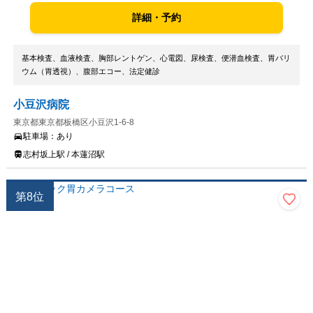
詳細・予約
基本検査、血液検査、胸部レントゲン、心電図、尿検査、便潜血検査、胃バリ
ウム（胃透視）、腹部エコー、法定健診
小豆沢病院
東京都東京都板橋区小豆沢1-6-8
駐車場：
あり
志村坂上駅 / 本蓮沼駅
第
8
位