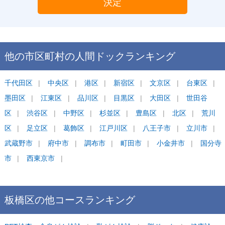
決定
他の市区町村の
人間ドック
ランキング
千代田区
中央区
港区
新宿区
文京区
台東区
墨田区
江東区
品川区
目黒区
大田区
世田谷
区
渋谷区
中野区
杉並区
豊島区
北区
荒川
区
足立区
葛飾区
江戸川区
八王子市
立川市
武蔵野市
府中市
調布市
町田市
小金井市
国分寺
市
西東京市
板橋区
の他コース
ランキング