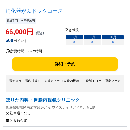
消化器がんドックコース
鎮静剤可
当月受診可
66,000
円
空き状況
(税込)
8
月
9
月
10
月
600
ポイント
○
○
○
所要時間：
2～5時間
詳細・予約
胃カメラ（胃内視鏡）、大腸カメラ（大腸内視鏡）、腹部エコー、腫瘍マーカ
ー
ほりた内科・胃腸内視鏡クリニック
東京都板橋区南常盤台1-34-2 ウィスティリアときわ台1階
駐車場：
なし
ときわ台駅