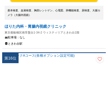
基本検査、血液検査、胸部レントゲン、心電図、肺機能検査、尿検査、大腸カ
メラ（大腸内視鏡）
ほりた内科・胃腸内視鏡クリニック
東京都板橋区南常盤台1-34-2 ウィスティリアときわ台1階
駐車場：
なし
ときわ台駅
第
16
位