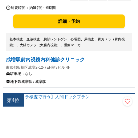
所要時間：
約5時間～6時間
詳細・予約
基本検査、血液検査、胸部レントゲン、心電図、尿検査、胃カメラ（胃内視
鏡）、大腸カメラ（大腸内視鏡）、腫瘍マーカー
成増駅前内視鏡内科健診クリニック
東京都板橋区成増2-12-7EH第3ビル 4F
駐車場：
なし
地下鉄成増駅 / 成増駅
第
4
位