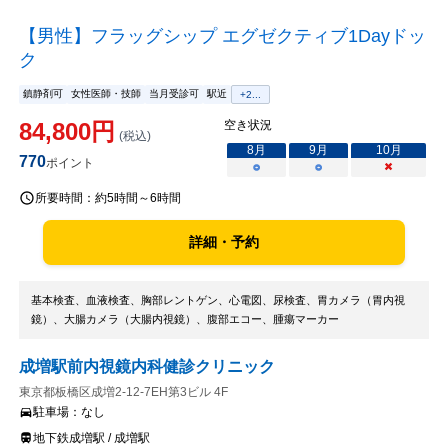
【男性】フラッグシップ エグゼクティブ1Dayドッ
ク
鎮静剤可
女性医師・技師
当月受診可
駅近
+
2
...
84,800
円
空き状況
(税込)
8
月
9
月
10
月
770
ポイント
○
○
×
所要時間：
約5時間～6時間
詳細・予約
基本検査、血液検査、胸部レントゲン、心電図、尿検査、胃カメラ（胃内視
鏡）、大腸カメラ（大腸内視鏡）、腹部エコー、腫瘍マーカー
成増駅前内視鏡内科健診クリニック
東京都板橋区成増2-12-7EH第3ビル 4F
駐車場：
なし
地下鉄成増駅 / 成増駅