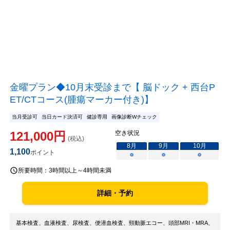
金曜プラン◆10月末受診まで【 脳ドック + 西台P
ET/CTコース(腫瘍マーカー付き)】
当月受診可
当日カード決済可
健診専用
画像診断Wチェック
121,000
円
空き状況
(税込)
8
月
9
月
10
月
1,100
ポイント
○
○
○
所要時間：
3時間以上～4時間未満
詳細・予約
基本検査、血液検査、尿検査、便潜血検査、頸動脈エコー、頭部MRI・MRA、