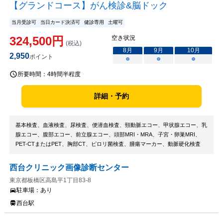
【グランドコース】がん検診&脳ドック
当月受診可
当日カード決済可
健診専用
土曜可
324,500
円
空き状況
(税込)
8
月
9
月
10
月
2,950
ポイント
○
○
○
所要時間：
4時間半程度
詳細・予約
基本検査、血液検査、尿検査、便潜血検査、頸動脈エコー、甲状腺エコー、乳
腺エコー、腹部エコー、前立腺エコー、頭部MRI・MRA、子宮・卵巣MRI、
PET-CTまたはPET、胸部CT、ピロリ菌検査、腫瘍マーカー、動脈硬化検査
西台クリニック画像診断センター
東京都板橋区高島平1丁目83-8
駐車場：
あり
西台駅