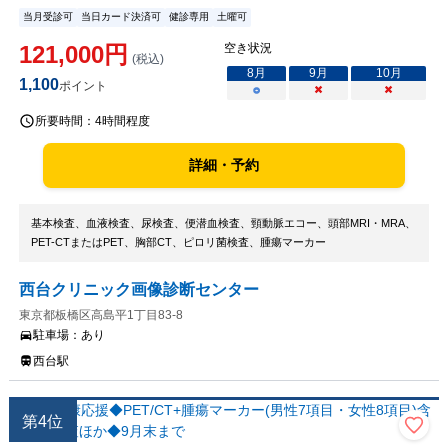
当月受診可
当日カード決済可
健診専用
土曜可
121,000
円
空き状況
(税込)
8
月
9
月
10
月
1,100
ポイント
○
×
×
所要時間：
4時間程度
詳細・予約
基本検査、血液検査、尿検査、便潜血検査、頸動脈エコー、頭部MRI・MRA、
PET-CTまたはPET、胸部CT、ピロリ菌検査、腫瘍マーカー
西台クリニック画像診断センター
東京都板橋区高島平1丁目83-8
駐車場：
あり
西台駅
第
4
位