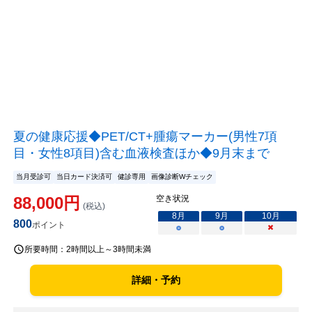
夏の健康応援◆PET/CT+腫瘍マーカー(男性7項
目・女性8項目)含む血液検査ほか◆9月末まで
当月受診可
当日カード決済可
健診専用
画像診断Wチェック
88,000
円
空き状況
(税込)
8
月
9
月
10
月
800
ポイント
○
○
×
所要時間：
2時間以上～3時間未満
詳細・予約