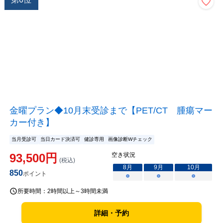
金曜プラン◆10月末受診まで【PET/CT 腫瘍マー
カー付き】
当月受診可
当日カード決済可
健診専用
画像診断Wチェック
93,500
円
空き状況
(税込)
8
月
9
月
10
月
850
ポイント
○
○
○
所要時間：
2時間以上～3時間未満
詳細・予約