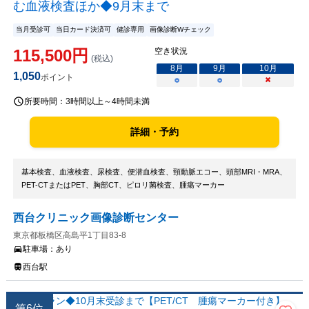
む血液検査ほか◆9月末まで
当月受診可
当日カード決済可
健診専用
画像診断Wチェック
115,500
円
空き状況
(税込)
8
月
9
月
10
月
1,050
ポイント
○
○
×
所要時間：
3時間以上～4時間未満
詳細・予約
基本検査、血液検査、尿検査、便潜血検査、頸動脈エコー、頭部MRI・MRA、
PET-CTまたはPET、胸部CT、ピロリ菌検査、腫瘍マーカー
西台クリニック画像診断センター
東京都板橋区高島平1丁目83-8
駐車場：
あり
西台駅
第
6
位