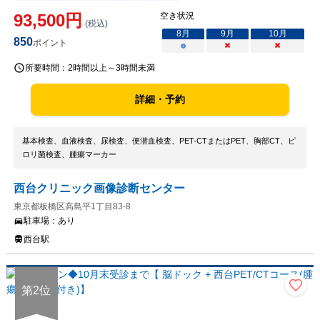
93,500
円
空き状況
(税込)
8
月
9
月
10
月
850
ポイント
○
×
×
所要時間：
2時間以上～3時間未満
詳細・予約
基本検査、血液検査、尿検査、便潜血検査、PET-CTまたはPET、胸部CT、ピ
ロリ菌検査、腫瘍マーカー
西台クリニック画像診断センター
東京都板橋区高島平1丁目83-8
駐車場：
あり
西台駅
第
2
位