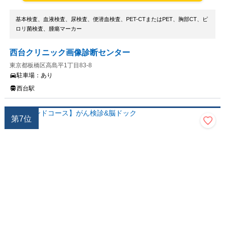
基本検査、血液検査、尿検査、便潜血検査、PET-CTまたはPET、胸部CT、ピ
ロリ菌検査、腫瘍マーカー
西台クリニック画像診断センター
東京都板橋区高島平1丁目83-8
駐車場：
あり
西台駅
第
7
位