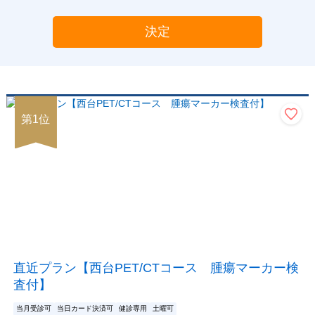
決定
第
1
位
直近プラン【西台PET/CTコース 腫瘍マーカー検
査付】
当月受診可
当日カード決済可
健診専用
土曜可