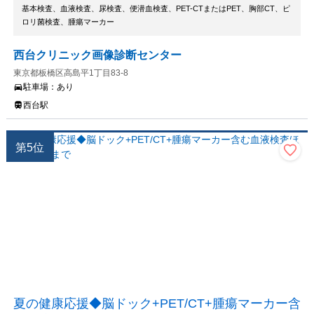
基本検査、血液検査、尿検査、便潜血検査、PET-CTまたはPET、胸部CT、ピ
ロリ菌検査、腫瘍マーカー
西台クリニック画像診断センター
東京都板橋区高島平1丁目83-8
駐車場：
あり
西台駅
第
5
位
夏の健康応援◆脳ドック+PET/CT+腫瘍マーカー含