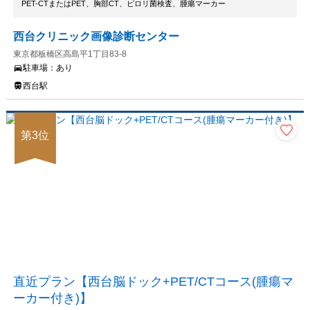
PET-CTまたはPET、胸部CT、ピロリ菌検査、腫瘍マーカー
西台クリニック画像診断センター
東京都板橋区高島平1丁目83-8
駐車場：
あり
西台駅
第
3
位
直近プラン【西台脳ドック+PET/CTコース(腫瘍マ
ーカー付き)】