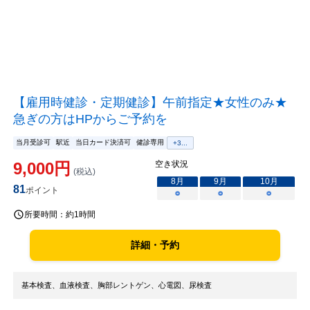
【雇用時健診・定期健診】午前指定★女性のみ★
急ぎの方はHPからご予約を
当月受診可
駅近
当日カード決済可
健診専用
+
3
...
9,000
円
空き状況
(税込)
8
月
9
月
10
月
81
ポイント
○
○
○
所要時間：
約1時間
詳細・予約
基本検査、血液検査、胸部レントゲン、心電図、尿検査