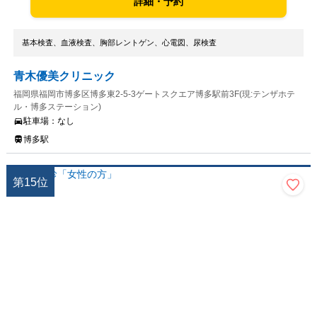
詳細・予約
基本検査、血液検査、胸部レントゲン、心電図、尿検査
青木優美クリニック
福岡県福岡市博多区博多東2-5-3ゲートスクエア博多駅前3F(現:テンザホテ
ル・博多ステーション)
駐車場：
なし
博多駅
第
15
位