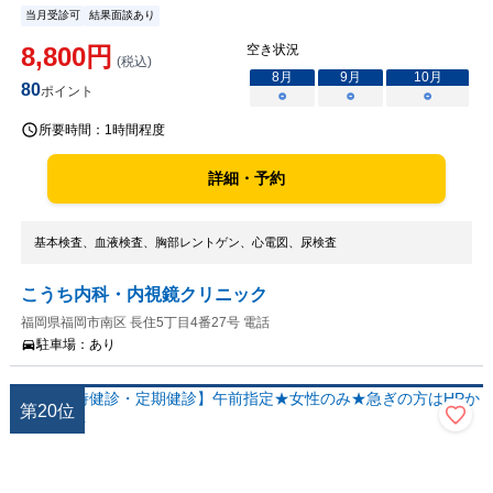
当月受診可
結果面談あり
8,800
円
空き状況
(税込)
8
月
9
月
10
月
80
ポイント
○
○
○
所要時間：
1時間程度
詳細・予約
基本検査、血液検査、胸部レントゲン、心電図、尿検査
こうち内科・内視鏡クリニック
福岡県福岡市南区 長住5丁目4番27号 電話
駐車場：
あり
第
20
位