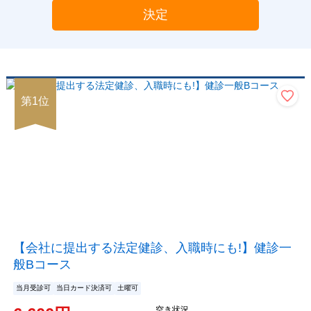
決定
第
1
位
【会社に提出する法定健診、入職時にも!】健診一
般Bコース
当月受診可
当日カード決済可
土曜可
空き状況