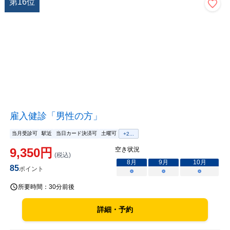
第
16
位
雇入健診「男性の方」
当月受診可
駅近
当日カード決済可
土曜可
+
2
...
9,350
円
空き状況
(税込)
8
月
9
月
10
月
85
ポイント
○
○
○
所要時間：
30分前後
詳細・予約