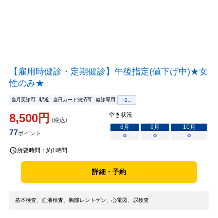
【雇用時健診・定期健診】午後指定(値下げ中)★女
性のみ★
当月受診可
駅近
当日カード決済可
健診専用
+
2
...
8,500
円
空き状況
(税込)
8
月
9
月
10
月
77
ポイント
○
○
○
所要時間：
約1時間
詳細・予約
基本検査、血液検査、胸部レントゲン、心電図、尿検査