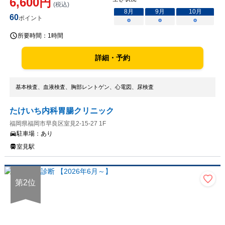
6,600
円
(税込)
8
月
9
月
10
月
60
ポイント
○
○
○
所要時間：
1時間
詳細・予約
基本検査、血液検査、胸部レントゲン、心電図、尿検査
たけいち内科胃腸クリニック
福岡県福岡市早良区室見2-15-27 1F
駐車場：
あり
室見駅
第
2
位