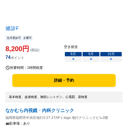
健診F
当月受診可
土曜可
8,200
円
空き状況
(税込)
8
月
9
月
10
月
74
ポイント
○
○
○
所要時間：
1時間程度
詳細・予約
基本検査、血液検査、胸部レントゲン、心電図、尿検査
なかむら内視鏡・内科クリニック
福岡県福岡市中央区地行3-27-27AP L-tage 地行クリニックビル2階
駐車場：
あり