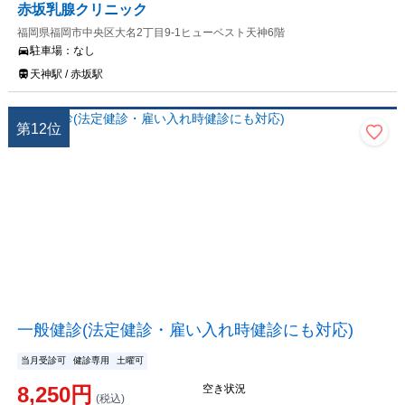
赤坂乳腺クリニック
福岡県福岡市中央区大名2丁目9-1ヒューベスト天神6階
駐車場：
なし
天神駅 / 赤坂駅
第
12
位
一般健診(法定健診・雇い入れ時健診にも対応)
当月受診可
健診専用
土曜可
8,250
円
空き状況
(税込)