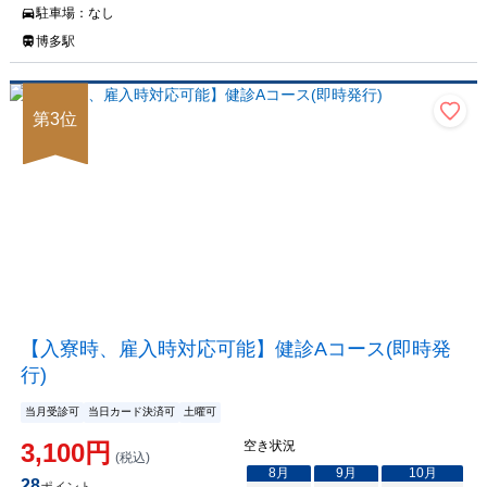
駐車場：
なし
博多駅
第
3
位
【入寮時、雇入時対応可能】健診Aコース(即時発
行)
当月受診可
当日カード決済可
土曜可
3,100
円
空き状況
(税込)
8
月
9
月
10
月
28