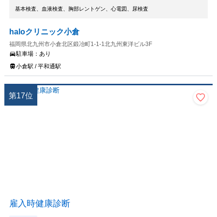
基本検査、血液検査、胸部レントゲン、心電図、尿検査
haloクリニック小倉
福岡県北九州市小倉北区鍛冶町1-1-1北九州東洋ビル3F
駐車場：
あり
小倉駅 / 平和通駅
第
17
位
雇入時健康診断