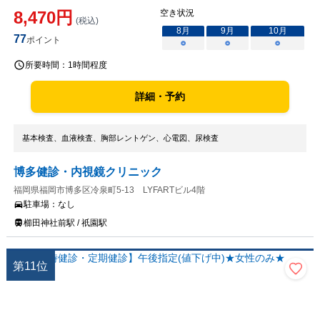
8,470
円
空き状況
(税込)
8
月
9
月
10
月
77
ポイント
○
○
○
所要時間：
1時間程度
詳細・予約
基本検査、血液検査、胸部レントゲン、心電図、尿検査
博多健診・内視鏡クリニック
福岡県福岡市博多区冷泉町5-13 LYFARTビル4階
駐車場：
なし
櫛田神社前駅 / 祇園駅
第
11
位