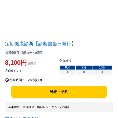
定期健康診断【診断書当日発行】
当月受診可
当日カード決済可
8,100
円
空き状況
(税込)
8
月
9
月
10
月
73
ポイント
○
○
○
所要時間：
1-2時間程度
詳細・予約
基本検査、血液検査、胸部レントゲン、心電図