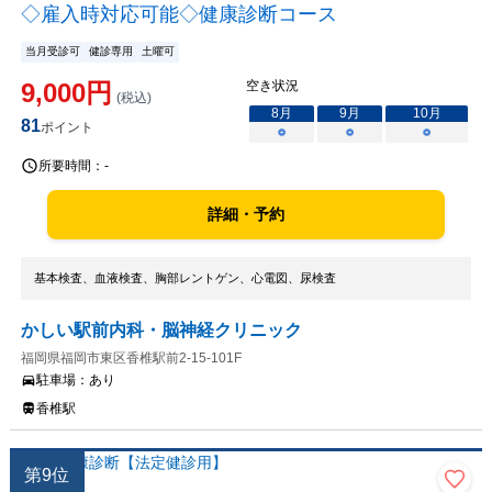
◇雇入時対応可能◇健康診断コース
当月受診可
健診専用
土曜可
9,000
円
空き状況
(税込)
8
月
9
月
10
月
81
ポイント
○
○
○
所要時間：
-
詳細・予約
基本検査、血液検査、胸部レントゲン、心電図、尿検査
かしい駅前内科・脳神経クリニック
福岡県福岡市東区香椎駅前2-15-101F
駐車場：
あり
香椎駅
第
9
位