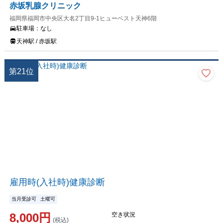
赤坂乳腺クリニック
福岡県福岡市中央区大名2丁目9-1ヒューベスト天神6階
駐車場：
なし
天神駅 / 赤坂駅
第
21
位
雇用時(入社時)健康診断
当月受診可
土曜可
8,000
円
空き状況
(税込)