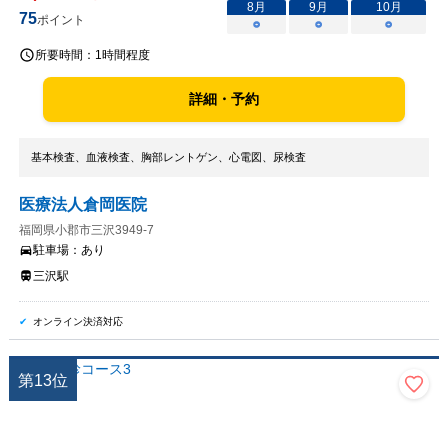
8
月
9
月
10
月
75
ポイント
○
○
○
所要時間：
1時間程度
詳細・予約
基本検査、血液検査、胸部レントゲン、心電図、尿検査
医療法人倉岡医院
福岡県小郡市三沢3949-7
駐車場：
あり
三沢駅
オンライン決済対応
第
13
位