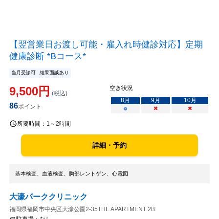
【翌営業日お渡し可能・雇入れ時健診対応】定期
健康診断 *Bコース*
当月受診可
結果面談あり
9,500
円
空き状況
(税込)
8
月
9
月
10
月
86
ポイント
○
×
×
所要時間：
1～2時間
詳細・予約
基本検査、血液検査、胸部レントゲン、心電図
大濠パーククリニック
福岡県福岡市中央区大濠公園2-35THE APARTMENT 2B