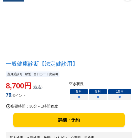
一般健康診断【法定健診用】
当月受診可
駅近
当日カード決済可
8,700
円
空き状況
(税込)
8
月
9
月
10
月
79
ポイント
○
○
○
所要時間：
30分～1時間程度
詳細・予約
基本検査、血液検査、胸部レントゲン、心電図、尿検査