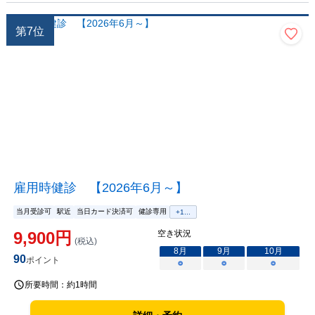
第
7
位
雇用時健診 【2026年6月～】
当月受診可
駅近
当日カード決済可
健診専用
+
1
...
9,900
円
空き状況
(税込)
8
月
9
月
10
月
90
ポイント
○
○
○
所要時間：
約1時間