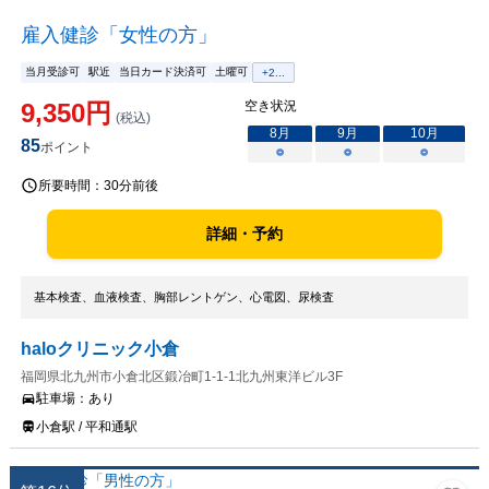
雇入健診「女性の方」
当月受診可
駅近
当日カード決済可
土曜可
+
2
...
9,350
円
空き状況
(税込)
8
月
9
月
10
月
85
ポイント
○
○
○
所要時間：
30分前後
詳細・予約
基本検査、血液検査、胸部レントゲン、心電図、尿検査
haloクリニック小倉
福岡県北九州市小倉北区鍛冶町1-1-1北九州東洋ビル3F
駐車場：
あり
小倉駅 / 平和通駅