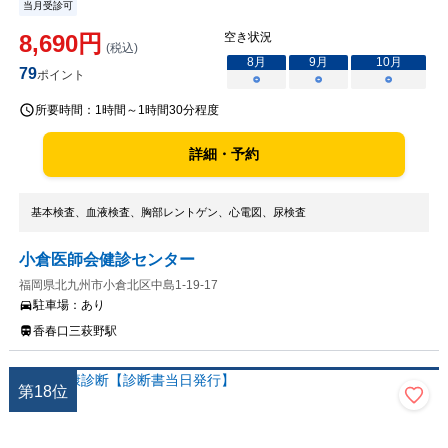
当月受診可
8,690
円
空き状況
(税込)
8
月
9
月
10
月
79
ポイント
○
○
○
所要時間：
1時間～1時間30分程度
詳細・予約
基本検査、血液検査、胸部レントゲン、心電図、尿検査
小倉医師会健診センター
福岡県北九州市小倉北区中島1-19-17
駐車場：
あり
香春口三萩野駅
第
18
位