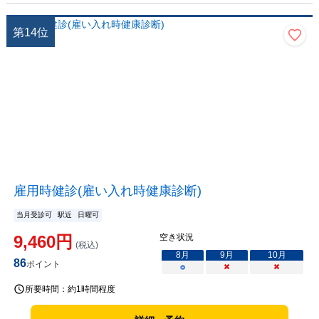
第
14
位
雇用時健診(雇い入れ時健康診断)
当月受診可
駅近
日曜可
9,460
円
空き状況
(税込)
8
月
9
月
10
月
86
ポイント
○
×
×
所要時間：
約1時間程度