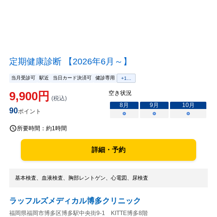
定期健康診断 【2026年6月～】
当月受診可
駅近
当日カード決済可
健診専用
+
1
...
9,900
円
空き状況
(税込)
8
月
9
月
10
月
90
ポイント
○
○
○
所要時間：
約1時間
詳細・予約
基本検査、血液検査、胸部レントゲン、心電図、尿検査
ラッフルズメディカル博多クリニック
福岡県福岡市博多区博多駅中央街9-1 KITTE博多8階