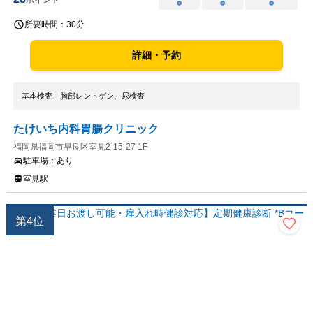
ポイント
○
○
○
所要時間：
30分
詳細・予約
基本検査、胸部レントゲン、尿検査
たけいち内科胃腸クリニック
福岡県福岡市早良区室見2-15-27 1F
駐車場：
あり
室見駅
第
4
位