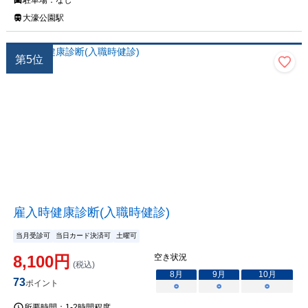
駐車場：
なし
大濠公園駅
第
5
位
雇入時健康診断(入職時健診)
当月受診可
当日カード決済可
土曜可
8,100
円
空き状況
(税込)
8
月
9
月
10
月
73
ポイント
○
○
○
所要時間：
1-2時間程度