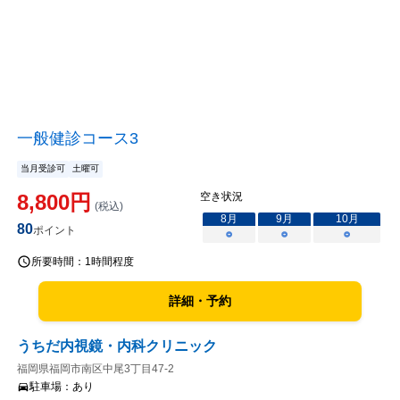
一般健診コース3
当月受診可
土曜可
8,800
円
空き状況
(税込)
8
月
9
月
10
月
80
ポイント
○
○
○
所要時間：
1時間程度
詳細・予約
うちだ内視鏡・内科クリニック
福岡県福岡市南区中尾3丁目47-2
駐車場：
あり