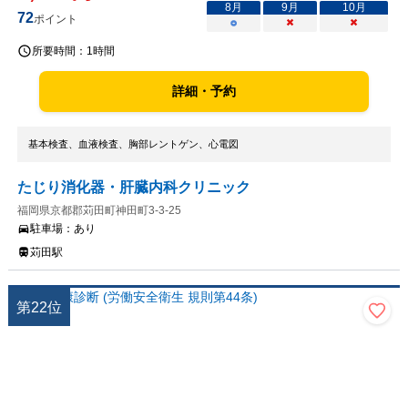
8
月
9
月
10
月
72
ポイント
○
×
×
所要時間：
1時間
詳細・予約
基本検査、血液検査、胸部レントゲン、心電図
たじり消化器・肝臓内科クリニック
福岡県京都郡苅田町神田町3-3-25
駐車場：
あり
苅田駅
第
22
位