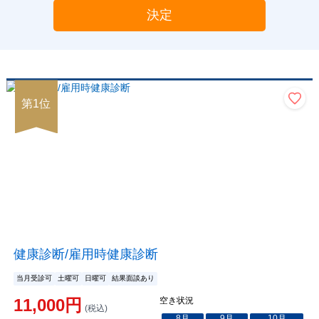
決定
第
1
位
健康診断/雇用時健康診断
当月受診可
土曜可
日曜可
結果面談あり
11,000
円
空き状況
(税込)
8
月
9
月
10
月