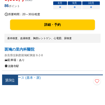
8
月
9
月
10
月
86
ポイント
○
○
○
所要時間：
20～30分程度
詳細・予約
基本検査、血液検査、胸部レントゲン、心電図、尿検査
斑鳩の里内科醫院
奈良県生駒郡斑鳩町興留 6-2-8
駐車場：
あり
法隆寺駅
第
9
位