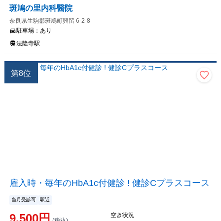
斑鳩の里内科醫院
奈良県生駒郡斑鳩町興留 6-2-8
駐車場：
あり
法隆寺駅
第
8
位
雇入時・毎年のHbA1c付健診 ! 健診Cプラスコース
当月受診可
駅近
9,500
円
空き状況
(税込)