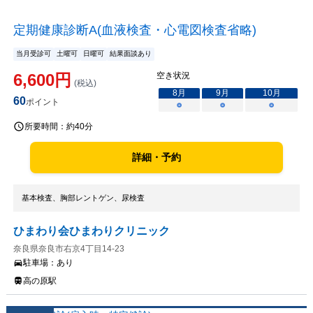
定期健康診断A(血液検査・心電図検査省略)
当月受診可
土曜可
日曜可
結果面談あり
6,600
円
空き状況
(税込)
8
月
9
月
10
月
60
ポイント
○
○
○
所要時間：
約40分
詳細・予約
基本検査、胸部レントゲン、尿検査
ひまわり会ひまわりクリニック
奈良県奈良市右京4丁目14-23
駐車場：
あり
高の原駅