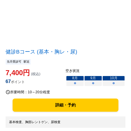
健診Bコース (基本・胸レ・尿)
当月受診可
駅近
7,400
円
空き状況
(税込)
8
月
9
月
10
月
67
ポイント
○
○
○
所要時間：
10～20分程度
詳細・予約
基本検査、胸部レントゲン、尿検査