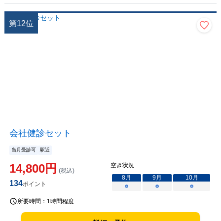
第
12
位
会社健診セット
当月受診可
駅近
14,800
円
空き状況
(税込)
8
月
9
月
10
月
134
ポイント
○
○
○
所要時間：
1時間程度