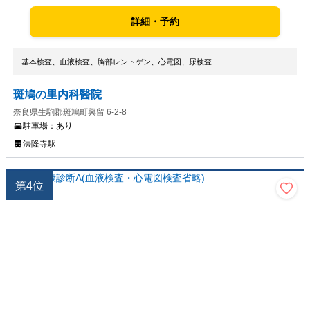
詳細・予約
基本検査、血液検査、胸部レントゲン、心電図、尿検査
斑鳩の里内科醫院
奈良県生駒郡斑鳩町興留 6-2-8
駐車場：
あり
法隆寺駅
第
4
位