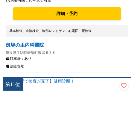
所要時間：
20～30分程度
詳細・予約
基本検査、血液検査、胸部レントゲン、心電図、尿検査
斑鳩の里内科醫院
奈良県生駒郡斑鳩町興留 6-2-8
駐車場：
あり
法隆寺駅
第
11
位