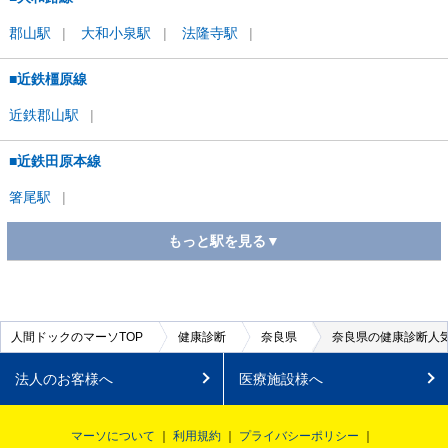
郡山
駅
大和小泉
駅
法隆寺
駅
■近鉄橿原線
近鉄郡山
駅
■近鉄田原本線
箸尾
駅
もっと駅を見る▼
■近鉄奈良線
学園前
駅
人間ドックのマーソTOP
健康診断
奈良県
奈良県の健康診断人気
法人のお客様へ
医療施設様へ
■近鉄京都線
高の原
駅
マーソについて
利用規約
プライバシーポリシー