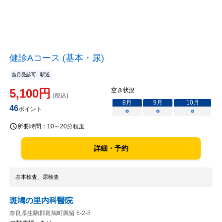
健診Aコース (基本・尿)
当月受診可
駅近
5,100
円
空き状況
(税込)
8
月
9
月
10
月
46
ポイント
○
○
○
所要時間：
10～20分程度
詳細・予約
基本検査、尿検査
斑鳩の里内科醫院
奈良県生駒郡斑鳩町興留 6-2-8