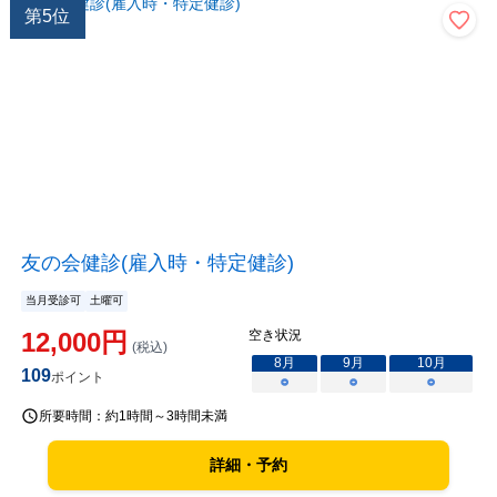
第
5
位
友の会健診(雇入時・特定健診)
当月受診可
土曜可
12,000
円
空き状況
(税込)
8
月
9
月
10
月
109
ポイント
○
○
○
所要時間：
約1時間～3時間未満
詳細・予約