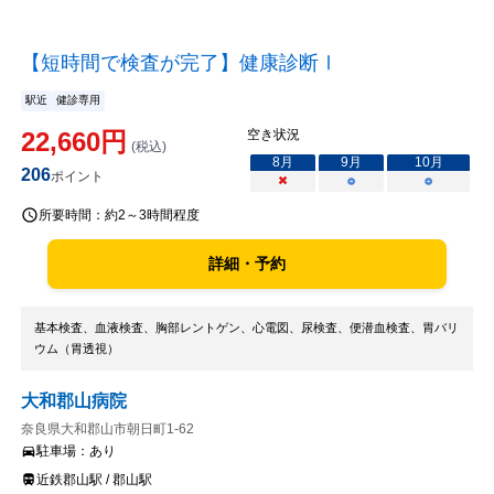
【短時間で検査が完了】健康診断Ⅰ
駅近
健診専用
22,660
円
空き状況
(税込)
8
月
9
月
10
月
206
ポイント
×
○
○
所要時間：
約2～3時間程度
詳細・予約
基本検査、血液検査、胸部レントゲン、心電図、尿検査、便潜血検査、胃バリ
ウム（胃透視）
大和郡山病院
奈良県大和郡山市朝日町1-62
駐車場：
あり
近鉄郡山駅 / 郡山駅