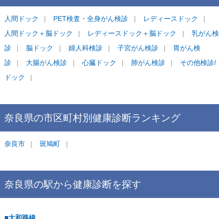
人間ドック
PET検査・全身がん検診
レディースドック
人間ドック＋脳ドック
レディースドック＋脳ドック
乳がん検
診
脳ドック
婦人科検診
子宮がん検診
胃がん検
診
大腸がん検診
心臓ドック
肺がん検診
その他検診/
ドック
奈良県
の市区町村別
健康診断
ランキング
奈良市
斑鳩町
奈良県
の駅から
健康診断を
探す
■大和路線