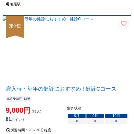
箸尾駅
第
3
位
雇入時・毎年の健診におすすめ ! 健診Cコース
当月受診可
駅近
9,000
円
空き状況
(税込)
8
月
9
月
10
月
81
ポイント
○
○
○
所要時間：
20～30分程度