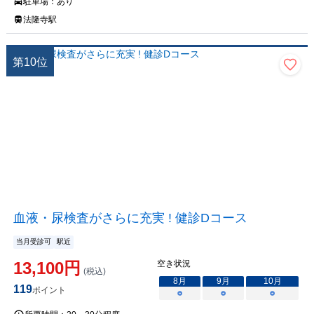
駐車場：
あり
法隆寺駅
第
10
位
血液・尿検査がさらに充実 ! 健診Dコース
当月受診可
駅近
13,100
円
空き状況
(税込)
8
月
9
月
10
月
119
ポイント
○
○
○