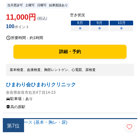
当月受診可
土曜可
日曜可
結果面談あり
11,000
円
空き状況
(税込)
8
月
9
月
10
月
100
ポイント
○
○
○
所要時間：
約1時間
詳細・予約
基本検査、血液検査、胸部レントゲン、心電図、尿検査
ひまわり会ひまわりクリニック
奈良県奈良市右京4丁目14-23
駐車場：
あり
高の原駅
第
7
位