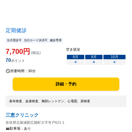
定期健診
当月受診可
当日カード決済可
健診専用
7,700
円
空き状況
(税込)
8
月
9
月
10
月
70
ポイント
○
○
○
所要時間：
30分
詳細・予約
基本検査、血液検査、胸部レントゲン、心電図、尿検査
三恵クリニック
奈良県北葛城郡広陵町大字寺戸621-1
駐車場：
あり