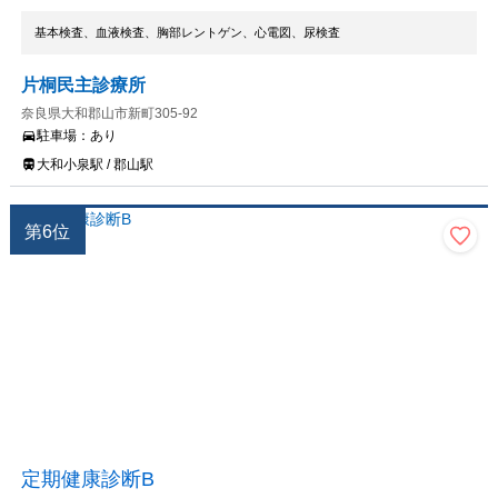
基本検査、血液検査、胸部レントゲン、心電図、尿検査
片桐民主診療所
奈良県大和郡山市新町305-92
駐車場：
あり
大和小泉駅 / 郡山駅
第
6
位
定期健康診断B