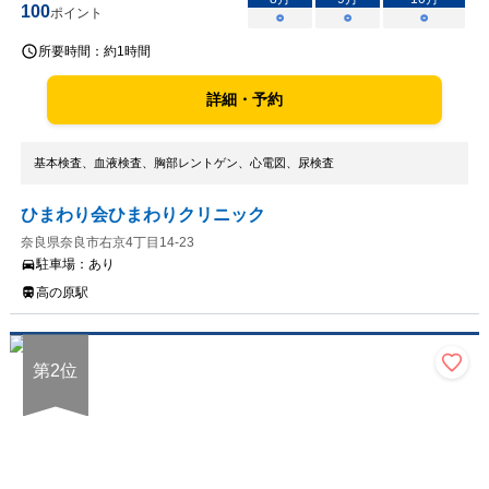
100
ポイント
○
○
○
所要時間：
約1時間
詳細・予約
基本検査、血液検査、胸部レントゲン、心電図、尿検査
ひまわり会ひまわりクリニック
奈良県奈良市右京4丁目14-23
駐車場：
あり
高の原駅
第
2
位