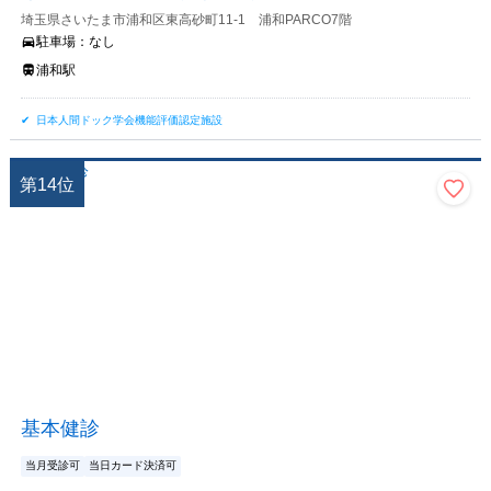
埼玉県さいたま市浦和区東高砂町11-1 浦和PARCO7階
駐車場：
なし
浦和駅
日本人間ドック学会機能評価認定施設
第
14
位
基本健診
当月受診可
当日カード決済可