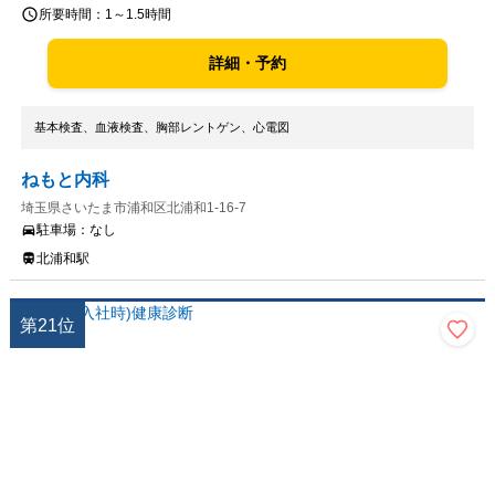
所要時間：
1～1.5時間
詳細・予約
基本検査、血液検査、胸部レントゲン、心電図
ねもと内科
埼玉県さいたま市浦和区北浦和1-16-7
駐車場：
なし
北浦和駅
第
21
位