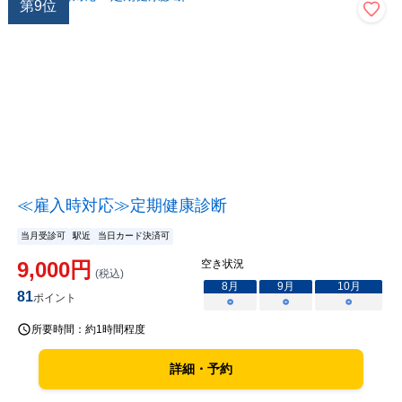
第
9
位
≪雇入時対応≫定期健康診断
当月受診可
駅近
当日カード決済可
9,000
円
空き状況
(税込)
8
月
9
月
10
月
81
ポイント
○
○
○
所要時間：
約1時間程度
詳細・予約