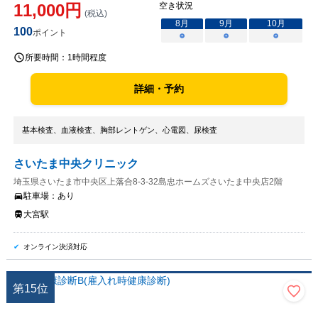
11,000
円
空き状況
(税込)
8
月
9
月
10
月
100
ポイント
○
○
○
所要時間：
1時間程度
詳細・予約
基本検査、血液検査、胸部レントゲン、心電図、尿検査
さいたま中央クリニック
埼玉県さいたま市中央区上落合8-3-32島忠ホームズさいたま中央店2階
駐車場：
あり
大宮駅
オンライン決済対応
第
15
位