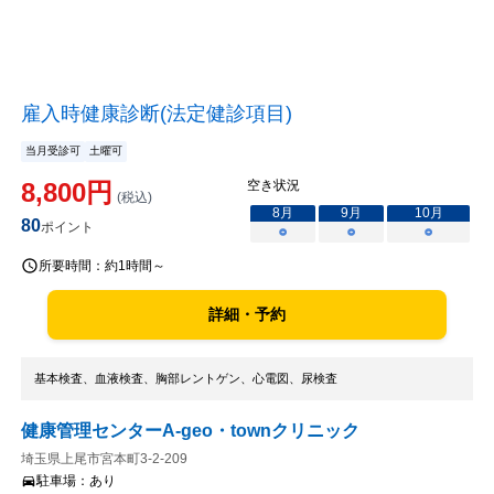
雇入時健康診断(法定健診項目)
当月受診可
土曜可
8,800
円
空き状況
(税込)
8
月
9
月
10
月
80
ポイント
○
○
○
所要時間：
約1時間～
詳細・予約
基本検査、血液検査、胸部レントゲン、心電図、尿検査
健康管理センターA-geo・townクリニック
埼玉県上尾市宮本町3-2-209
駐車場：
あり