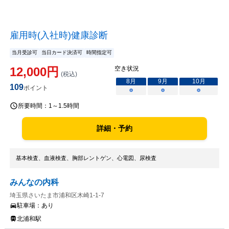
雇用時(入社時)健康診断
当月受診可
当日カード決済可
時間指定可
12,000
円
空き状況
(税込)
8
月
9
月
10
月
109
ポイント
○
○
○
所要時間：
1～1.5時間
詳細・予約
基本検査、血液検査、胸部レントゲン、心電図、尿検査
みんなの内科
埼玉県さいたま市浦和区木崎1-1-7
駐車場：
あり
北浦和駅