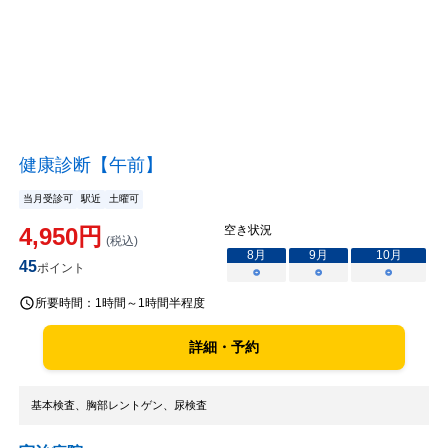
健康診断【午前】
当月受診可
駅近
土曜可
4,950
円
空き状況
(税込)
8
月
9
月
10
月
45
ポイント
○
○
○
所要時間：
1時間～1時間半程度
詳細・予約
基本検査、胸部レントゲン、尿検査