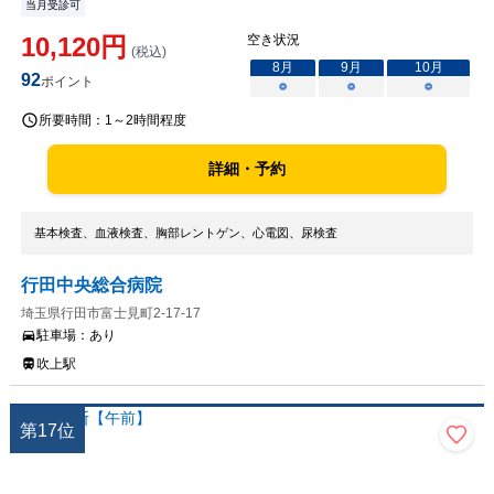
当月受診可
10,120
円
空き状況
(税込)
8
月
9
月
10
月
92
ポイント
○
○
○
所要時間：
1～2時間程度
詳細・予約
基本検査、血液検査、胸部レントゲン、心電図、尿検査
行田中央総合病院
埼玉県行田市富士見町2-17-17
駐車場：
あり
吹上駅
第
17
位