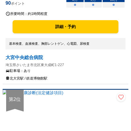
90
ポイント
○
○
○
所要時間：
約1時間程度
詳細・予約
基本検査、血液検査、胸部レントゲン、心電図、尿検査
大宮中央総合病院
埼玉県さいたま市北区東大成町1-227
駐車場：
あり
北大宮駅 / 鉄道博物館駅
第
2
位