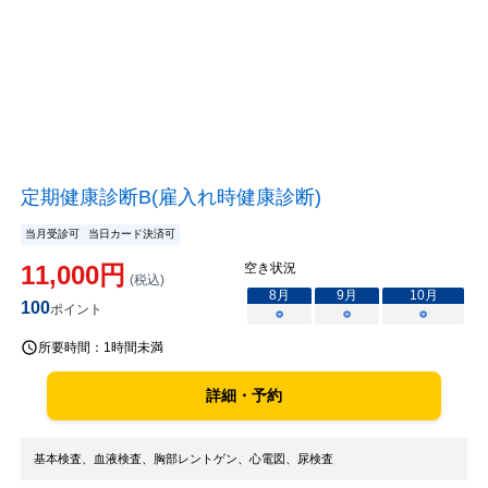
定期健康診断B(雇入れ時健康診断)
当月受診可
当日カード決済可
11,000
円
空き状況
(税込)
8
月
9
月
10
月
100
ポイント
○
○
○
所要時間：
1時間未満
詳細・予約
基本検査、血液検査、胸部レントゲン、心電図、尿検査