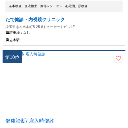
基本検査、血液検査、胸部レントゲン、心電図、尿検査
たで健診・内視鏡クリニック
埼玉県志木市本町5-25-8ドゥーセットビル4F
駐車場：
なし
志木駅
第
10
位
健康診断/ 雇入時健診