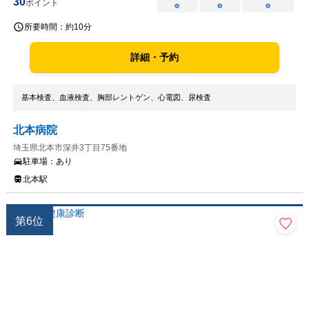
30
ポイント
○
○
○
所要時間：
約10分
詳細・予約
基本検査、血液検査、胸部レントゲン、心電図、尿検査
北本病院
埼玉県北本市深井3丁目75番地
駐車場：
あり
北本駅
第
6
位