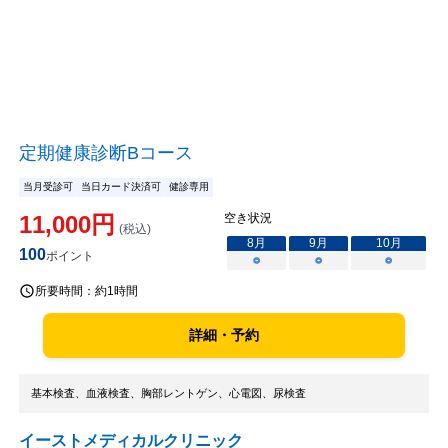
定期健康診断Bコース
当月受診可
当日カード決済可
健診専用
11,000
円
空き状況
(税込)
8
月
9
月
10
月
100
ポイント
○
○
○
所要時間：
約1時間
詳細・予約
基本検査、血液検査、胸部レントゲン、心電図、尿検査
イーストメディカルクリニック