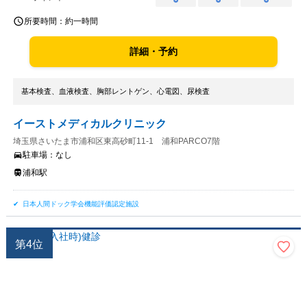
○
○
○
所要時間：
約一時間
詳細・予約
基本検査、血液検査、胸部レントゲン、心電図、尿検査
イーストメディカルクリニック
埼玉県さいたま市浦和区東高砂町11-1 浦和PARCO7階
駐車場：
なし
浦和駅
日本人間ドック学会機能評価認定施設
第
4
位