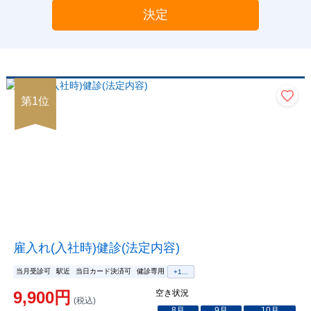
決定
第
1
位
雇入れ(入社時)健診(法定内容)
当月受診可
駅近
当日カード決済可
健診専用
+
1
...
9,900
円
空き状況
(税込)
8
月
9
月
10
月