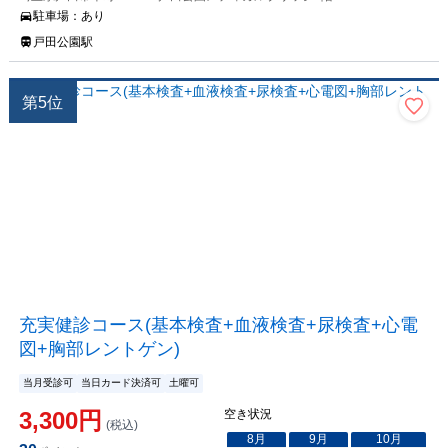
駐車場：
あり
戸田公園駅
第
5
位
充実健診コース(基本検査+血液検査+尿検査+心電
図+胸部レントゲン)
当月受診可
当日カード決済可
土曜可
3,300
円
空き状況
(税込)
8
月
9
月
10
月