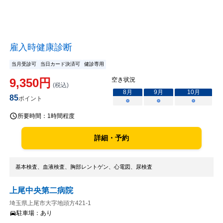
雇入時健康診断
当月受診可
当日カード決済可
健診専用
9,350
円
空き状況
(税込)
8
月
9
月
10
月
85
ポイント
○
○
○
所要時間：
1時間程度
詳細・予約
基本検査、血液検査、胸部レントゲン、心電図、尿検査
上尾中央第二病院
埼玉県上尾市大字地頭方421-1
駐車場：
あり