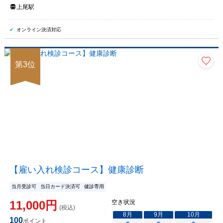
上尾駅
オンライン決済対応
第
3
位
【雇い入れ検診コース】健康診断
当月受診可
当日カード決済可
健診専用
11,000
円
空き状況
(税込)
8
月
9
月
10
月
100
ポイント