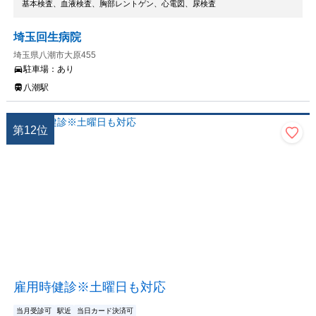
基本検査、血液検査、胸部レントゲン、心電図、尿検査
埼玉回生病院
埼玉県八潮市大原455
駐車場：
あり
八潮駅
第
12
位
雇用時健診※土曜日も対応
当月受診可
駅近
当日カード決済可