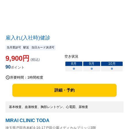
雇入れ(入社時)健診
当月受診可
駅近
当日カード決済可
9,900
円
空き状況
(税込)
8
月
9
月
10
月
90
ポイント
○
○
○
所要時間：
1時間程度
詳細・予約
基本検査、血液検査、胸部レントゲン、心電図、尿検査
MIRAI CLINIC TODA
埼玉県戸田市本町4-16-17戸田公園メディカルブリッジ3階