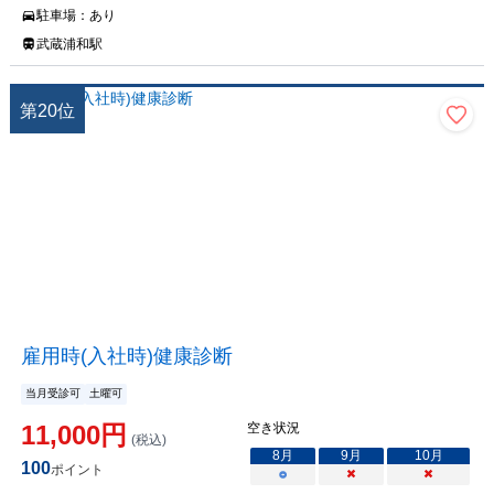
駐車場：
あり
武蔵浦和駅
第
20
位
雇用時(入社時)健康診断
当月受診可
土曜可
11,000
円
空き状況
(税込)
8
月
9
月
10
月
100
ポイント
○
×
×