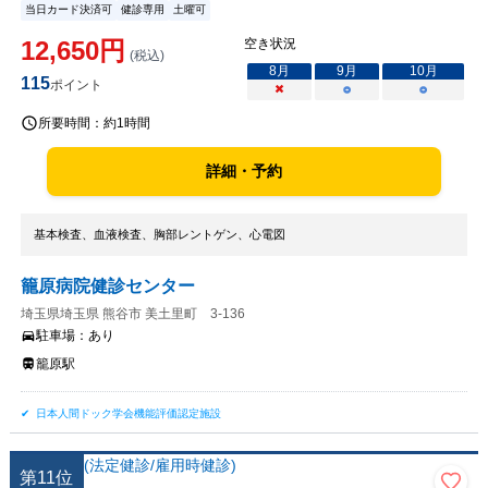
当日カード決済可
健診専用
土曜可
12,650
円
空き状況
(税込)
8
月
9
月
10
月
115
ポイント
×
○
○
所要時間：
約1時間
詳細・予約
基本検査、血液検査、胸部レントゲン、心電図
籠原病院健診センター
埼玉県埼玉県 熊谷市 美土里町 3-136
駐車場：
あり
籠原駅
日本人間ドック学会機能評価認定施設
第
11
位