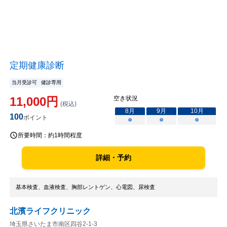
定期健康診断
当月受診可
健診専用
11,000
円
空き状況
(税込)
8
月
9
月
10
月
100
ポイント
○
○
○
所要時間：
約1時間程度
詳細・予約
基本検査、血液検査、胸部レントゲン、心電図、尿検査
北濱ライフクリニック
埼玉県さいたま市南区四谷2-1-3