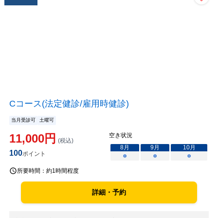
Cコース(法定健診/雇用時健診)
当月受診可
土曜可
11,000
円
空き状況
(税込)
8
月
9
月
10
月
100
ポイント
○
○
○
所要時間：
約1時間程度
詳細・予約