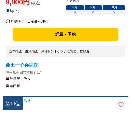
9,900
円
空き状況
(税込)
8
月
9
月
10
月
90
ポイント
○
○
○
所要時間：
1時間～3時間
詳細・予約
基本検査、血液検査、胸部レントゲン、心電図、尿検査
蓮田一心会病院
埼玉県蓮田市本町3-17
駐車場：
あり
蓮田駅
第
19
位