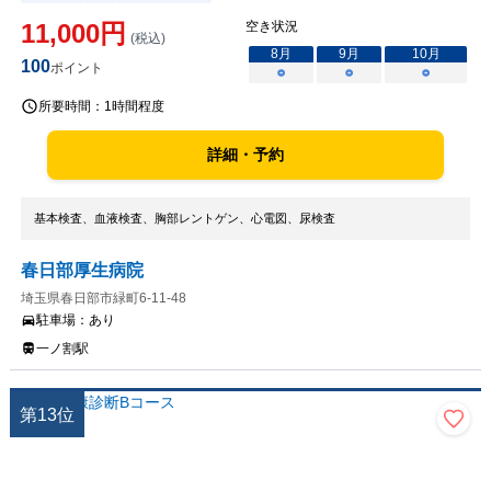
11,000
円
空き状況
(税込)
8
月
9
月
10
月
100
ポイント
○
○
○
所要時間：
1時間程度
詳細・予約
基本検査、血液検査、胸部レントゲン、心電図、尿検査
春日部厚生病院
埼玉県春日部市緑町6-11-48
駐車場：
あり
一ノ割駅
第
13
位