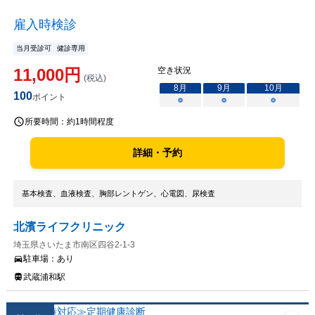
雇入時検診
当月受診可
健診専用
11,000
円
空き状況
(税込)
8
月
9
月
10
月
100
ポイント
○
○
○
所要時間：
約1時間程度
詳細・予約
基本検査、血液検査、胸部レントゲン、心電図、尿検査
北濱ライフクリニック
埼玉県さいたま市南区四谷2-1-3
駐車場：
あり
武蔵浦和駅