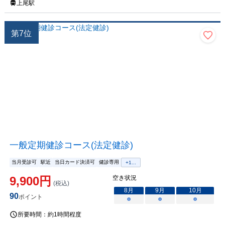
上尾駅
第
7
位
一般定期健診コース(法定健診)
当月受診可
駅近
当日カード決済可
健診専用
+
1
...
9,900
円
空き状況
(税込)
8
月
9
月
10
月
90
ポイント
○
○
○
所要時間：
約1時間程度