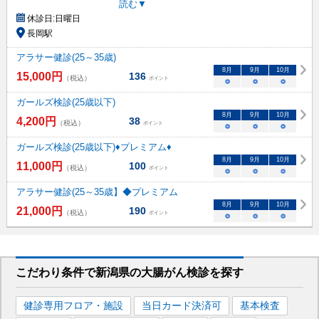
読む▼
休診日:
日曜日
長岡駅
アラサー健診(25～35歳)
8
月
9
月
10
月
15,000
円
136
（税込）
ポイント
○
○
○
ガールズ検診(25歳以下)
8
月
9
月
10
月
4,200
円
38
（税込）
ポイント
○
○
○
ガールズ検診(25歳以下)♦プレミアム♦
8
月
9
月
10
月
11,000
円
100
（税込）
ポイント
○
○
○
アラサー健診(25～35歳】◆プレミアム
8
月
9
月
10
月
21,000
円
190
（税込）
ポイント
○
○
○
こだわり条件で
新潟県
の大腸がん検診を
探す
健診専用フロア・施設
当日カード決済可
基本検査