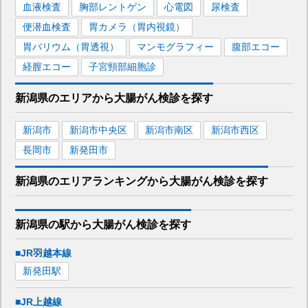
血液検査
胸部レントゲン
心電図
尿検査
便潜血検査
胃カメラ（胃内視鏡）
胃バリウム（胃透視）
マンモグラフィー
腹部エコー
経膣エコー
子宮頸部細胞診
新潟県
のエリアから
大腸がん検診を
探す
新潟市
新潟市中央区
新潟市南区
新潟市西区
長岡市
新発田市
新潟県
のエリア
ランキング
から
大腸がん検診
を探す
新潟県
の駅から
大腸がん検診を
探す
■JR羽越本線
新発田
駅
■JR上越線