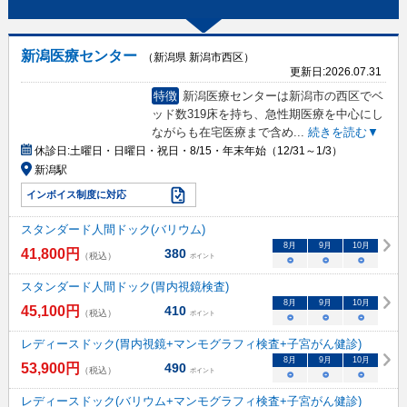
新潟医療センター
（新潟県 新潟市西区）
更新日:
2026.07.31
特徴
新潟医療センターは新潟市の西区でベ
ッド数319床を持ち、急性期医療を中心にし
ながらも在宅医療まで含め
...
続きを読む▼
休診日:
土曜日・日曜日・祝日・8/15・年末年始（12/31～1/3）
新潟駅
インボイス制度に対応
スタンダード人間ドック(バリウム)
8
月
9
月
10
月
41,800
円
380
（税込）
ポイント
○
○
○
スタンダード人間ドック(胃内視鏡検査)
8
月
9
月
10
月
45,100
円
410
（税込）
ポイント
○
○
○
レディースドック(胃内視鏡+マンモグラフィ検査+子宮がん健診)
8
月
9
月
10
月
53,900
円
490
（税込）
ポイント
○
○
○
レディースドック(バリウム+マンモグラフィ検査+子宮がん健診)