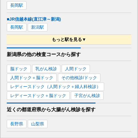
長岡
駅
■JR信越本線(直江津～新潟)
長岡
駅
新潟
駅
もっと駅を見る▼
■JR白新線
新潟県
の
他の
検査コースから探す
新発田
駅
新潟
駅
脳ドック
乳がん検診
人間ドック
■JR越後線
人間ドック＋脳ドック
その他検診/ドック
新潟
駅
レディースドック（人間ドック＋婦人科検診）
レディースドック＋脳ドック
子宮がん検診
■上越新幹線
長岡
駅
新潟
駅
近くの都道府県
から
大腸がん検診を
探す
長野県
山梨県