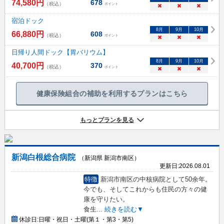
74,580
円
678
（税込）
ポイント
×
×
×
宿泊ドック
8
月
9
月
10
月
66,880
円
608
（税込）
ポイント
×
×
×
日帰り人間ドック【胃バリウム】
8
月
9
月
10
月
40,700
円
370
（税込）
ポイント
×
×
×
健康保険組合の補助を利用するプランはこちら
もっとプランを見る
新潟白根総合病院
（新潟県 新潟市南区）
更新日:
2026.08.01
特徴
新潟市南区の中核病院として50余年。
今でも、そしてこれからも住民の方々の健
康を守りたい。
食生
...
続きを読む▼
休診日:
日曜・祝日・土曜(第１・第3・第5)