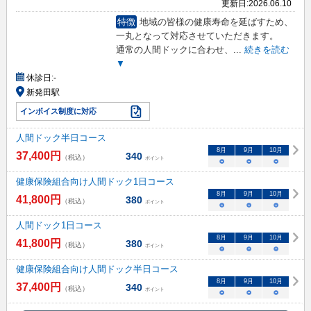
更新日:
2026.06.10
特徴
地域の皆様の健康寿命を延ばすため、
一丸となって対応させていただきます。
通常の人間ドックに合わせ、
...
続きを読む
▼
休診日:
-
新発田駅
インボイス制度に対応
人間ドック半日コース
8
月
9
月
10
月
37,400
円
340
（税込）
ポイント
○
○
○
健康保険組合向け人間ドック1日コース
8
月
9
月
10
月
41,800
円
380
（税込）
ポイント
○
○
○
人間ドック1日コース
8
月
9
月
10
月
41,800
円
380
（税込）
ポイント
○
○
○
健康保険組合向け人間ドック半日コース
8
月
9
月
10
月
37,400
円
340
（税込）
ポイント
○
○
○