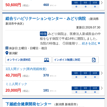
8
月
9
月
10
月
50,600
円
460
（税込）
ポイント
○
○
○
総合リハビリテーションセンター・みどり病院
（新潟県
新潟市中央区）
更新日:
2026.07.30
特徴
みどり病院は、医療法人新成医会の中
核をなす病院で平成14年に開院しました。
当院の特徴は、 ①回復期リ
...
続きを読む▼
休診日:
土曜日・日曜日・祝日
新潟駅
オンライン決済対応
インボイス制度に対応
1日人間ドック(胃内視鏡検査)
8
月
9
月
10
月
40,700
円
370
（税込）
ポイント
○
○
○
ミニ人間ドック
8
月
9
月
10
月
20,000
円
181
（税込）
ポイント
○
○
○
下越総合健康開発センター
（新潟県 新発田市）