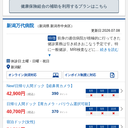
健康保険組合の補助を利用するプランはこちら
新潟万代病院
（新潟県 新潟市中央区）
更新日:
2026.07.08
特徴
前身の逓信病院が積極的に行ってきた
健診業務は引き続きおこなう予定です。特
に一般健診、MRI検査などに
...
続きを読む
▼
休診日:
土曜・日曜・祝日
新潟駅
オンライン決済対応
インボイス制度に対応
New!日帰り人間ドック【経鼻胃カメラ】
8
月
9
月
10
月
42,900
円
390
（税込）
ポイント
×
×
×
日帰り人間ドック【胃カメラ・バリウム選択可能】
8
月
9
月
10
月
40,700
円
370
（税込）
ポイント
×
×
×
宿泊ドック(女性)
8
月
9
月
10
月