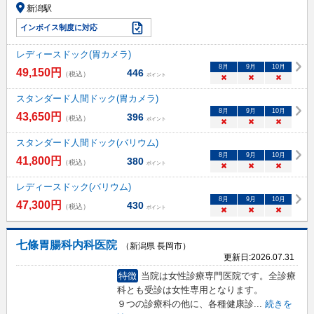
新潟駅
インボイス制度に対応
レディースドック(胃カメラ)
8
月
9
月
10
月
49,150
円
446
（税込）
ポイント
×
×
×
スタンダード人間ドック(胃カメラ)
8
月
9
月
10
月
43,650
円
396
（税込）
ポイント
×
×
×
スタンダード人間ドック(バリウム)
8
月
9
月
10
月
41,800
円
380
（税込）
ポイント
×
×
×
レディースドック(バリウム)
8
月
9
月
10
月
47,300
円
430
（税込）
ポイント
×
×
×
七條胃腸科内科医院
（新潟県 長岡市）
更新日:
2026.07.31
特徴
当院は女性診療専門医院です。全診療
科とも受診は女性専用となります。
９つの診療科の他に、各種健康診
...
続きを