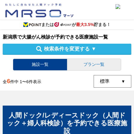
または
が
最大3.5%
貯まる！
新潟県
で
大腸がん検診
が予約できる
医療施設
一覧
検索条件を変更する
▼
施設一覧
プラン一覧
6
全
件中
1
〜
6
件表示
人間ドック/レディースドック（人間ド
ック＋婦人科検診）
を予約できる
医療施
設