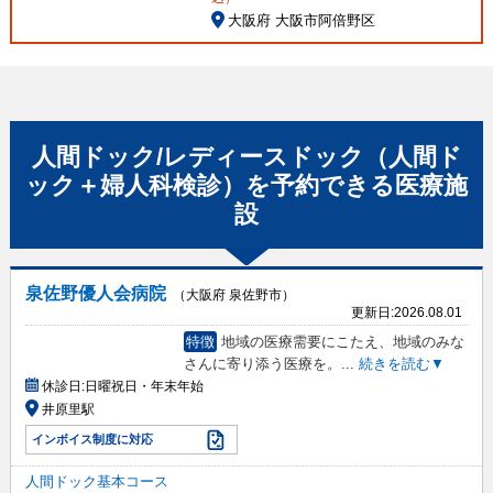
大阪府 大阪市阿倍野区
人間ドック/レディースドック（人間ド
ック＋婦人科検診）
を予約できる
医療施
設
泉佐野優人会病院
（大阪府 泉佐野市）
更新日:
2026.08.01
特徴
地域の医療需要にこたえ、地域のみな
さんに寄り添う医療を。
...
続きを読む▼
休診日:
日曜祝日・年末年始
井原里駅
インボイス制度に対応
人間ドック基本コース