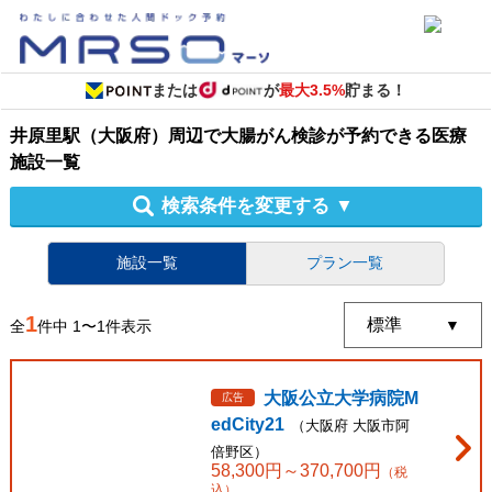
または
が
最大3.5%
貯まる！
井原里駅（大阪府）周辺
で
大腸がん検診
が予約できる
医療
施設
一覧
検索条件を変更する
▼
施設一覧
プラン一覧
1
全
件中
1
〜
1
件表示
大阪公立大学病院M
広告
edCity21
（
大阪府
大阪市阿
倍野区
）
58,300
円～
370,700
円
（税
込）