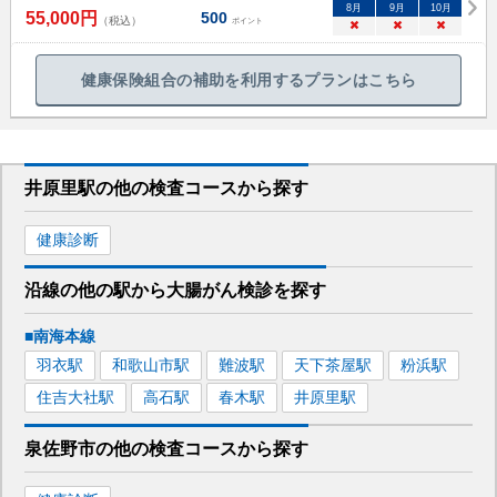
8
月
9
月
10
月
55,000
円
500
（税込）
ポイント
×
×
×
健康保険組合の補助を利用するプランはこちら
井原里駅
の
他の
検査コースから探す
健康診断
沿線の他の駅から
大腸がん検診を
探す
■南海本線
羽衣
駅
和歌山市
駅
難波
駅
天下茶屋
駅
粉浜
駅
住吉大社
駅
高石
駅
春木
駅
井原里
駅
泉佐野市
の
他の
検査コースから探す